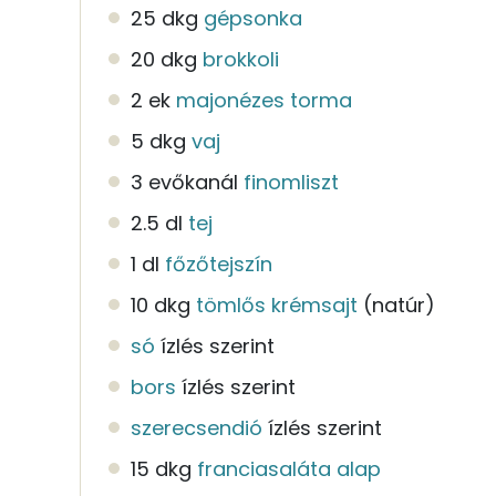
25 dkg
gépsonka
20 dkg
brokkoli
2 ek
majonézes torma
5 dkg
vaj
3 evőkanál
finomliszt
2.5 dl
tej
1 dl
főzőtejszín
10 dkg
tömlős krémsajt
(natúr)
só
ízlés szerint
bors
ízlés szerint
szerecsendió
ízlés szerint
15 dkg
franciasaláta alap