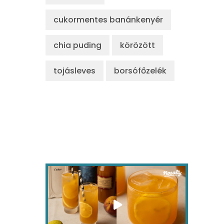
cukormentes banánkenyér
chia puding
körözött
tojásleves
borsófőzelék