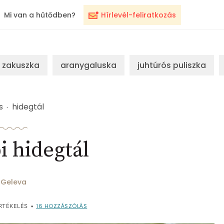
Mi van a hűtődben?
Hírlevél-feliratkozás
zakuszka
aranygaluska
juhtúrós puliszka
s
hidegtál
 hidegtál
Geleva
16
HOZZÁSZÓLÁS
RTÉKELÉS
•