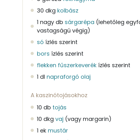
30 dkg
kolbász
1 nagy db
sárgarépa
(lehetőleg egy
vastagságú végig)
só
ízlés szerint
bors
ízlés szerint
flekken fűszerkeverék
ízlés szerint
1 dl
napraforgó olaj
A kaszinótojásokhoz
10 db
tojás
10 dkg
vaj
(vagy margarin)
1 ek
mustár