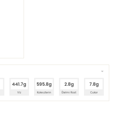
g
441.7g
595.8g
2.8g
7.8g
Víz
Koleszterin
Élelmi Rost
Cukor
 adagban
100 grammban