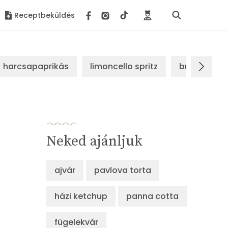
Receptbeküldés
harcsapaprikás
limoncello spritz
brassói sz
Neked ajánljuk
ajvár
pavlova torta
házi ketchup
panna cotta
fügelekvár