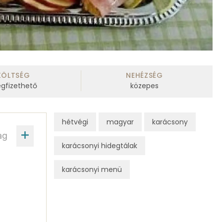
KÖLTSÉG
NEHÉZSÉG
gfizethető
közepes
hétvégi
magyar
karácsony
ag
karácsonyi hidegtálak
karácsonyi menü