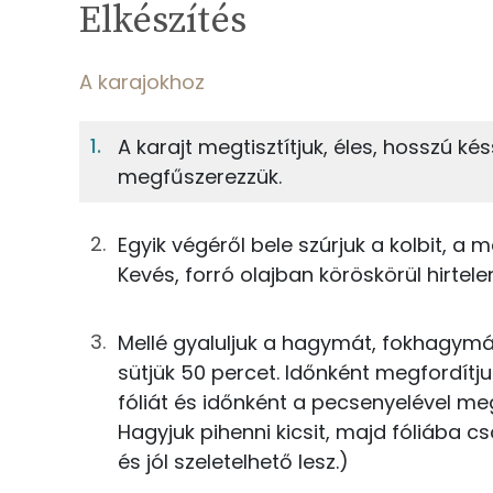
Elkészítés
17%
Fehérje
S
Egy adagban
6
A karajokhoz
A karajokhoz
17%
4%
A karajt megtisztítjuk, éles, hosszú kés
Fehérje
Szénhidrát
333g
sertés rövidkaraj
megfűszerezzük.
TOP ásványi anyagok
28g
vöröshagyma
Egyik végéről bele szúrjuk a kolbit, a m
Nátrium
4g
fokhagyma
Kevés, forró olajban köröskörül hirtele
Foszfor
50g
kolbász
Mellé gyaluljuk a hagymát, fokhagymát
Kálcium
sütjük 50 percet. Időnként megfordítj
28g
sárgarépa
fóliát és időnként a pecsenyelével me
Szelén
0g
só
Hagyjuk pihenni kicsit, majd fóliába c
és jól szeletelhető lesz.)
Magnézium
0g
bors