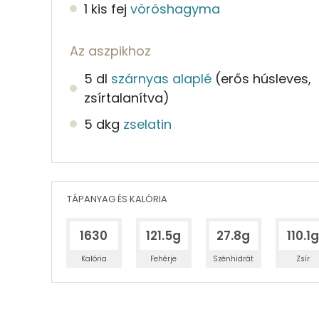
1 kis fej
vöröshagyma
Az aszpikhoz
5 dl
szárnyas alaplé
(erős húsleves,
zsírtalanítva)
5 dkg
zselatin
TÁPANYAG ÉS KALÓRIA
1630
121.5g
27.8g
110.1
Kalória
Fehérje
Szénhidrát
Zsír
Egy adagban
6
TÁPANYAGTARTALOM