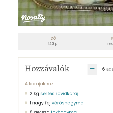
IDŐ
140
p
me
Hozzávalók
ad
A karajokhoz
2 kg
sertés rövidkaraj
1 nagy fej
vöröshagyma
8 gerezd
fokhagyma