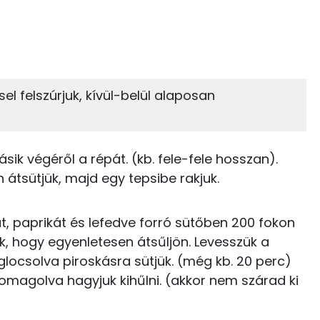
4%
16%
zénhidrát
Zsír
 adagban
100 grammban
16%
63%
sel felszúrjuk, kívül-belül alaposan
Zsír
Víz
553 kcal
TOP vitaminok
10 kcal
ásik végéről a répát. (kb. fele-fele hosszan).
Kolin:
5 kcal
n átsütjük, majd egy tepsibe rakjuk.
C vitamin:
226 kcal
, paprikát és lefedve forró sütőben 200 fokon
Niacin - B3 vitamin:
uk, hogy egyenletesen átsűljön. Levesszük a
10 kcal
glocsolva piroskásra sütjük. (még kb. 20 perc)
E vitamin:
0 kcal
somagolva hagyjuk kihűlni. (akkor nem szárad ki
B6 vitamin:
0 kcal