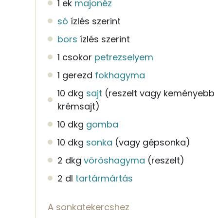
1 ek
majonéz
só
ízlés szerint
bors
ízlés szerint
1 csokor
petrezselyem
1 gerezd
fokhagyma
10 dkg
sajt
(reszelt vagy keményebb
krémsajt)
10 dkg
gomba
10 dkg
sonka
(vagy gépsonka)
2 dkg
vöröshagyma
(reszelt)
2 dl
tartármártás
A sonkatekercshez