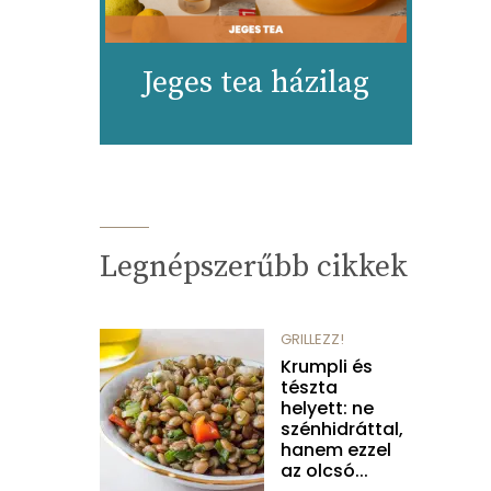
Jeges tea házilag
Legnépszerűbb cikkek
GRILLEZZ!
Krumpli és
tészta
helyett: ne
szénhidráttal,
hanem ezzel
az olcsó...