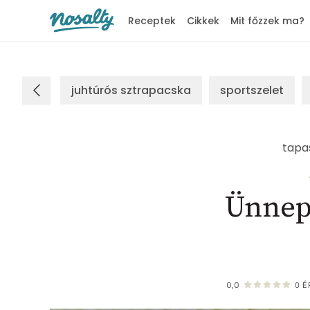
Receptek
Cikkek
Mit főzzek ma?
Nosalty
juhtúrós sztrapacska
sportszelet
tapa
Ünnepi
0,0
0
É