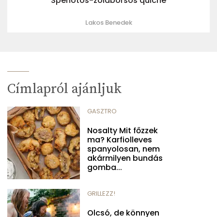
Spenótos-zöldborsós quiche
Lakos Benedek
Címlapról ajánljuk
GASZTRO
Nosalty Mit főzzek
ma? Karfiolleves
spanyolosan, nem
akármilyen bundás
gomba...
GRILLEZZ!
Olcsó, de könnyen