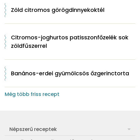
Zöld citromos görögdinnyekoktél
Citromos-joghurtos patisszonfőzelék sok
zöldfűszerrel
Banános-erdei gyümölcsös őzgerinctorta
Még több friss recept
Népszerű receptek
Frankfurti leves