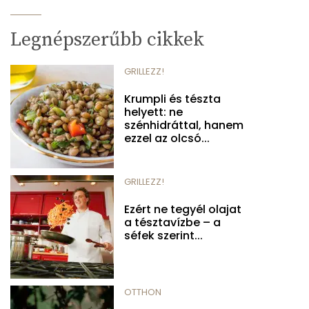
Legnépszerűbb cikkek
GRILLEZZ!
Krumpli és tészta
helyett: ne
szénhidráttal, hanem
ezzel az olcsó...
GRILLEZZ!
Ezért ne tegyél olajat
a tésztavízbe – a
séfek szerint...
OTTHON