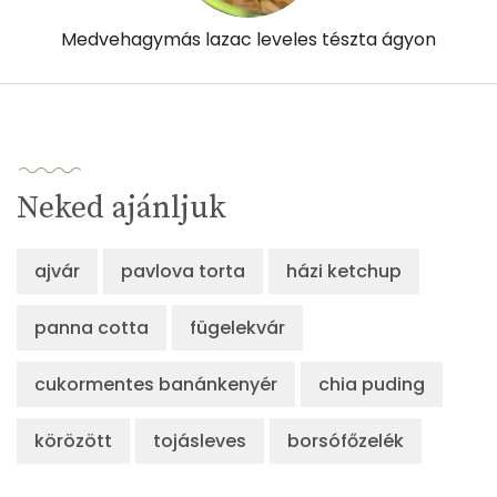
Likopin
0 micro
Medvehagymás lazac leveles tészta ágyon
Lut-zea
1008 micro
Összesen
560 kcal
Neked ajánljuk
ajvár
pavlova torta
házi ketchup
panna cotta
fügelekvár
cukormentes banánkenyér
chia puding
körözött
tojásleves
borsófőzelék