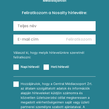
Médiaajánlat
Amerikai palacsinta
Paprikás-juhtúrós hajtovány
Csirkés-kukoricás pite
Tésztareceptek
Feliratkozom a Nosalty hírlevélre:
Carbonara
Shakshuka
Mexikói húsleves kukorica salsával
Saláták
Ratatouille
Almás-kéksajtos kukoricasaláta
Köretek
Mexikói kukoricasaláta
Reggeli receptek
Feliratkozom
További receptkategóriák
Válaszd ki, hogy melyik hírlevelünkre szeretnél
felíratkozni:
Napi hírlevél
Heti hírlevél
Hozzájárulok, hogy a Central Médiacsoport Zrt.
az általam szolgáltatott adatok és információk
alapján hírleveleket küldjön számomra és
közvetlen üzletszerzési céllal megkeressen a
megadott elérhetőségeimen saját vagy üzleti
partnerei személyre szabott ajánlataival. A