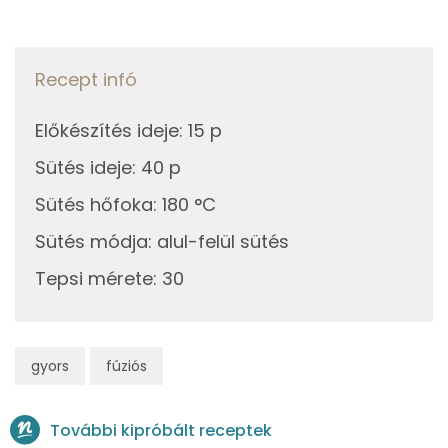
Niacin - B3 vitamin:
0g
só
0 kcal
E vitamin:
0g
bors
0 kcal
Recept infó
Lut-zea
Előkészítés ideje
:
15 p
Összesen
560 kcal
Fehérje
Sütés ideje
:
40 p
Összesen
26.5 g
Sütés hőfoka
:
180 °C
Sütés módja
:
alul-felül sütés
Zsír
Tepsi mérete
:
30
Összesen
36.6 g
Telített zsírsav
17 g
gyors
fúziós
Egyszeresen telítetlen zsírsav:
9 g
További kipróbált receptek
Többszörösen telítetlen zsírsav
3 g