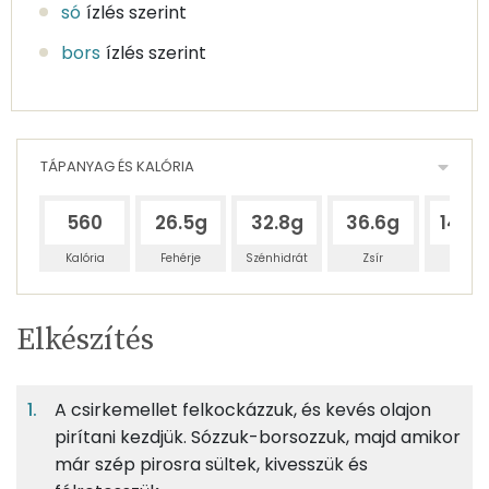
só
ízlés szerint
bors
ízlés szerint
TÁPANYAG ÉS KALÓRIA
560
26.5g
32.8g
36.6g
142.
Kalória
Fehérje
Szénhidrát
Zsír
Víz
Egy
6
100
Elkészítés
adagban
adagban
grammban
TÁPANYAGTARTALOM
A csirkemellet felkockázzuk, és kevés olajon
11%
14%
15%
Egy
6
100
Fehérje
Szénhidrát
Zsír
adagban
adagban
grammban
pirítani kezdjük. Sózzuk-borsozzuk, majd amikor
már szép pirosra sültek, kivesszük és