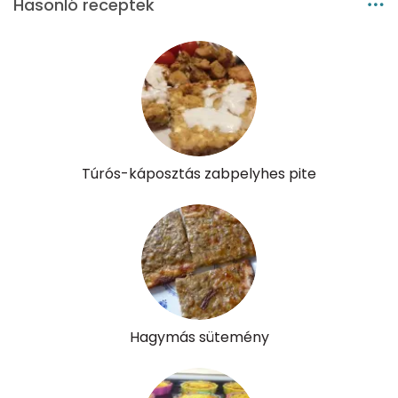
Hasonló receptek
Vitaminok
Összesen
0
A vitamin (RAE):
256 micro
B6 vitamin:
1 mg
Túrós-káposztás zabpelyhes pite
B12 Vitamin:
1 micro
E vitamin:
3 mg
C vitamin:
15 mg
D vitamin:
33 micro
Hagymás sütemény
K vitamin:
128 micro