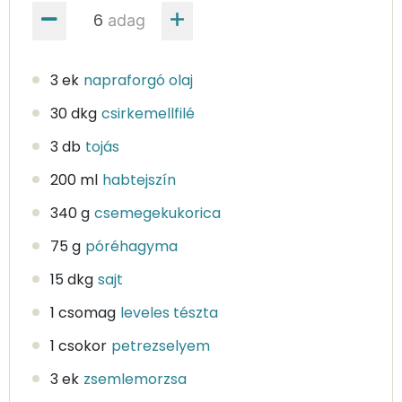
adag
3 ek
napraforgó olaj
30 dkg
csirkemellfilé
3 db
tojás
200 ml
habtejszín
340 g
csemegekukorica
75 g
póréhagyma
15 dkg
sajt
1 csomag
leveles tészta
1 csokor
petrezselyem
3 ek
zsemlemorzsa