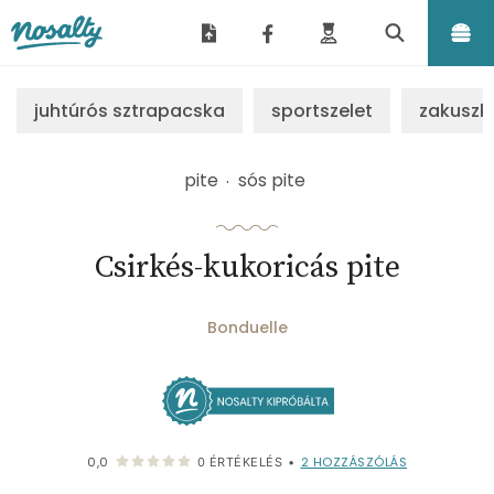
Nosalty
juhtúrós sztrapacska
sportszelet
zakuszk
pite
sós pite
Csirkés-kukoricás pite
Bonduelle
2
HOZZÁSZÓLÁS
0,0
0
ÉRTÉKELÉS
•