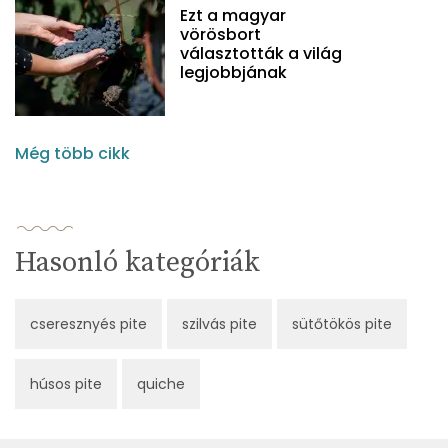
Ezt a magyar
vörösbort
választották a világ
legjobbjának
Még több cikk
Hasonló kategóriák
cseresznyés pite
szilvás pite
sütőtökös pite
húsos pite
quiche