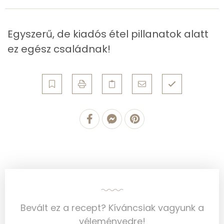
Koleszterin
194 mg
Egyszerű, de kiadós étel pillanatok alatt
ez egész családnak!
Ásványi anyagok
Összesen
980.8 g
Cink
2 mg
Szelén
24 mg
Kálcium
225 mg
Vas
2 mg
Magnézium
54 mg
Bevált ez a recept? Kíváncsiak vagyunk a
Foszfor
330 mg
véleményedre!