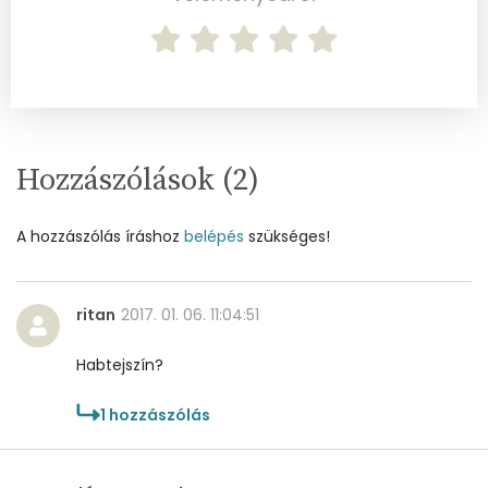
Nátrium
344 mg
Réz
0 mg
Mangán
0 mg
Hozzászólások (
2
)
Szénhidrát
A hozzászólás íráshoz
belépés
szükséges!
Összesen
32.8 g
Cukor
6 mg
ritan
2017. 01. 06. 11:04:51
Élelmi rost
2 mg
Habtejszín?
Víz
1
hozzászólás
Összesen
142.5 g