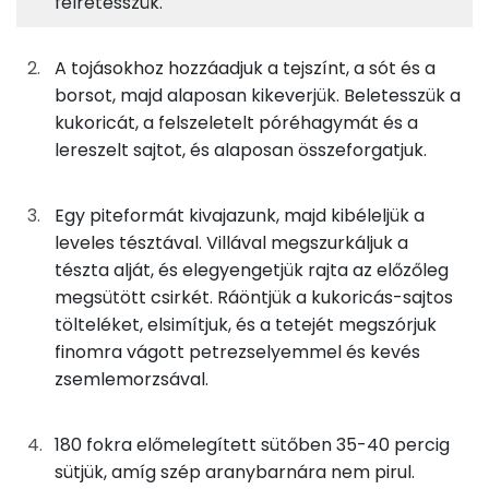
félretesszük.
11%
14%
15%
59%
4g
napraforgó olaj
35 kcal
Fehérje
Szénhidrát
Zsír
Víz
TOP ásványi anyagok
50g
csirkemellfilé
60 kcal
A tojásokhoz hozzáadjuk a tejszínt, a sót és a
borsot, majd alaposan kikeverjük. Beletesszük a
Nátrium
28g
tojás
35 kcal
kukoricát, a felszeletelt póréhagymát és a
lereszelt sajtot, és alaposan összeforgatjuk.
Foszfor
33g
habtejszín
97 kcal
Kálcium
Egy piteformát kivajazunk, majd kibéleljük a
57g
csemegekukorica
49 kcal
leveles tésztával. Villával megszurkáljuk a
Magnézium
13g
póréhagyma
3 kcal
tészta alját, és elegyengetjük rajta az előzőleg
megsütött csirkét. Ráöntjük a kukoricás-sajtos
Szelén
25g
sajt
88 kcal
tölteléket, elsimítjuk, és a tetejét megszórjuk
finomra vágott petrezselyemmel és kevés
TOP vitaminok
46g
leveles tészta
170 kcal
zsemlemorzsával.
Kolin:
8g
petrezselyem
3 kcal
180 fokra előmelegített sütőben 35-40 percig
C vitamin:
5g
zsemlemorzsa
20 kcal
sütjük, amíg szép aranybarnára nem pirul.