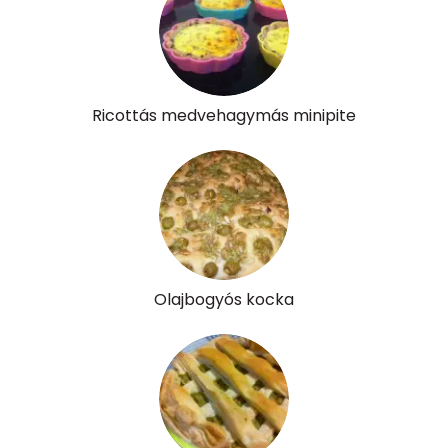
Tiamin - B1 vitamin:
0 mg
Riboflavin - B2 vitamin:
0 mg
Niacin - B3 vitamin:
6 mg
Ricottás medvehagymás minipite
Pantoténsav - B5 vitamin:
0 mg
Folsav - B9-vitamin:
66 micro
Kolin:
137 mg
Retinol - A vitamin:
213 micro
Olajbogyós kocka
α-karotin
9 micro
β-karotin
488 micro
β-crypt
67 micro