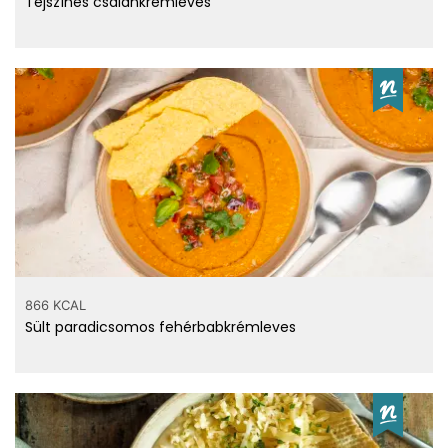
Tejszínes csalánkrémleves
866 KCAL
Sült paradicsomos fehérbabkrémleves