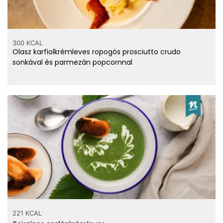
300 KCAL
Olasz karfiolkrémleves ropogós prosciutto crudo
sonkával és parmezán popcornnal
221 KCAL