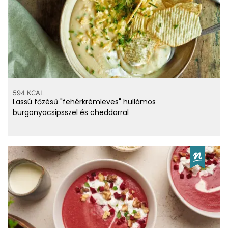
594 KCAL
Lassú főzésű "fehérkrémleves" hullámos
burgonyacsipsszel és cheddarral