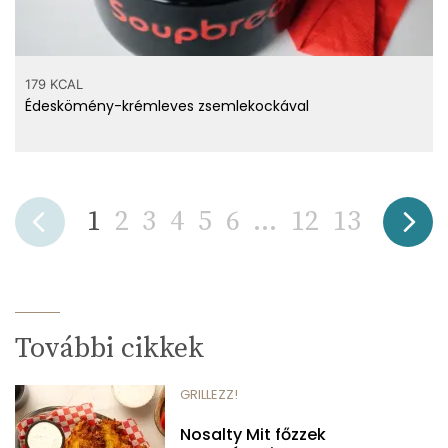
179 KCAL
Édeskömény-krémleves zsemlekockával
1
2
3
4
5
6
...
12
13
További cikkek
GRILLEZZ!
Nosalty Mit főzzek