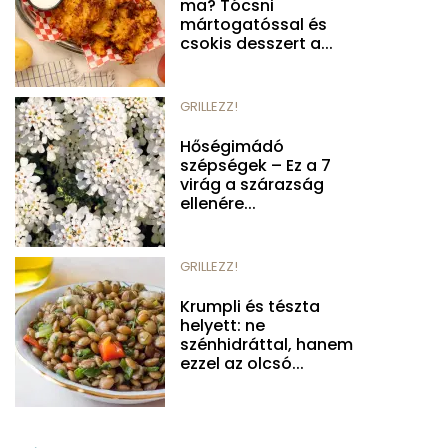
ma? Tócsni
mártogatóssal és
csokis desszert a...
GRILLEZZ!
Hőségimádó
szépségek – Ez a 7
virág a szárazság
ellenére...
GRILLEZZ!
Krumpli és tészta
helyett: ne
szénhidráttal, hanem
ezzel az olcsó...