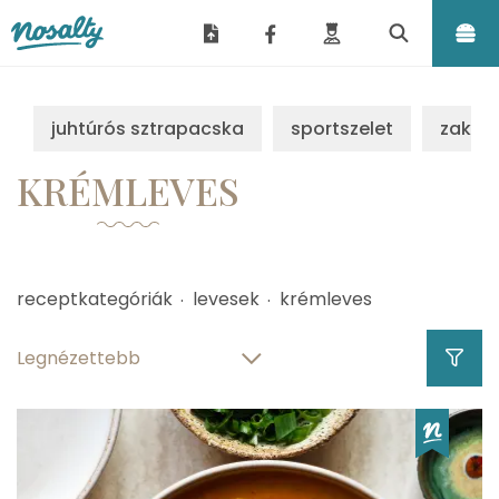
Nosalty
juhtúrós sztrapacska
sportszelet
zakus
KRÉMLEVES
receptkategóriák
levesek
krémleves