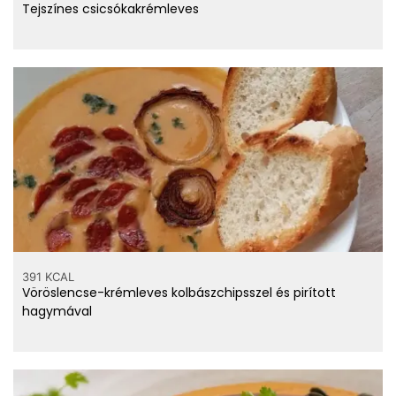
Tejszínes csicsókakrémleves
391 KCAL
Vöröslencse-krémleves kolbászchipsszel és pirított
hagymával