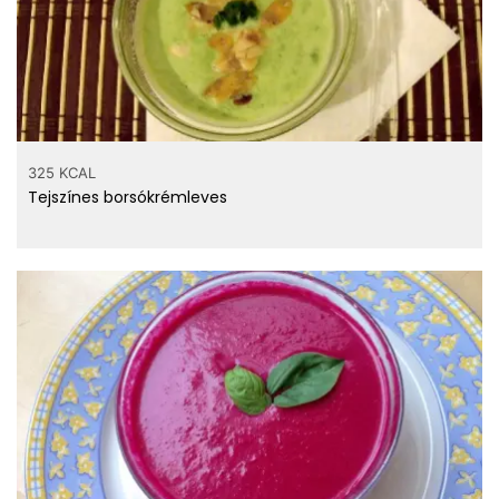
325 KCAL
Tejszínes borsókrémleves