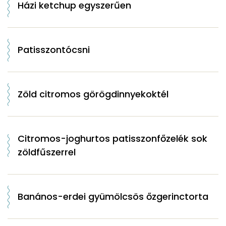
Házi ketchup egyszerűen
Patisszontócsni
Zöld citromos görögdinnyekoktél
Citromos-joghurtos patisszonfőzelék sok
zöldfűszerrel
Banános-erdei gyümölcsös őzgerinctorta