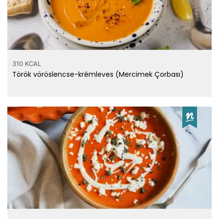
310 KCAL
Török vöröslencse-krémleves (Mercimek Çorbası)