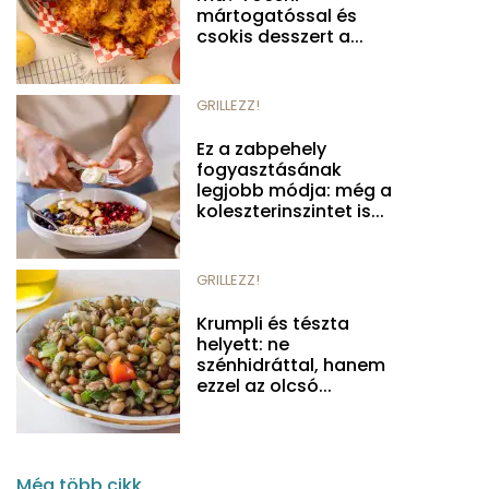
mártogatóssal és
csokis desszert a...
GRILLEZZ!
Ez a zabpehely
fogyasztásának
legjobb módja: még a
koleszterinszintet is...
GRILLEZZ!
Krumpli és tészta
helyett: ne
szénhidráttal, hanem
ezzel az olcsó...
Még több cikk