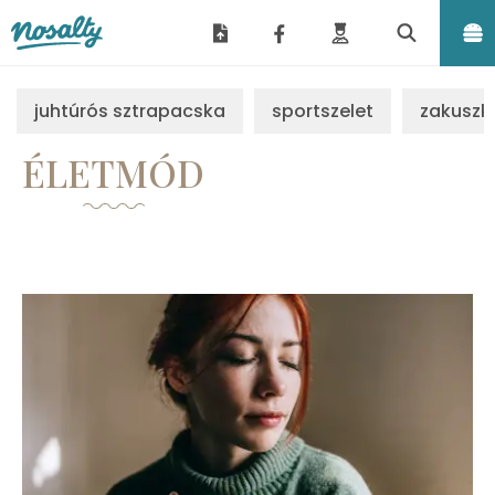
Nosalty
juhtúrós sztrapacska
sportszelet
zakuszk
ÉLETMÓD