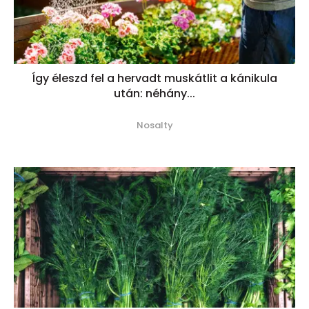
Így éleszd fel a hervadt muskátlit a kánikula
után: néhány...
Nosalty