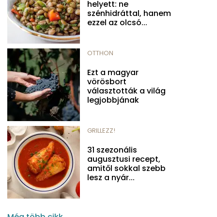
helyett: ne
szénhidráttal, hanem
ezzel az olcsó...
OTTHON
Ezt a magyar
vörösbort
választották a világ
legjobbjának
GRILLEZZ!
31 szezonális
augusztusi recept,
amitől sokkal szebb
lesz a nyár...
Még több cikk