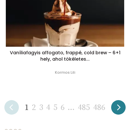
Vaníliafagyis affogato, frappé, cold brew – 6+1
hely, ahol tökéletes...
Kormos Lili
1
2
3
4
5
6
...
485
486