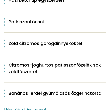
Házi ketchup egyszerűen
Patisszontócsni
Zöld citromos görögdinnyekoktél
Citromos-joghurtos patisszonfőzelék sok
zöldfűszerrel
Banános-erdei gyümölcsös őzgerinctorta
Még több friss recept