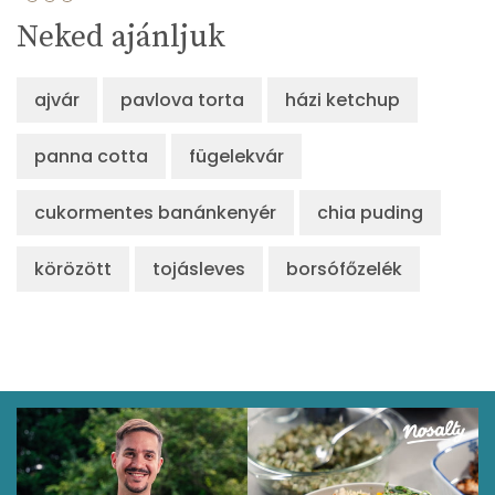
Neked ajánljuk
ajvár
pavlova torta
házi ketchup
panna cotta
fügelekvár
cukormentes banánkenyér
chia puding
körözött
tojásleves
borsófőzelék