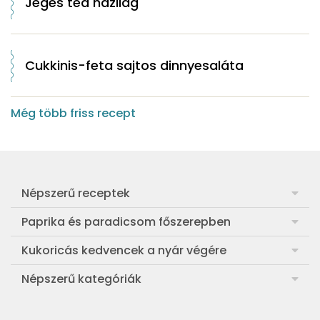
Jeges tea házilag
Cukkinis-feta sajtos dinnyesaláta
Még több friss recept
Népszerű receptek
Frankfurti leves
Paprika és paradicsom főszerepben
Egyszerű muffin
Pan con Tomate
Kukoricás kedvencek a nyár végére
Aranygaluska
Paradicsom és paprika eltevése télre
Legfinomabb főtt kukorica
Népszerű kategóriák
Egyszerű paradicsomleves
Mézes-mascarponés sült paradicsom
Ropogós kukoricás fritters
Ebéd receptek