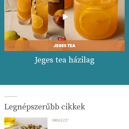
Jeges tea házilag
Legnépszerűbb cikkek
GRILLEZZ!