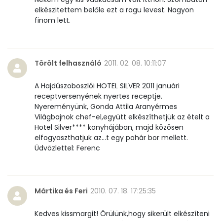
elkészitettem belőle ezt a ragu levest. Nagyon
Likopin
0 micro
finom lett.
Lut-zea
74 micro
Törölt felhasználó
2011. 02. 08. 10:11:07
Összesen
336 kcal
A Hajdúszoboszlói HOTEL SILVER 2011 januári
receptversenyének nyertes receptje.
Nyereményünk, Gonda Attila Aranyérmes
Világbajnok chef-el,együtt elkészíthetjük az ételt a
Hotel Silver**** konyhájában, majd közösen
elfogyaszthatjuk az...t egy pohár bor mellett.
Üdvözlettel: Ferenc
Mártika és Feri
2010. 07. 18. 17:25:35
Kedves kissmargit! Örülünk,hogy sikerült elkészíteni