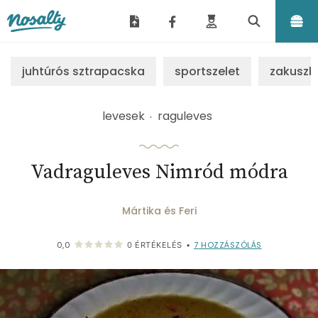
Nosalty
juhtúrós sztrapacska
sportszelet
zakuszk
levesek
raguleves
Vadraguleves Nimród módra
Mártika és Feri
7
HOZZÁSZÓLÁS
0,0
0
ÉRTÉKELÉS
•