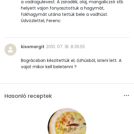
a vadragulevest. A zsiradék, olaj, mangaliczsír stb
helyett vajon fonyasztottuk a hagymát,
fokhagymát utána tettük bele a vadhúst.
Üdvözlettel, Ferenc
kissmargit
2010. 07. 18. 8:36:55
Bográcsban készitettük el, őzhúsból, isteni lett. A
vajat mikor kell beletenni ?
Hasonló receptek