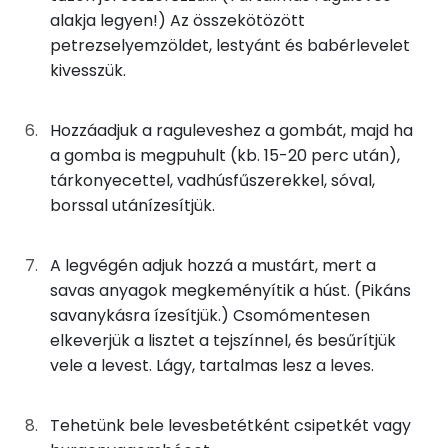
24g
sárgarépa
9 kcal
alakja legyen!) Az összekötözött
C vitamin:
petrezselyemzöldet, lestyánt és babérlevelet
18g
fehérrépa
11 kcal
kivesszük.
β-karotin
0g
petrezselyem
0 kcal
E vitamin:
Hozzáadjuk a raguleveshez a gombát, majd ha
16g
zeller
6 kcal
a gomba is megpuhult (kb. 15-20 perc után),
tárkonyecettel, vadhúsfűszerekkel, sóval,
Fehérje
9g
vöröshagyma
3 kcal
borssal utánízesítjük.
Összesen
35.3 g
0g
fokhagyma
0 kcal
A legvégén adjuk hozzá a mustárt, mert a
4g
vaj
30 kcal
savas anyagok megkeményítik a húst. (Pikáns
Zsír
savanykásra ízesítjük.) Csomómentesen
1g
mustár
1 kcal
Összesen
14.7 g
elkeverjük a lisztet a tejszínnel, és besűrítjük
vele a levest. Lágy, tartalmas lesz a leves.
20g
habtejszín
58 kcal
Telített zsírsav
8 g
3g
finomliszt
11 kcal
Tehetünk bele levesbetétként csipetkét vagy
Egyszeresen telítetlen zsírsav:
5 g