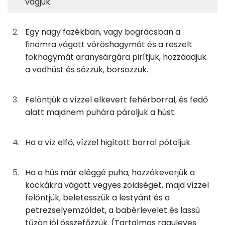
vágjuk.
12%
4%
5%
79%
50g
vaddisznóhús
61 kcal
Fehérje
Szénhidrát
Zsír
Víz
Egy nagy fazékban, vagy bográcsban a
TOP ásványi anyagok
50g
őzhús
60 kcal
finomra vágott vöröshagymát és a reszelt
fokhagymát aranysárgára pirítjuk, hozzáadjuk
Foszfor
25g
szarvashús
30 kcal
a vadhúst és sózzuk, borsozzuk.
Nátrium
25g
muflon
36 kcal
Felöntjük a vízzel elkevert fehérborral, és fedő
Kálcium
alatt majdnem puhára pároljuk a húst.
5g
rókagomba
2 kcal
Magnézium
5g
vargánya gomba
1 kcal
Ha a víz elfő, vízzel higított borral pótoljuk.
Szelén
5g
csiperkegomba
1 kcal
Ha a hús már eléggé puha, hozzákeverjük a
TOP vitaminok
20g
fehérbor
16 kcal
kockákra vágott vegyes zöldséget, majd vízzel
Kolin:
felöntjük, beletesszük a lestyánt és a
20g
víz
0 kcal
petrezselyemzöldet, a babérlevelet és lassú
Niacin - B3 vitamin:
tűzön jól összefőzzük. (Tartalmas raguleves