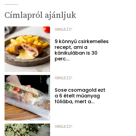
Címlapról ajánljuk
GRILLEZZ!
9 könnyű csirkemelles
recept, ami a
kánikulában is 30
perc...
GRILLEZZ!
Sose csomagold ezt
a 6 ételt műanyag
fóliába, mert a...
GRILLEZZ!