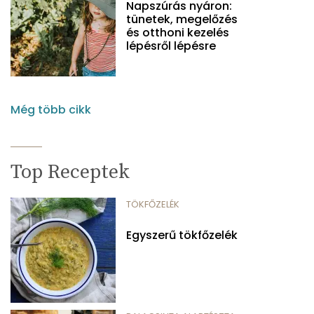
Napszúrás nyáron:
tünetek, megelőzés
és otthoni kezelés
lépésről lépésre
Még több cikk
Top Receptek
TÖKFŐZELÉK
Egyszerű tökfőzelék