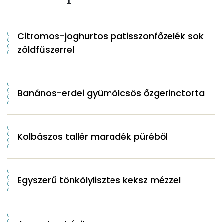
Citromos-joghurtos patisszonfőzelék sok
zöldfűszerrel
Banános-erdei gyümölcsös őzgerinctorta
Kolbászos tallér maradék püréből
Egyszerű tönkölylisztes keksz mézzel