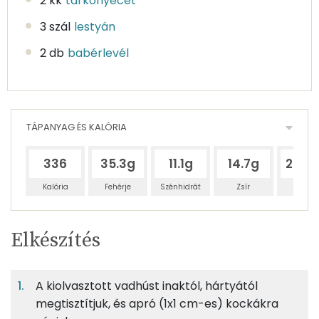
2 kk
tárkonyecet
3 szál
lestyán
2 db
babérlevél
TÁPANYAG ÉS KALÓRIA
336
35.3g
11.1g
14.7g
225.
Kalória
Fehérje
Szénhidrát
Zsír
Víz
Egy
10
100
Elkészítés
adagban
adagban
grammban
TÁPANYAGTARTALOM
A kiolvasztott vadhúst inaktól, hártyától
12%
4%
5%
Egy
10
100
Fehérje
Szénhidrát
Zsír
adagban
adagban
grammban
megtisztítjuk, és apró (1x1 cm-es) kockákra