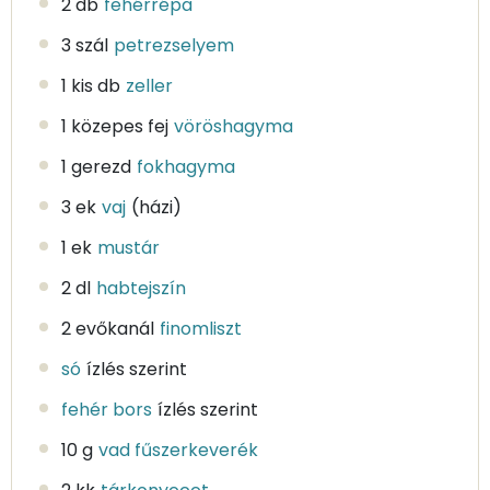
2 db
fehérrépa
3 szál
petrezselyem
1 kis db
zeller
1 közepes fej
vöröshagyma
1 gerezd
fokhagyma
3 ek
vaj
(házi)
1 ek
mustár
2 dl
habtejszín
2 evőkanál
finomliszt
só
ízlés szerint
fehér bors
ízlés szerint
10 g
vad fűszerkeverék