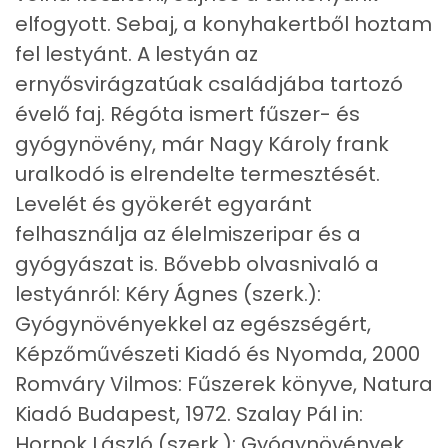
Foszfor
334 mg
elfogyott. Sebaj, a konyhakertből hoztam
fel lestyánt. A lestyán az
Nátrium
105 mg
ernyősvirágzatúak családjába tartozó
Réz
0 mg
évelő faj. Régóta ismert fűszer- és
gyógynövény, már Nagy Károly frank
Mangán
0 mg
uralkodó is elrendelte termesztését.
Levelét és gyökerét egyaránt
Szénhidrát
felhasználja az élelmiszeripar és a
Összesen
11.1 g
gyógyászat is. Bővebb olvasnivaló a
lestyánról: Kéry Ágnes (szerk.):
Cukor
3 mg
Gyógynövényekkel az egészségért,
Élelmi rost
2 mg
Képzőművészeti Kiadó és Nyomda, 2000
Romváry Vilmos: Fűszerek könyve, Natura
Víz
Kiadó Budapest, 1972. Szalay Pál in:
Hornok László (szerk.): Gyógynövények