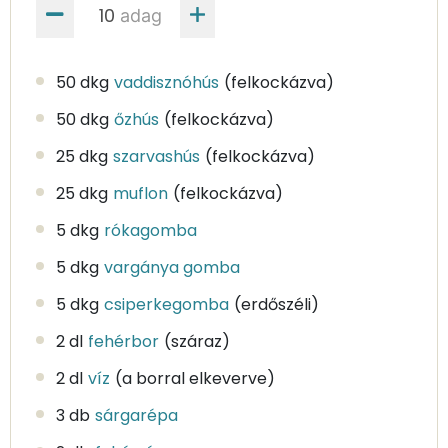
adag
50 dkg
vaddisznóhús
(felkockázva)
50 dkg
őzhús
(felkockázva)
25 dkg
szarvashús
(felkockázva)
25 dkg
muflon
(felkockázva)
5 dkg
rókagomba
5 dkg
vargánya gomba
5 dkg
csiperkegomba
(erdőszéli)
2 dl
fehérbor
(száraz)
2 dl
víz
(a borral elkeverve)
3 db
sárgarépa