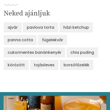
Neked ajánljuk
ajvár
pavlova torta
házi ketchup
panna cotta
fügelekvár
cukormentes banánkenyér
chia puding
körözött
tojásleves
borsófőzelék