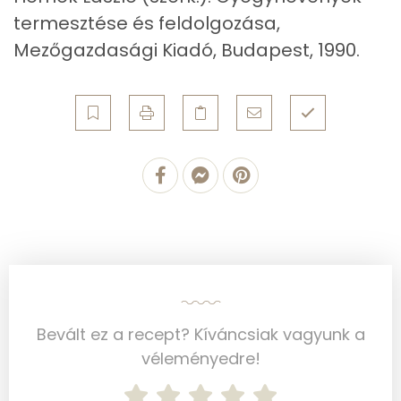
Összesen
225.9 g
termesztése és feldolgozása,
Mezőgazdasági Kiadó, Budapest, 1990.
Vitaminok
Összesen
0
A vitamin (RAE):
264 micro
B6 vitamin:
1 mg
B12 Vitamin:
6 micro
E vitamin:
1 mg
C vitamin:
6 mg
Bevált ez a recept? Kíváncsiak vagyunk a
D vitamin:
16 micro
véleményedre!
K vitamin:
19 micro