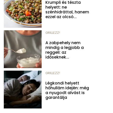
Krumpli és tészta
helyett: ne
szénhidráttal, hanem
ezzel az olcsó...
GRILLEZZ!
A zabpehely nem
mindig a legjobb a
reggeli: az
időseknek...
GRILLEZZ!
Légkondi helyett
hőhullám idején: még
a nyugodt alvást is
garantálja