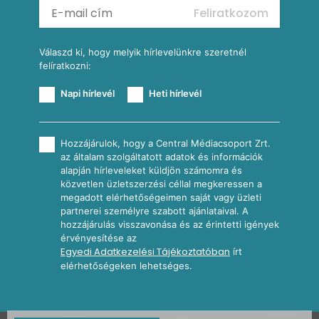
Feliratkozom
További receptkategóriák
Válaszd ki, hogy melyik hírlevelünkre szeretnél
felíratkozni:
Napi hírlevél
Heti hírlevél
Hozzájárulok, hogy a Central Médiacsoport Zrt.
az általam szolgáltatott adatok és információk
alapján hírleveleket küldjön számomra és
közvetlen üzletszerzési céllal megkeressen a
megadott elérhetőségeimen saját vagy üzleti
partnerei személyre szabott ajánlataival. A
hozzájárulás visszavonása és az érintetti igények
érvényesítése az
Egyedi Adatkezelési Tájékoztatóban
írt
elérhetőségeken lehetséges.