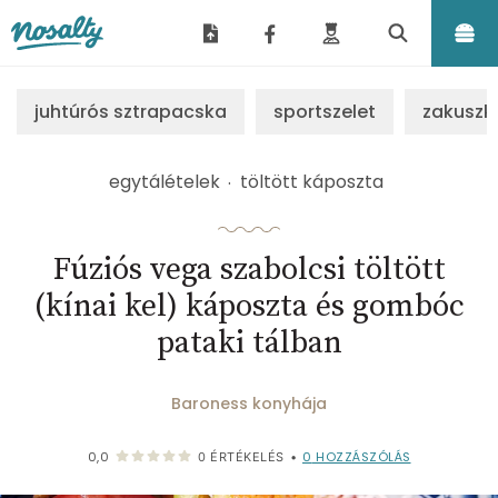
Nosalty
juhtúrós sztrapacska
sportszelet
zakuszk
egytálételek
töltött káposzta
Fúziós vega szabolcsi töltött
(kínai kel) káposzta és gombóc
pataki tálban
Baroness konyhája
0
HOZZÁSZÓLÁS
0,0
0
ÉRTÉKELÉS
•