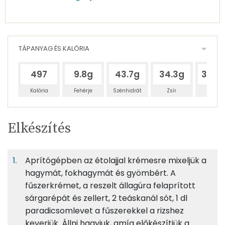
TÁPANYAG ÉS KALÓRIA
497
9.8g
43.7g
34.3g
392.
Kalória
Fehérje
Szénhidrát
Zsír
Víz
Egy
4
100
Elkészítés
adagban
adagban
grammban
TÁPANYAGTARTALOM
Aprítógépben az étolajjal krémesre mixeljük a
2%
9%
7%
Egy
4
100
Fehérje
Szénhidrát
Zsír
adagban
adagban
grammban
hagymát, fokhagymát és gyömbért. A
fűszerkrémet, a reszelt állagúra felaprított
sárgarépát és zellert, 2 teáskanál sót, 1 dl
2%
9%
7%
82%
25g
jázmin rizs
90 kcal
Fehérje
Szénhidrát
Zsír
Víz
paradicsomlevet a fűszerekkel a rizshez
keverjük. Állni hagyjuk, amíg előkészítjük a