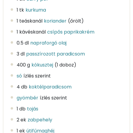
1 tk
kurkuma
1 teáskanál
koriander
(őrölt)
1 kávéskanál
csípős paprikakrém
0.5 dl
napraforgó olaj
3 dl
passzírozott paradicsom
400 g
kókusztej
(1 doboz)
só
ízlés szerint
4 db
koktélparadicsom
gyömbér
ízlés szerint
1 db
tojás
2 ek
zabpehely
1 ek
útifűmaghéj