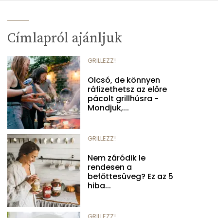
Címlapról ajánljuk
GRILLEZZ!
Olcsó, de könnyen
ráfizethetsz az előre
pácolt grillhúsra -
Mondjuk,...
GRILLEZZ!
Nem záródik le
rendesen a
befőttesüveg? Ez az 5
hiba...
GRILLEZZ!