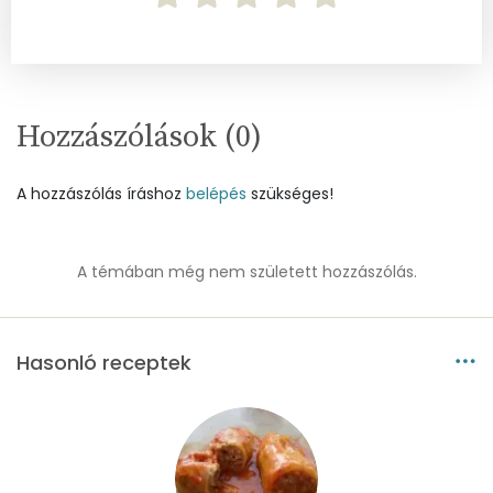
Réz
1 mg
Mangán
2 mg
Hozzászólások (
0
)
Szénhidrát
Összesen
43.7 g
A hozzászólás íráshoz
belépés
szükséges!
Cukor
8 mg
A témában még nem született hozzászólás.
Élelmi rost
7 mg
Víz
Hasonló receptek
Összesen
392.9 g
Vitaminok