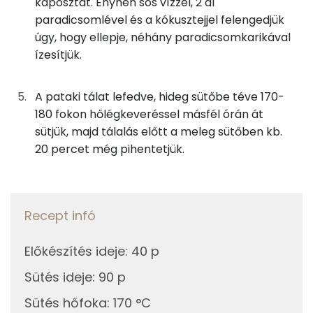
káposztát. Enyhén sós vízzel, 2 dl
0g
csípős paprikakrém
0 kcal
paradicsomlével és a kókusztejjel felengedjük
Niacin - B3 vitamin:
úgy, hogy ellepje, néhány paradicsomkarikával
11g
napraforgó olaj
94 kcal
ízesítjük.
Fehérje
75g
passzírozott paradicsom
18 kcal
A pataki tálat lefedve, hideg sütőbe téve 170-
Összesen
9.8 g
100g
kókusztej
197 kcal
180 fokon hőlégkeveréssel másfél órán át
sütjük, majd tálalás előtt a meleg sütőben kb.
0g
só
0 kcal
Zsír
20 percet még pihentetjük.
17g
koktélparadicsom
3 kcal
Összesen
34.3 g
0g
gyömbér
0 kcal
Telített zsírsav
21 g
Recept infó
14g
tojás
17 kcal
Egyszeresen telítetlen zsírsav:
7 g
Előkészítés ideje
:
40 p
3g
zabpehely
11 kcal
Többszörösen telítetlen zsírsav
5 g
Sütés ideje
:
90 p
1g
útifűmaghéj
5 kcal
Sütés hőfoka
:
170 °C
Koleszterin
45 mg