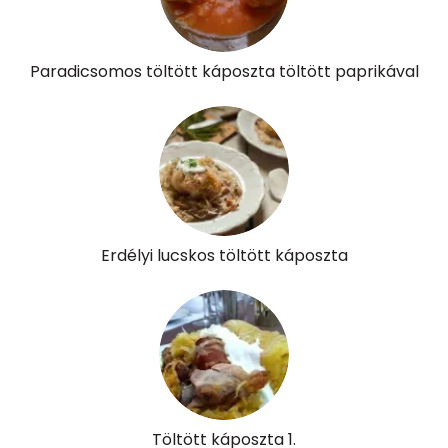
Összesen
0
Paradicsomos töltött káposzta töltött paprikával
A vitamin (RAE):
219 micro
B6 vitamin:
1 mg
B12 Vitamin:
0 micro
E vitamin:
6 mg
Erdélyi lucskos töltött káposzta
C vitamin:
61 mg
D vitamin:
10 micro
K vitamin:
93 micro
Tiamin - B1 vitamin:
0 mg
Töltött káposzta 1.
Riboflavin - B2 vitamin:
0 mg