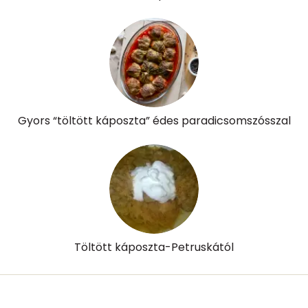
Niacin - B3 vitamin:
4 mg
Pantoténsav - B5 vitamin:
0 mg
Folsav - B9-vitamin:
234 micro
Gyors “töltött káposzta” édes paradicsomszósszal
Kolin:
74 mg
Retinol - A vitamin:
19 micro
α-karotin
638 micro
β-karotin
2073 micro
Töltött káposzta-Petruskától
β-crypt
3 micro
Likopin
10859 micro