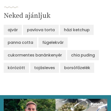
Lut-zea
235 micro
Neked ajánljuk
Összesen
497 kcal
ajvár
pavlova torta
házi ketchup
panna cotta
fügelekvár
cukormentes banánkenyér
chia puding
körözött
tojásleves
borsófőzelék