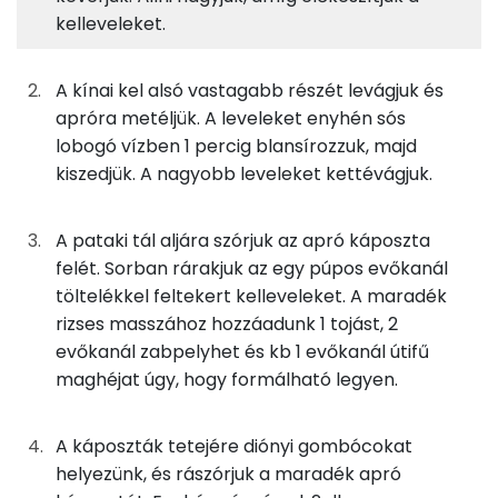
TOP ásványi anyagok
185g
kínai kel
28 kcal
kelleveleket.
Nátrium
20g
sárgarépa
7 kcal
A kínai kel alsó vastagabb részét levágjuk és
Foszfor
33g
zeller
12 kcal
apróra metéljük. A leveleket enyhén sós
lobogó vízben 1 percig blansírozzuk, majd
Kálcium
23g
vöröshagyma
8 kcal
kiszedjük. A nagyobb leveleket kettévágjuk.
Magnézium
3g
fokhagyma
4 kcal
A pataki tál aljára szórjuk az apró káposzta
Szelén
0g
római kömény
0 kcal
felét. Sorban rárakjuk az egy púpos evőkanál
töltelékkel feltekert kelleveleket. A maradék
TOP vitaminok
1g
garam masala
0 kcal
rizses masszához hozzáadunk 1 tojást, 2
Kolin:
evőkanál zabpelyhet és kb 1 evőkanál útifű
1g
curry por
3 kcal
maghéjat úgy, hogy formálható legyen.
C vitamin:
0g
kurkuma
0 kcal
Likopin
A káposzták tetejére diónyi gombócokat
0g
koriander
0 kcal
helyezünk, és rászórjuk a maradék apró
E vitamin: