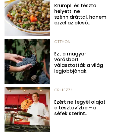
Krumpli és tészta
helyett: ne
szénhidráttal, hanem
ezzel az olcsó...
OTTHON
Ezt a magyar
vörösbort
választották a világ
legjobbjának
GRILLEZZ!
Ezért ne tegyél olajat
a tésztavízbe – a
séfek szerint...