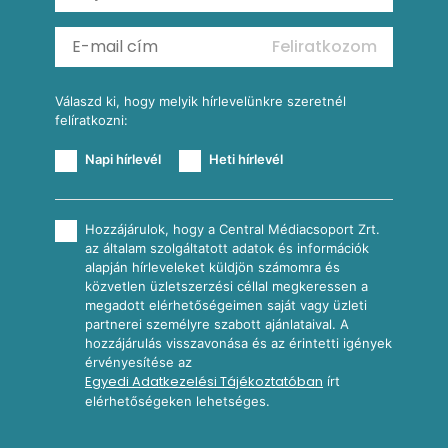
Mexikói kukoricasaláta
Reggeli receptek
Feliratkozom
További receptkategóriák
Válaszd ki, hogy melyik hírlevelünkre szeretnél
felíratkozni:
Napi hírlevél
Heti hírlevél
Hozzájárulok, hogy a Central Médiacsoport Zrt.
az általam szolgáltatott adatok és információk
alapján hírleveleket küldjön számomra és
közvetlen üzletszerzési céllal megkeressen a
megadott elérhetőségeimen saját vagy üzleti
partnerei személyre szabott ajánlataival. A
hozzájárulás visszavonása és az érintetti igények
érvényesítése az
Egyedi Adatkezelési Tájékoztatóban
írt
elérhetőségeken lehetséges.