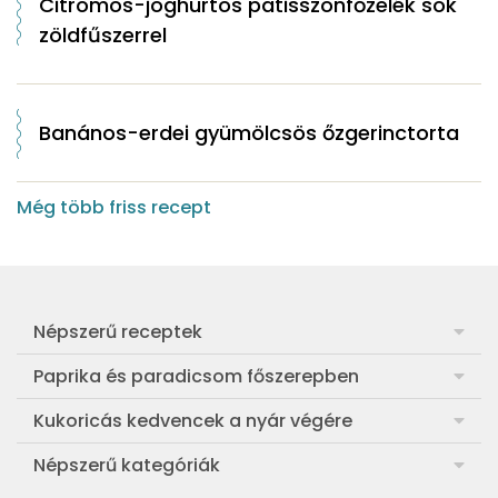
Citromos-joghurtos patisszonfőzelék sok
zöldfűszerrel
Banános-erdei gyümölcsös őzgerinctorta
Még több friss recept
Népszerű receptek
Frankfurti leves
Paprika és paradicsom főszerepben
Egyszerű muffin
Pan con Tomate
Kukoricás kedvencek a nyár végére
Aranygaluska
Paradicsom és paprika eltevése télre
Legfinomabb főtt kukorica
Népszerű kategóriák
Egyszerű paradicsomleves
Mézes-mascarponés sült paradicsom