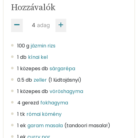
Hozzávalók
adag
100 g
jázmin rizs
1 db
kínai kel
1 közepes db
sárgarépa
0.5 db
zeller
(1 lúdtojásnyi)
1 közepes db
vöröshagyma
4 gerezd
fokhagyma
1 tk
római kömény
1 ek
garam masala
(tandoori masala!)
1 ek
curry por