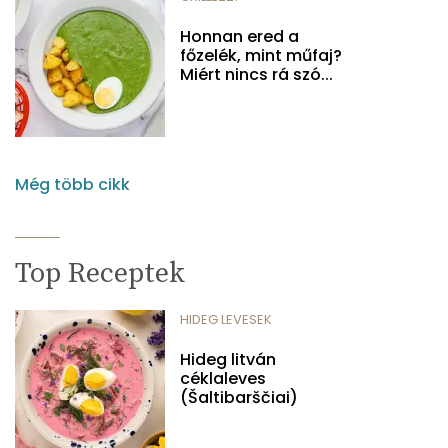
Honnan ered a
főzelék, mint műfaj?
Miért nincs rá szó...
Még több cikk
Top Receptek
HIDEG LEVESEK
Hideg litván
céklaleves
(Šaltibarščiai)