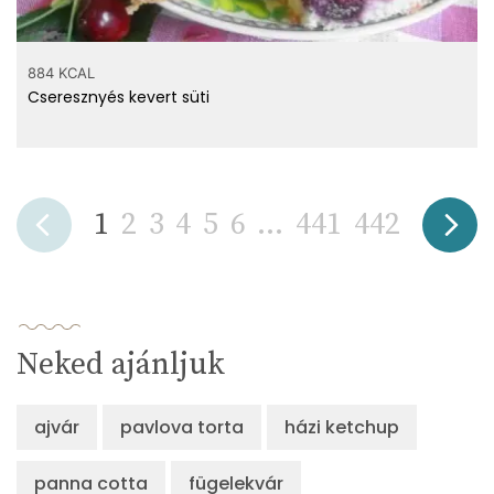
884 KCAL
Cseresznyés kevert süti
1
2
3
4
5
6
...
441
442
Neked ajánljuk
ajvár
pavlova torta
házi ketchup
panna cotta
fügelekvár