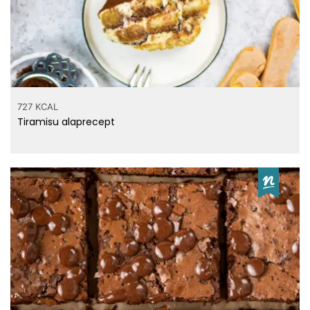
12 mg
Kolin
38 µg
Lutein+zeaxantin
0.1 mg
E vitamin
2.5 µg
K vitamin
0.118 g
B6 vitamin
727 KCAL
Tiramisu alaprecept