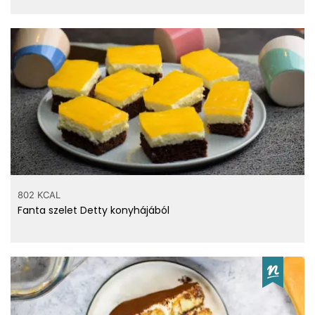
14.3 µg
Szelén
szénhidrát
37 g
rost
1.75 g
cukor
víz
3 g
vitaminok
802 KCAL
0.078 mg
Tiamin - B1 vitamin
Fanta szelet Detty konyhájából
0.241 mg
Riboflavin - B2 vitamin
2.185 mg
Niacin - B3 vitamin
0.254 mg
Pantoténsav - B5 vitamin
32 µg
Folát