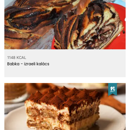
Top vitaminok
0.118 g
B6 vitamin
12 mg
Kolin
2.185 mg
Niacin - B3 vitamin
0.254 mg
Pantoténsav - B5 vitamin
1148 KCAL
Babka - izraeli kalács
Tápanyagtartalom / 100
gramm
fehérje
19.6 g
Zsír
8.07 g
telített zsírsav