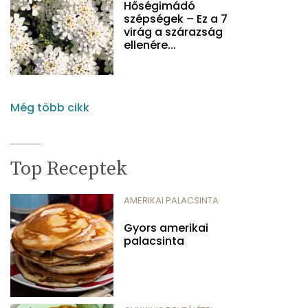
Hőségimádó
szépségek – Ez a 7
virág a szárazság
ellenére...
Még több cikk
Top Receptek
AMERIKAI PALACSINTA
Gyors amerikai
palacsinta