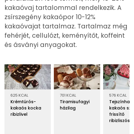
kakaóvaj tartalommal rendelkezik. A
zsírszegény kakaópor 10-12%
kakaóvajat tartalmaz. Tartalmaz még
fehérjét, cellulózt, keményítőt, koffeint
és ásványi anyagokat.
625 KCAL
701 KCAL
576 KCAL
Krémtúrós-
Tiramisufagyi
Tejszínhab
kakaós kocka
házilag
kakaós sze
ribizlivel
frissítő
ribizliszóss