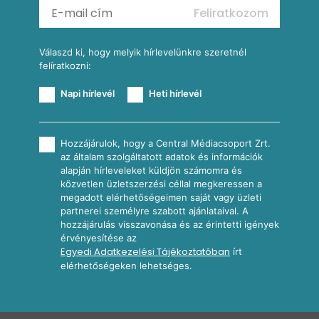
Feliratkozom
További receptkategóriák
Válaszd ki, hogy melyik hírlevelünkre szeretnél
felíratkozni:
Napi hírlevél
Heti hírlevél
Hozzájárulok, hogy a Central Médiacsoport Zrt.
az általam szolgáltatott adatok és információk
alapján hírleveleket küldjön számomra és
közvetlen üzletszerzési céllal megkeressen a
megadott elérhetőségeimen saját vagy üzleti
partnerei személyre szabott ajánlataival. A
hozzájárulás visszavonása és az érintetti igények
érvényesítése az
Egyedi Adatkezelési Tájékoztatóban
írt
elérhetőségeken lehetséges.