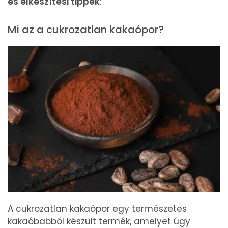
és elkészítési tippek
:
Mi az a cukrozatlan kakaópor?
A cukrozatlan kakaópor egy természetes
kakaóbabból készült termék, amelyet úgy