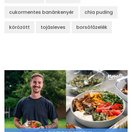
cukormentes banánkenyér
chia puding
körözött
tojásleves
borsófőzelék