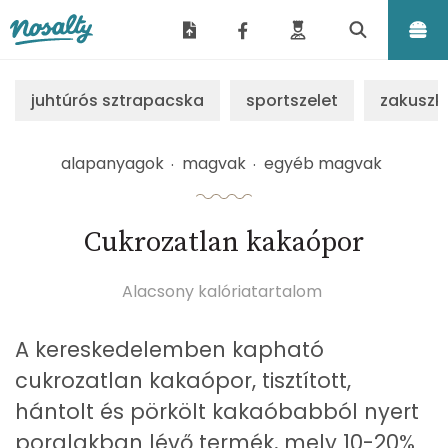
Nosalty
juhtúrós sztrapacska
sportszelet
zakuszk
alapanyagok
magvak
egyéb magvak
Cukrozatlan kakaópor
Alacsony kalóriatartalom
A kereskedelemben kapható
cukrozatlan kakaópor, tisztított,
hántolt és pörkölt kakaóbabból nyert
poralakban lévő termék, mely 10-20%