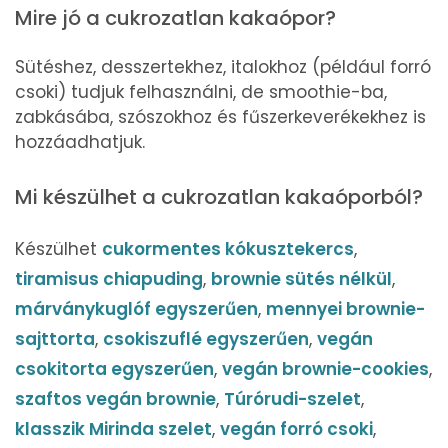
Mire jó a cukrozatlan kakaópor?
Sütéshez, desszertekhez, italokhoz (például forró
csoki) tudjuk felhasználni, de smoothie-ba,
zabkásába, szószokhoz és fűszerkeverékekhez is
hozzáadhatjuk.
Mi készülhet a cukrozatlan kakaóporból?
Készülhet
cukormentes kókusztekercs
,
tiramisus chiapuding
,
brownie sütés nélkül
,
márványkuglóf egyszerűen
,
mennyei brownie-
sajttorta
,
csokiszuflé egyszerűen
,
vegán
csokitorta egyszerűen
,
vegán brownie-cookies
,
szaftos vegán brownie
,
Túrórudi-szelet
,
klasszik Mirinda szelet
,
vegán forró csoki
,