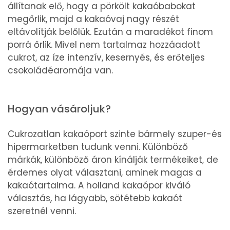
állítanak elő, hogy a pörkölt kakaóbabokat
megőrlik, majd a kakaóvaj nagy részét
eltávolítják belőlük. Ezután a maradékot finom
porrá őrlik. Mivel nem tartalmaz hozzáadott
cukrot, az íze intenzív, kesernyés, és erőteljes
csokoládéaromája van.
Hogyan vásároljuk?
Cukrozatlan kakaóport szinte bármely szuper-és
hipermarketben tudunk venni. Különböző
márkák, különböző áron kínálják termékeiket, de
érdemes olyat választani, aminek magas a
kakaótartalma. A holland kakaópor kiváló
választás, ha lágyabb, sötétebb kakaót
szeretnél venni.