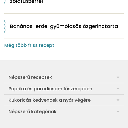
zöldfűszerrel
Banános-erdei gyümölcsös őzgerinctorta
Még több friss recept
Népszerű receptek
Frankfurti leves
Paprika és paradicsom főszerepben
Egyszerű muffin
Pan con Tomate
Kukoricás kedvencek a nyár végére
Aranygaluska
Paradicsom és paprika eltevése télre
Legfinomabb főtt kukorica
Népszerű kategóriák
Egyszerű paradicsomleves
Mézes-mascarponés sült paradicsom
Ropogós kukoricás fritters
Ebéd receptek