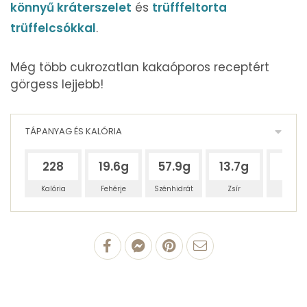
könnyű kráterszelet
és
trüfffeltorta
trüffelcsókkal
.
Még több cukrozatlan kakaóporos receptért
görgess lejjebb!
TÁPANYAG ÉS KALÓRIA
228
19.6g
57.9g
13.7g
3g
Kalória
Fehérje
Szénhidrát
Zsír
Víz
100 g Cukrozatlan
kakaópor
19.6 g
fehérjetartalom