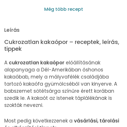
Még több recept
Leírás
Cukrozatlan kakaópor – receptek, leírás,
tippek
A
cukrozatlan kakaópor
előállításának
alapanyaga a Dél-Amerikában őshonos
kakaóbab, mely a mályvafélék családjába
tartozó kakaófa gyümölcséből van kinyerve. A
babszemet sötétsárga színűre érett korában
szedik le. A kakaót az istenek táplálékának is
szokták nevezni.
Most pedig következzenek a
vásárlási, tárolási