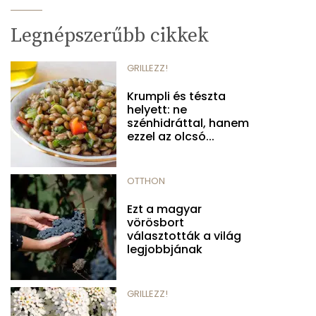
Legnépszerűbb cikkek
GRILLEZZ!
Krumpli és tészta
helyett: ne
szénhidráttal, hanem
ezzel az olcsó...
OTTHON
Ezt a magyar
vörösbort
választották a világ
legjobbjának
GRILLEZZ!