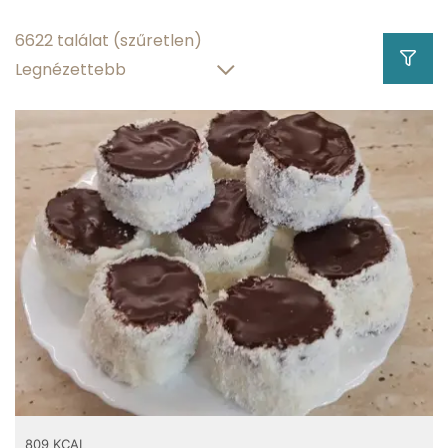
6622 találat
(szűretlen)
13.08 g
zsírtartalom
57.9 g
szénhidráttartalom
3 g
víztartalom
Hány kalória
gramm
809 KCAL