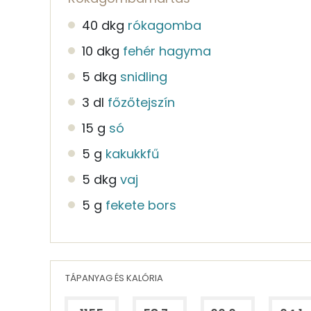
40 dkg
rókagomba
10 dkg
fehér hagyma
5 dkg
snidling
3 dl
főzőtejszín
15 g
só
5 g
kakukkfű
5 dkg
vaj
5 g
fekete bors
TÁPANYAG ÉS KALÓRIA