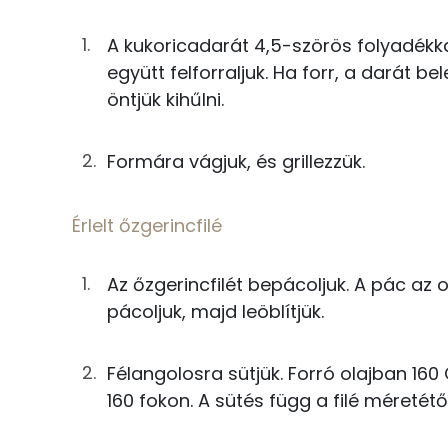
Kálcium
9g
só
A kukoricadarát 4,5-szörös folyadékkal 
Magnézium
1g
szegfűbors
együtt felforraljuk. Ha forr, a darát be
Szelén
öntjük kihűlni.
Csomboros polenta
Formára vágjuk, és grillezzük.
13g
borsikafű
Fehérje
25g
kukoricadara
Érlelt őzgerincfilé
Összesen
75g
víz
Az őzgerincfilét bepácoljuk. A pác az 
Zsír
38g
tej
pácoljuk, majd leöblítjük.
Összesen
3g
olívaolaj
Félangolosra sütjük. Forró olajban 160 
Telített zsírsav
6g
só
160 fokon. A sütés függ a filé méretétől
Egyszeresen telítetlen zsírsav:
1g
fekete bors