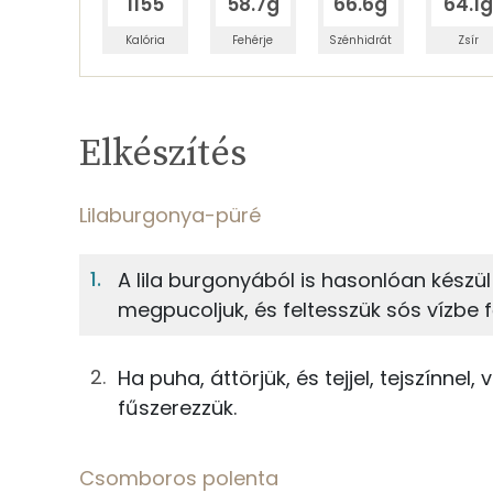
1155
58.7g
66.6g
64.1
Kalória
Fehérje
Szénhidrát
Zsír
Egy adagban
4
TÁPANYAGTARTALOM
Elkészítés
7%
Fehérje
S
Egy adagban
4
Lilaburgonya-püré
Lilaburgonya-püré
7%
8%
A lila burgonyából is hasonlóan készü
Fehérje
Szénhidrát
125g
fekete burgonya
megpucoljuk, és feltesszük sós vízbe f
TOP ásványi anyagok
25g
tej
Ha puha, áttörjük, és tejjel, tejszínnel
Nátrium
25g
főzőtejszín
fűszerezzük.
Foszfor
13g
vaj
Csomboros polenta