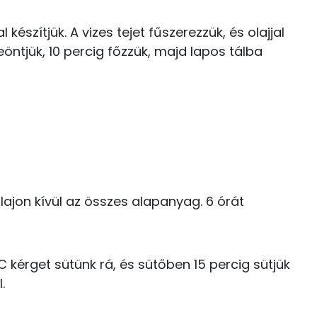
Niacin - B3 vitamin:
0 kcal
készítjük. A vizes tejet fűszerezzük, és olajjal
E vitamin:
0 kcal
leöntjük, 10 percig főzzük, majd lapos tálba
B6 vitamin:
34 kcal
91 kcal
58.7 g
0 kcal
olajon kívül az összes alapanyag. 6 órát
21 kcal
64.1 g
22 kcal
C kérget sütünk rá, és sütőben 15 percig sütjük
26 g
0 kcal
.
28 g
3 kcal