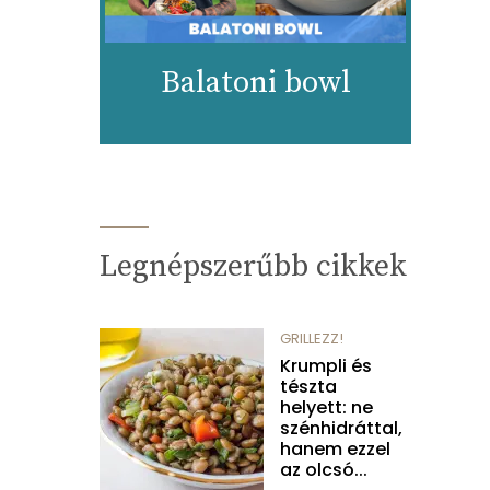
Balatoni bowl
Legnépszerűbb cikkek
GRILLEZZ!
Krumpli és
tészta
helyett: ne
szénhidráttal,
hanem ezzel
az olcsó...