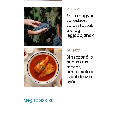
OTTHON
Ezt a magyar
vörösbort
választották
a világ
legjobbjának
GRILLEZZ!
31 szezonális
augusztusi
recept,
amitől sokkal
szebb lesz a
nyár...
Még több cikk