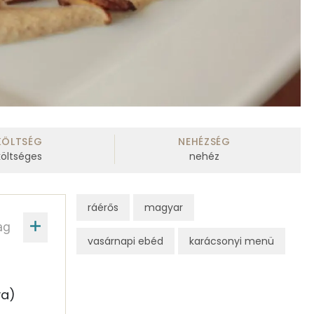
KÖLTSÉG
NEHÉZSÉG
költséges
nehéz
ráérős
magyar
ag
vasárnapi ebéd
karácsonyi menü
ya)