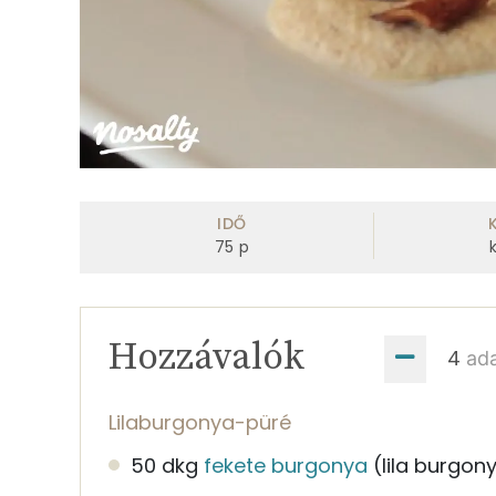
IDŐ
75
p
Hozzávalók
ad
Lilaburgonya-püré
50 dkg
fekete burgonya
(lila burgon