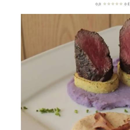
0,0
0
É