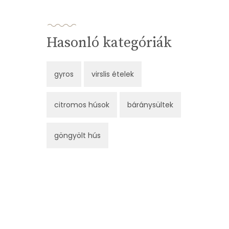
Hasonló kategóriák
gyros
virslis ételek
citromos húsok
báránysültek
göngyölt hús