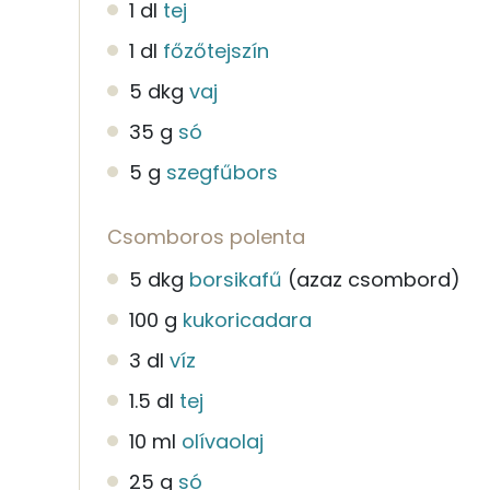
1 dl
tej
1 dl
főzőtejszín
5 dkg
vaj
35 g
só
5 g
szegfűbors
Csomboros polenta
5 dkg
borsikafű
(azaz csombord)
100 g
kukoricadara
3 dl
víz
1.5 dl
tej
10 ml
olívaolaj
25 g
só