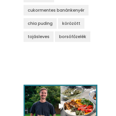
cukormentes banánkenyér
chia puding
körözött
tojásleves
borsófőzelék