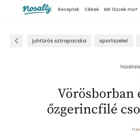
Receptek
Cikkek
Mit főzzek ma?
Nosalty
juhtúrós sztrapacska
sportszelet
húsétel
Vörösborban é
őzgerincfilé cs
Fri