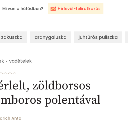
Mi van a hűtődben?
Hírlevél-feliratkozás
zakuszka
aranygaluska
juhtúrós puliszka
ek
vadételek
rlelt, zöldborsos
omboros polentával
edrich Antal