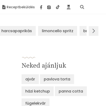
Receptbeküldés
harcsapaprikás
limoncello spritz
brassói sz
Neked ajánljuk
ajvár
pavlova torta
házi ketchup
panna cotta
fügelekvár