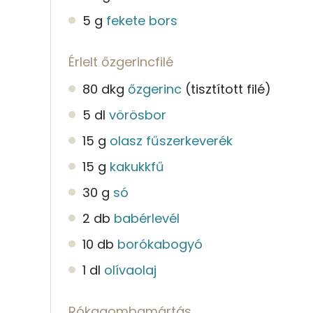
5 g
fekete bors
Érlelt őzgerincfilé
80 dkg
őzgerinc
(tisztított filé)
5 dl
vörösbor
15 g
olasz fűszerkeverék
15 g
kakukkfű
30 g
só
2 db
babérlevél
10 db
borókabogyó
1 dl
olívaolaj
Rókagombamártás