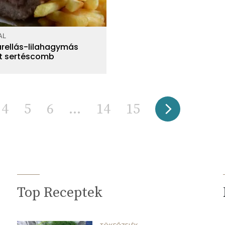
AL
rellás-lilahagymás
tt sertéscomb
4
5
6
...
14
15
Top Receptek