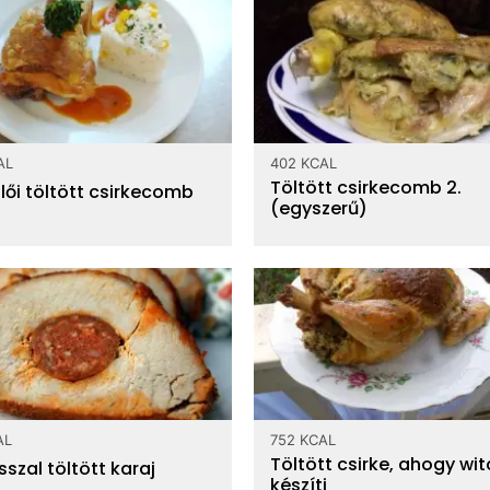
AL
402 KCAL
Töltött csirkecomb 2.
lői töltött csirkecomb
(egyszerű)
AL
752 KCAL
Töltött csirke, ahogy wi
szal töltött karaj
készíti