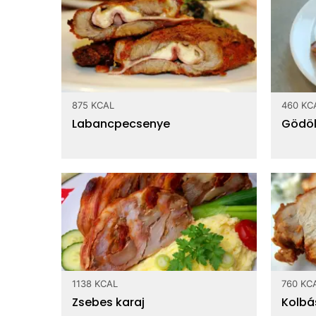
875 KCAL
460 KC
Labancpecsenye
Gödöl
1138 KCAL
760 KC
Zsebes karaj
Kolbás