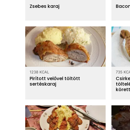
Zsebes karaj
Bacon
1238 KCAL
735 KC
Pirított velővel töltött
Csir
sertéskaraj
töltel
körett