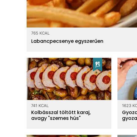
765 KCAL
Labancpecsenye egyszerűen
741 KCAL
1623 K
Kolbásszal töltött karaj,
Gyoza
avagy "szemes hús"
gyoza