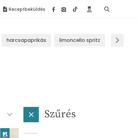
Receptbeküldés
harcsapaprikás
limoncello spritz
brassói s
Szűrés