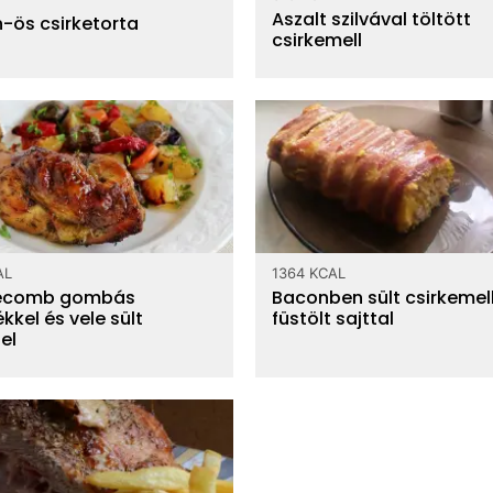
Aszalt szilvával töltött
-ös csirketorta
csirkemell
AL
1364 KCAL
kecomb gombás
Baconben sült csirkemel
ékkel és vele sült
füstölt sajttal
el