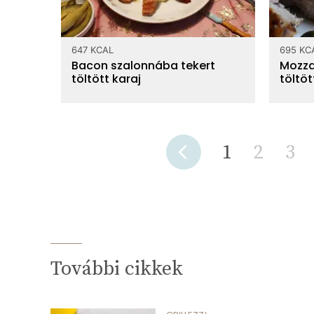
647 KCAL
695 KC
Bacon szalonnába tekert
Mozza
töltött karaj
töltö
1
2
3
További cikkek