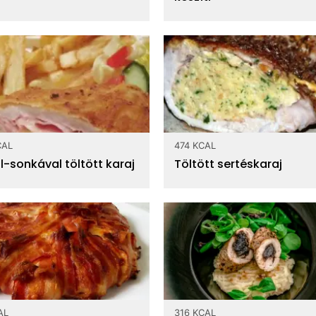
CAL
474 KCAL
l-sonkával töltött karaj
Töltött sertéskaraj
AL
316 KCAL