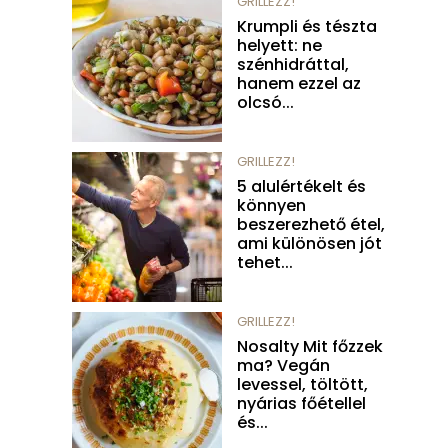
GRILLEZZ!
Krumpli és tészta
helyett: ne
szénhidráttal,
hanem ezzel az
olcsó...
GRILLEZZ!
5 alulértékelt és
könnyen
beszerezhető étel,
ami különösen jót
tehet...
GRILLEZZ!
Nosalty Mit főzzek
ma? Vegán
levessel, töltött,
nyárias főétellel
és...