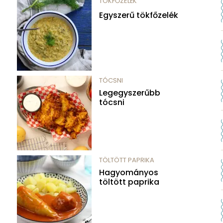
TÖKFŐZELÉK
Egyszerű tökfőzelék
TÓCSNI
Legegyszerűbb
tócsni
TÖLTÖTT PAPRIKA
Hagyományos
töltött paprika