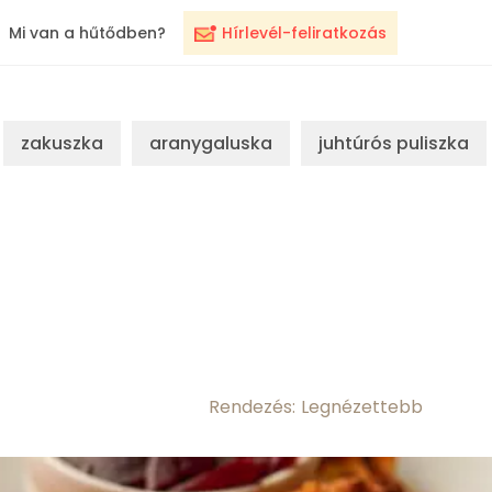
Mi van a hűtődben?
Hírlevél-feliratkozás
zakuszka
aranygaluska
juhtúrós puliszka
Rendezés: