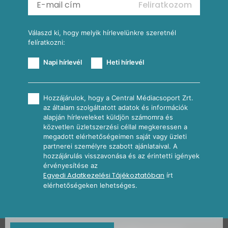
Feliratkozom
További receptkategóriák
Válaszd ki, hogy melyik hírlevelünkre szeretnél
felíratkozni:
Napi hírlevél
Heti hírlevél
Hozzájárulok, hogy a Central Médiacsoport Zrt.
az általam szolgáltatott adatok és információk
alapján hírleveleket küldjön számomra és
közvetlen üzletszerzési céllal megkeressen a
megadott elérhetőségeimen saját vagy üzleti
partnerei személyre szabott ajánlataival. A
hozzájárulás visszavonása és az érintetti igények
érvényesítése az
Egyedi Adatkezelési Tájékoztatóban
írt
elérhetőségeken lehetséges.