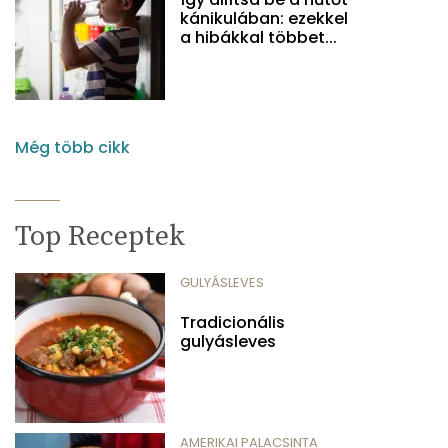
kánikulában: ezekkel
a hibákkal többet...
Még több cikk
Top Receptek
GULYÁSLEVES
Tradicionális
gulyásleves
AMERIKAI PALACSINTA