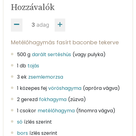
Hozzávalók
adag
Metélőhagymás fasírt baconbe tekerve
500 g
darált sertéshús
(vagy pulyka)
1 db
tojás
3 ek
zsemlemorzsa
1 közepes fej
vöröshagyma
(apróra vágva)
2 gerezd
fokhagyma
(zúzva)
1 csokor
metélőhagyma
(finomra vágva)
só
ízlés szerint
bors
ízlés szerint