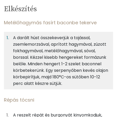
Egy
3
100
Elkészítés
adagban
adagban
grammban
TÁPANYAGTARTALOM
Metélőhagymás fasírt baconbe tekerve
9%
9%
9%
Egy
3
100
Fehérje
Szénhidrát
Zsír
adagban
adagban
grammban
A darált húst összekeverjük a tojással,
zsemlemorzsával, aprított hagymával, zúzott
Metélőhagymás fasírt baconbe
9%
9%
9%
73%
fokhagymával, metélőhagymával, sóval,
tekerve
Fehérje
Szénhidrát
Zsír
Víz
borssal. Kézzel kisebb hengereket formázunk
TOP ásványi anyagok
167g
darált sertéshús
303 kcal
belőle. Minden hengert 1-2 szelet baconnel
körbetekerünk. Egy serpenyőben kevés olajon
Nátrium
18g
tojás
23 kcal
körbepirítjuk, majd 180°C-os sütőben 10-12
Foszfor
perc alatt készre sütjük.
10g
zsemlemorzsa
40 kcal
Kálcium
30g
vöröshagyma
11 kcal
Répás tócsni
Magnézium
2g
fokhagyma
3 kcal
A reszelt répát és burgonyát kinyomkodjuk,