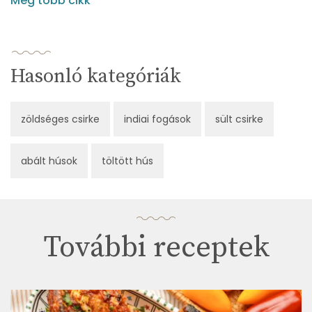
Még több cikk
Hasonló kategóriák
zöldséges csirke
indiai fogások
sült csirke
abált húsok
töltött hús
További receptek