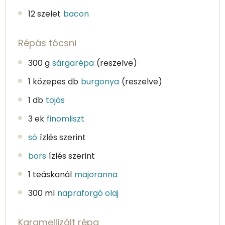
12 szelet
bacon
Répás tócsni
300 g
sárgarépa
(reszelve)
1 közepes db
burgonya
(reszelve)
1 db
tojás
3 ek
finomliszt
só
ízlés szerint
bors
ízlés szerint
1 teáskanál
majoranna
300 ml
napraforgó olaj
Karamellizált répa