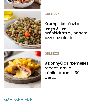
GRILLEZZ!
Krumpli és tészta
helyett: ne
szénhidráttal, hanem
ezzel az olcsó...
GRILLEZZ!
9 könnyű csirkemelles
recept, ami a
kánikulában is 30
perc...
Még több cikk