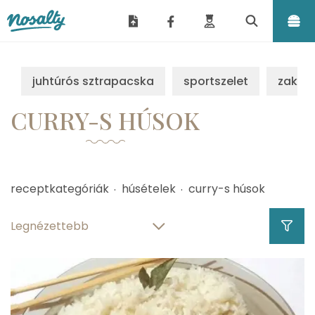
Nosalty
juhtúrós sztrapacska
sportszelet
zakus
CURRY-S HÚSOK
receptkategóriák
húsételek
curry-s húsok