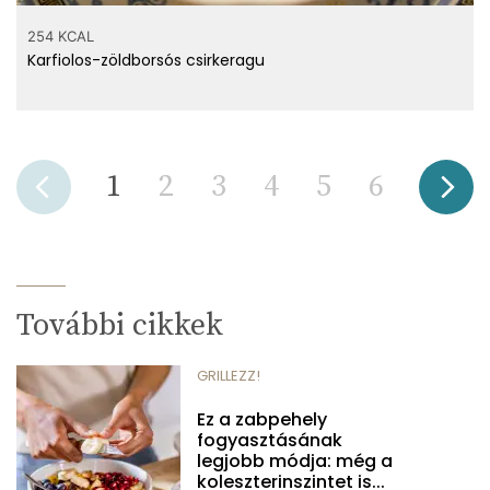
254 KCAL
Karfiolos-zöldborsós csirkeragu
1
2
3
4
5
6
További cikkek
GRILLEZZ!
Ez a zabpehely
fogyasztásának
legjobb módja: még a
koleszterinszintet is...