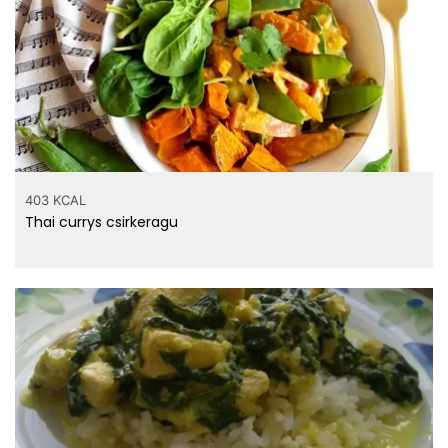
403 KCAL
Thai currys csirkeragu