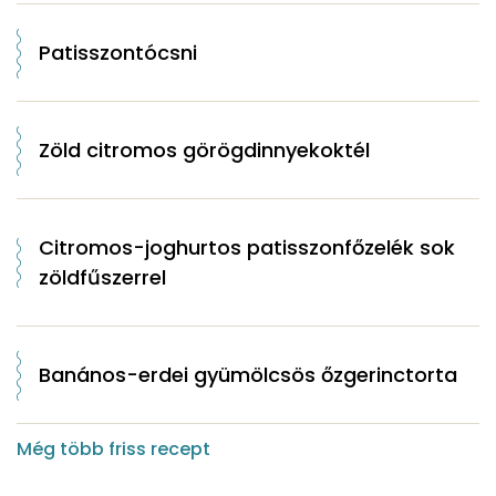
Patisszontócsni
Zöld citromos görögdinnyekoktél
Citromos-joghurtos patisszonfőzelék sok
zöldfűszerrel
Banános-erdei gyümölcsös őzgerinctorta
Még több friss recept