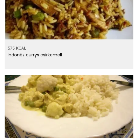
575 KCAL
Indonéz currys csirkemell