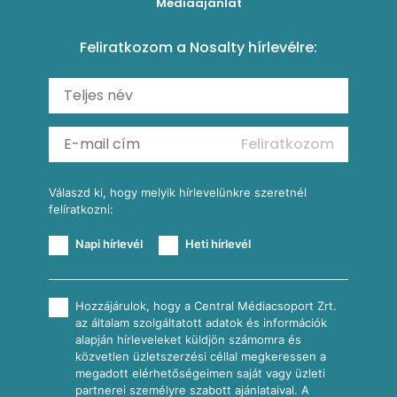
Médiaajánlat
Amerikai palacsinta
Paprikás-juhtúrós hajtovány
Csirkés-kukoricás pite
Tésztareceptek
Feliratkozom a Nosalty hírlevélre:
Carbonara
Shakshuka
Mexikói húsleves kukorica salsával
Saláták
Ratatouille
Almás-kéksajtos kukoricasaláta
Köretek
Mexikói kukoricasaláta
Reggeli receptek
Feliratkozom
További receptkategóriák
Válaszd ki, hogy melyik hírlevelünkre szeretnél
felíratkozni:
Napi hírlevél
Heti hírlevél
Hozzájárulok, hogy a Central Médiacsoport Zrt.
az általam szolgáltatott adatok és információk
alapján hírleveleket küldjön számomra és
közvetlen üzletszerzési céllal megkeressen a
megadott elérhetőségeimen saját vagy üzleti
partnerei személyre szabott ajánlataival. A