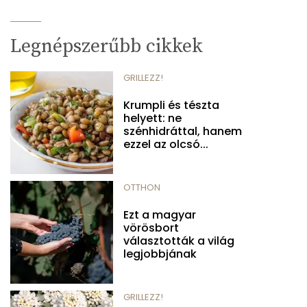
Legnépszerűbb cikkek
GRILLEZZ!
Krumpli és tészta
helyett: ne
szénhidráttal, hanem
ezzel az olcsó...
OTTHON
Ezt a magyar
vörösbort
választották a világ
legjobbjának
GRILLEZZ!