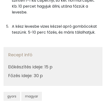
szintén 1-1 kis csipetnyi, só két normál csipet.
15g
finomliszt
55 kcal
Kb. 10 percet hagyjuk állni, utána főzzük a
levesbe.
Fehérje
0g
majoranna
1 kcal
Összesen
5.2 g
0g
oregánó
0 kcal
A kész levesbe vizes kézzel apró gombócokat
teszünk. 5-10 perc főzés, és máris tálalhatjuk.
0g
szerecsendió
0 kcal
Zsír
0g
kurkuma
0 kcal
Összesen
6.1 g
Recept infó
0g
tárkony
0 kcal
Telített zsírsav
2 g
Előkészítés ideje
:
15 p
0g
fehér bors
0 kcal
Egyszeresen telítetlen zsírsav:
3 g
Főzés ideje
:
30 p
0g
só
0 kcal
Többszörösen telítetlen zsírsav
1 g
1g
fokhagyma
1 kcal
Koleszterin
49 mg
gyors
magyar