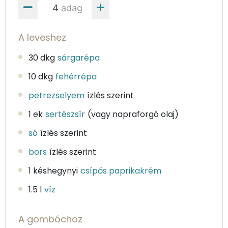
adag
A leveshez
30 dkg
sárgarépa
10 dkg
fehérrépa
petrezselyem
ízlés szerint
1 ek
sertészsír
(vagy napraforgó olaj)
só
ízlés szerint
bors
ízlés szerint
1 késhegynyi
csípős paprikakrém
1.5 l
víz
A gombóchoz