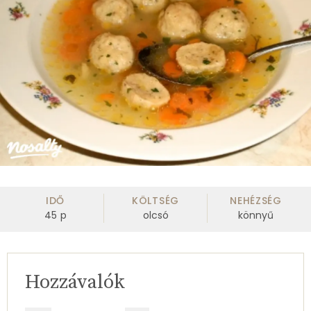
IDŐ
KÖLTSÉG
NEHÉZSÉG
45
p
olcsó
könnyű
Hozzávalók