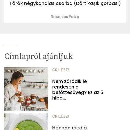
Török négykanalas csorba (Dört kaşık çorbası)
Rosanics Petra
Címlapról ajánljuk
GRILLEZZ!
Nem záródik le
rendesen a
befőttesüveg? Ez az 5
hiba...
GRILLEZZ!
Honnan ered a