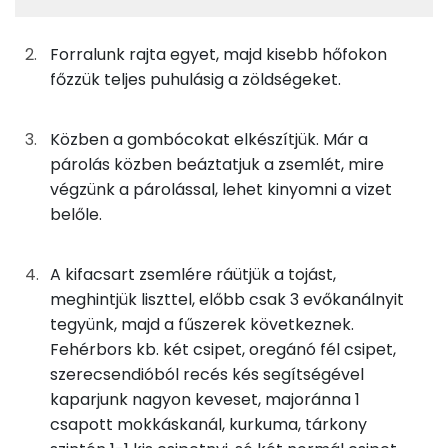
0g
petrezselyem
0 kcal
Foszfor
Forralunk rajta egyet, majd kisebb hőfokon
főzzük teljes puhulásig a zöldségeket.
4g
sertészsír
34 kcal
Kálcium
0g
só
0 kcal
Magnézium
Közben a gombócokat elkészítjük. Már a
párolás közben beáztatjuk a zsemlét, mire
0g
bors
0 kcal
Szelén
végzünk a párolással, lehet kinyomni a vizet
belőle.
0g
csípős paprikakrém
0 kcal
TOP vitaminok
Kolin:
375g
víz
0 kcal
A kifacsart zsemlére ráütjük a tojást,
meghintjük liszttel, előbb csak 3 evőkanálnyit
C vitamin:
tegyünk, majd a fűszerek következnek.
A gombóchoz
Fehérbors kb. két csipet, oregánó fél csipet,
β-karotin
14g
zsemle
37 kcal
szerecsendióból recés kés segítségével
α-karotin
kaparjunk nagyon keveset, majoránna 1
14g
tojás
17 kcal
csapott mokkáskanál, kurkuma, tárkony
Niacin - B3 vitamin: