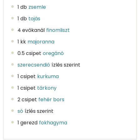
1 db
zsemle
1 db
tojás
4 evőkanál
finomliszt
1 kk
majoranna
0.5 csipet
oregánó
szerecsendió
ízlés szerint
1 csipet
kurkuma
1 csipet
tárkony
2 csipet
fehér bors
só
ízlés szerint
1 gerezd
fokhagyma