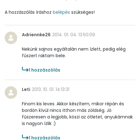
A vitamin (RAE):
578 micro
A hozzászólás íráshoz
belépés
szükséges!
B6 vitamin:
0 mg
Adriennke26
2014. 01. 04. 13:50:09
B12 Vitamin:
0 micro
Nekünk sajnos egyáltalán nem ízlett, pedig elég
E vitamin:
1 mg
fűszert raktam bele.
C vitamin:
8 mg
1
hozzászólás
D vitamin:
14 micro
Leti
2013. 10. 01. 14:13:31
K vitamin:
16 micro
Finom kis leves. Akkor készítem, mikor répán és
Tiamin - B1 vitamin:
0 mg
bordón kívül nincs itthon más zöldség. Jó
fűszeresen a legjobb, köszi az ötletet, anyukámnak
Riboflavin - B2 vitamin:
0 mg
is nagyon ízlik :)
Niacin - B3 vitamin:
2 mg
1
hozzászólás