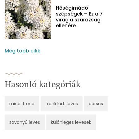
Hőségimádó
szépségek – Ez a 7
virág a szárazság
ellenére...
Még több cikk
Hasonló kategóriák
minestrone
frankfurti leves
borscs
savanyú leves
különleges levesek