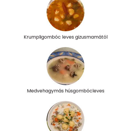
Krumpligombóc leves gizusmamától
Medvehagymás húsgombócleves