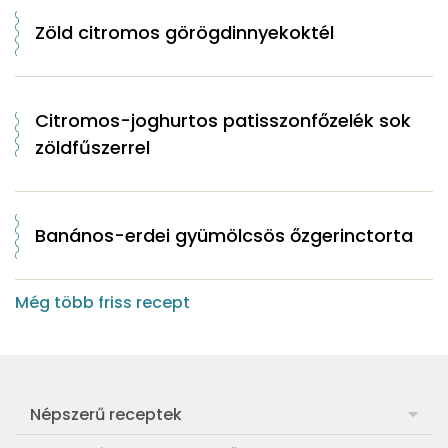
Zöld citromos görögdinnyekoktél
Citromos-joghurtos patisszonfőzelék sok
zöldfűszerrel
Banános-erdei gyümölcsös őzgerinctorta
Még több friss recept
Népszerű receptek