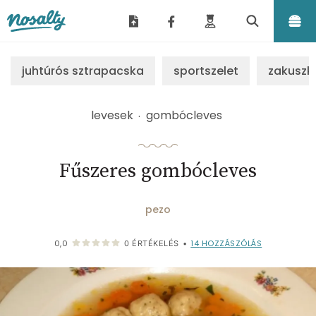
Nosalty
juhtúrós sztrapacska
sportszelet
zakuszk
levesek
gombócleves
Fűszeres gombócleves
pezo
14
HOZZÁSZÓLÁS
0,0
0
ÉRTÉKELÉS
•