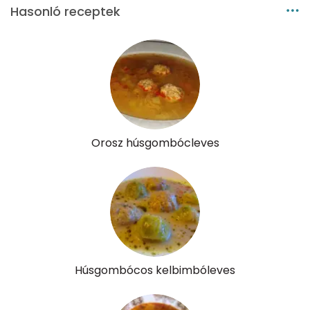
Hasonló receptek
Orosz húsgombócleves
Húsgombócos kelbimbóleves