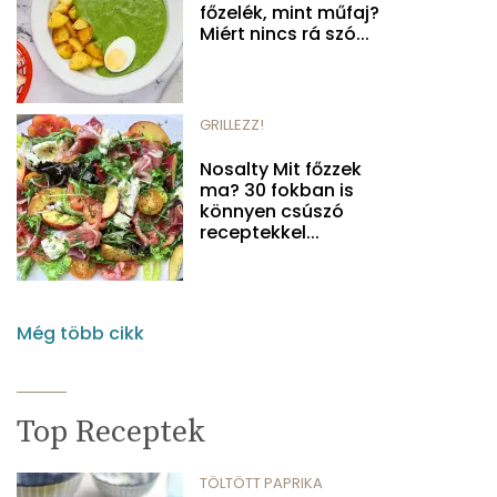
főzelék, mint műfaj?
Miért nincs rá szó...
GRILLEZZ!
Nosalty Mit főzzek
ma? 30 fokban is
könnyen csúszó
receptekkel...
Még több cikk
Top Receptek
TÖLTÖTT PAPRIKA