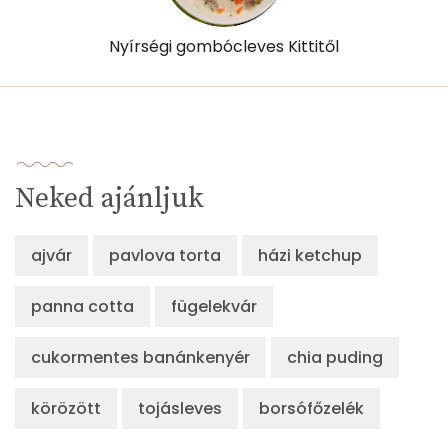
Nyírségi gombócleves Kittitől
Neked ajánljuk
ajvár
pavlova torta
házi ketchup
panna cotta
fügelekvár
cukormentes banánkenyér
chia puding
körözött
tojásleves
borsófőzelék