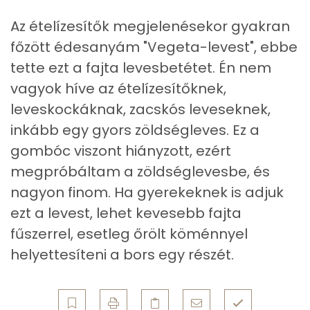
Összesen
188 kcal
Ásványi anyagok
Az ételízesítők megjelenésekor gyakran
Összesen
371.2 g
főzött édesanyám "Vegeta-levest", ebbe
Cink
1 mg
tette ezt a fajta levesbetétet. Én nem
vagyok híve az ételízesítőknek,
Szelén
14 mg
leveskockáknak, zacskós leveseknek,
inkább egy gyors zöldségleves. Ez a
Kálcium
80 mg
gombóc viszont hiányzott, ezért
Vas
1 mg
megpróbáltam a zöldséglevesbe, és
nagyon finom. Ha gyerekeknek is adjuk
Magnézium
29 mg
ezt a levest, lehet kevesebb fajta
Foszfor
94 mg
fűszerrel, esetleg őrölt köménnyel
helyettesíteni a bors egy részét.
Nátrium
152 mg
Réz
0 mg