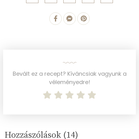
Mangán
0 mg
Szénhidrát
Összesen
28.3 g
Cukor
5 mg
Élelmi rost
4 mg
Bevált ez a recept? Kíváncsiak vagyunk a
véleményedre!
Víz
Összesen
466.9 g
Vitaminok
Összesen
0
Hozzászólások (
14
)