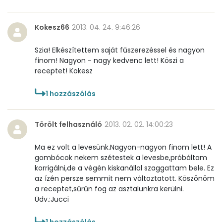
Pantoténsav - B5 vitamin:
0 mg
Kokesz66
2013. 04. 24. 9:46:26
Folsav - B9-vitamin:
45 micro
Szia! Elkészítettem saját fűszerezéssel és nagyon
finom! Nagyon - nagy kedvenc lett! Köszi a
Kolin:
48 mg
receptet! Kokesz
Retinol - A vitamin:
19 micro
1
hozzászólás
α-karotin
2321 micro
Törölt felhasználó
2013. 02. 02. 14:00:23
β-karotin
5542 micro
Ma ez volt a levesünk.Nagyon-nagyon finom lett! A
β-crypt
1 micro
gombócok nekem szétestek a levesbe,próbáltam
korrigálni,de a végén kiskanállal szaggattam bele. Ez
Likopin
1 micro
az ízén persze semmit nem változtatott. Köszönöm
a receptet,sűrűn fog az asztalunkra kerülni.
Üdv.:Jucci
Lut-zea
248 micro
1
hozzászólás