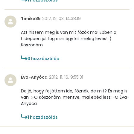
Összesen
188 kcal
Timike85
2012. 12. 03. 14:38:19
Azt hiszem meg is van mit főzök ma! Ebben a
hidegben jól fog esni egy kis meleg leves! :)
Köszönöm
3
hozzászólás
Éva-Anyóca
2012. 11. 16. 9:55:31
De jó, hogy feljöttem ide, főznék, de mit? És meg is
van. :-O Köszönöm, mentve, mai ebéd lesz.:-O Éva-
Anyóca
1
hozzászólás