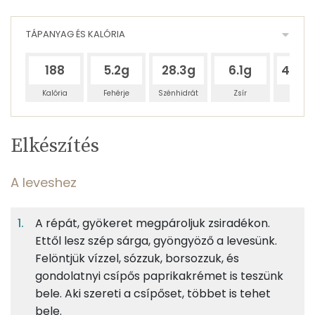
TÁPANYAG ÉS KALÓRIA
188
5.2g
28.3g
6.1g
466.
Kalória
Fehérje
Szénhidrát
Zsír
Víz
Egy
4
100
Elkészítés
adagban
adagban
grammban
TÁPANYAGTARTALOM
A leveshez
1%
6%
1%
Egy
4
100
Fehérje
Szénhidrát
Zsír
adagban
adagban
grammban
A répát, gyökeret megpároljuk zsiradékon.
Ettől lesz szép sárga, gyöngyöző a levesünk.
A leveshez
1%
6%
1%
92%
Felöntjük vízzel, sózzuk, borsozzuk, és
Fehérje
Szénhidrát
Zsír
Víz
75g
sárgarépa
27 kcal
gondolatnyi csípős paprikakrémet is teszünk
TOP ásványi anyagok
bele. Aki szereti a csípőset, többet is tehet
25g
fehérrépa
16 kcal
bele.
Nátrium