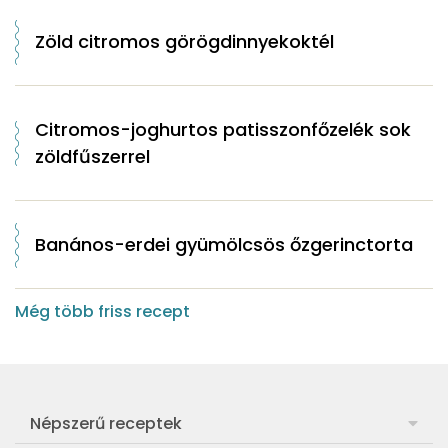
Zöld citromos görögdinnyekoktél
Citromos-joghurtos patisszonfőzelék sok
zöldfűszerrel
Banános-erdei gyümölcsös őzgerinctorta
Még több friss recept
Népszerű receptek