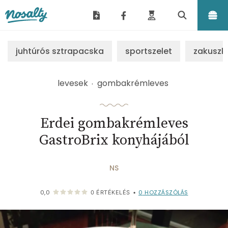
Nosalty
juhtúrós sztrapacska
sportszelet
zakuszk
levesek
gombakrémleves
Erdei gombakrémleves
GastroBrix konyhájából
NS
0
HOZZÁSZÓLÁS
0,0
0
ÉRTÉKELÉS
•