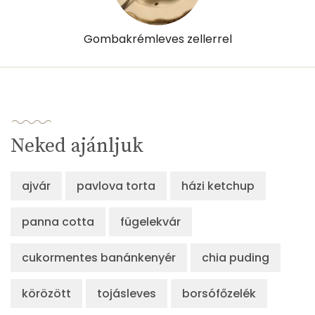
Összesen
247 kcal
Gombakrémleves zellerrel
Neked ajánljuk
ajvár
pavlova torta
házi ketchup
panna cotta
fügelekvár
cukormentes banánkenyér
chia puding
körözött
tojásleves
borsófőzelék