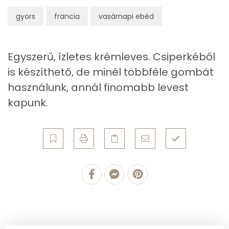
Ásványi anyagok
gyors
francia
vasárnapi ebéd
Összesen
1272.3 g
Cink
1 mg
Egyszerű, ízletes krémleves. Csiperkéből
is készíthető, de minél többféle gombát
Szelén
20 mg
használunk, annál finomabb levest
kapunk.
Kálcium
53 mg
Vas
2 mg
Magnézium
37 mg
Foszfor
204 mg
Nátrium
955 mg
Réz
0 mg