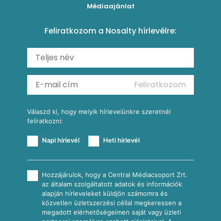
Kukoricás tortilla
Torták
Médiaajánlat
Amerikai palacsinta
Paprikás-juhtúrós hajtovány
Csirkés-kukoricás pite
Tésztareceptek
Feliratkozom a Nosalty hírlevélre:
Carbonara
Shakshuka
Mexikói húsleves kukorica salsával
Saláták
Ratatouille
Almás-kéksajtos kukoricasaláta
Köretek
Mexikói kukoricasaláta
Reggeli receptek
Feliratkozom
További receptkategóriák
Válaszd ki, hogy melyik hírlevelünkre szeretnél
felíratkozni:
Napi hírlevél
Heti hírlevél
Hozzájárulok, hogy a Central Médiacsoport Zrt.
az általam szolgáltatott adatok és információk
alapján hírleveleket küldjön számomra és
közvetlen üzletszerzési céllal megkeressen a
megadott elérhetőségeimen saját vagy üzleti