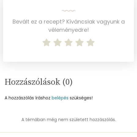
Mangán
0 mg
Bevált ez a recept? Kíváncsiak vagyunk a
Szénhidrát
véleményedre!
Összesen
19.7 g
Cukor
5 mg
Élelmi rost
3 mg
Hozzászólások (
0
)
Víz
A hozzászólás íráshoz
belépés
szükséges!
Összesen
435.9 g
A témában még nem született hozzászólás.
Vitaminok
Összesen
0