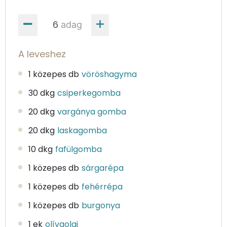
adag
A leveshez
1 közepes db
vöröshagyma
30 dkg
csiperkegomba
20 dkg
vargánya gomba
20 dkg
laskagomba
10 dkg
fafülgomba
1 közepes db
sárgarépa
1 közepes db
fehérrépa
1 közepes db
burgonya
1 ek
olívaolaj