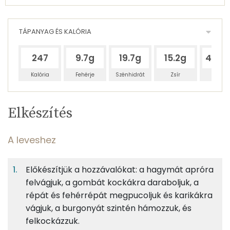
TÁPANYAG ÉS KALÓRIA
247
9.7g
19.7g
15.2g
435.
Kalória
Fehérje
Szénhidrát
Zsír
Víz
Egy
6
100
Elkészítés
adagban
adagban
grammban
TÁPANYAGTARTALOM
A leveshez
2%
4%
3%
Egy
6
100
Fehérje
Szénhidrát
Zsír
adagban
adagban
grammban
Előkészítjük a hozzávalókat: a hagymát apróra
felvágjuk, a gombát kockákra daraboljuk, a
A leveshez
2%
4%
3%
91%
répát és fehérrépát megpucoljuk és karikákra
Fehérje
Szénhidrát
Zsír
Víz
15g
vöröshagyma
5 kcal
vágjuk, a burgonyát szintén hámozzuk, és
TOP ásványi anyagok
felkockázzuk.