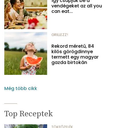
Így csapják be a
vendégeket az all you
can eat...
GRILLEZZ!
Rekord méretű, 84
kilós görögdinnye
termett egy magyar
gazda birtokán
Még több cikk
Top Receptek
TÖKFŐZELÉK