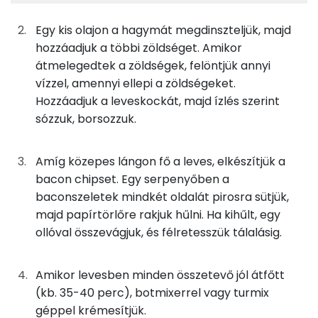
50g
csiperkegomba
11 kcal
Nátrium
Egy kis olajon a hagymát megdinszteljük, majd
33g
vargánya gomba
7 kcal
Foszfor
hozzáadjuk a többi zöldséget. Amikor
átmelegedtek a zöldségek, felöntjük annyi
33g
laskagomba
10 kcal
Kálcium
vízzel, amennyi ellepi a zöldségeket.
17g
fafülgomba
4 kcal
Hozzáadjuk a leveskockát, majd ízlés szerint
Magnézium
sózzuk, borsozzuk.
13g
sárgarépa
5 kcal
Szelén
Amíg közepes lángon fő a leves, elkészítjük a
15g
fehérrépa
10 kcal
TOP vitaminok
bacon chipset. Egy serpenyőben a
Kolin:
baconszeletek mindkét oldalát pirosra sütjük,
17g
burgonya
10 kcal
majd papírtörlőre rakjuk hűlni. Ha kihűlt, egy
C vitamin:
1g
olívaolaj
12 kcal
ollóval összevágjuk, és félretesszük tálalásig.
Niacin - B3 vitamin:
250g
víz
0 kcal
Amikor levesben minden összetevő jól átfőtt
β-karotin
(kb. 35-40 perc), botmixerrel vagy turmix
2g
leveskocka
6 kcal
géppel krémesítjük.