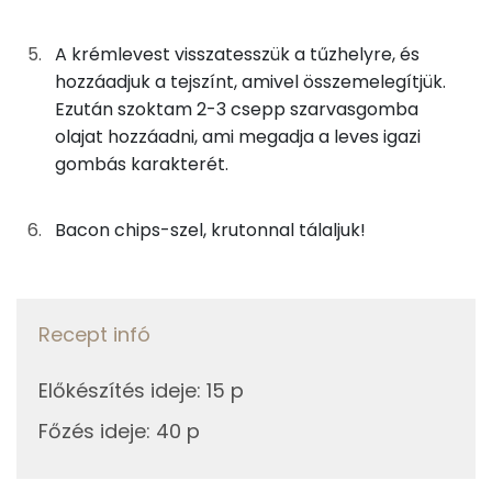
E vitamin:
1g
só
0 kcal
A krémlevest visszatesszük a tűzhelyre, és
0g
bors
0 kcal
Fehérje
hozzáadjuk a tejszínt, amivel összemelegítjük.
Ezután szoktam 2-3 csepp szarvasgomba
0g
szarvasgomba
0 kcal
Összesen
9.7 g
olajat hozzáadni, ami megadja a leves igazi
gombás karakterét.
17g
főzőtejszín
22 kcal
Zsír
Bacon chips-szel, krutonnal tálaljuk!
A tálaláshoz
Összesen
15.2 g
28g
bacon
111 kcal
Telített zsírsav
5 g
Recept infó
8g
kruton
34 kcal
Egyszeresen telítetlen zsírsav:
6 g
Előkészítés ideje
:
15 p
Többszörösen telítetlen zsírsav
2 g
Összesen
247 kcal
Főzés ideje
:
40 p
Koleszterin
25 mg