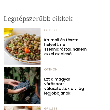
Legnépszerűbb cikkek
GRILLEZZ!
Krumpli és tészta
helyett: ne
szénhidráttal, hanem
ezzel az olcsó...
OTTHON
Ezt a magyar
vörösbort
választották a világ
legjobbjának
GRILLEZZ!