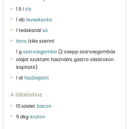
1.5 l
víz
1 db
leveskocka
1 teáskanál
só
bors
ízlés szerint
1 g
szarvasgomba
(2 csepp szarvasgombás
olajat szoktam használni, gastro vásárokon
kapható)
1 dl
főzőtejszín
A tálaláshoz
10 szelet
bacon
5 dkg
kruton