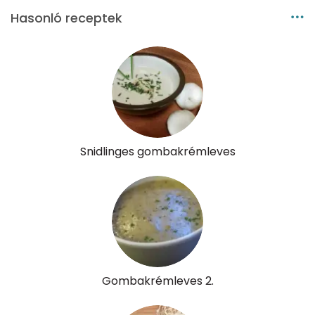
Hasonló receptek
A vitamin (RAE):
119 micro
B6 vitamin:
0 mg
B12 Vitamin:
0 micro
E vitamin:
1 mg
Snidlinges gombakrémleves
C vitamin:
8 mg
D vitamin:
19 micro
K vitamin:
6 micro
Tiamin - B1 vitamin:
0 mg
Gombakrémleves 2.
Riboflavin - B2 vitamin:
1 mg