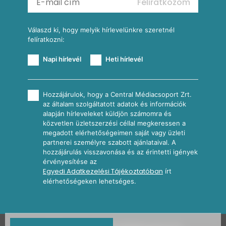
Feliratkozom
További receptkategóriák
Válaszd ki, hogy melyik hírlevelünkre szeretnél
felíratkozni:
Napi hírlevél
Heti hírlevél
Hozzájárulok, hogy a Central Médiacsoport Zrt.
az általam szolgáltatott adatok és információk
alapján hírleveleket küldjön számomra és
közvetlen üzletszerzési céllal megkeressen a
megadott elérhetőségeimen saját vagy üzleti
partnerei személyre szabott ajánlataival. A
hozzájárulás visszavonása és az érintetti igények
érvényesítése az
Egyedi Adatkezelési Tájékoztatóban
írt
elérhetőségeken lehetséges.