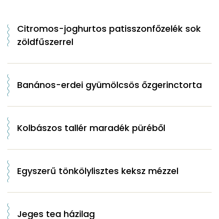
Citromos-joghurtos patisszonfőzelék sok
zöldfűszerrel
Banános-erdei gyümölcsös őzgerinctorta
Kolbászos tallér maradék püréből
Egyszerű tönkölylisztes keksz mézzel
Jeges tea házilag