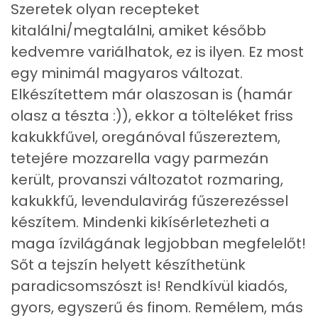
Szeretek olyan recepteket
Összesen
68 g
kitalálni/megtalálni, amiket később
Cukor
10 mg
kedvemre variálhatok, ez is ilyen. Ez most
egy minimál magyaros változat.
Élelmi rost
5 mg
Elkészítettem már olaszosan is (hamár
olasz a tészta :)), ekkor a tölteléket friss
Víz
kakukkfűvel, oregánóval fűszereztem,
Összesen
252.5 g
tetejére mozzarella vagy parmezán
került, provanszi változatot rozmaring,
kakukkfű, levendulavirág fűszerezéssel
Vitaminok
készítem. Mindenki kikísérletezheti a
Összesen
0
maga ízvilágának legjobban megfelelőt!
Sőt a tejszín helyett készíthetünk
A vitamin (RAE):
352 micro
paradicsomszószt is! Rendkívül kiadós,
B6 vitamin:
1 mg
gyors, egyszerű és finom. Remélem, más