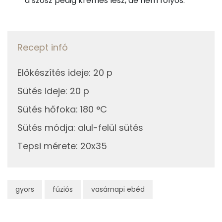
a szósz pedig krémes lesz, de nem folyós.
Szelén
62 mg
Kálcium
147 mg
Recept infó
Vas
3 mg
Előkészítés ideje
:
20 p
Magnézium
82 mg
Sütés ideje
:
20 p
Sütés hőfoka
:
180 °C
Foszfor
420 mg
Sütés módja
:
alul-felül sütés
Nátrium
474 mg
Tepsi mérete
:
20x35
Réz
0 mg
Mangán
1 mg
gyors
fúziós
vasárnapi ebéd
Szénhidrát