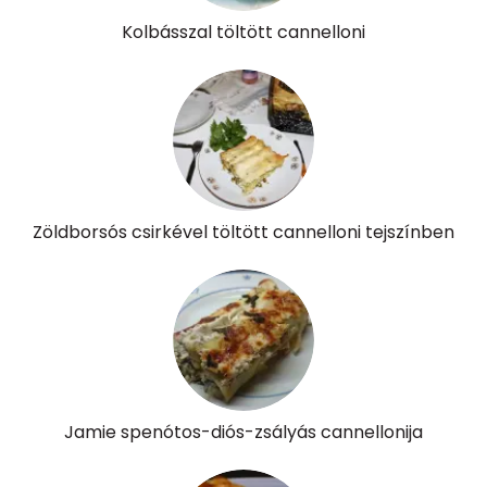
Kolbásszal töltött cannelloni
Zöldborsós csirkével töltött cannelloni tejszínben
Jamie spenótos-diós-zsályás cannellonija