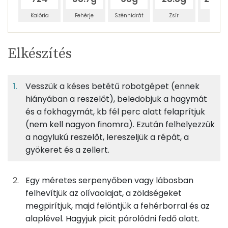
Kalória
Fehérje
Szénhidrát
Zsír
Víz
Egy
4
100
Elkészítés
adagban
adagban
grammban
TÁPANYAGTARTALOM
Vesszük a késes betétű robotgépet (ennek
10%
18%
7%
Egy
4
100
Fehérje
Szénhidrát
Zsír
adagban
adagban
grammban
hiányában a reszelőt), beledobjuk a hagymát
és a fokhagymát, kb fél perc alatt felaprítjuk
(nem kell nagyon finomra). Ezután felhelyezzük
10%
18%
7%
65%
56g
csirkemellfilé
68 kcal
Fehérje
Szénhidrát
Zsír
Víz
a nagylukú reszelőt, lereszeljük a répát, a
gyökeret és a zellert.
TOP ásványi anyagok
40g
sárgarépa
15 kcal
Nátrium
23g
fehérrépa
14 kcal
Egy méretes serpenyőben vagy lábosban
felhevítjük az olívaolajat, a zöldségeket
Foszfor
40g
zeller
14 kcal
megpirítjuk, majd felöntjük a fehérborral és az
alaplével. Hagyjuk picit párolódni fedő alatt.
Kálcium
38g
fehérbor
31 kcal