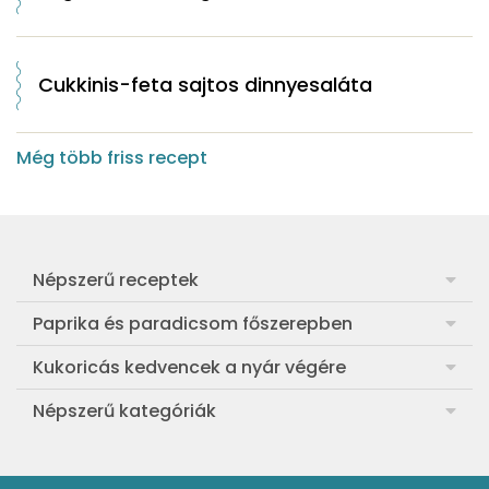
Cukkinis-feta sajtos dinnyesaláta
Még több friss recept
Népszerű receptek
Frankfurti leves
Paprika és paradicsom főszerepben
Egyszerű muffin
Pan con Tomate
Kukoricás kedvencek a nyár végére
Aranygaluska
Paradicsom és paprika eltevése télre
Legfinomabb főtt kukorica
Népszerű kategóriák
Egyszerű paradicsomleves
Mézes-mascarponés sült paradicsom
Ropogós kukoricás fritters
Ebéd receptek
Egyszerű krumplifőzelék
Paradicsomos húsgombóc
Bang bang kukorica
Aprósütemények