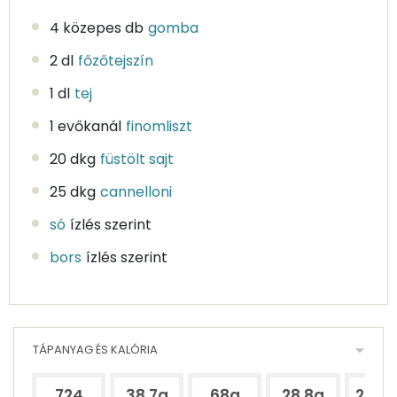
4 közepes db
gomba
2 dl
főzőtejszín
1 dl
tej
1 evőkanál
finomliszt
20 dkg
füstölt sajt
25 dkg
cannelloni
só
ízlés szerint
bors
ízlés szerint
TÁPANYAG ÉS KALÓRIA
724
38.7g
68g
28.8g
252.