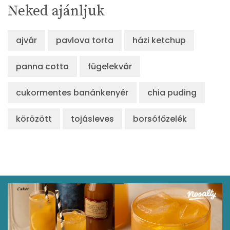
Neked ajánljuk
ajvár
pavlova torta
házi ketchup
panna cotta
fügelekvár
cukormentes banánkenyér
chia puding
körözött
tojásleves
borsófőzelék