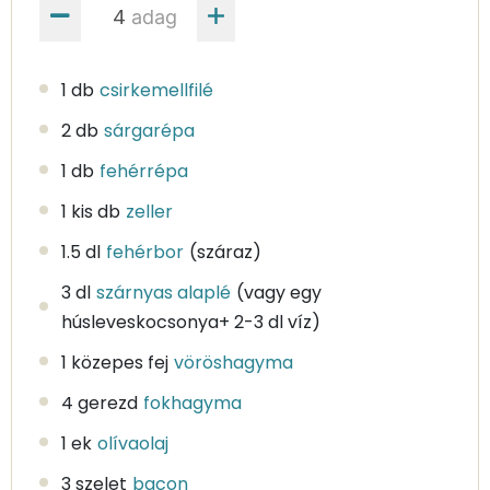
adag
1 db
csirkemellfilé
2 db
sárgarépa
1 db
fehérrépa
1 kis db
zeller
1.5 dl
fehérbor
(száraz)
3 dl
szárnyas alaplé
(vagy egy
húsleveskocsonya+ 2-3 dl víz)
1 közepes fej
vöröshagyma
4 gerezd
fokhagyma
1 ek
olívaolaj
3 szelet
bacon