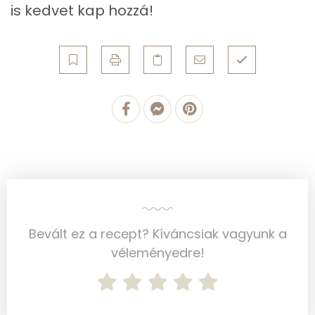
is kedvet kap hozzá!
B12 Vitamin:
0 micro
E vitamin:
2 mg
C vitamin:
12 mg
D vitamin:
6 micro
K vitamin:
25 micro
Tiamin - B1 vitamin:
1 mg
Riboflavin - B2 vitamin:
1 mg
Bevált ez a recept? Kíváncsiak vagyunk a
Niacin - B3 vitamin:
12 mg
véleményedre!
Pantoténsav - B5 vitamin:
0 mg
Folsav - B9-vitamin:
188 micro