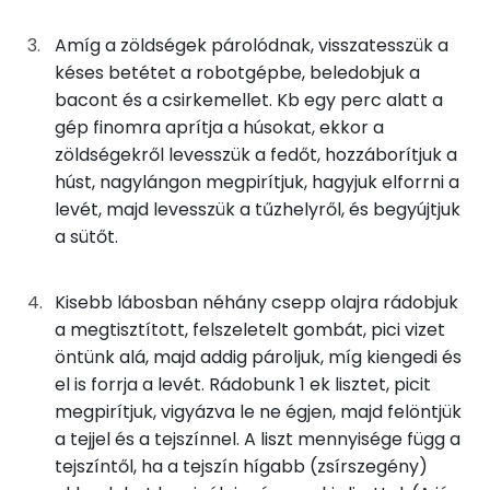
Magnézium
75g
szárnyas alaplé
5 kcal
Amíg a zöldségek párolódnak, visszatesszük a
késes betétet a robotgépbe, beledobjuk a
Szelén
23g
vöröshagyma
8 kcal
bacont és a csirkemellet. Kb egy perc alatt a
gép finomra aprítja a húsokat, ekkor a
TOP vitaminok
3g
fokhagyma
4 kcal
zöldségekről levesszük a fedőt, hozzáborítjuk a
Kolin:
húst, nagylángon megpirítjuk, hagyjuk elforrni a
2g
olívaolaj
18 kcal
levét, majd levesszük a tűzhelyről, és begyújtjuk
Niacin - B3 vitamin:
a sütőt.
13g
bacon
50 kcal
C vitamin:
32g
gomba
7 kcal
Kisebb lábosban néhány csepp olajra rádobjuk
β-karotin
a megtisztított, felszeletelt gombát, pici vizet
50g
főzőtejszín
66 kcal
öntünk alá, majd addig pároljuk, míg kiengedi és
E vitamin:
el is forrja a levét. Rádobunk 1 ek lisztet, picit
25g
tej
14 kcal
megpirítjuk, vigyázva le ne égjen, majd felöntjük
Fehérje
a tejjel és a tejszínnel. A liszt mennyisége függ a
4g
finomliszt
14 kcal
tejszíntől, ha a tejszín hígabb (zsírszegény)
Összesen
38.7 g