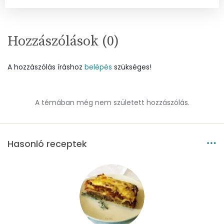
Kolin:
87 mg
Retinol - A vitamin:
54 micro
Hozzászólások (
0
)
α-karotin
1238 micro
A hozzászólás íráshoz
belépés
szükséges!
β-karotin
2961 micro
A témában még nem született hozzászólás.
β-crypt
0 micro
Likopin
0 micro
Hasonló receptek
Lut-zea
105 micro
Összesen
724 kcal