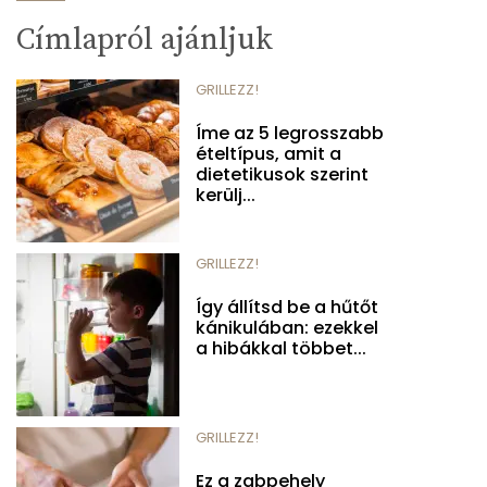
Címlapról ajánljuk
GRILLEZZ!
Íme az 5 legrosszabb
ételtípus, amit a
dietetikusok szerint
kerülj...
GRILLEZZ!
Így állítsd be a hűtőt
kánikulában: ezekkel
a hibákkal többet...
GRILLEZZ!
Ez a zabpehely