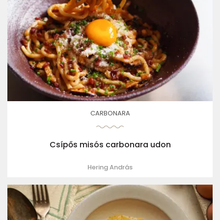
CARBONARA
Csípős misós carbonara udon
Hering András