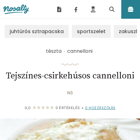
Nosalty
juhtúrós sztrapacska
sportszelet
zakuszk
tészta
cannelloni
Tejszínes-csirkehúsos cannelloni
NS
0
HOZZÁSZÓLÁS
0,0
0
ÉRTÉKELÉS
•