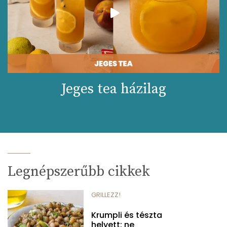
Jeges tea házilag
Legnépszerűbb cikkek
GRILLEZZ!
Krumpli és tészta
helyett: ne