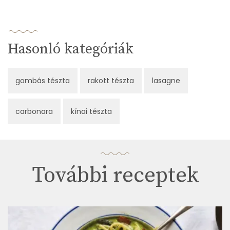
Hasonló kategóriák
gombás tészta
rakott tészta
lasagne
carbonara
kínai tészta
További receptek