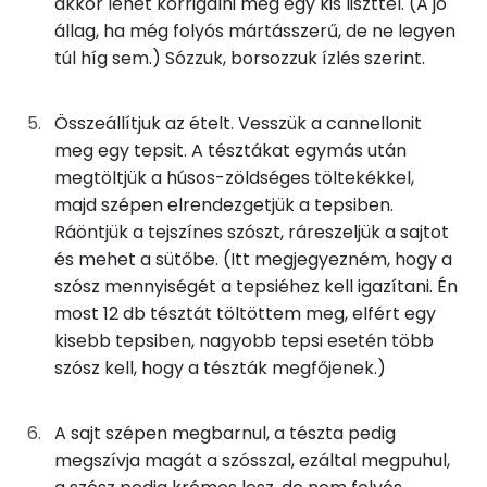
akkor lehet korrigálni még egy kis liszttel. (A jó
50g
füstölt sajt
164 kcal
állag, ha még folyós mártásszerű, de ne legyen
63g
cannelloni
232 kcal
túl híg sem.) Sózzuk, borsozzuk ízlés szerint.
Zsír
0g
só
0 kcal
Összesen
28.8 g
Összeállítjuk az ételt. Vesszük a cannellonit
meg egy tepsit. A tésztákat egymás után
0g
bors
0 kcal
Telített zsírsav
6 g
megtöltjük a húsos-zöldséges töltekékkel,
majd szépen elrendezgetjük a tepsiben.
Egyszeresen telítetlen zsírsav:
6 g
Összesen
724 kcal
Ráöntjük a tejszínes szószt, ráreszeljük a sajtot
és mehet a sütőbe. (Itt megjegyezném, hogy a
Többszörösen telítetlen zsírsav
2 g
szósz mennyiségét a tepsiéhez kell igazítani. Én
Koleszterin
67 mg
most 12 db tésztát töltöttem meg, elfért egy
kisebb tepsiben, nagyobb tepsi esetén több
szósz kell, hogy a tészták megfőjenek.)
Ásványi anyagok
Összesen
1190.8 g
A sajt szépen megbarnul, a tészta pedig
megszívja magát a szósszal, ezáltal megpuhul,
Cink
2 mg