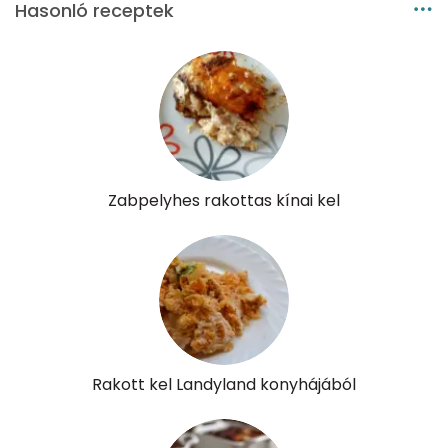
Pantoténsav - B5 vitamin:
0 mg
Hasonló receptek
Folsav - B9-vitamin:
203 micro
Kolin:
125 mg
Retinol - A vitamin:
148 micro
α-karotin
0 micro
Zabpelyhes rakottas kínai kel
β-karotin
1058 micro
β-crypt
1 micro
Likopin
0 micro
Lut-zea
173 micro
Rakott kel Landyland konyhájából
Összesen
712 kcal