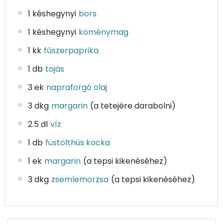
1 késhegynyi
bors
1 késhegynyi
köménymag
1 kk
fűszerpaprika
1 db
tojás
3 ek
napraforgó olaj
3 dkg
margarin
(a tetejére darabolni)
2.5 dl
víz
1 db
füstölthús kocka
1 ek
margarin
(a tepsi kikenéséhez)
3 dkg
zsemlemorzsa
(a tepsi kikenéséhez)