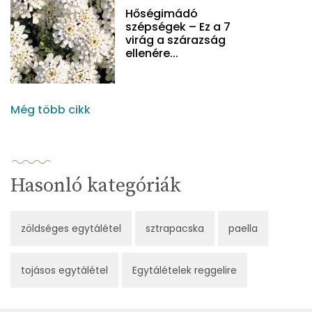
Hőségimádó
szépségek – Ez a 7
virág a szárazság
ellenére...
Még több cikk
Hasonló kategóriák
zöldséges egytálétel
sztrapacska
paella
tojásos egytálétel
Egytálételek reggelire