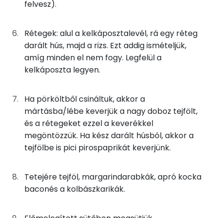
felvesz).
Fehérje
4g
napraforgó olaj
35 kcal
Összesen
29.8 g
Rétegek: alul a kelkáposztalevél, rá egy réteg
5g
margarin
36 kcal
darált hús, majd a rizs. Ezt addig ismételjük,
amíg minden el nem fogy. Legfelül a
42g
víz
0 kcal
Zsír
kelkáposzta legyen.
2g
füstölthús kocka
6 kcal
Összesen
50.5 g
Ha pörköltből csináltuk, akkor a
2g
margarin
12 kcal
Telített zsírsav
18 g
mártásba/lébe keverjük a nagy doboz tejfölt,
és a rétegeket ezzel a keverékkel
5g
zsemlemorzsa
20 kcal
Egyszeresen telítetlen zsírsav:
17 g
megöntözzük. Ha kész darált húsból, akkor a
tejfölbe is pici pirospaprikát keverjünk.
Többszörösen telítetlen zsírsav
6 g
Összesen
712 kcal
Koleszterin
146 mg
Tetejére tejföl, margarindarabkák, apró kocka
baconés a kolbászkarikák.
Ásványi anyagok