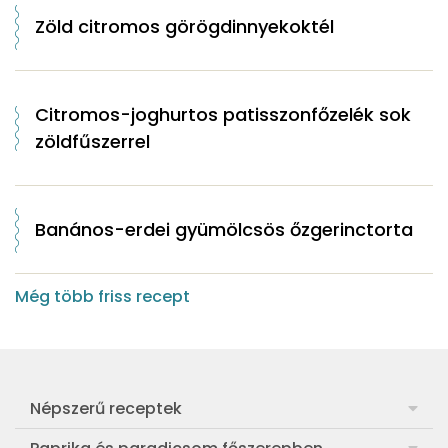
Zöld citromos görögdinnyekoktél
Citromos-joghurtos patisszonfőzelék sok
zöldfűszerrel
Banános-erdei gyümölcsös őzgerinctorta
Még több friss recept
Népszerű receptek
Frankfurti leves