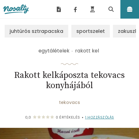
Nosalty
juhtúrós sztrapacska
sportszelet
zakuszk
egytálételek
rakott kel
Rakott kelkáposzta tekovacs
konyhájából
tekovacs
1
HOZZÁSZÓLÁS
0,0
0
ÉRTÉKELÉS
•