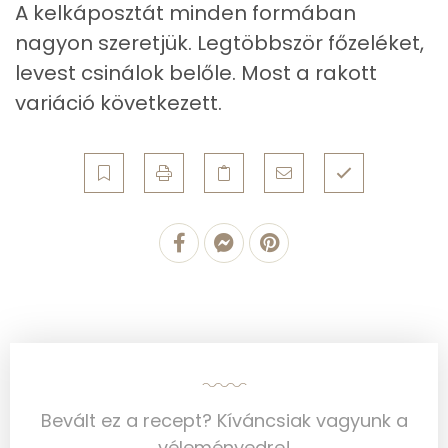
A kelkáposztát minden formában
nagyon szeretjük. Legtöbbször főzeléket,
Szénhidrát
levest csinálok belőle. Most a rakott
Összesen
36.1 g
variáció következett.
Cukor
8 mg
Élelmi rost
6 mg
Víz
Összesen
344.2 g
Vitaminok
Összesen
0
Bevált ez a recept? Kíváncsiak vagyunk a
A vitamin (RAE):
236 micro
véleményedre!