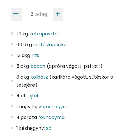
adag
1.3 kg
kelkáposzta
60 dkg
sertéslapocka
12 dkg
rizs
5 dkg
bacon
(apróra vágott, pirított)
8 dkg
kolbász
(karikára vágott, sütéskor a
tetejére)
4 dl
tejföl
1 nagy fej
vöröshagyma
4 gerezd
fokhagyma
1 késhegynyi
só