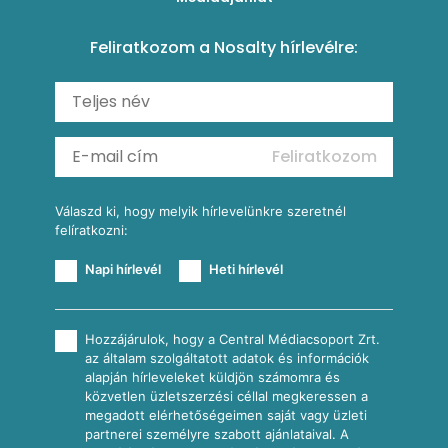
Amerikai palacsinta
Paprikás-juhtúrós hajtovány
Csirkés-kukoricás pite
Tésztareceptek
Feliratkozom a Nosalty hírlevélre:
Carbonara
Shakshuka
Mexikói húsleves kukorica salsával
Saláták
Ratatouille
Almás-kéksajtos kukoricasaláta
Köretek
Mexikói kukoricasaláta
Reggeli receptek
Feliratkozom
További receptkategóriák
Válaszd ki, hogy melyik hírlevelünkre szeretnél
felíratkozni:
Napi hírlevél
Heti hírlevél
Hozzájárulok, hogy a Central Médiacsoport Zrt.
az általam szolgáltatott adatok és információk
alapján hírleveleket küldjön számomra és
közvetlen üzletszerzési céllal megkeressen a
megadott elérhetőségeimen saját vagy üzleti
partnerei személyre szabott ajánlataival. A