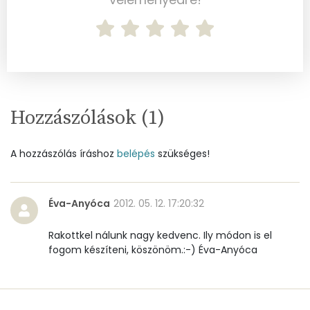
B6 vitamin:
1 mg
B12 Vitamin:
1 micro
E vitamin:
3 mg
Hozzászólások (
1
)
C vitamin:
55 mg
A hozzászólás íráshoz
D vitamin:
belépés
szükséges!
78 micro
K vitamin:
123 micro
Éva-Anyóca
2012. 05. 12. 17:20:32
Tiamin - B1 vitamin:
1 mg
Rakottkel nálunk nagy kedvenc. Ily módon is el
Riboflavin - B2 vitamin:
1 mg
fogom készíteni, köszönöm.:-) Éva-Anyóca
Niacin - B3 vitamin:
6 mg