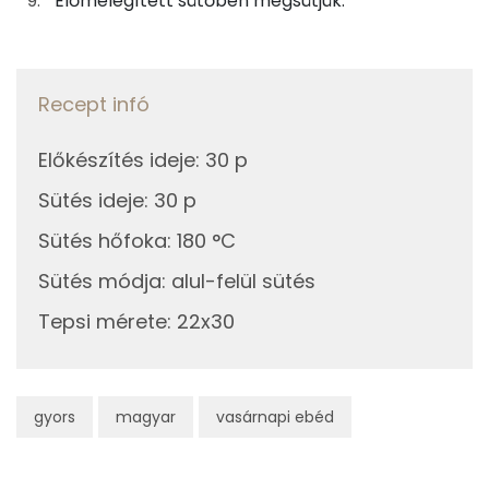
Előmelegített sütőben megsütjük.
Összesen
1204 g
Cink
4 mg
Recept infó
Szelén
38 mg
Előkészítés ideje
:
30 p
Kálcium
166 mg
Sütés ideje
:
30 p
Vas
3 mg
Sütés hőfoka
:
180 °C
Magnézium
84 mg
Sütés módja
:
alul-felül sütés
Foszfor
370 mg
Tepsi mérete
:
22x30
Nátrium
538 mg
gyors
magyar
vasárnapi ebéd
Réz
0 mg
Mangán
1 mg