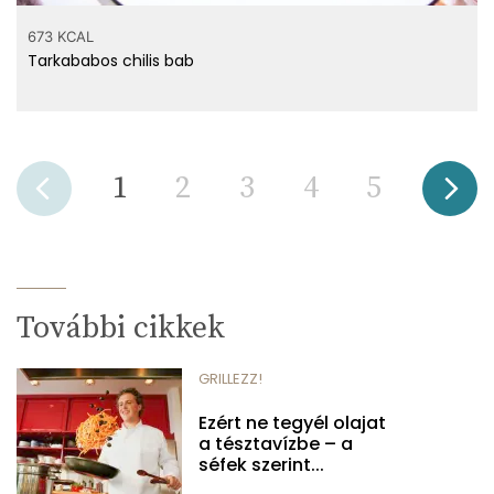
673 KCAL
Tarkababos chilis bab
1
2
3
4
5
További cikkek
GRILLEZZ!
Ezért ne tegyél olajat
a tésztavízbe – a
séfek szerint...