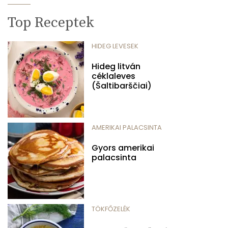
Top Receptek
HIDEG LEVESEK
Hideg litván
céklaleves
(Šaltibarščiai)
AMERIKAI PALACSINTA
Gyors amerikai
palacsinta
TÖKFŐZELÉK