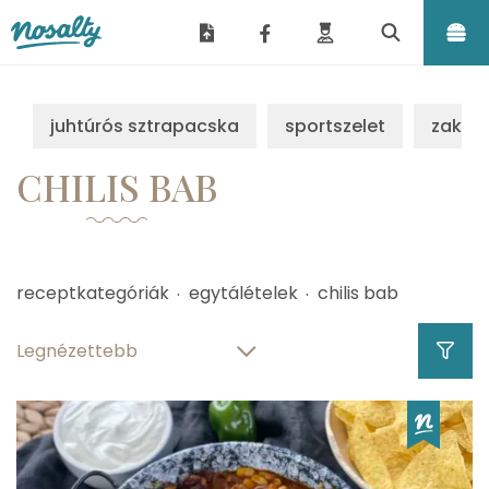
Nosalty
juhtúrós sztrapacska
sportszelet
zakus
CHILIS BAB
receptkategóriák
egytálételek
chilis bab