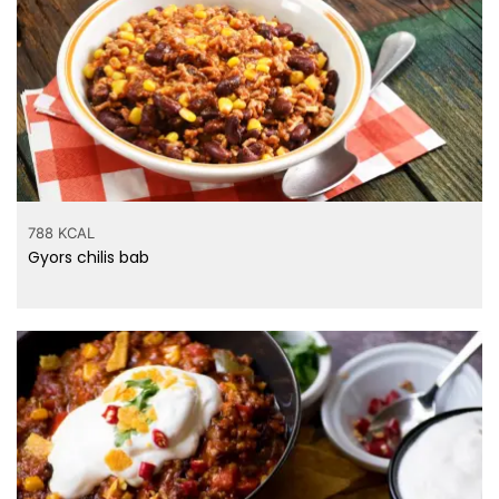
788 KCAL
Gyors chilis bab