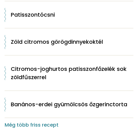
Patisszontócsni
Zöld citromos görögdinnyekoktél
Citromos-joghurtos patisszonfőzelék sok
zöldfűszerrel
Banános-erdei gyümölcsös őzgerinctorta
Még több friss recept