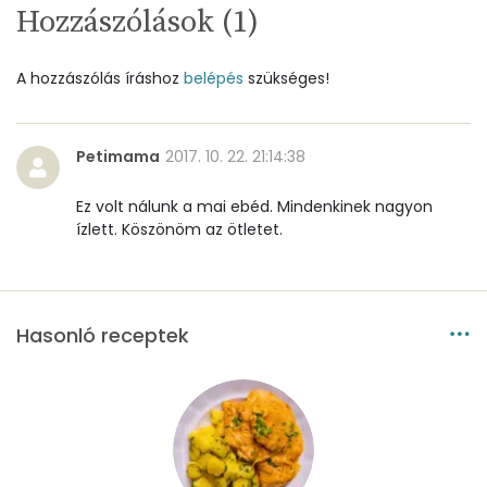
Hozzászólások (
1
)
Vas
3 mg
Magnézium
65 mg
A hozzászólás íráshoz
belépés
szükséges!
Foszfor
503 mg
Petimama
2017. 10. 22. 21:14:38
Nátrium
363 mg
Ez volt nálunk a mai ebéd. Mindenkinek nagyon
Réz
1 mg
ízlett. Köszönöm az ötletet.
Mangán
0 mg
Hasonló receptek
Szénhidrát
Összesen
18.6 g
Cukor
8 mg