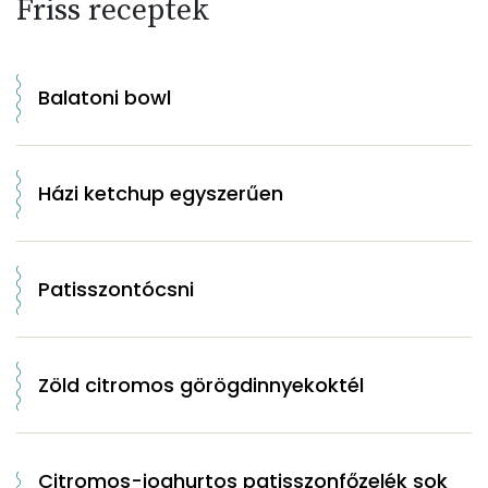
Friss receptek
Balatoni bowl
Házi ketchup egyszerűen
Patisszontócsni
Zöld citromos görögdinnyekoktél
Citromos-joghurtos patisszonfőzelék sok