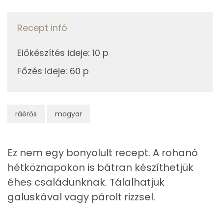
TOP vitaminok
0g
köménymag
0 kcal
Kolin:
Recept infó
0g
petrezselyem
0 kcal
Niacin - B3 vitamin:
Előkészítés ideje
:
10 p
0g
só
0 kcal
Főzés ideje
C vitamin:
:
60 p
0g
babérlevél
0 kcal
Riboflavin - B2 vitamin:
5g
finomliszt
18 kcal
ráérős
Lut-zea
magyar
250g
csirke alsócomb
270 kcal
Fehérje
0g
ételízesítő
0 kcal
Ez nem egy bonyolult recept. A rohanó
hétköznapokon is bátran készíthetjük
Összesen
39.2 g
13g
füstölt szalonna
82 kcal
éhes családunknak. Tálalhatjuk
galuskával vagy párolt rizzsel.
Zsír
Összesen
532 kcal
Összesen
33.4 g