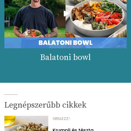
Balatoni bowl
Legnépszerűbb cikkek
GRILLEZZ!
Krumpli és tészta