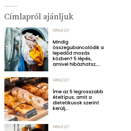
Címlapról ajánljuk
GRILLEZZ!
Mindig
összegubancolódik a
lepedőd mosás
közben? 5 lépés,
amivel hibázhatsz,...
GRILLEZZ!
Íme az 5 legrosszabb
ételtípus, amit a
dietetikusok szerint
kerülj...
GRILLEZZ!