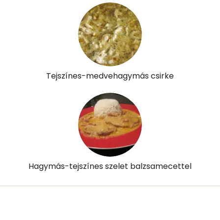
C vitamin:
9 mg
D vitamin:
15 micro
K vitamin:
26 micro
Tiamin - B1 vitamin:
0 mg
Tejszínes-medvehagymás csirke
Riboflavin - B2 vitamin:
1 mg
Niacin - B3 vitamin:
14 mg
Pantoténsav - B5 vitamin:
0 mg
Folsav - B9-vitamin:
62 micro
Hagymás-tejszínes szelet balzsamecettel
Kolin:
133 mg
Retinol - A vitamin:
95 micro