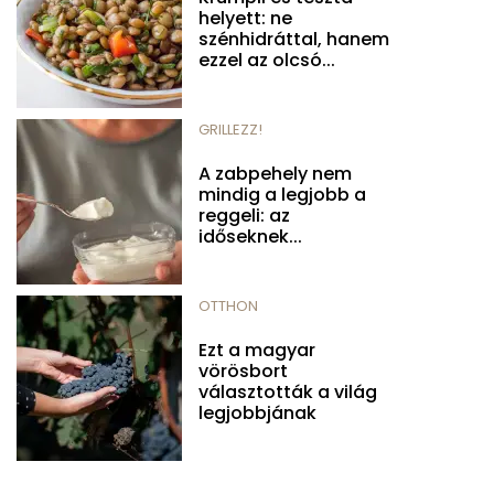
helyett: ne
szénhidráttal, hanem
ezzel az olcsó...
GRILLEZZ!
A zabpehely nem
mindig a legjobb a
reggeli: az
időseknek...
OTTHON
Ezt a magyar
vörösbort
választották a világ
legjobbjának