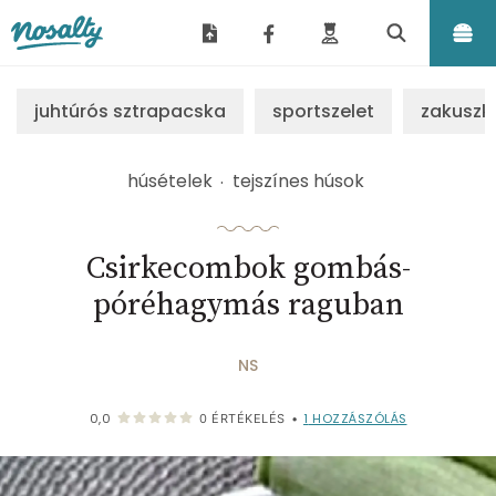
Nosalty
juhtúrós sztrapacska
sportszelet
zakuszk
húsételek
tejszínes húsok
Csirkecombok gombás-
póréhagymás raguban
NS
1
HOZZÁSZÓLÁS
0,0
0
ÉRTÉKELÉS
•