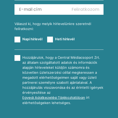
Mexikói kukoricasaláta
Reggeli receptek
Feliratkozom
További receptkategóriák
Válaszd ki, hogy melyik hírlevelünkre szeretnél
felíratkozni:
Napi hírlevél
Heti hírlevél
Hozzájárulok, hogy a Central Médiacsoport Zrt.
az általam szolgáltatott adatok és információk
alapján hírleveleket küldjön számomra és
közvetlen üzletszerzési céllal megkeressen a
megadott elérhetőségeimen saját vagy üzleti
partnerei személyre szabott ajánlataival. A
hozzájárulás visszavonása és az érintetti igények
érvényesítése az
Egyedi Adatkezelési Tájékoztatóban
írt
elérhetőségeken lehetséges.