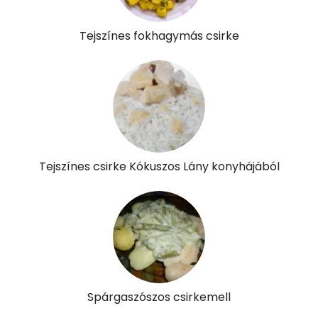
Élelmi rost
2 mg
Tejszínes fokhagymás csirke
Víz
Összesen
357 g
Vitaminok
Összesen
0
Tejszínes csirke Kókuszos Lány konyhájából
A vitamin (RAE):
133 micro
B6 vitamin:
1 mg
B12 Vitamin:
1 micro
E vitamin:
1 mg
Spárgaszószos csirkemell