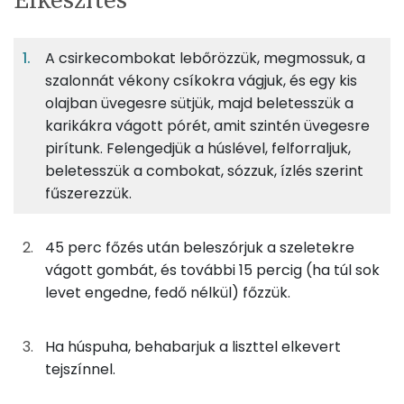
Elkészítés
adagban
adagban
grammban
TÁPANYAGTARTALOM
A csirkecombokat lebőrözzük, megmossuk, a
9%
4%
7%
Egy
4
100
Fehérje
Szénhidrát
Zsír
adagban
adagban
grammban
szalonnát vékony csíkokra vágjuk, és egy kis
olajban üvegesre sütjük, majd beletesszük a
karikákra vágott pórét, amit szintén üvegesre
9%
4%
7%
80%
100g
póréhagyma
27 kcal
Fehérje
Szénhidrát
Zsír
Víz
pirítunk. Felengedjük a húslével, felforraljuk,
beletesszük a combokat, sózzuk, ízlés szerint
TOP ásványi anyagok
2g
fokhagyma
2 kcal
fűszerezzük.
Foszfor
38g
csontlé
3 kcal
45 perc főzés után beleszórjuk a szeletekre
Nátrium
150g
gomba
32 kcal
vágott gombát, és további 15 percig (ha túl sok
levet engedne, fedő nélkül) főzzük.
Kálcium
75g
főzőtejszín
98 kcal
Magnézium
0g
bors
0 kcal
Ha húspuha, behabarjuk a liszttel elkevert
tejszínnel.
Szelén
0g
majoranna
0 kcal