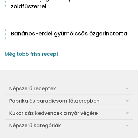
zöldfűszerrel
Banános-erdei gyümölcsös őzgerinctorta
Még több friss recept
Népszerű receptek
Frankfurti leves
Paprika és paradicsom főszerepben
Egyszerű muffin
Pan con Tomate
Kukoricás kedvencek a nyár végére
Aranygaluska
Paradicsom és paprika eltevése télre
Legfinomabb főtt kukorica
Népszerű kategóriák
Egyszerű paradicsomleves
Mézes-mascarponés sült paradicsom
Ropogós kukoricás fritters
Ebéd receptek