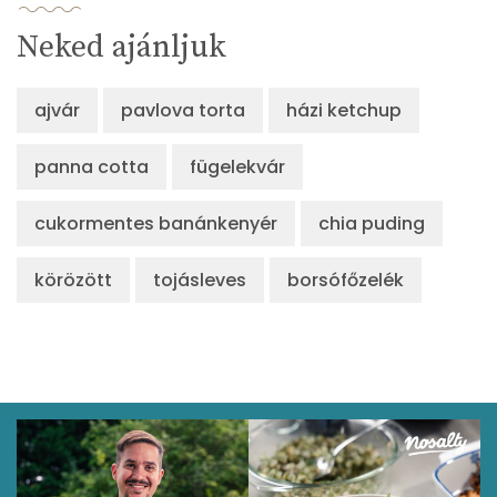
α-karotin
0 micro
Neked ajánljuk
β-karotin
457 micro
ajvár
pavlova torta
házi ketchup
β-crypt
0 micro
panna cotta
fügelekvár
Likopin
0 micro
Lut-zea
1008 micro
cukormentes banánkenyér
chia puding
körözött
tojásleves
borsófőzelék
Összesen
532 kcal