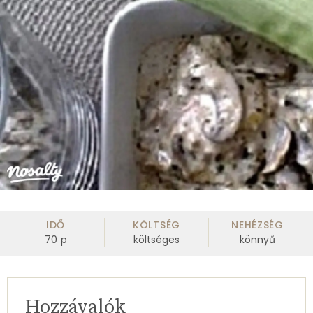
IDŐ
KÖLTSÉG
NEHÉZSÉG
70
p
költséges
könnyű
Hozzávalók