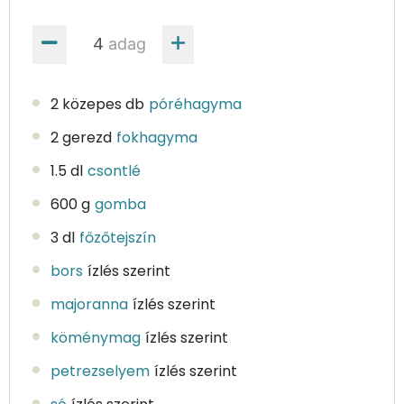
adag
2 közepes db
póréhagyma
2 gerezd
fokhagyma
1.5 dl
csontlé
600 g
gomba
3 dl
főzőtejszín
bors
ízlés szerint
majoranna
ízlés szerint
köménymag
ízlés szerint
petrezselyem
ízlés szerint