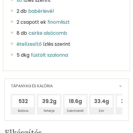
só
ízlés szerint
2 db
babérlevél
2 csapott ek
finomliszt
8 db
csirke alsócomb
ételízesítő
ízlés szerint
5 dkg
füstölt szalonna
TÁPANYAG ÉS KALÓRIA
532
39.2g
18.6g
33.4g
357
Kalória
Fehérje
Szénhidrát
Zsír
Víz
Egy
4
100