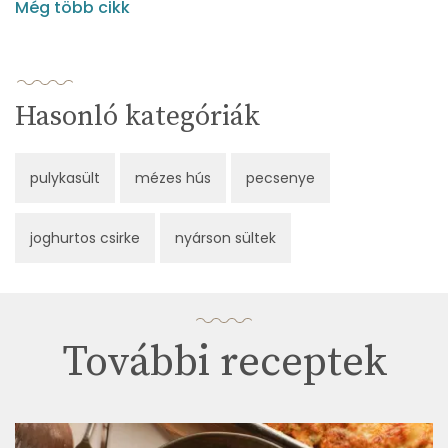
Még több cikk
Hasonló kategóriák
pulykasült
mézes hús
pecsenye
joghurtos csirke
nyárson sültek
További receptek