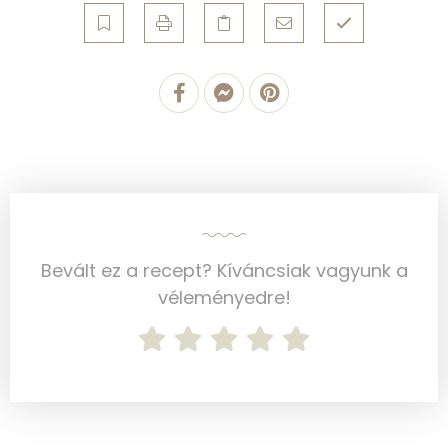
Telített zsírsav
13 g
Egyszeresen telítetlen zsírsav:
13 g
Többszörösen telítetlen zsírsav
5 g
Koleszterin
192 mg
Ásványi anyagok
Bevált ez a recept? Kíváncsiak vagyunk a
Összesen
1119.1 g
véleményedre!
Cink
4 mg
Szelén
52 mg
Kálcium
128 mg