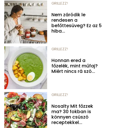
GRILLEZZ!
Nem záródik le
rendesen a
befőttesüveg? Ez az 5
hiba...
GRILLEZZ!
Honnan ered a
főzelék, mint műfaj?
Miért nincs rá szó...
GRILLEZZ!
Nosalty Mit főzzek
ma? 30 fokban is
könnyen csúszó
receptekkel...