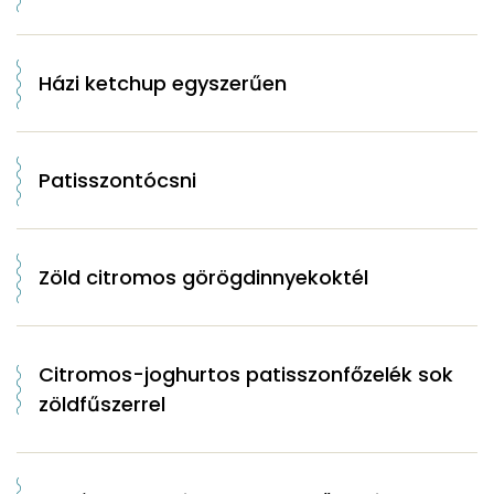
Házi ketchup egyszerűen
Patisszontócsni
Zöld citromos görögdinnyekoktél
Citromos-joghurtos patisszonfőzelék sok
zöldfűszerrel