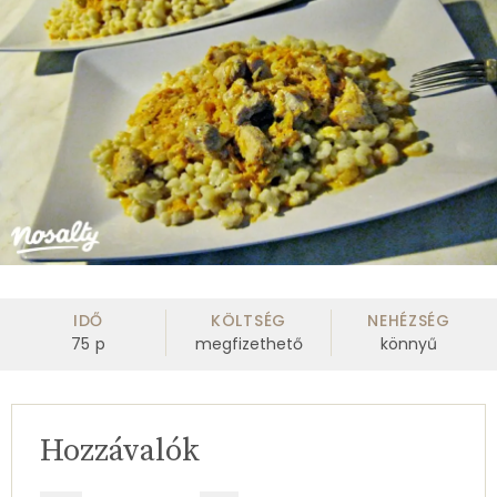
IDŐ
KÖLTSÉG
NEHÉZSÉG
75
p
megfizethető
könnyű
Hozzávalók