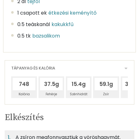
2 dl
tejföl
1 csapott ek
étkezési keményítő
0.5 teáskanál
kakukkfű
0.5 tk
bazsalikom
TÁPANYAG ÉS KALÓRIA
748
37.5g
15.4g
59.1g
307.
Kalória
Fehérje
Szénhidrát
Zsír
Víz
Egy
3
100
Elkészítés
adagban
adagban
grammban
TÁPANYAGTARTALOM
A zsíron megfonnyasztjuk a vöröshagymát.
9%
4%
14%
Egy
3
100