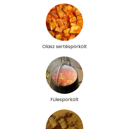
Víz
Összesen
307.1 g
Vitaminok
Összesen
0
Olasz sertéspörkölt
A vitamin (RAE):
117 micro
B6 vitamin:
1 mg
B12 Vitamin:
2 micro
E vitamin:
1 mg
Fülespörkölt
C vitamin:
37 mg
D vitamin:
150 micro