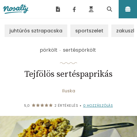
Nosalty
juhtúrós sztrapacska
sportszelet
zakuszk
pörkölt
sertéspörkölt
Tejfölös sertéspaprikás
Iluska
0
HOZZÁSZÓLÁS
5,0
2
ÉRTÉKELÉS
•