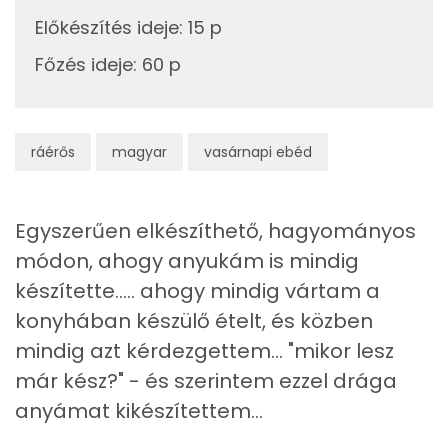
0g
só
0 kcal
Előkészítés ideje
:
15 p
C vitamin:
0g
bors
0 kcal
Főzés ideje
:
60 p
Niacin - B3 vitamin:
67g
tejföl
132 kcal
Tiamin - B1 vitamin:
3g
étkezési keményítő
13 kcal
ráérős
magyar
vasárnapi ebéd
Likopin
0g
kakukkfű
0 kcal
Fehérje
Egyszerűen elkészíthető, hagyományos
0g
bazsalikom
0 kcal
módon, ahogy anyukám is mindig
Összesen
37.5 g
készítette..... ahogy mindig vártam a
Összesen
748 kcal
konyhában készülő ételt, és közben
Zsír
mindig azt kérdezgettem... "mikor lesz
Összesen
59.1 g
már kész?" - és szerintem ezzel drága
anyámat kikészítettem...
Telített zsírsav
23 g