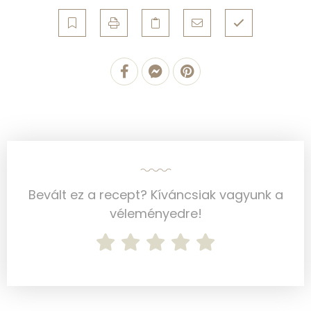
Egyszeresen telítetlen zsírsav:
24 g
Többszörösen telítetlen zsírsav
6 g
Koleszterin
191 mg
Ásványi anyagok
Összesen
855.9 g
Cink
6 mg
Bevált ez a recept? Kíváncsiak vagyunk a
véleményedre!
Szelén
54 mg
Kálcium
123 mg
Vas
3 mg