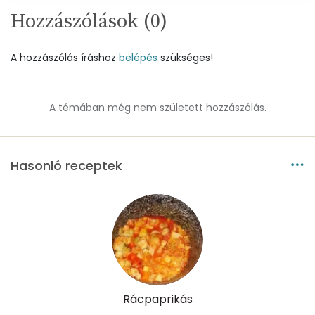
Magnézium
58 mg
Hozzászólások (
0
)
Foszfor
454 mg
A hozzászólás íráshoz
belépés
szükséges!
Nátrium
157 mg
Réz
0 mg
A témában még nem született hozzászólás.
Mangán
0 mg
Hasonló receptek
Szénhidrát
Összesen
15.4 g
Cukor
7 mg
Élelmi rost
2 mg
Rácpaprikás