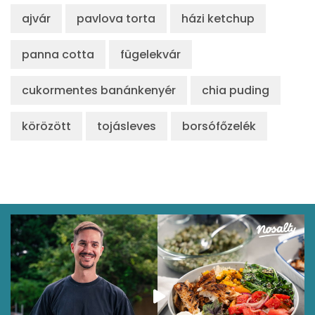
ajvár
pavlova torta
házi ketchup
β-crypt
3 micro
panna cotta
fügelekvár
Likopin
1544 micro
cukormentes banánkenyér
Lut-zea
chia puding
182 micro
körözött
tojásleves
borsófőzelék
Összesen
748 kcal