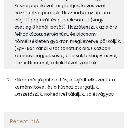
Fehérje
Szénhidrát
Zsír
adagban
adagban
grammban
Fűszerpaprikával meghintjük, kevés vizet
hozzáöntve pároljuk. Hozzáadjuk az apróra
vágott paprikát és paradicsomot (vagy
9%
4%
14%
73%
200g
sertéslapocka
472 kcal
Fehérje
Szénhidrát
Zsír
Víz
esetleg 3 kanál lecsót). Hozzátesszük az előre
felkockázott sertéshúst, és alacsony
TOP ásványi anyagok
10g
sertészsír
90 kcal
hőmérsékleten gyakran megkeverve pörköljük.
Foszfor
(Egy-két kanál vizet tehetünk alá.) Közben
57g
vöröshagyma
21 kcal
köménymaggal, sóval, borssal, fokhagymával,
Nátrium
bazsalikommal, kakukkfűvel ízesítjük.
0g
fűszerpaprika
0 kcal
Kálcium
33g
tv-paprika
5 kcal
Mikor már jó puha a hús, a tejfölt elkeverjük a
Magnézium
keményítővel, és a húshoz csurgatjuk.
60g
paradicsom
11 kcal
Összefőzzük. Nokedlivel tálaljuk. Jó étvágyat!
Szelén
3g
fokhagyma
4 kcal
TOP vitaminok
0g
köménymag
0 kcal
Recept infó
Kolin: