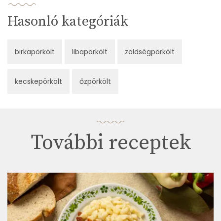
Hasonló kategóriák
birkapörkölt
libapörkölt
zöldségpörkölt
kecskepörkölt
őzpörkölt
További receptek