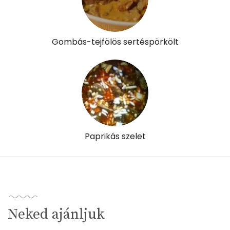
K vitamin:
9 micro
Tiamin - B1 vitamin:
2 mg
Gombás-tejfölös sertéspörkölt
Riboflavin - B2 vitamin:
1 mg
Niacin - B3 vitamin:
8 mg
Pantoténsav - B5 vitamin:
0 mg
Folsav - B9-vitamin:
36 micro
Paprikás szelet
Kolin:
148 mg
Retinol - A vitamin:
85 micro
α-karotin
66 micro
Neked ajánljuk
β-karotin
349 micro