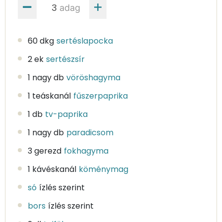
adag
60 dkg
sertéslapocka
2 ek
sertészsír
1 nagy db
vöröshagyma
1 teáskanál
fűszerpaprika
1 db
tv-paprika
1 nagy db
paradicsom
3 gerezd
fokhagyma
1 kávéskanál
köménymag
só
ízlés szerint
bors
ízlés szerint