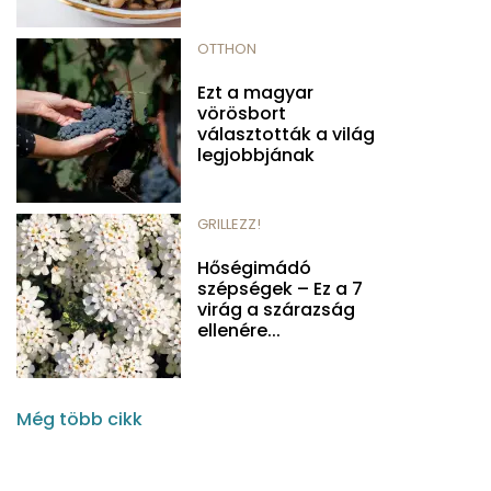
OTTHON
Ezt a magyar
vörösbort
választották a világ
legjobbjának
GRILLEZZ!
Hőségimádó
szépségek – Ez a 7
virág a szárazság
ellenére...
Még több cikk