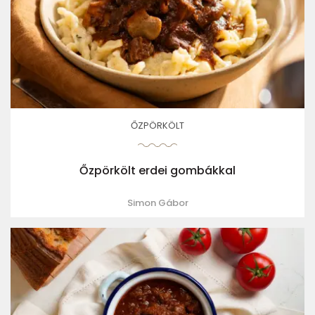
ŐZPÖRKÖLT
Őzpörkölt erdei gombákkal
Simon Gábor