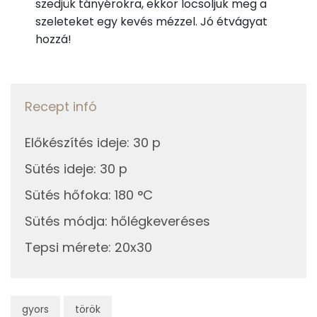
szedjük tányérokra, ekkor locsoljuk meg a
K vitamin:
7 micro
szeleteket egy kevés mézzel. Jó étvágyat
hozzá!
Tiamin - B1 vitamin:
0 mg
Riboflavin - B2 vitamin:
0 mg
Recept infó
Niacin - B3 vitamin:
2 mg
Előkészítés ideje
:
30 p
Pantoténsav - B5 vitamin:
0 mg
Sütés ideje
:
30 p
Folsav - B9-vitamin:
68 micro
Sütés hőfoka
:
180 °C
Kolin:
19 mg
Sütés módja
:
hőlégkeveréses
Retinol - A vitamin:
107 micro
Tepsi mérete
:
20x30
α-karotin
0 micro
β-karotin
163 micro
gyors
török