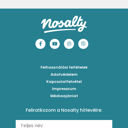
Ropogós kukoricás fritters
Ebéd receptek
Egyszerű krumplifőzelék
Paradicsomos húsgombóc
Bang bang kukorica
Aprósütemények
Klasszikus madártej
Paradicsomos flat tart leveles tésztából
Szójás-vajas grillkukoricák
Sütemények
Fasírt
Bazsalikomos-paradicsomos spagetti
Tex-Mex kukorica-krémleves
Mentes receptek
Borsófőzelék
Sültparadicsomszószos gnocchi
Koreai chilis kukorica
Sütés nélküli sütik
Chilis bab
Marinált paradicsomos tésztasaláta
Laktató kukorica chowder
Főzelékreceptek
Bolognai spagetti
Fűszeres, zöldséges rizzsel töltött paprika
Corn ribs
Húsételek
Felhasználási feltételek
Paradicsomos húsgombóc
Klasszikus paprikás krumpli
Grillezettkukorica-saláta fűszeres garnélanyársakkal
Egytálételek
Adatvédelem
Brassói
Szaftos paprikás csirke
Kapcsolatfelvétel
Kukoricás-újhagymás lepény
Levesek
Impresszum
Roston csirkemell
Sült paprikás alfredo
Kukoricás tortilla
Torták
Médiaajánlat
Amerikai palacsinta
Paprikás-juhtúrós hajtovány
Csirkés-kukoricás pite
Tésztareceptek
Feliratkozom a Nosalty hírlevélre:
Carbonara
Shakshuka
Mexikói húsleves kukorica salsával
Saláták
Ratatouille
Almás-kéksajtos kukoricasaláta
Köretek