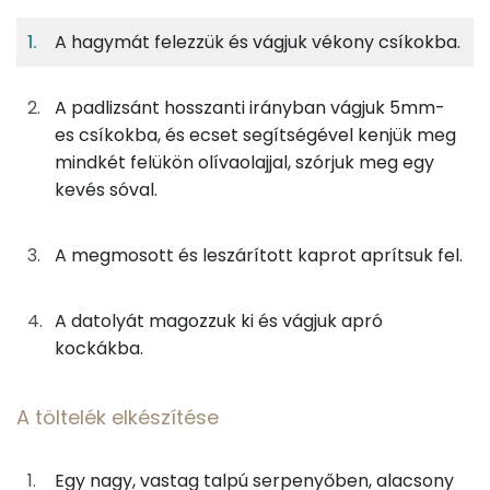
Fehérje
Szénhidrát
Zsír
adagban
adagban
grammban
A hagymát felezzük és vágjuk vékony csíkokba.
Előkészületek
4%
21%
9%
66%
Fehérje
Szénhidrát
Zsír
Víz
A padlizsánt hosszanti irányban vágjuk 5mm-
70g
padlizsán
17 kcal
es csíkokba, és ecset segítségével kenjük meg
TOP ásványi anyagok
mindkét felükön olívaolajjal, szórjuk meg egy
3g
olívaolaj
27 kcal
Nátrium
kevés sóval.
0g
só
0 kcal
Kálcium
A megmosott és leszárított kaprot aprítsuk fel.
23g
vöröshagyma
8 kcal
Foszfor
A datolyát magozzuk ki és vágjuk apró
0g
fokhagyma
1 kcal
Magnézium
kockákba.
50g
konzerv paradicsom
8 kcal
Szelén
A töltelék elkészítése
0g
fahéj
0 kcal
TOP vitaminok
C vitamin:
23g
kapor
10 kcal
Egy nagy, vastag talpú serpenyőben, alacsony