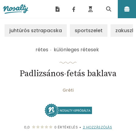
Nosalty
juhtúrós sztrapacska
sportszelet
zakuszk
rétes
különleges rétesek
Padlizsános-fetás baklava
Gréti
2
HOZZÁSZÓLÁS
0,0
0
ÉRTÉKELÉS
•