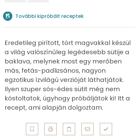
β-crypt
0 micro
További kipróbált receptek
Likopin
1373 micro
Lut-zea
73 micro
Eredetileg pirított, tört magvakkal készül
a világ valószínűleg legédesebb sütije a
Összesen
431 kcal
baklava, melynek most egy merőben
más, fetás-padlizsános, nagyon
egzotikus ízvilágú verzióját láthatjátok.
Ilyen szuper sós-édes sütit még nem
kóstoltatok, úgyhogy próbáljátok ki! Itt a
recept, ami alapján dolgoztam.