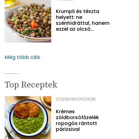
Krumpli és tészta
helyett: ne
szénhidráttal, hanem
ezzel az olcsó...
Még több cikk
Top Receptek
ZÖLDBORSÓFŐZELÉK
Krémes
zöldborsófőzelék
ropogós rántott
párizsival