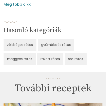
Még több cikk
Hasonló kategóriák
zöldséges rétes
gyümölcsös rétes
meggyes rétes
rakott rétes
sós rétes
További receptek