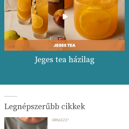
Jeges tea házilag
Legnépszerűbb cikkek
GRILLEZZ!