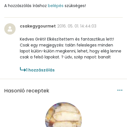
A hozzászólás íráshoz
belépés
szükséges!
csakegygourmet
2016. 05. 01. 14:44:03
Kedves Gréti! Elkészítettem és fantasztikus lett!
Csak egy megjegyzés: talán felesleges minden
lapot külön-külön megkenni, lehet, hogy elég lenne
csak a felső lapokat. ? üdv, szép napot: banalt
1
hozzászólás
Hasonló receptek