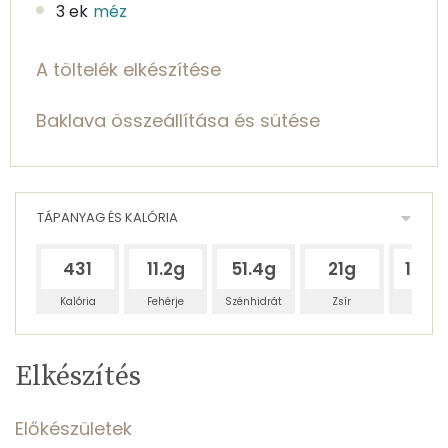
3 ek
méz
A töltelék elkészítése
Baklava összeállítása és sütése
TÁPANYAG ÉS KALÓRIA
431
11.2g
51.4g
21g
163.1
Kalória
Fehérje
Szénhidrát
Zsír
Víz
Egy
8
100
Elkészítés
adagban
adagban
grammban
TÁPANYAGTARTALOM
Előkészületek
4%
21%
9%
Egy
8
100