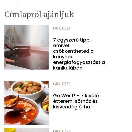
Címlapról ajánljuk
GRILLEZZ!
7 egyszerű tipp,
amivel
csökkentheted a
konyhai
energiafogyasztást a
kánikulában
GRILLEZZ!
Go West! – 7 kiváló
étterem, sörház és
kisvendéglő, ha...
GRILLEZZ!