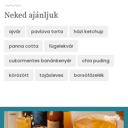
Neked ajánljuk
ajvár
pavlova torta
házi ketchup
panna cotta
fügelekvár
cukormentes banánkenyér
chia puding
körözött
tojásleves
borsófőzelék