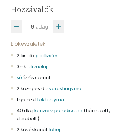
Hozzávalók
adag
Előkészületek
2 kis db
padlizsán
3 ek
olívaolaj
só
ízlés szerint
2 közepes db
vöröshagyma
1 gerezd
fokhagyma
40 dkg
konzerv paradicsom
(hámozott,
darabolt)
2 kávéskanál
fahéj