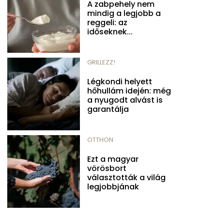
A zabpehely nem
mindig a legjobb a
reggeli: az
időseknek...
GRILLEZZ!
Légkondi helyett
hőhullám idején: még
a nyugodt alvást is
garantálja
OTTHON
Ezt a magyar
vörösbort
választották a világ
legjobbjának