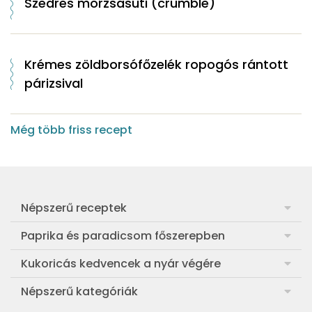
Szedres morzsasüti (crumble)
Krémes zöldborsófőzelék ropogós rántott
párizsival
Még több friss recept
Népszerű receptek
Frankfurti leves
Paprika és paradicsom főszerepben
Egyszerű muffin
Pan con Tomate
Kukoricás kedvencek a nyár végére
Aranygaluska
Paradicsom és paprika eltevése télre
Legfinomabb főtt kukorica
Népszerű kategóriák
Egyszerű paradicsomleves
Mézes-mascarponés sült paradicsom