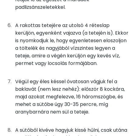
padlizsánszeletekkel.
Összesen
163.1 g
A rakottas tetejére az utolsó 4 réteslap
Vitaminok
kerüljön, egyenként vajazva (a tetején is). Ekkor
is nyomkodjuk le, hogy egyenletesen eloszoljon
Összesen
0
a töltelék és nagyjából vízszintes legyen a
teteje, amire a végén kerüljön egy kevés víz,
A vitamin (RAE):
208 micro
permet vagy locsolás formájában.
B6 vitamin:
0 mg
Végül egy éles késsel óvatosan vágjuk fel a
B12 Vitamin:
0 micro
baklavát (nem lesz nehéz): először 8 kockára,
majd azokat megfelezve, 16 háromszögbe, és
E vitamin:
3 mg
mehet a sütőbe úgy 30-35 percre, míg
aranybarnára nem sül a teteje.
C vitamin:
29 mg
D vitamin:
3 micro
A sütőből kivéve hagyjuk kissé hűlni, csak utána