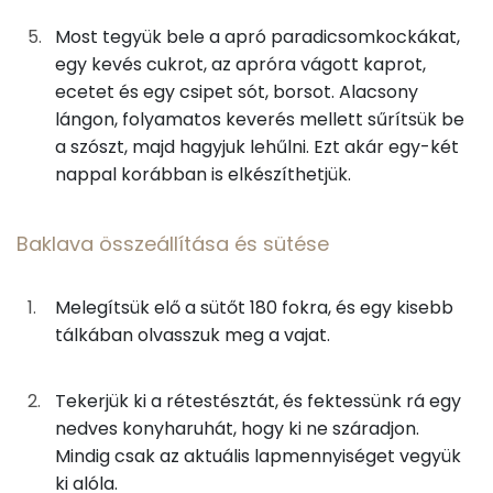
Egyszeresen telítetlen zsírsav:
8 g
Most tegyük bele a apró paradicsomkockákat,
9g
méz
29 kcal
egy kevés cukrot, az apróra vágott kaprot,
Többszörösen telítetlen zsírsav
2 g
ecetet és egy csipet sót, borsot. Alacsony
A töltelék elkészítése
lángon, folyamatos keverés mellett sűrítsük be
Koleszterin
44 mg
a szószt, majd hagyjuk lehűlni. Ezt akár egy-két
Baklava összeállítása és sütése
nappal korábban is elkészíthetjük.
Ásványi anyagok
Összesen
431 kcal
Összesen
636.8 g
Baklava összeállítása és sütése
Cink
1 mg
Melegítsük elő a sütőt 180 fokra, és egy kisebb
tálkában olvasszuk meg a vajat.
Szelén
4 mg
Kálcium
190 mg
Tekerjük ki a rétestésztát, és fektessünk rá egy
nedves konyharuhát, hogy ki ne száradjon.
Vas
2 mg
Mindig csak az aktuális lapmennyiséget vegyük
ki alóla.
Magnézium
53 mg