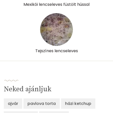
Mexikói lencseleves füstölt hússal
Tejszínes lencseleves
Neked ajánljuk
ajvár
pavlova torta
házi ketchup