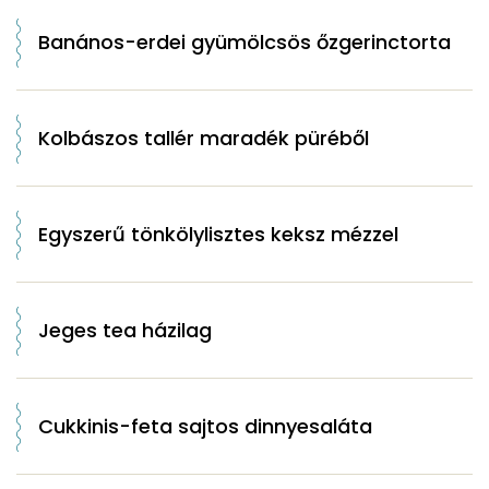
Banános-erdei gyümölcsös őzgerinctorta
Kolbászos tallér maradék püréből
Egyszerű tönkölylisztes keksz mézzel
Jeges tea házilag
Cukkinis-feta sajtos dinnyesaláta