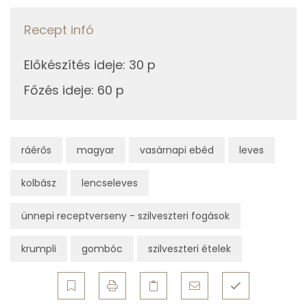
Vitaminok
Recept infó
Összesen
0
Előkészítés ideje
:
30 p
A vitamin (RAE):
427 micro
Főzés ideje
:
60 p
B6 vitamin:
1 mg
B12 Vitamin:
0 micro
ráérős
magyar
vasárnapi ebéd
leves
E vitamin:
1 mg
kolbász
lencseleves
C vitamin:
36 mg
ünnepi receptverseny - szilveszteri fogások
D vitamin:
18 micro
krumpli
gombóc
szilveszteri ételek
K vitamin:
212 micro
Tiamin - B1 vitamin:
1 mg