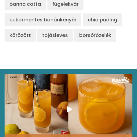
panna cotta
fügelekvár
cukormentes banánkenyér
chia puding
körözött
tojásleves
borsófőzelék