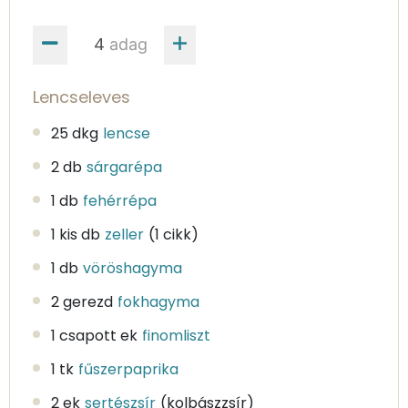
adag
Lencseleves
25 dkg
lencse
2 db
sárgarépa
1 db
fehérrépa
1 kis db
zeller
(1 cikk)
1 db
vöröshagyma
2 gerezd
fokhagyma
1 csapott ek
finomliszt
1 tk
fűszerpaprika
2 ek
sertészsír
(kolbászzsír)