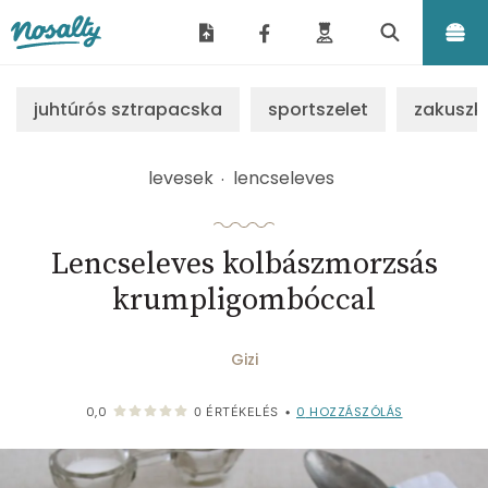
Nosalty
juhtúrós sztrapacska
sportszelet
zakuszk
levesek
lencseleves
Lencseleves kolbászmorzsás
krumpligombóccal
Gizi
0
HOZZÁSZÓLÁS
0,0
0
ÉRTÉKELÉS
•