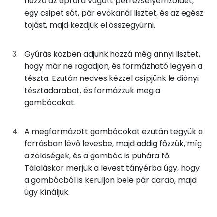
hozzá az apróra vágott petrezselyemzöldet,
egy csipet sót, pár evőkanál lisztet, és az egész
Réz
1 mg
tojást, majd kezdjük el összegyúrni.
Mangán
1 mg
Gyúrás közben adjunk hozzá még annyi lisztet,
hogy már ne ragadjon, és formázható legyen a
Szénhidrát
tészta. Ezután nedves kézzel csípjünk le diónyi
tésztadarabot, és formázzuk meg a
Összesen
75.1 g
gombócokat.
Cukor
8 mg
A megformázott gombócokat ezután tegyük a
Élelmi rost
11 mg
forrásban lévő levesbe, majd addig főzzük, míg
a zöldségek, és a gombóc is puhára fő.
Tálaláskor merjük a levest tányérba úgy, hogy
Víz
a gombócból is kerüljön bele pár darab, majd
Összesen
690.1 g
úgy kínáljuk.