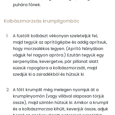
0g
só
0 kcal
Koleszterin
82 mg
puhára főnek.
11g
petrezselyem
4 kcal
Ásványi anyagok
Kolbászmorzsás krumpligombóc
Összesen
782 kcal
Összesen
1628.5 g
A füstölt kolbászt vékonyan szeleteljük fel,
majd tegyük az aprítógépbe és addig aprítsuk,
Cink
3 mg
hogy morzsalékos legyen. (Aprító hiányában
Szelén
13 mg
vágjuk fel nagyon apróra.) Ezután tegyük egy
serpenyőbe, kevergetve, pár pillanat alatt
Kálcium
159 mg
süssük ropogósra a kolbászmorzsát, majd
szedjük ki a zsiradékból és hűtsük ki.
Vas
6 mg
Magnézium
79 mg
A főtt krumplit még melegen nyomjuk át a
krumplinyomón (vagy villával alaposan törjük
Foszfor
361 mg
össze), majd szintén hűtsük ki. Amikor a krumpli
és a kolbászmorzsa kihűlt, keverjük össze, adjuk
Nátrium
1005 mg