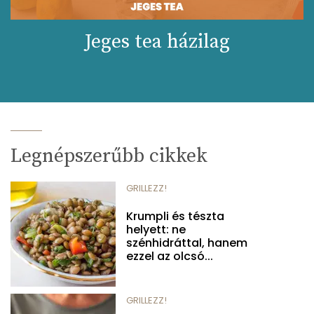
Jeges tea házilag
Legnépszerűbb cikkek
GRILLEZZ!
Krumpli és tészta
helyett: ne
szénhidráttal, hanem
ezzel az olcsó...
GRILLEZZ!