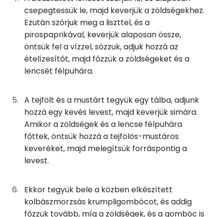
Niacin - B3 vitamin:
csepegtessük le, majd keverjük a zöldségekhez.
0g
ételízesítő
0 kcal
Ezután szórjuk meg a liszttel, és a
E vitamin:
3g
mustár
2 kcal
pirospaprikával, keverjük alaposan össze,
öntsük fel a vízzel, sózzuk, adjuk hozzá az
50g
tejföl
99 kcal
ételízesítőt, majd főzzük a zöldségeket és a
Fehérje
lencsét félpuhára.
500g
víz
0 kcal
Összesen
33.5 g
A tejfölt és a mustárt tegyük egy tálba, adjunk
Kolbászmorzsás krumpligombóc
hozzá egy kevés levest, majd keverjük simára.
Zsír
Amikor a zöldségek és a lencse félpuhára
50g
kolbász
226 kcal
Összesen
39.6 g
főttek, öntsük hozzá a tejfölös-mustáros
keveréket, majd melegítsük forráspontig a
50g
burgonya
29 kcal
Telített zsírsav
17 g
levest.
15g
finomliszt
55 kcal
Egyszeresen telítetlen zsírsav:
6 g
Ekkor tegyük bele a közben elkészített
14g
tojás
17 kcal
Többszörösen telítetlen zsírsav
2 g
kolbászmorzsás krumpligombócot, és addig
főzzük tovább, míg a zöldségek, és a gombóc is