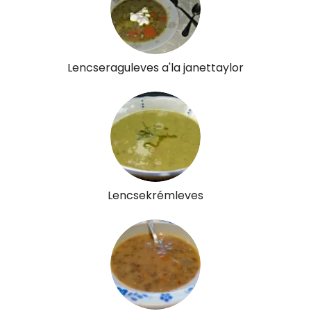
Lencseraguleves a'la janettaylor
Lencsekrémleves