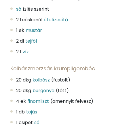
só
ízlés szerint
2 teáskanál
ételízesítő
1 ek
mustár
2 dl
tejföl
2 l
víz
Kolbászmorzsás krumpligombóc
20 dkg
kolbász
(füstölt)
20 dkg
burgonya
(főtt)
4 ek
finomliszt
(amennyit felvesz)
1 db
tojás
1 csipet
só