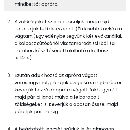
63g
lencse
220 kcal
mindkettőt apróra.
TOP ásványi anyagok
40g
sárgarépa
15 kcal
Nátrium
A zöldségeket szintén pucoljuk meg, majd
daraboljuk fel ízlés szerint. (Én kisebb kockákra
23g
fehérrépa
14 kcal
Foszfor
vágtam.)Egy edénybe tegyünk két evőkanállal,
a kolbász sütésénél visszamaradt zsírból. (a
40g
zeller
14 kcal
Kálcium
gombóc készítésénél található a kolbász
23g
vöröshagyma
8 kcal
sütése)
Magnézium
2g
fokhagyma
2 kcal
Szelén
Ezután adjuk hozzá az apróra vágott
vöröshagymát, pároljuk üvegesre, majd először
3g
finomliszt
9 kcal
TOP vitaminok
keverjük hozzá az apróra vágott fokhagymát,
Kolin:
majd pár pillanat múlva a feldarabolt
0g
fűszerpaprika
0 kcal
zöldségeket is. Keverjük alaposan össze, majd
C vitamin:
8g
sertészsír
68 kcal
pároljuk pár percig.
β-karotin
0g
só
0 kcal
A beáztatott lencsét szűrjük le, és alaposan