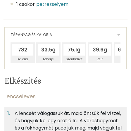
1 csokor
petrezselyem
TÁPANYAG ÉS KALÓRIA
782
33.5g
75.1g
39.6g
690.
Kalória
Fehérje
Szénhidrát
Zsír
Víz
Egy
4
100
Elkészítés
adagban
adagban
grammban
TÁPANYAGTARTALOM
Lencseleves
4%
9%
5%
Egy
4
100
Fehérje
Szénhidrát
Zsír
adagban
adagban
grammban
A lencsét válogassuk át, majd öntsük fel vízzel,
és hagyjuk kb. egy órát állni. A vöröshagymát
Lencseleves
4%
9%
5%
82%
és a fokhagymát pucoljuk meg, majd vágjuk fel
Fehérje
Szénhidrát
Zsír
Víz