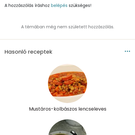
A hozzászólás íráshoz
belépés
szükséges!
Lut-zea
790 micro
A témában még nem született hozzászólás.
Összesen
782 kcal
Hasonló receptek
Mustáros-kolbászos lencseleves