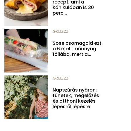
recept, ami a
kánikulában is 30
perc...
GRILLEZZ!
Sose csomagold ezt
a 6 ételt műanyag
fóliába, mert a...
GRILLEZZ!
Napszúrás nyáron:
tünetek, megelőzés
és otthoni kezelés
lépésről lépésre