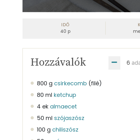
0
seconds
of
IDŐ
3
40
p
me
minutes,
9
seconds
Volume
0%
Hozzávalók
ad
800 g
csirkecomb
(filé)
80 ml
ketchup
4 ek
almaecet
50 ml
szójaszósz
100 g
chiliszósz