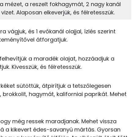
t, a mézet, a reszelt fokhagymát, 2 nagy kanál
4%
69%
148 kcal
Zsír
Víz
vizet. Alaposan elkeverjük, és félretesszük.
27 kcal
TOP vitaminok
a vágjuk, és 1 evőkanál olajjal, ízlés szerint
1 kcal
keményítővel átforgatjuk.
C vitamin:
5 kcal
Kolin:
lhevítjük a maradék olajat, hozzáadjuk a
4 kcal
uk. Kivesszük, és félretesszük.
Niacin - B3 vitamin:
25 kcal
E vitamin:
éket sütöttük, átpirítjuk a tetszőlegesen
3 kcal
 brokkolit, hagymát, kaliforniai paprikát. Mehet
β-karotin
38 kcal
59 kcal
hogy még ressek maradjanak. Mehet vissza
t rá a kikevert édes-savanyú mártás. Gyorsan
10 kcal