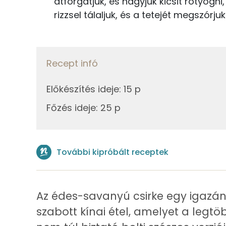
átforgatjuk, és hagyjuk kicsit rotyogni,
Összesen
rizzsel tálaljuk, és a tetejét megszórju
38g
piros kaliforniai paprika
Zsír
81g
ananász
Összesen
Recept infó
46g
újhagyma
Telített zsírsav
83g
brokkoli
Előkészítés ideje
:
15 p
Egyszeresen telítetlen zsírsav:
Főzés ideje
:
25 p
28g
sárgarépa
Többszörösen telítetlen zsírsav
0g
só
Koleszterin
További kipróbált receptek
0g
bors
13g
víz
Ásványi anyagok
Az édes-savanyú csirke egy igazán 
67g
rizs
Összesen
szabott kínai étel, amelyet a legtö