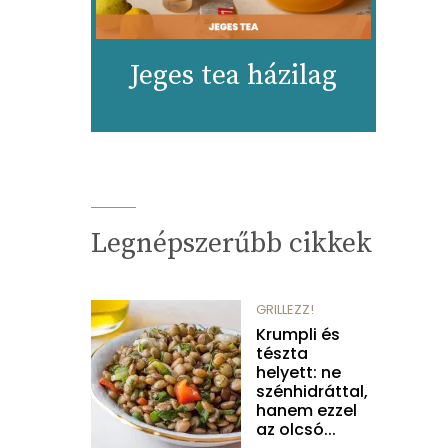
Jeges tea házilag
Legnépszerűbb cikkek
GRILLEZZ!
Krumpli és
tészta
helyett: ne
szénhidráttal,
hanem ezzel
az olcsó...