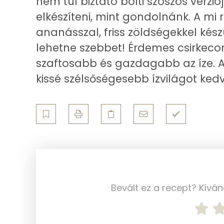
nem túl biztató bolti szószos verzi
10g
újhagyma zöldje
Cink
elkészíteni, mint gondolnánk. A mi
Szelén
ananásszal, friss zöldségekkel készü
Összesen
lehetne szebbet! Érdemes csirkecom
Kálcium
szaftosabb és gazdagabb az íze. A
Vas
kissé szélsőségesebb ízvilágot ked
Magnézium
Foszfor
Nátrium
Réz
Mangán
Bevált ez a recept? Kívá
Szénhidrát