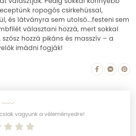
óját választják. Pedig sokkal könnyebb
3 kcal
2 mg
 receptünk ropogós csirkehússal,
25 mg
l, és látványra sem utolsó....festeni sem
627 kcal
bfilét választani hozzá, mert sokkal
92 mg
 szósz hozzá pikáns és masszív – a
5 mg
velők imádni fogják!
71 mg
271 mg
816 mg
0 mg
1 mg
ncsiak vagyunk a véleményedre!