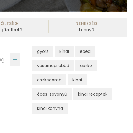
KÖLTSÉG
NEHÉZSÉG
gfizethető
könnyű
gyors
kínai
ebéd
ag
vasárnapi ebéd
csirke
csirkecomb
kínai
édes-savanyú
kínai receptek
kínai konyha