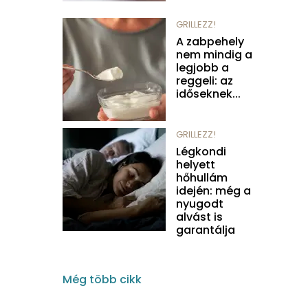
GRILLEZZ!
A zabpehely
nem mindig a
legjobb a
reggeli: az
időseknek...
GRILLEZZ!
Légkondi
helyett
hőhullám
idején: még a
nyugodt
alvást is
garantálja
Még több cikk