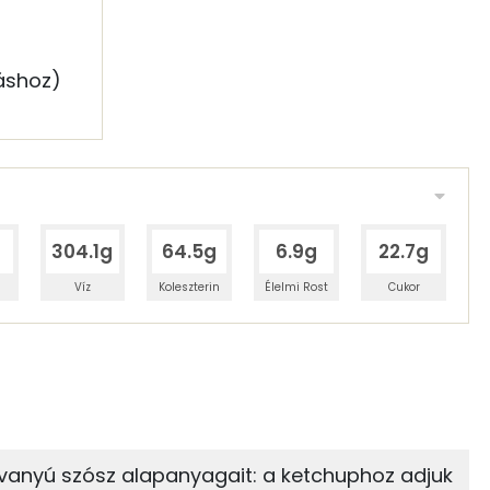
láshoz)
304.1g
64.5g
6.9g
22.7g
Víz
Koleszterin
Élelmi Rost
Cukor
 adagban
100 grammban
22%
4%
zénhidrát
Zsír
 adagban
100 grammban
vanyú szósz alapanyagait: a ketchuphoz adjuk