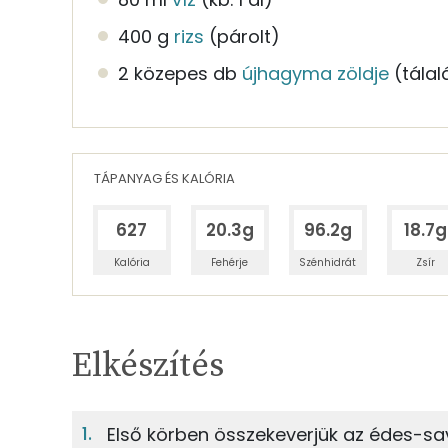
400 g
rizs
(párolt)
2 közepes db
újhagyma zöldje
(tála
TÁPANYAG ÉS KALÓRIA
627
20.3g
96.2g
18.7g
Kalória
Fehérje
Szénhidrát
Zsír
Egy adagban
6
TÁPANYAGTARTALOM
Elkészítés
5%
Fehérje
S
Egy adagban
6
Első körben összekeverjük az édes-sa