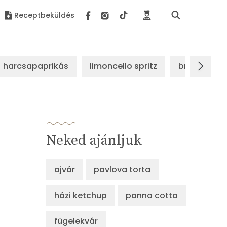
Receptbeküldés
harcsapaprikás
limoncello spritz
brassói sz
Neked ajánljuk
ajvár
pavlova torta
házi ketchup
panna cotta
fügelekvár