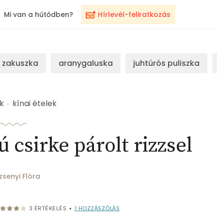
Mi van a hűtődben?
Hírlevél-feliratkozás
zakuszka
aranygaluska
juhtúrós puliszka
k
kínai ételek
 csirke párolt rizzsel
zsenyi Flóra
1
HOZZÁSZÓLÁS
3
ÉRTÉKELÉS
•