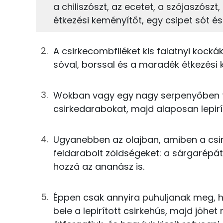
a chiliszószt, az ecetet, a szójaszósz
5%
22%
133g
csirkecomb
Fehérje
Szénhidrát
étkezési keményítőt, egy csipet sót és 
27g
ketchup
TOP ásványi anyagok
A csirkecombfiléket kis falatnyi kockákr
3g
almaecet
sóval, borssal és a maradék étkezési 
Nátrium
8g
szójaszósz
Foszfor
Wokban vagy egy nagy serpenyőben fe
17g
chiliszósz
csirkedarabokat, majd alaposan lepirítj
Kálcium
8g
méz
Magnézium
Ugyanebben az olajban, amiben a csirk
3g
fokhagyma
feldarabolt zöldségeket: a sárgarépát,
Szelén
hozzá az ananász is.
10g
étkezési keményítő
7g
napraforgó olaj
Éppen csak annyira puhuljanak meg, 
Fehérje
bele a lepirított csirkehús, majd jöhe
28g
fehér hagyma