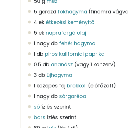
50 g
méz
5 gerezd
fokhagyma
(finomra vágv
4 ek
étkezési keményítő
5 ek
napraforgó olaj
1 nagy db
fehér hagyma
1 db
piros kaliforniai paprika
0.5 db
ananász
(vagy 1 konzerv)
3 db
újhagyma
1 közepes fej
brokkoli
(előfőzött)
1 nagy db
sárgarépa
só
ízlés szerint
bors
ízlés szerint
80 ml
víz
(kb. 1 dl)