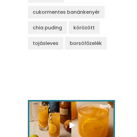
cukormentes banánkenyér
chia puding
körözött
tojásleves
borsófőzelék