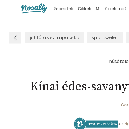
Receptek
Cikkek
Mit főzzek ma?
Nosalty
juhtúrós sztrapacska
sportszelet
húsétele
Kínai édes-savanyú
Ger
4,7