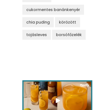
cukormentes banánkenyér
chia puding
körözött
tojásleves
borsófőzelék