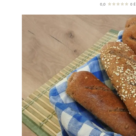
0,0
0
É