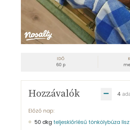
IDŐ
60
p
me
Hozzávalók
ad
Előző nap:
50 dkg
teljeskiőrlésű tönkölybúza lisz