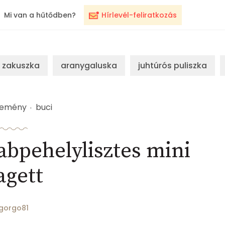
Mi van a hűtődben?
Hírlevél-feliratkozás
zakuszka
aranygaluska
juhtúrós puliszka
temény
buci
abpehelylisztes mini
agett
gorgo81