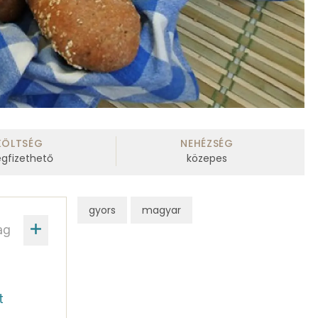
KÖLTSÉG
NEHÉZSÉG
gfizethető
közepes
gyors
magyar
ag
t