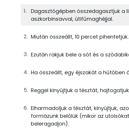
Előző nap:
10%
52%
Dagasztógépben összedagasztjuk a liszte
Fehérje
Szénhidrát
125g
teljeskiőrlésű tönkölybúza liszt
aszkorbinsavval, útifűmaghéjjal.
TOP ásványi anyagok
19g
zabpehelyliszt
Miután összeállt, 10 percet pihentetjük.
Foszfor
50g
rozsliszt
Ezután rakjuk bele a sót és a szódabi
Magnézium
14g
kovász
Kálcium
38g
joghurt
Ha összeállt, egy éjszakát a hűtőben ál
Nátrium
0g
sikér
Reggel kinyújtjuk a tésztát, hajtogatju
Szelén
0g
aszkorbinsav
Elharmadoljuk a tésztát, kinyújtjuk, a
1g
útifűmaghéj
formázunk belőlük (mikor az utolsókat 
Fehérje
beleragadjon).
0g
só