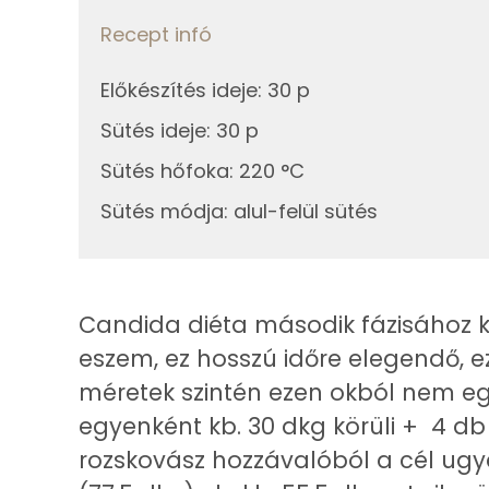
Cink
Recept infó
Szelén
Előkészítés ideje
:
30 p
Kálcium
Sütés ideje
:
30 p
Vas
Sütés hőfoka
:
220 °C
Sütés módja
:
alul-felül sütés
Magnézium
Foszfor
Nátrium
Candida diéta második fázisához kí
eszem, ez hosszú időre elegendő, e
Réz
méretek szintén ezen okból nem eg
Mangán
egyenként kb. 30 dkg körüli + 4 db 
rozskovász hozzávalóból a cél ugyan
Szénhidrát