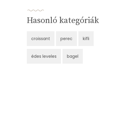
Hasonló kategóriák
croissant
perec
kifli
édes leveles
bagel