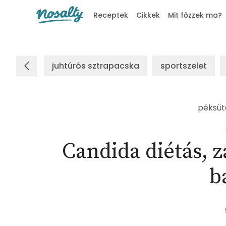
Receptek
Cikkek
Mit főzzek ma?
Nosalty
juhtúrós sztrapacska
sportszelet
péksü
Candida diétás, z
b