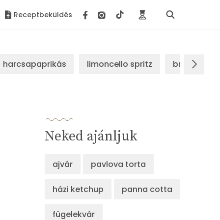
Receptbeküldés
harcsapaprikás
limoncello spritz
brassói sz
Neked ajánljuk
ajvár
pavlova torta
házi ketchup
panna cotta
fügelekvár