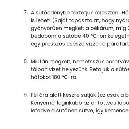
Összesen
0g
szódabikarbóna
A sütőedénybe fektetjük keleszteni. 
is lehet! (Saját tapasztalat, hogy nyá
6g
olívaolaj
Zsír
gyönyörűen megkelt a pékárum, míg 32
38g
víz
Összesen
bedobom a sütőbe 40 °C-on kelegetni,
egy presszós csésze vízzel, a páratarta
4g
lenmag
Telített zsírsav
2g
napraforgómag
Miután megkelt, bemetsszük borotvával,
Egyszeresen telítetlen zsírsav:
tálban vizet helyezünk. Betoljuk a süt
2g
szezámmag
Többszörösen telítetlen zsírsav
hőfokot 180 °C-ra.
3g
zabpehely
Koleszterin
Fél óra alatt készre sütjük (ez csak a 
Kenyérnél leginkább az öntöttvas lábas
Ásványi anyagok
Összesen
lefedve a sütőben sütve, így kemence
Összesen