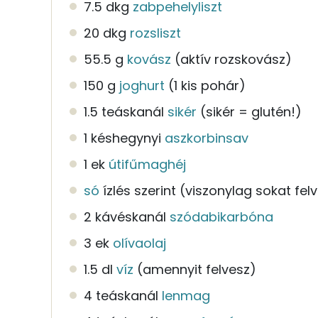
7.5 dkg
zabpehelyliszt
20 dkg
rozsliszt
55.5 g
kovász
(aktív rozskovász)
150 g
joghurt
(1 kis pohár)
1.5 teáskanál
sikér
(sikér = glutén!)
1 késhegynyi
aszkorbinsav
1 ek
útifűmaghéj
só
ízlés szerint
(viszonylag sokat fel
2 kávéskanál
szódabikarbóna
3 ek
olívaolaj
1.5 dl
víz
(amennyit felvesz)
4 teáskanál
lenmag