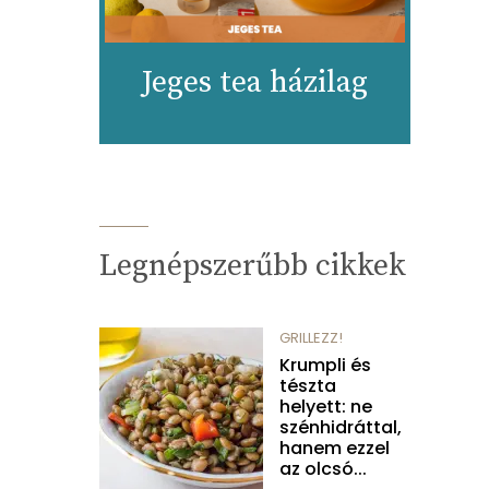
Jeges tea házilag
Legnépszerűbb cikkek
GRILLEZZ!
Krumpli és
tészta
helyett: ne
szénhidráttal,
hanem ezzel
az olcsó...