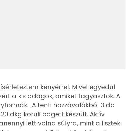
7 mg
35 mg
136 mg
8 mg
268 mg
805 mg
35 mg
sérleteztem kenyérrel. Mivel egyedül
zért a kis adagok, amiket fagyasztok. A
1 mg
yformák. A fenti hozzávalókból 3 db
6 mg
20 dkg körüli bagett készült. Aktív
ennyi lett volna súlyra, mint a lisztek