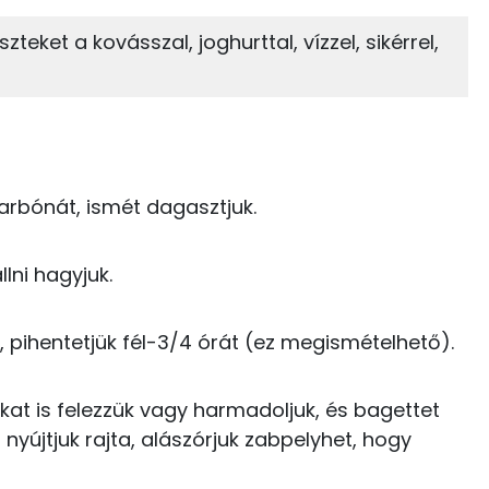
6%
32%
ket a kovásszal, joghurttal, vízzel, sikérrel,
Zsír
Víz
423 kcal
TOP vitaminok
76 kcal
Kolin:
175 kcal
karbónát, ismét dagasztjuk.
Niacin - B3 vitamin:
25 kcal
E vitamin:
23 kcal
lni hagyjuk.
Tiamin - B1 vitamin:
0 kcal
k, pihentetjük fél-3/4 órát (ez megismételhető).
B6 vitamin:
0 kcal
zokat is felezzük vagy harmadoljuk, és bagettet
5 kcal
nyújtjuk rajta, alászórjuk zabpelyhet, hogy
0 kcal