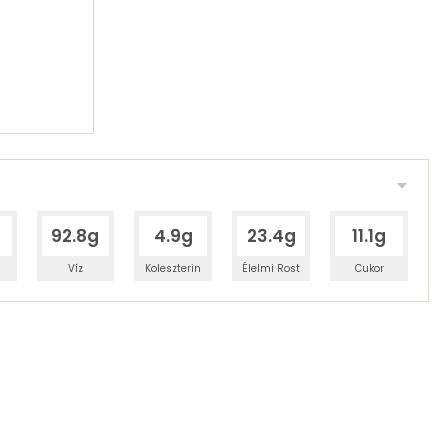
92.8g
4.9g
23.4g
11.1g
Víz
Koleszterin
Élelmi Rost
Cukor
 adagban
100 grammban
52%
6%
zénhidrát
Zsír
 adagban
100 grammban