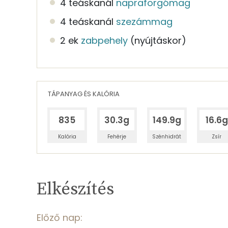
4 teáskanál
napraforgómag
4 teáskanál
szezámmag
2 ek
zabpehely
(nyújtáskor)
TÁPANYAG ÉS KALÓRIA
835
30.3g
149.9g
16.6g
Kalória
Fehérje
Szénhidrát
Zsír
Egy adagban
4
TÁPANYAGTARTALOM
Elkészítés
10%
Fehérje
S
Egy adagban
4
Előző nap: