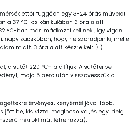
30.3 g
0 kcal
Hőmérséklettől függően egy 3-24 órás művelet
ron a 37 °C-os kánikulában 3 óra alatt
53 kcal
 °C-ban már imádkozni kell neki, így vígan
0 kcal
16.6 g
 nagy zacskóban, hogy ne száradjon ki, mellé
lom miatt. 3 óra alatt készre kelt.:) )
21 kcal
3 g
12 kcal
 a sütőt 220 °C-ra állítjuk. A sütőtérbe
7 g
őedényt, majd 5 perc után visszavesszük a
11 kcal
5 g
11 kcal
5 mg
bagettekre érvényes, kenyérnél jóval több.
 jött be, kis vízzel meglocsolva ,és egy ideig
835 kcal
-szerű mikroklímát létrehozva).
1302.4 g