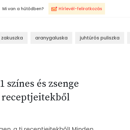
Mi van a hűtődben?
Hírlevél-feliratkozás
zakuszka
aranygaluska
juhtúrós puliszka
1 színes és zsenge
 receptjeitekből
gen, a ti receptjeitekből! Minden