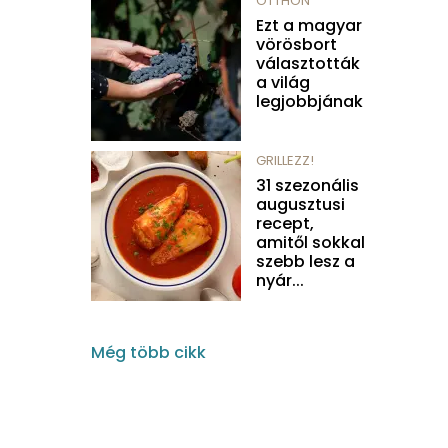
OTTHON
Ezt a magyar
vörösbort
választották
a világ
legjobbjának
GRILLEZZ!
31 szezonális
augusztusi
recept,
amitől sokkal
szebb lesz a
nyár...
Még több cikk