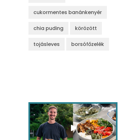
cukormentes banánkenyér
chia puding
körözött
tojásleves
borsófőzelék