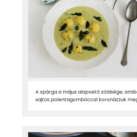
A spárga a május alapvető zöldsége, amibő
sajtos polentagombóccal koronázzuk meg