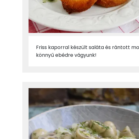
Friss kaporral készült saláta és rántott m
könnyű ebédre vágyunk!