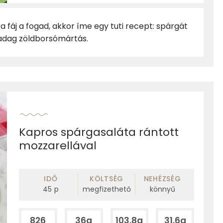
 fáj a fogad, akkor íme egy tuti recept: spárgát
 adag zöldborsómártás.
Kapros spárgasaláta rántott
mozzarellával
IDŐ
KÖLTSÉG
NEHÉZSÉG
45
p
megfizethető
könnyű
826
36g
103.8g
31.6g