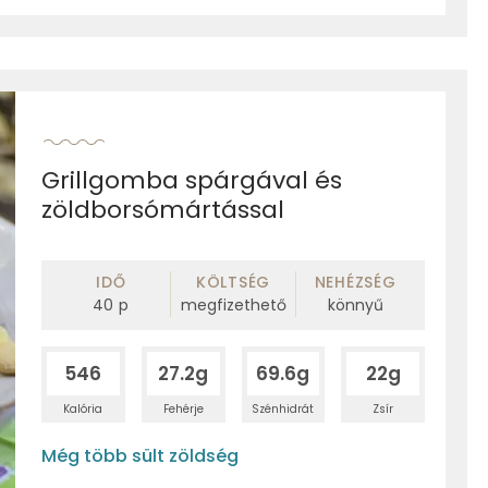
Grillgomba spárgával és
zöldborsómártással
IDŐ
KÖLTSÉG
NEHÉZSÉG
40
p
megfizethető
könnyű
546
27.2g
69.6g
22g
Kalória
Fehérje
Szénhidrát
Zsír
Még több sült zöldség