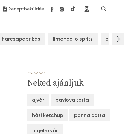
Receptbeküldés
harcsapaprikás
limoncello spritz
brassói sz
Neked ajánljuk
ajvár
pavlova torta
házi ketchup
panna cotta
fügelekvár