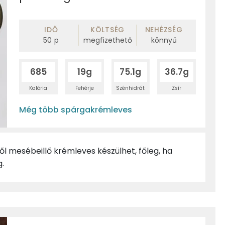
IDŐ
KÖLTSÉG
NEHÉZSÉG
50
p
megfizethető
könnyű
685
19g
75.1g
36.7g
Kalória
Fehérje
Szénhidrát
Zsír
Még több spárgakrémleves
l mesébeillő krémleves készülhet, főleg, ha
.