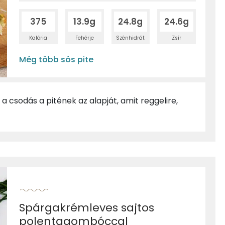
375
13.9g
24.8g
24.6g
Kalória
Fehérje
Szénhidrát
Zsír
Még több sós pite
a csodás a pitének az alapját, amit reggelire,
Spárgakrémleves sajtos
polentagombóccal