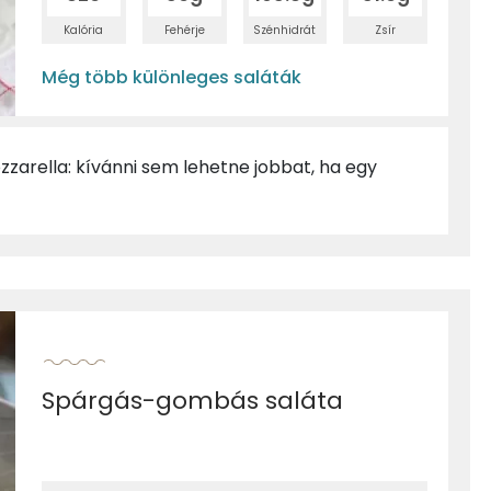
Kalória
Fehérje
Szénhidrát
Zsír
Még több különleges saláták
ozzarella: kívánni sem lehetne jobbat, ha egy
Spárgás-gombás saláta