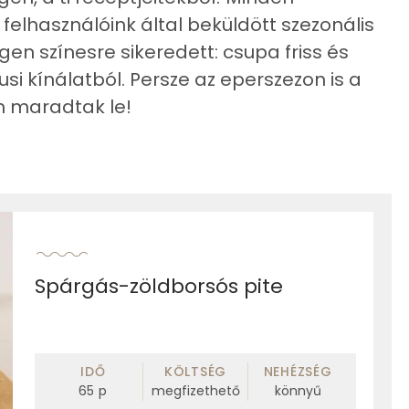
felhasználóink által beküldött szezonális
en színesre sikeredett: csupa friss és
i kínálatból. Persze az eperszezon is a
m maradtak le!
Spárgás-zöldborsós pite
IDŐ
KÖLTSÉG
NEHÉZSÉG
65
p
megfizethető
könnyű