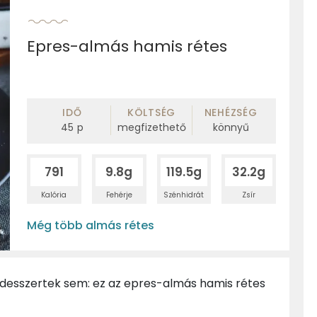
Epres-almás hamis rétes
IDŐ
KÖLTSÉG
NEHÉZSÉG
45
p
megfizethető
könnyű
791
9.8g
119.5g
32.2g
Kalória
Fehérje
Szénhidrát
Zsír
Még több almás rétes
 desszertek sem: ez az epres-almás hamis rétes