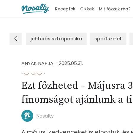
Receptek
Cikkek
Mit főzzek ma?
Nosalty
juhtúrós sztrapacska
sportszelet
ANYÁK NAPJA
2025.05.31.
Ezt főzheted – Májusra 3
finomságot ajánlunk a ti
Nosalty
A májusi kedvenceket is elhoztuk, és i