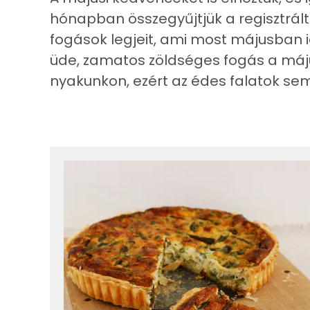
hónapban összegyűjtjük a regisztrált 
fogások legjeit, ami most májusban ig
üde, zamatos zöldséges fogás a május
nyakunkon, ezért az édes falatok se