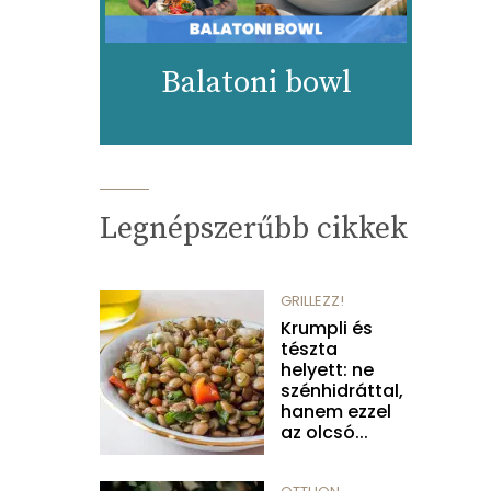
Balatoni bowl
Legnépszerűbb cikkek
GRILLEZZ!
Krumpli és
tészta
helyett: ne
szénhidráttal,
hanem ezzel
az olcsó...