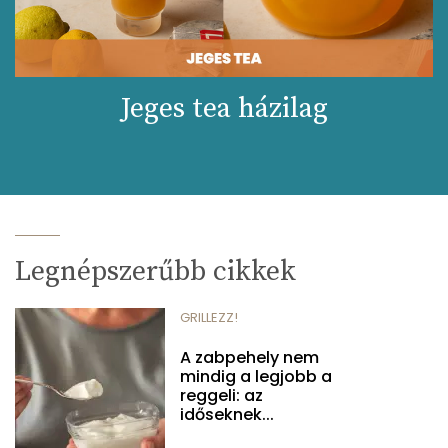
Jeges tea házilag
Legnépszerűbb cikkek
GRILLEZZ!
A zabpehely nem
mindig a legjobb a
reggeli: az
időseknek...