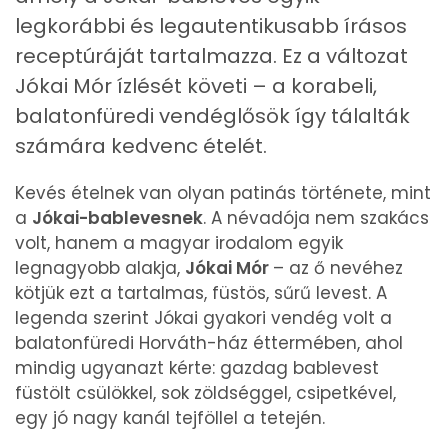
Retinol - A vitamin:
73 micro
legkorábbi és legautentikusabb írásos
receptúráját tartalmazza. Ez a változat
α-karotin
1267 micro
Jókai Mór ízlését követi – a korabeli,
balatonfüredi vendéglősök így tálalták
β-karotin
3683 micro
számára kedvenc ételét.
β-crypt
3 micro
Kevés ételnek van olyan patinás története, mint
Likopin
644 micro
a
Jókai-bablevesnek
. A névadója nem szakács
volt, hanem a magyar irodalom egyik
Lut-zea
887 micro
legnagyobb alakja,
Jókai Mór
– az ő nevéhez
kötjük ezt a tartalmas, füstös, sűrű levest. A
legenda szerint Jókai gyakori vendég volt a
Összesen
1048 kcal
balatonfüredi Horváth-ház éttermében, ahol
mindig ugyanazt kérte: gazdag bablevest
füstölt csülökkel, sok zöldséggel, csipetkével,
egy jó nagy kanál tejföllel a tetején.