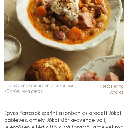
Fotó: Hering
EGY TÁNYÉR MÚLTIDÉZÉS: TARTALMAS,
FÜSTÖS, MAGYAROS
András
Egyes források szerint azonban az eredeti Jókai-
bableves, amely Jókai Mór kedvence volt,
jelentősen eltért attól a változattól, amelyet ma