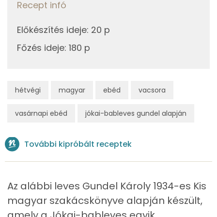
Recept infó
E vitamin:
2 mg
C vitamin:
45 mg
Előkészítés ideje
:
20 p
Főzés ideje
:
180 p
D vitamin:
14 micro
K vitamin:
216 micro
hétvégi
magyar
ebéd
vacsora
Tiamin - B1 vitamin:
1 mg
vasárnapi ebéd
jókai-bableves gundel alapján
Riboflavin - B2 vitamin:
0 mg
Niacin - B3 vitamin:
5 mg
További kipróbált receptek
Pantoténsav - B5 vitamin:
0 mg
Folsav - B9-vitamin:
357 micro
Az alábbi leves Gundel Károly 1934-es Kis
magyar szakácskönyve alapján készült,
Kolin:
165 mg
amely a Jókai-bableves egyik