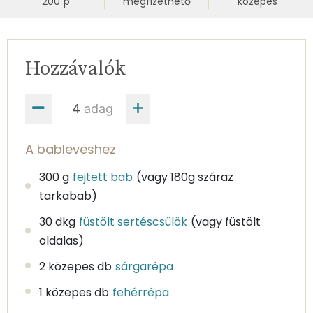
200
p
megfizethető
közepes
Hozzávalók
adag
A bableveshez
300 g
fejtett bab
(vagy 180g száraz
tarkabab)
30 dkg
füstölt sertéscsülök
(vagy füstölt
oldalas)
2 közepes db
sárgarépa
1 közepes db
fehérrépa