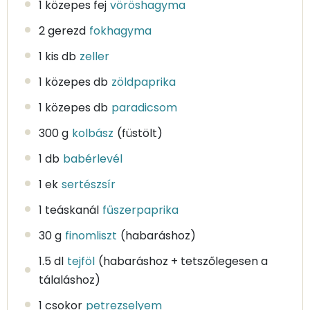
1 közepes fej
vöröshagyma
2 gerezd
fokhagyma
1 kis db
zeller
1 közepes db
zöldpaprika
1 közepes db
paradicsom
300 g
kolbász
(füstölt)
1 db
babérlevél
1 ek
sertészsír
1 teáskanál
fűszerpaprika
30 g
finomliszt
(habaráshoz)
1.5 dl
tejföl
(habaráshoz + tetszőlegesen a
tálaláshoz)
1 csokor
petrezselyem