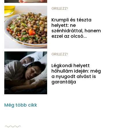
GRILLEZZ!
Krumpli és tészta
helyett: ne
szénhidráttal, hanem
ezzel az olcsó...
GRILLEZZ!
Légkondi helyett
hőhullám idején: még
a nyugodt alvást is
garantálja
Még több cikk