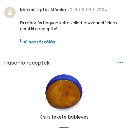
Kórikné Lipták Mónika
2026. 02. 08. 9:23:34
És mikor és hogyan kell a zellert hozzáadni? Nem
derül ki a receptből.
1
hozzászólás
Hasonló receptek
Csilis fekete bableves