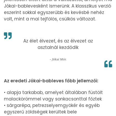
Jókai-bablevesként ismerünk. A klasszikus verzió
eszerint sokkal egyszerűbb és kevésbé nehéz
volt, mint a mai tejfölös, csülkös változat.
Az élet élvezet, és az élvezet az
asztalnál kezdődik
– Jókai Mór.
Az eredeti Jókai-bableves főbb jellemzői:
• alapja tarkabab, amelyet általában füstölt
malackörömmel vagy sonkacsonttal főztek
• sárgarépa, petrezselyemgyökér és egyéb
egyszerű zöldségek kerültek bele