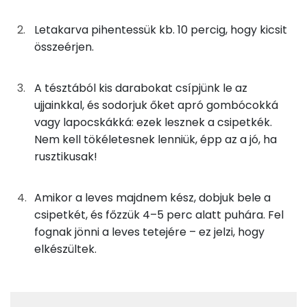
Cukor
9 mg
Letakarva pihentessük kb. 10 percig, hogy kicsit
Élelmi rost
16 mg
összeérjen.
Víz
A tésztából kis darabokat csípjünk le az
ujjainkkal, és sodorjuk őket apró gombócokká
Összesen
245.2 g
vagy lapocskákká: ezek lesznek a csipetkék.
Nem kell tökéletesnek lenniük, épp az a jó, ha
rusztikusak!
Vitaminok
Összesen
0
Amikor a leves majdnem kész, dobjuk bele a
csipetkét, és főzzük 4–5 perc alatt puhára. Fel
A vitamin (RAE):
433 micro
fognak jönni a leves tetejére – ez jelzi, hogy
elkészültek.
B6 vitamin:
1 mg
B12 Vitamin:
1 micro