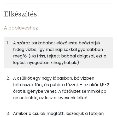
Egy
4
100
Elkészítés
adagban
adagban
grammban
TÁPANYAGTARTALOM
A bableveshez
13%
20%
12%
Egy
4
100
Fehérje
Szénhidrát
Zsír
adagban
adagban
grammban
A száraz tarkababot előző este beáztatjuk
hideg vízbe, így másnap sokkal gyorsabban
A bableveshez
13%
20%
12%
55%
megfő. (Ha friss, fejtett babbal dolgozol, ezt a
Fehérje
Szénhidrát
Zsír
Víz
75g
fejtett bab
250 kcal
lépést nyugodtan kihagyhatjuk.)
TOP ásványi anyagok
75g
füstölt sertéscsülök
150 kcal
Nátrium
A csülköt egy nagy lábasban, bő vízben
feltesszük főni, és puhára főzzük – ez akár 1,5-2
40g
sárgarépa
15 kcal
Foszfor
órát is igénybe vehet. A főzővizet semmiképp
ne öntsük ki, ez lesz a levesünk lelke!
23g
fehérrépa
14 kcal
Kálcium
23g
vöröshagyma
8 kcal
Magnézium
Amikor a csülök megfőtt, leszedjük a tetején