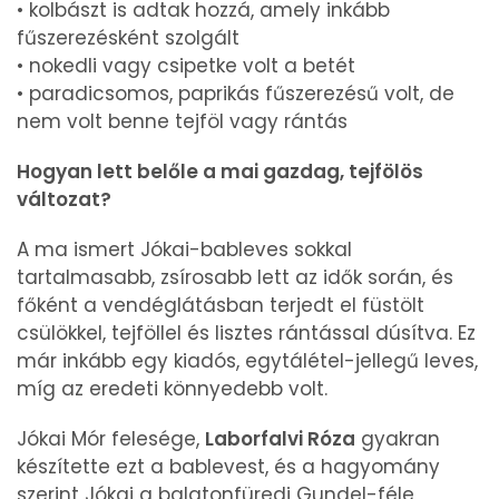
• kolbászt is adtak hozzá, amely inkább
fűszerezésként szolgált
• nokedli vagy csipetke volt a betét
• paradicsomos, paprikás fűszerezésű volt, de
nem volt benne tejföl vagy rántás
Hogyan lett belőle a mai gazdag, tejfölös
változat?
A ma ismert Jókai-bableves sokkal
tartalmasabb, zsírosabb lett az idők során, és
főként a vendéglátásban terjedt el füstölt
csülökkel, tejföllel és lisztes rántással dúsítva. Ez
már inkább egy kiadós, egytálétel-jellegű leves,
míg az eredeti könnyedebb volt.
Jókai Mór felesége,
Laborfalvi Róza
gyakran
készítette ezt a bablevest, és a hagyomány
szerint Jókai a balatonfüredi Gundel-féle