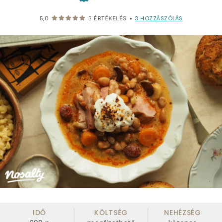
3
HOZZÁSZÓLÁS
5,0
3
ÉRTÉKELÉS
•
IDŐ
KÖLTSÉG
NEHÉZSÉG