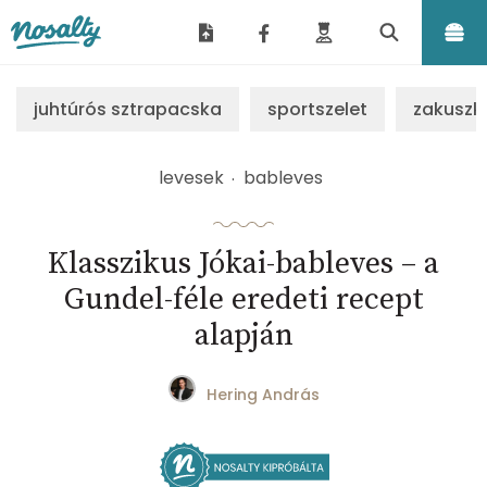
Nosalty
juhtúrós sztrapacska
sportszelet
zakuszk
levesek
bableves
Klasszikus Jókai-bableves – a
Gundel-féle eredeti recept
alapján
Hering András