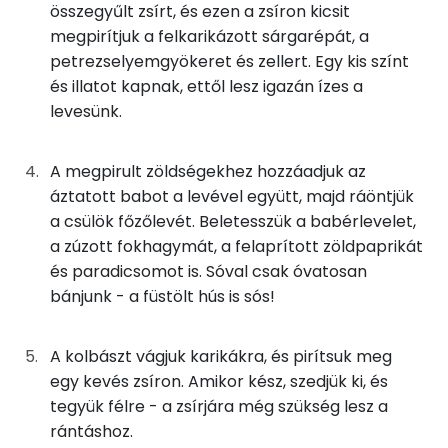
összegyűlt zsírt, és ezen a zsíron kicsit
2g
fokhagyma
2 kcal
Szelén
megpirítjuk a felkarikázott sárgarépát, a
petrezselyemgyökeret és zellert. Egy kis színt
40g
zeller
14 kcal
TOP vitaminok
és illatot kapnak, ettől lesz igazán ízes a
Kolin:
levesünk.
25g
zöldpaprika
4 kcal
C vitamin:
25g
paradicsom
5 kcal
A megpirult zöldségekhez hozzáadjuk az
áztatott babot a levével együtt, majd ráöntjük
Niacin - B3 vitamin:
75g
kolbász
339 kcal
a csülök főzőlevét. Beletesszük a babérlevelet,
β-karotin
a zúzott fokhagymát, a felaprított zöldpaprikát
0g
babérlevél
0 kcal
és paradicsomot is. Sóval csak óvatosan
E vitamin:
4g
sertészsír
34 kcal
bánjunk - a füstölt hús is sós!
0g
fűszerpaprika
0 kcal
Fehérje
A kolbászt vágjuk karikákra, és pirítsuk meg
egy kevés zsíron. Amikor kész, szedjük ki, és
8g
finomliszt
27 kcal
Összesen
55.9 g
tegyük félre - a zsírjára még szükség lesz a
rántáshoz.
38g
tejföl
74 kcal