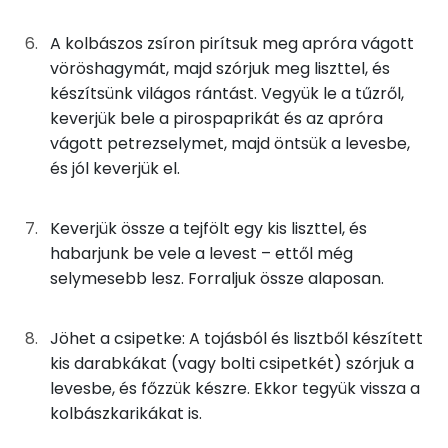
Zsír
11g
petrezselyem
4 kcal
A kolbászos zsíron pirítsuk meg apróra vágott
Összesen
53.6 g
vöröshagymát, majd szórjuk meg liszttel, és
0g
só
0 kcal
készítsünk világos rántást. Vegyük le a tűzről,
Telített zsírsav
21 g
keverjük bele a pirospaprikát és az apróra
0g
fekete bors
0 kcal
vágott petrezselymet, majd öntsük a levesbe,
Egyszeresen telítetlen zsírsav:
9 g
és jól keverjük el.
A házi csipetkéhez
Többszörösen telítetlen zsírsav
3 g
Keverjük össze a tejfölt egy kis liszttel, és
25g
finomliszt
91 kcal
Koleszterin
120 mg
habarjunk be vele a levest – ettől még
14g
tojás
17 kcal
selymesebb lesz. Forraljuk össze alaposan.
Ásványi anyagok
0g
só
0 kcal
Jöhet a csipetke: A tojásból és lisztből készített
Összesen
3244.8 g
kis darabkákat (vagy bolti csipetkét) szórjuk a
Összesen
levesbe, és főzzük készre. Ekkor tegyük vissza a
1048 kcal
Cink
6 mg
kolbászkarikákat is.
Szelén
45 mg