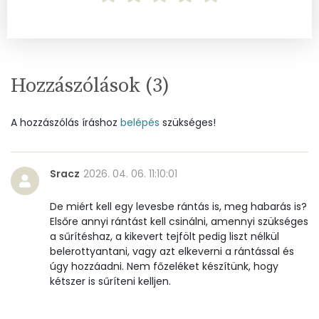
Hozzászólások (
3
)
A hozzászólás íráshoz
belépés
szükséges!
Sracz
2026. 04. 06. 11:10:01
De miért kell egy levesbe rántás is, meg habarás is?
Elsőre annyi rántást kell csinálni, amennyi szükséges
a sűrítéshaz, a kikevert tejfölt pedig liszt nélkül
belerottyantani, vagy azt elkeverni a rántással és
úgy hozzáadni. Nem főzeléket készítünk, hogy
kétszer is sűríteni kelljen.