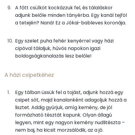
A főtt csülköt kockázzuk fel, és tálaláskor
Kálcium
297 mg
adjunk belőle minden tányérba. Egy kanál tejföl
a tetején? Naná! Ez a Jókai-bableves koronája.
Vas
11 mg
Magnézium
197 mg
Egy szelet puha fehér kenyérrel vagy házi
cipóval tálaljuk, hűvös napokon igazi
Foszfor
559 mg
boldogságkanalazás lesz belőle!
Nátrium
2128 mg
A házi csipetkéhez
Réz
1 mg
Egy tálban üssük fel a tojást, adjunk hozzá egy
Mangán
2 mg
csipet sót, majd kanalanként adagoljuk hozzá a
lisztet. Addig gyúrjuk, amíg kemény, de jól
Szénhidrát
formázható tésztát kapunk. Olyan állagú
legyen, mint egy nagyon kemény nudlitészta –
Összesen
87.8 g
nem baj, ha kicsit morzsálódik, az a jó.