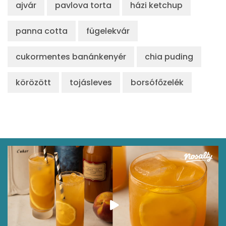
ajvár
pavlova torta
házi ketchup
panna cotta
fügelekvár
cukormentes banánkenyér
chia puding
körözött
tojásleves
borsófőzelék