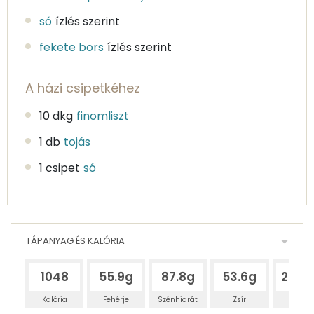
só
ízlés szerint
fekete bors
ízlés szerint
A házi csipetkéhez
10 dkg
finomliszt
1 db
tojás
1 csipet
só
TÁPANYAG ÉS KALÓRIA
1048
55.9g
87.8g
53.6g
245.
Kalória
Fehérje
Szénhidrát
Zsír
Víz