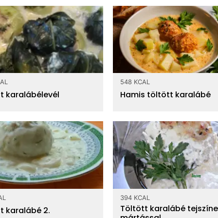
CAL
548 KCAL
t karalábélevél
Hamis töltött karalábé
AL
394 KCAL
Töltött karalábé tejszín
t karalábé 2.
mártással