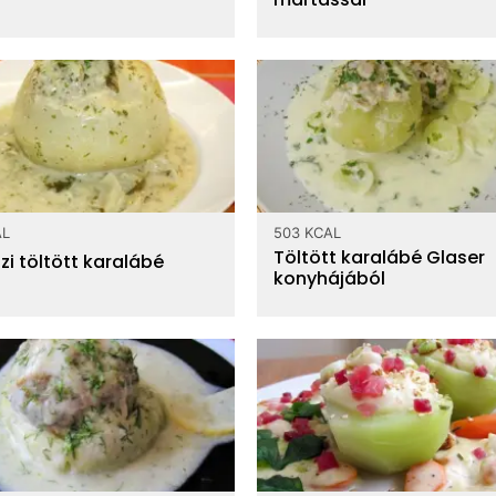
AL
503 KCAL
Töltött karalábé Glaser
i töltött karalábé
konyhájából