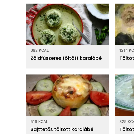
682 KCAL
1214 K
Zöldfűszeres töltött karalábé
Töltöt
516 KCAL
825 KC
Sajttetős töltött karalábé
Töltöt