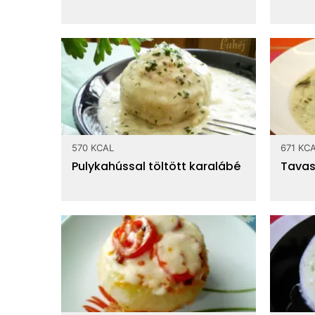
570 KCAL
671 KC
Pulykahússal töltött karalábé
Tavasz