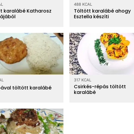
AL
488 KCAL
tt karalábé Katharosz
Töltött karalábé ahogy
ájából
Esztella készíti
AL
317 KCAL
Csirkés-répás töltött
val töltött karalábé
karalábé