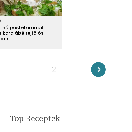
AL
amájpástétommal
t karalábé tejfölös
ban
2
Top Receptek