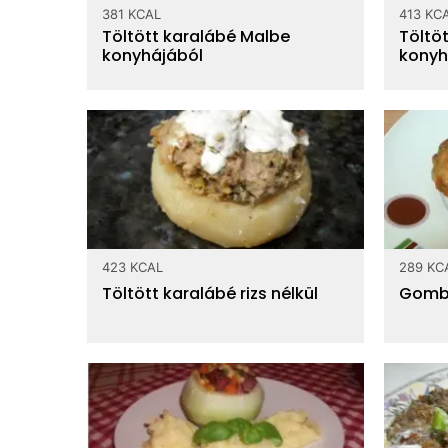
381 KCAL
413 KC
Töltött karalábé Malbe
Töltö
konyhájából
konyh
423 KCAL
289 KC
Töltött karalábé rizs nélkül
Gombá