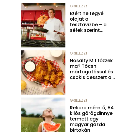
GRILLEZZ!
Ezért ne tegyél
olajat a
tésztavízbe – a
séfek szerint...
GRILLEZZ!
Nosalty Mit főzzek
ma? Tócsni
mártogatóssal és
csokis desszert a...
GRILLEZZ!
Rekord méretű, 84
kilós görögdinnye
termett egy
magyar gazda
birtokán