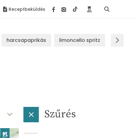
Receptbeküldés
harcsapaprikás
limoncello spritz
brassói s
Szűrés