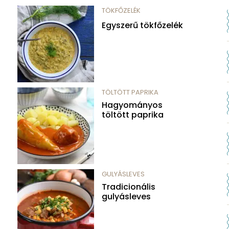
TÖKFŐZELÉK
Egyszerű tökfőzelék
TÖLTÖTT PAPRIKA
Hagyományos
töltött paprika
GULYÁSLEVES
Tradicionális
gulyásleves