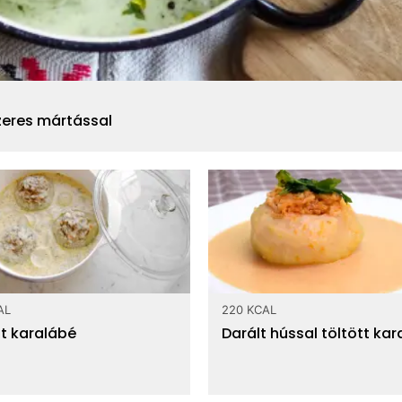
szeres mártással
AL
220 KCAL
tt karalábé
Darált hússal töltött ka