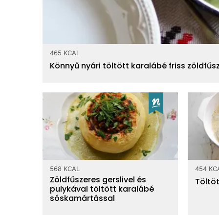
465 KCAL
Könnyű nyári töltött karalábé friss zöldfű
568 KCAL
454 KC
Zöldfűszeres gerslivel és
Töltö
pulykával töltött karalábé
sóskamártással