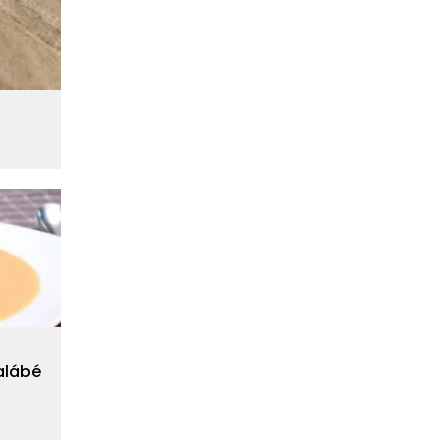
ralábé