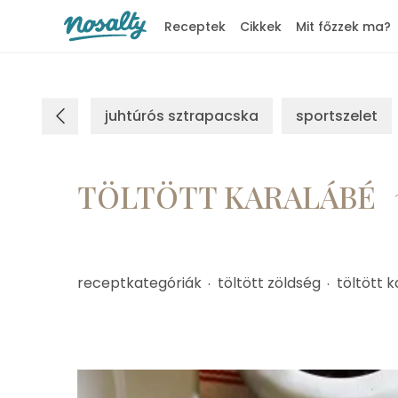
Receptek
Cikkek
Mit főzzek ma?
Nosalty
juhtúrós sztrapacska
sportszelet
TÖLTÖTT KARALÁBÉ
receptkategóriák
töltött zöldség
töltött 