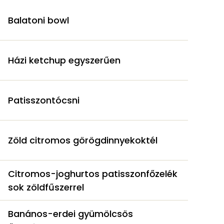
Balatoni bowl
Házi ketchup egyszerűen
Patisszontócsni
Zöld citromos görögdinnyekoktél
Citromos-joghurtos patisszonfőzelék
sok zöldfűszerrel
Banános-erdei gyümölcsös