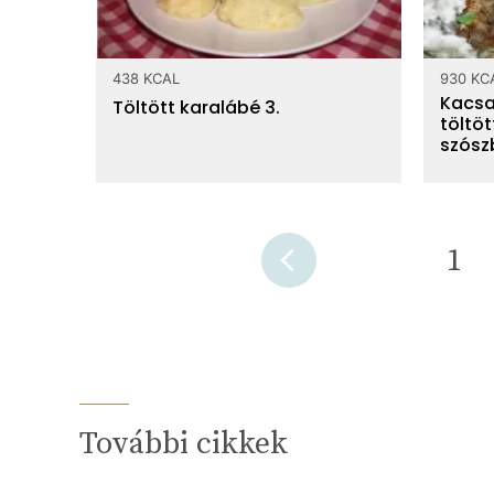
438 KCAL
930 KC
Kacs
Töltött karalábé 3.
töltöt
szósz
1
További cikkek