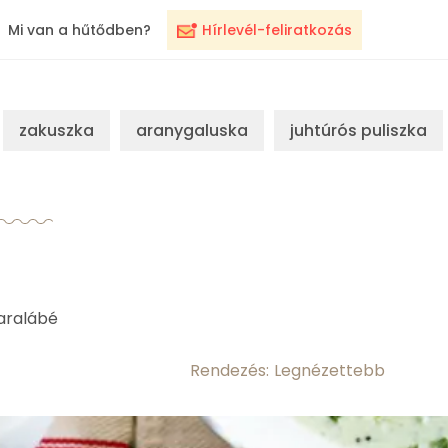
Mi van a hűtődben?
Hírlevél-feliratkozás
zakuszka
aranygaluska
juhtúrós puliszka
karalábé
Rendezés: