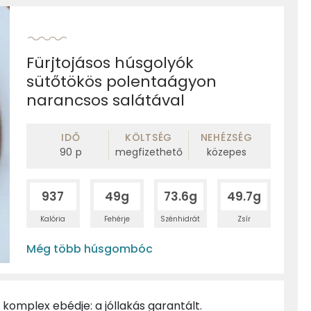
Fürjtojásos húsgolyók
sütőtökös polentaágyon
narancsos salátával
IDŐ
KÖLTSÉG
NEHÉZSÉG
90
p
megfizethető
közepes
937
49g
73.6g
49.7g
Kalória
Fehérje
Szénhidrát
Zsír
Még több húsgombóc
 komplex ebédje: a jóllakás garantált.