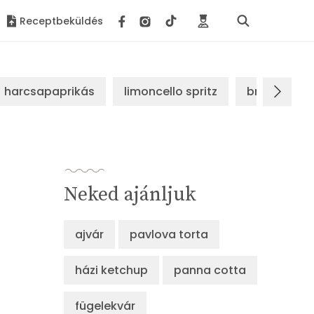
Receptbeküldés
harcsapaprikás
limoncello spritz
brassói sz
Neked ajánljuk
ajvár
pavlova torta
házi ketchup
panna cotta
fügelekvár