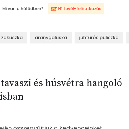
Mi van a hűtődben?
Hírlevél-feliratkozás
zakuszka
aranygaluska
juhtúrós puliszka
 tavaszi és húsvétra hangoló
lisban
jén összegyűjtjük a kedvenceinket