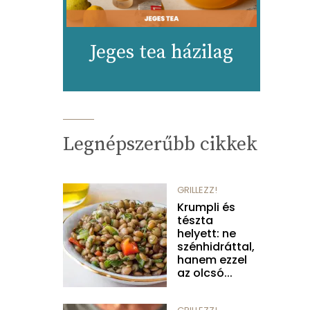
Jeges tea házilag
Legnépszerűbb cikkek
GRILLEZZ!
Krumpli és
tészta
helyett: ne
szénhidráttal,
hanem ezzel
az olcsó...