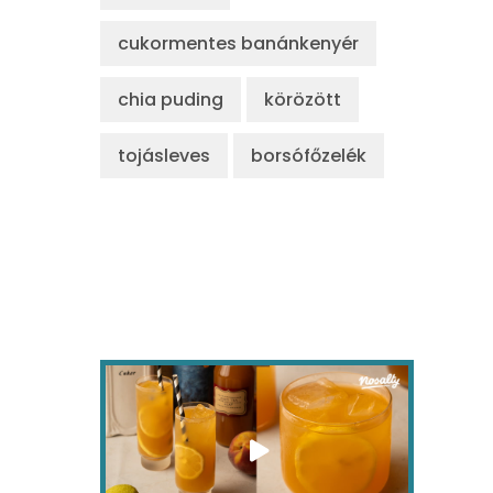
cukormentes banánkenyér
chia puding
körözött
tojásleves
borsófőzelék