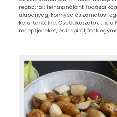
regisztrált felhasználóink fogásai közü
alapanyag, könnyed és zamatos fogás
kerül terítékre. Csatlakozzatok ti is 
receptjeiteket, és inspiráljátok egy