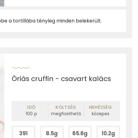
bbe a tortillába tényleg minden belekerült.
Óriás cruffin - csavart kalács
IDŐ
KÖLTSÉG
NEHÉZSÉG
100
p
megfizethető
közepes
391
8.5g
65.6g
10.2g