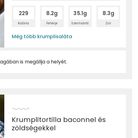
229
8.2g
35.1g
8.3g
Kalória
Fehérje
Szénhidrát
Zsír
Még több krumplisaláta
gában is megállja a helyét.
Krumplitortilla baconnel és
zöldségekkel