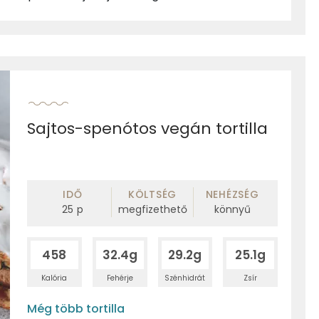
Sajtos-spenótos vegán tortilla
IDŐ
KÖLTSÉG
NEHÉZSÉG
25
p
megfizethető
könnyű
458
32.4g
29.2g
25.1g
Kalória
Fehérje
Szénhidrát
Zsír
Még több tortilla