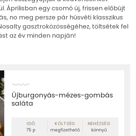
l. Áprilisban egy csomó új, frissen előbújt
, no meg persze pár húsvéti klasszikus
a Nosalty gasztroközösségéhez, töltsétek fel
mást az év minden napján!
Újburgonyás-mézes-gombás
saláta
IDŐ
KÖLTSÉG
NEHÉZSÉG
75
p
megfizethető
könnyű