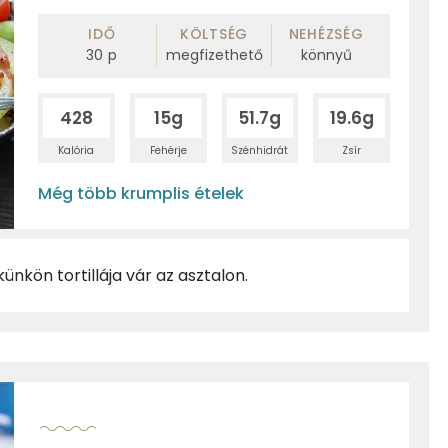
IDŐ
KÖLTSÉG
NEHÉZSÉG
30
p
megfizethető
könnyű
428
15g
51.7g
19.6g
Kalória
Fehérje
Szénhidrát
Zsír
Még több krumplis ételek
ünkön tortillája vár az asztalon.