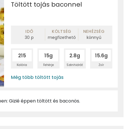
Töltött tojás baconnel
IDŐ
KÖLTSÉG
NEHÉZSÉG
30
p
megfizethető
könnyű
215
15g
2.8g
15.6g
Kalória
Fehérje
Szénhidrát
Zsír
Még több töltött tojás
en: Gizié éppen töltött és baconös.