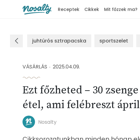
Receptek
Cikkek
Mit főzzek ma?
Nosalty
juhtúrós sztrapacska
sportszelet
VÁSÁRLÁS
2025.04.09.
Ezt főzheted – 30 zsenge
étel, ami felébreszt ápri
Nosalty
Cikksorozatunkban minden hónap ele