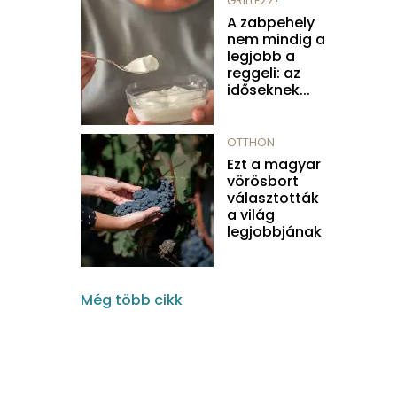
GRILLEZZ!
A zabpehely
nem mindig a
legjobb a
reggeli: az
időseknek...
OTTHON
Ezt a magyar
vörösbort
választották
a világ
legjobbjának
Még több cikk