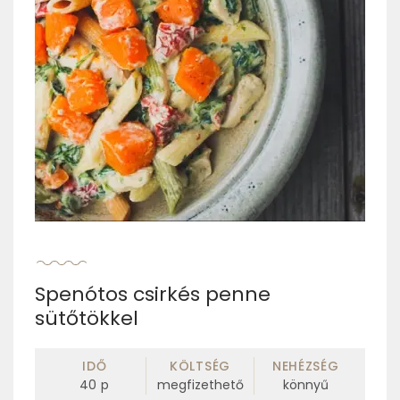
Spenótos csirkés penne
sütőtökkel
IDŐ
KÖLTSÉG
NEHÉZSÉG
40
p
megfizethető
könnyű