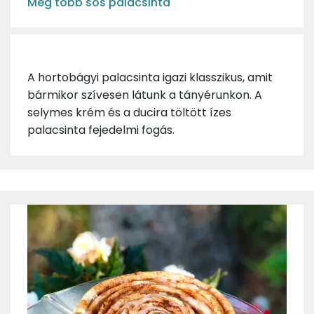
Még több sós palacsinta
A hortobágyi palacsinta igazi klasszikus, amit
bármikor szívesen látunk a tányérunkon. A
selymes krém és a ducira töltött ízes
palacsinta fejedelmi fogás.