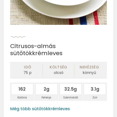
Citrusos-almás
sütőtökkrémleves
IDŐ
KÖLTSÉG
NEHÉZSÉG
75
p
olcsó
könnyű
162
2g
32.5g
3.1g
Kalória
Fehérje
Szénhidrát
Zsír
Még több sütőtökkrémleves