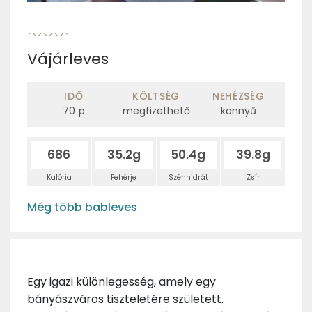
Vájárleves
IDŐ
KÖLTSÉG
NEHÉZSÉG
70
p
megfizethető
könnyű
686
35.2g
50.4g
39.8g
Kalória
Fehérje
Szénhidrát
Zsír
Még több bableves
Egy igazi különlegesség, amely egy
bányászváros tiszteletére született.