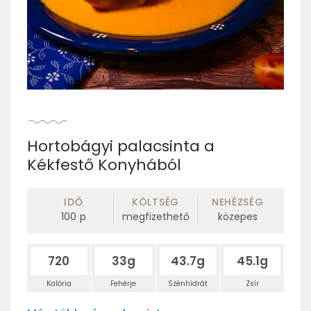
Hortobágyi palacsinta a
Kékfestő Konyhából
IDŐ
KÖLTSÉG
NEHÉZSÉG
100
p
megfizethető
közepes
720
33g
43.7g
45.1g
Kalória
Fehérje
Szénhidrát
Zsír