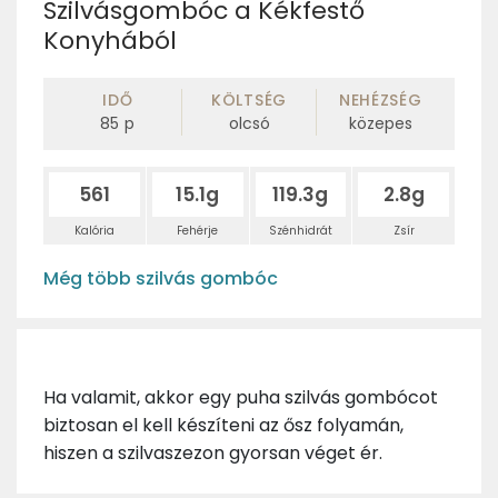
Szilvásgombóc a Kékfestő
Konyhából
IDŐ
KÖLTSÉG
NEHÉZSÉG
85
p
olcsó
közepes
561
15.1g
119.3g
2.8g
Kalória
Fehérje
Szénhidrát
Zsír
Még több szilvás gombóc
Ha valamit, akkor egy puha szilvás gombócot
biztosan el kell készíteni az ősz folyamán,
hiszen a szilvaszezon gyorsan véget ér.