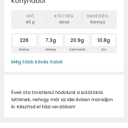
Konyhából
IDŐ
KÖLTSÉG
NEHÉZSÉG
40
p
olcsó
könnyű
226
7.3g
20.9g
10.8g
Kalória
Fehérje
Szénhidrát
Zsír
Még több kávés italok
Évek óta töretlenül hódolunk a sütőtökös
lattének, nehogy már az idei évben maradjon
ki. Készítsd el házi verzióban!