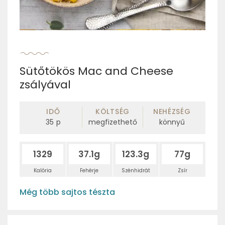
Sütőtökös Mac and Cheese
zsályával
IDŐ
KÖLTSÉG
NEHÉZSÉG
35
p
megfizethető
könnyű
1329
37.1g
123.3g
77g
Kalória
Fehérje
Szénhidrát
Zsír
Még több sajtos tészta