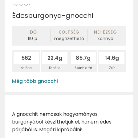
Édesburgonya-gnocchi
IDŐ
KÖLTSÉG
NEHÉZSÉG
110
p
megfizethető
könnyű
562
22.4g
85.7g
14.6g
Kalória
Fehérje
Szénhidrát
Zsír
Még több gnocchi
A gnocchit nemcsak hagyományos
burgonyából készíthetjük el, hanem édes
párjából is. Megéri kipróbálni!