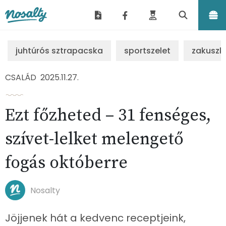
Nosalty
juhtúrós sztrapacska
sportszelet
zakuszk
CSALÁD
2025.11.27.
Ezt főzheted – 31 fenséges,
szívet-lelket melengető
fogás októberre
Nosalty
Jöjjenek hát a kedvenc receptjeink,