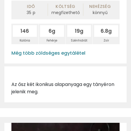
IDŐ
KÖLTSÉG
NEHÉZSÉG
35
p
megfizethető
könnyű
146
6g
19g
6.8g
Kalória
Fehérje
Szénhidrát
Zsír
Még több zöldséges egytálétel
Az ősz két ikonikus alapanyaga egy tányéron
jelenik meg.