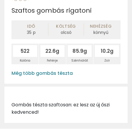
Szaftos gombás rigatoni
IDŐ
KÖLTSÉG
NEHÉZSÉG
35
p
olcsó
könnyű
522
22.6g
85.9g
10.2g
Kalória
Fehérje
Szénhidrát
Zsír
Még több gombás tészta
Gombás tészta szaftosan: ez lesz az új őszi
kedvenced!