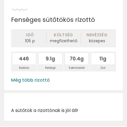
Fenséges sütőtökös rizottó
IDŐ
KÖLTSÉG
NEHÉZSÉG
105
p
megfizethető
közepes
446
9.1g
70.4g
11g
Kalória
Fehérje
Szénhidrát
Zsír
Még több rizottó
A sütőtök a rizottónak is jól áll!