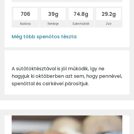
706
39g
74.8g
29.2g
Kalória
Fehérje
Szénhidrát
Zsír
Még több spenótos tészta
A sütőtöktésztával is jól működik, így ne
hagyjuk ki októberben azt sem, hogy pennével,
spenóttal és csirkével párosítjuk.