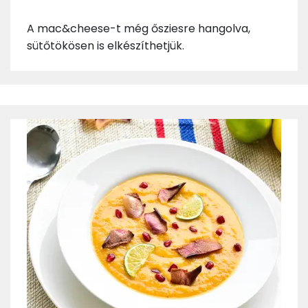
A mac&cheese-t még ősziesre hangolva,
sütőtökösen is elkészíthetjük.