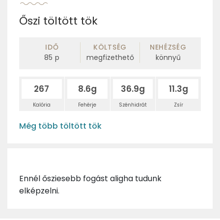
Őszi töltött tök
IDŐ
KÖLTSÉG
NEHÉZSÉG
85
p
megfizethető
könnyű
267
8.6g
36.9g
11.3g
Kalória
Fehérje
Szénhidrát
Zsír
Még több töltött tök
Ennél ősziesebb fogást aligha tudunk
elképzelni.