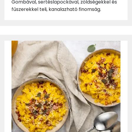
Gombával, sertéslapockával, zöldségekkel és
fűszerekkel teli, kanalazható finomság.