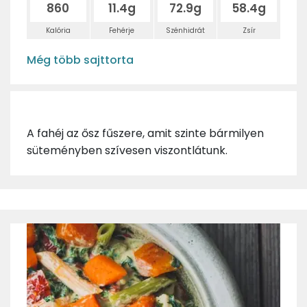
860
11.4g
72.9g
58.4g
Kalória
Fehérje
Szénhidrát
Zsír
Még több sajttorta
A fahéj az ősz fűszere, amit szinte bármilyen
süteményben szívesen viszontlátunk.