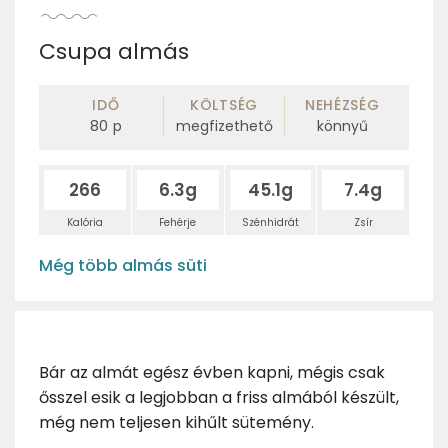
Csupa almás
IDŐ
KÖLTSÉG
NEHÉZSÉG
80
p
megfizethető
könnyű
266
6.3g
45.1g
7.4g
Kalória
Fehérje
Szénhidrát
Zsír
Még több almás süti
Bár az almát egész évben kapni, mégis csak
ősszel esik a legjobban a friss almából készült,
még nem teljesen kihűlt sütemény.