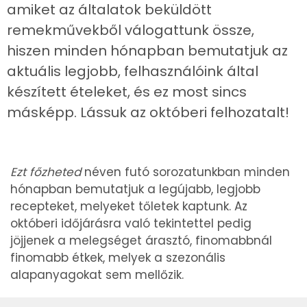
amiket az általatok beküldött
remekművekből válogattunk össze,
hiszen minden hónapban bemutatjuk az
aktuális legjobb, felhasználóink által
készített ételeket, és ez most sincs
másképp. Lássuk az októberi felhozatalt!
Ezt főzheted
néven futó sorozatunkban minden
hónapban bemutatjuk a legújabb, legjobb
recepteket, melyeket tőletek kaptunk. Az
októberi időjárásra való tekintettel pedig
jöjjenek a melegséget árasztó, finomabbnál
finomabb étkek, melyek a szezonális
alapanyagokat sem mellőzik.