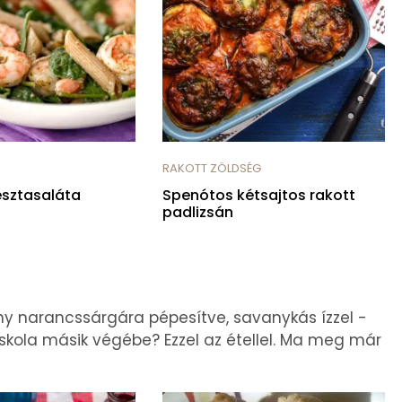
RAKOTT ZÖLDSÉG
észtasaláta
Spenótos kétsajtos rakott
padlizsán
y narancssárgára pépesítve, savanykás ízzel -
skola másik végébe? Ezzel az étellel. Ma meg már