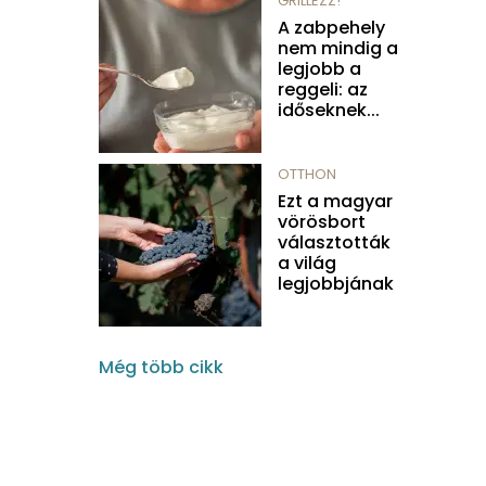
GRILLEZZ!
A zabpehely
nem mindig a
legjobb a
reggeli: az
időseknek...
OTTHON
Ezt a magyar
vörösbort
választották
a világ
legjobbjának
Még több cikk