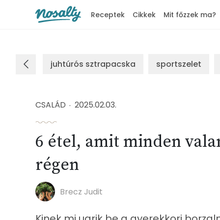
Receptek
Cikkek
Mit főzzek ma?
Nosalty
juhtúrós sztrapacska
sportszelet
CSALÁD
2025.02.03.
6 étel, amit minden vala
régen
Brecz Judit
Kinek mi ugrik be a gyerekkori borza