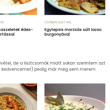
TEK
CSŐBEN SÜLT HAL
csaszeletek édes-
Egytepsis morzsás sült lazac
rtással
burgonyával
ivétel, de a lisztcsomók miatt sokan szerintem azt
lyes kedvencemet) pedig már meg sem merem