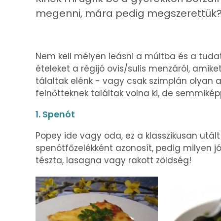
megenni, mára pedig megszerettük
Nem kell mélyen leásni a múltba és a tuda
ételeket a régijó ovis/sulis menzáról, ami
tálaltak elénk - vagy csak szimplán olyan
felnőtteknek találtak volna ki, de semmiké
1. Spenót
Popey ide vagy oda, ez a klasszikusan utál
spenótfőzelékként azonosít, pedig milyen jó
tészta, lasagna vagy rakott zöldség!