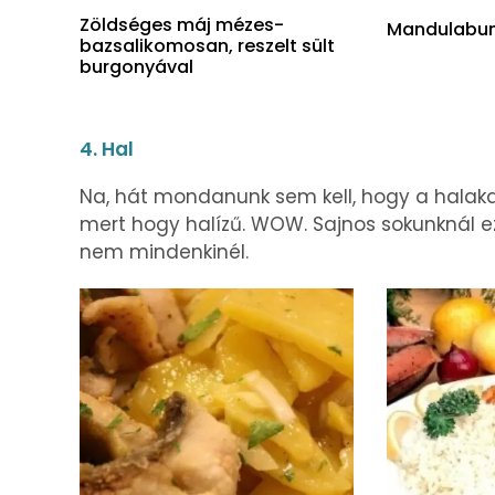
Zöldséges máj mézes-
Mandulabun
bazsalikomosan, reszelt sült
burgonyával
4. Hal
Na, hát mondanunk sem kell, hogy a halaka
mert hogy halízű. WOW. Sajnos sokunknál e
nem mindenkinél.