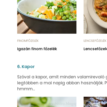
FINOMFŐZELÉK
LENCSEFŐZELÉK
Igazán finom főzelék
Lencsefőzel
6. Kapor
Szóval a kapor, amit minden valamirevaló g
legtöbben a mai napig abban használják. Pe
hmmm...