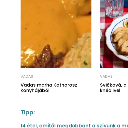
VADAS
VADAS
Vadas marha Katharosz
Svíčková, a
konyhájából
knédlivel
Tipp:
14 étel, amitől megdobbant a szívünk a 