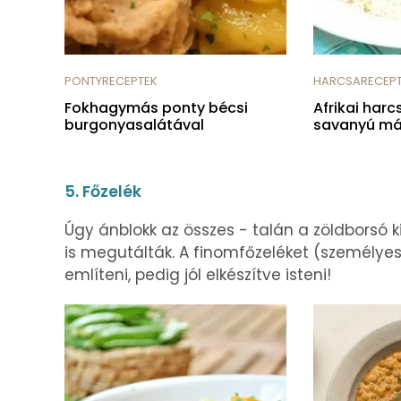
PONTYRECEPTEK
HARCSARECEP
Fokhagymás ponty bécsi
Afrikai har
burgonyasalátával
savanyú má
5. Főzelék
Úgy ánblokk az összes - talán a zöldborsó k
is megutálták. A finomfőzeléket (szemé
említeni, pedig jól elkészítve isteni!