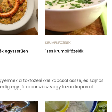
KRUMPLIFŐZELÉK
ék egyszerűen
Ízes krumplifőzelék
yermek a tökfőzelékkel kapcsol össze, és sajnos
dig egy jó kaporszósz vagy lazac kaporral,