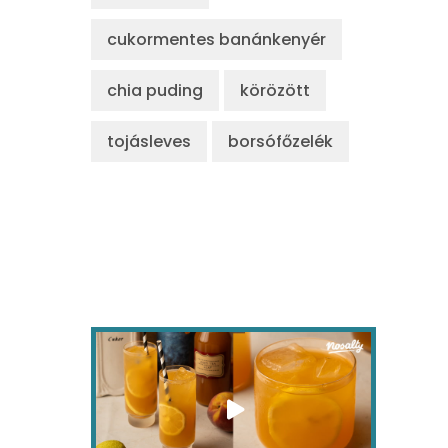
cukormentes banánkenyér
chia puding
körözött
tojásleves
borsófőzelék