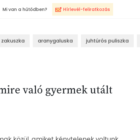
Mi van a hűtődben?
Hírlevél-feliratkozás
zakuszka
aranygaluska
juhtúrós puliszka
mire való gyermek utált
lmak közül, amiket kénytelenek voltunk