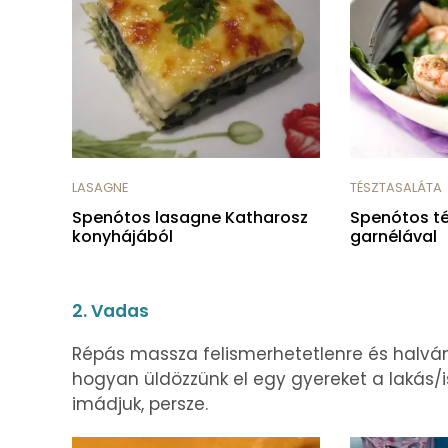
LASAGNE
TÉSZTASALÁTA
Spenótos lasagne Katharosz
Spenótos t
konyhájából
garnélával
2. Vadas
Répás massza felismerhetetlenre és halván
hogyan üldözzünk el egy gyereket a lakás/i
imádjuk, persze.