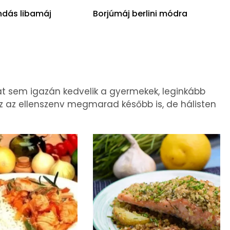
dás libamáj
Borjúmáj berlini módra
t sem igazán kedvelik a gyermekek, leginkább
z az ellenszenv megmarad később is, de hálisten