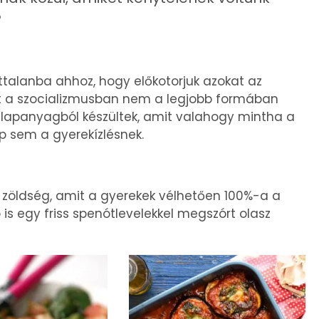
?
ttalanba ahhoz, hogy előkotorjuk azokat az
ket a szocializmusban nem a legjobb formában
 alapanyagból készültek, amit valahogy mintha a
pp sem a gyerekízlésnek.
t zöldség, amit a gyerekek vélhetően 100%-a a
 is egy friss spenótlevelekkel megszórt olasz