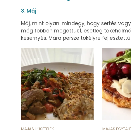
3. Máj
Máj, mint olyan: mindegy, hogy sertés vagy c
még többen megettük), esetleg tőkehalmáj,
kesernyés. Mára persze tökélyre fejlesztettük
MÁJAS HÚSÉTELEK
MÁJAS EGYTÁLÉ