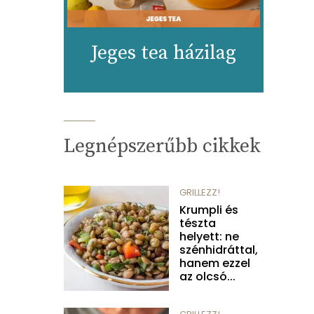
Jeges tea házilag
Legnépszerűbb cikkek
GRILLEZZ!
Krumpli és
tészta
helyett: ne
szénhidráttal,
hanem ezzel
az olcsó...