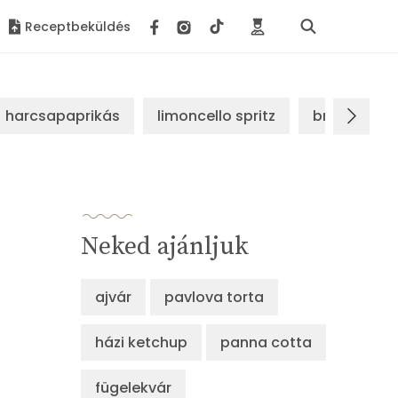
Receptbeküldés
harcsapaprikás
limoncello spritz
brassói sz
Neked ajánljuk
ajvár
pavlova torta
házi ketchup
panna cotta
fügelekvár