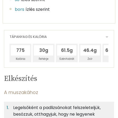
bors
ízlés szerint
TÁPANYAG ÉS KALÓRIA
775
30g
61.5g
46.4g
634.
Kalória
Fehérje
Szénhidrát
Zsír
Víz
Egy
6
100
Elkészítés
adagban
adagban
grammban
TÁPANYAGTARTALOM
A muszakához
4%
8%
6%
Egy
6
100
Fehérje
Szénhidrát
Zsír
adagban
adagban
grammban
Legelsőként a padlizsánokat felszeleteljük,
besózzuk, otthagyjuk, hogy ne legyenek
A muszakához
4%
8%
6%
82%