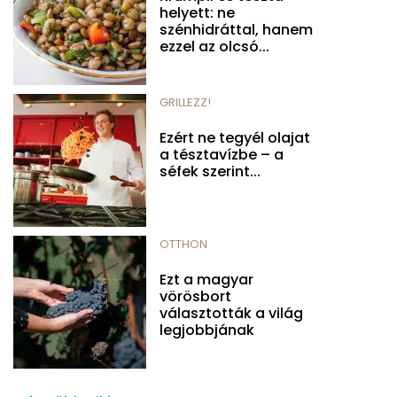
helyett: ne
szénhidráttal, hanem
ezzel az olcsó...
GRILLEZZ!
Ezért ne tegyél olajat
a tésztavízbe – a
séfek szerint...
OTTHON
Ezt a magyar
vörösbort
választották a világ
legjobbjának