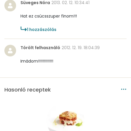
Likopin
11579 micro
Süveges Nóra
2013. 02. 12. 10:34:41
Lut-zea
3042 micro
Hat ez csúcsszuper finom!!!
1
hozzászólás
Összesen
775 kcal
Törölt felhasználó
2012. 12. 19. 18:04:39
Imádom!!!!!!!!!!!!!
Hasonló receptek