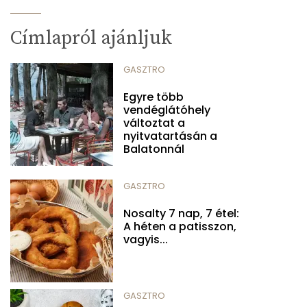
Címlapról ajánljuk
GASZTRO
Egyre több
vendéglátóhely
változtat a
nyitvatartásán a
Balatonnál
GASZTRO
Nosalty 7 nap, 7 étel:
A héten a patisszon,
vagyis...
GASZTRO