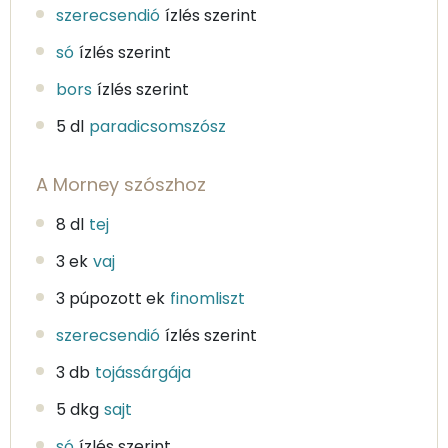
szerecsendió
ízlés szerint
só
ízlés szerint
bors
ízlés szerint
5 dl
paradicsomszósz
A Morney szószhoz
8 dl
tej
3 ek
vaj
3 púpozott ek
finomliszt
szerecsendió
ízlés szerint
3 db
tojássárgája
5 dkg
sajt
só
ízlés szerint