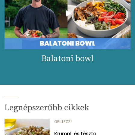
Balatoni bowl
Legnépszerűbb cikkek
GRILLEZZ!
Krumpli és tészta