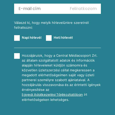
Mexikói kukoricasaláta
Reggeli receptek
Feliratkozom
További receptkategóriák
Válaszd ki, hogy melyik hírlevelünkre szeretnél
felíratkozni:
Napi hírlevél
Heti hírlevél
Hozzájárulok, hogy a Central Médiacsoport Zrt.
az általam szolgáltatott adatok és információk
alapján hírleveleket küldjön számomra és
közvetlen üzletszerzési céllal megkeressen a
megadott elérhetőségeimen saját vagy üzleti
partnerei személyre szabott ajánlataival. A
hozzájárulás visszavonása és az érintetti igények
érvényesítése az
Egyedi Adatkezelési Tájékoztatóban
írt
elérhetőségeken lehetséges.