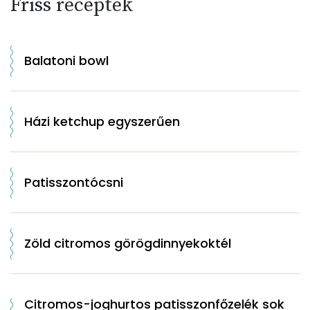
Friss receptek
Balatoni bowl
Házi ketchup egyszerűen
Patisszontócsni
Zöld citromos görögdinnyekoktél
Citromos-joghurtos patisszonfőzelék sok