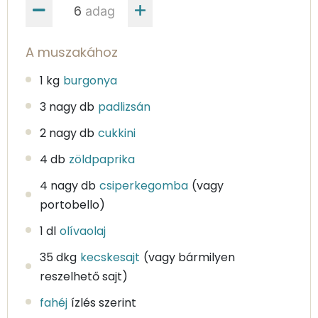
adag
A muszakához
1 kg
burgonya
3 nagy db
padlizsán
2 nagy db
cukkini
4 db
zöldpaprika
4 nagy db
csiperkegomba
(vagy
portobello)
1 dl
olívaolaj
35 dkg
kecskesajt
(vagy bármilyen
reszelhető sajt)
fahéj
ízlés szerint