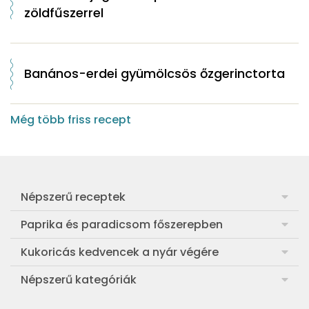
zöldfűszerrel
Banános-erdei gyümölcsös őzgerinctorta
Még több friss recept
Népszerű receptek
Frankfurti leves
Paprika és paradicsom főszerepben
Egyszerű muffin
Pan con Tomate
Kukoricás kedvencek a nyár végére
Aranygaluska
Paradicsom és paprika eltevése télre
Legfinomabb főtt kukorica
Népszerű kategóriák
Egyszerű paradicsomleves
Mézes-mascarponés sült paradicsom
Ropogós kukoricás fritters
Ebéd receptek