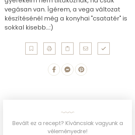
gyerekeim nem tiltakoznak, ha csak
Vitaminok
vegásan van. Ígérem, a vega változat
készítésénél még a konyhai "csatatér" is
Összesen
0
sokkal kisebb...:)
A vitamin (RAE):
393 micro
B6 vitamin:
1 mg
B12 Vitamin:
0 micro
E vitamin:
5 mg
C vitamin:
103 mg
D vitamin:
38 micro
K vitamin:
34 micro
Bevált ez a recept? Kíváncsiak vagyunk a
véleményedre!
Tiamin - B1 vitamin:
0 mg