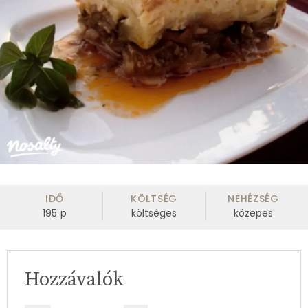
IDŐ
KÖLTSÉG
NEHÉZSÉG
195
p
költséges
közepes
Hozzávalók