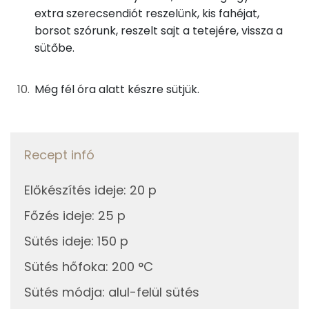
extra szerecsendiót reszelünk, kis fahéjat,
0g
só
0 kcal
Koleszterin
180 mg
borsot szórunk, reszelt sajt a tetejére, vissza a
sütőbe.
0g
bors
0 kcal
Ásványi anyagok
Még fél óra alatt készre sütjük.
Összesen
775 kcal
Összesen
1939.3 g
Cink
2 mg
Recept infó
Szelén
17 mg
Előkészítés ideje
:
20 p
Kálcium
471 mg
Főzés ideje
:
25 p
Vas
5 mg
Sütés ideje
:
150 p
Magnézium
128 mg
Sütés hőfoka
:
200 °C
Foszfor
534 mg
Sütés módja
:
alul-felül sütés