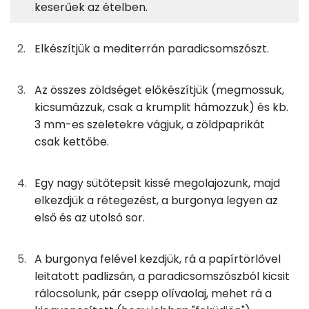
keserűek az ételben.
Fehérje
Szénhidrát
Zsír
Víz
167g
burgonya
96 kcal
TOP ásványi anyagok
Elkészítjük a mediterrán paradicsomszószt.
260g
padlizsán
62 kcal
Nátrium
130g
cukkini
21 kcal
Az összes zöldséget előkészítjük (megmossuk,
Foszfor
kicsumázzuk, csak a krumplit hámozzuk) és kb.
67g
zöldpaprika
11 kcal
Kálcium
3 mm-es szeletekre vágjuk, a zöldpaprikát
csak kettőbe.
28g
csiperkegomba
6 kcal
Magnézium
14g
olívaolaj
125 kcal
Egy nagy sütőtepsit kissé megolajozunk, majd
Szelén
elkezdjük a rétegezést, a burgonya legyen az
58g
kecskesajt
212 kcal
TOP vitaminok
első és az utolsó sor.
Kolin:
0g
fahéj
0 kcal
A burgonya felével kezdjük, rá a papírtörlővel
C vitamin:
leitatott padlizsán, a paradicsomszószból kicsit
0g
szerecsendió
0 kcal
rálocsolunk, pár csepp olívaolaj, mehet rá a
Likopin
0g
só
0 kcal