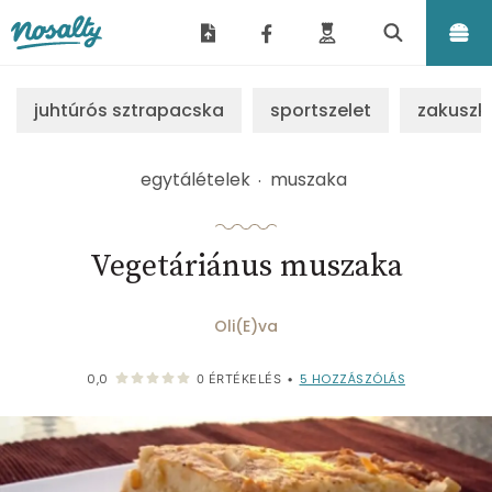
Nosalty
juhtúrós sztrapacska
sportszelet
zakuszk
egytálételek
muszaka
Vegetáriánus muszaka
Oli(E)va
5
HOZZÁSZÓLÁS
0,0
0
ÉRTÉKELÉS
•