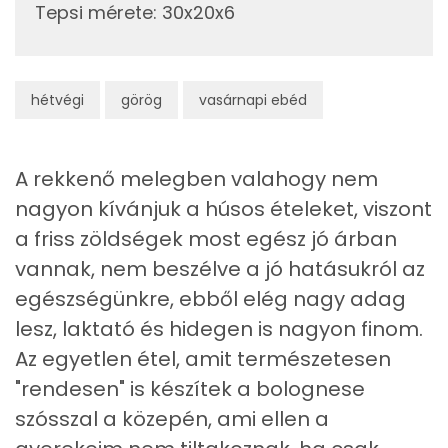
Tepsi mérete
:
30x20x6
Nátrium
780 mg
Réz
1 mg
hétvégi
görög
vasárnapi ebéd
Mangán
1 mg
Szénhidrát
A rekkenő melegben valahogy nem
nagyon kívánjuk a húsos ételeket, viszont
Összesen
61.5 g
a friss zöldségek most egész jó árban
Cukor
23 mg
vannak, nem beszélve a jó hatásukról az
egészségünkre, ebből elég nagy adag
Élelmi rost
14 mg
lesz, laktató és hidegen is nagyon finom.
Az egyetlen étel, amit természetesen
Víz
"rendesen" is készítek a bolognese
Összesen
634.5 g
szósszal a közepén, ami ellen a