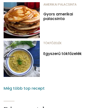
AMERIKAI PALACSINTA
Gyors amerikai
palacsinta
TÖKFŐZELÉK
Egyszerű tökfőzelék
Még több top recept