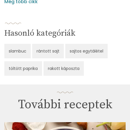
Még több cikk
Hasonló kategóriák
slambuc
rántott sajt
sajtos egytálétel
töltött paprika
rakott káposzta
További receptek