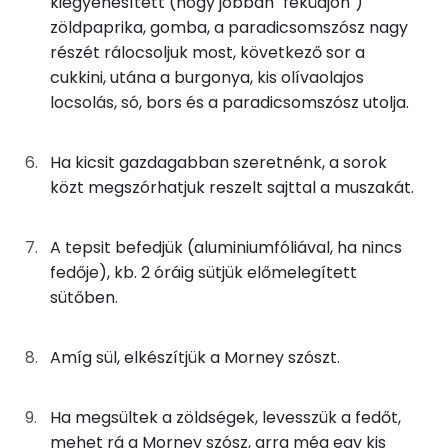
kiegyenesített (hogy jobban "feküdjön")
zöldpaprika, gomba, a paradicsomszósz nagy
Niacin - B3 vitamin:
0g
bors
0 kcal
részét rálocsoljuk most, következő sor a
cukkini, utána a burgonya, kis olívaolajos
E vitamin:
83g
paradicsomszósz
20 kcal
locsolás, só, bors és a paradicsomszósz utolja.
Fehérje
A Morney szószhoz
Ha kicsit gazdagabban szeretnénk, a sorok
közt megszórhatjuk reszelt sajttal a muszakát.
Összesen
30 g
133g
tej
75 kcal
7g
vaj
50 kcal
A tepsit befedjük (aluminiumfóliával, ha nincs
Zsír
fedője), kb. 2 óráig sütjük előmelegített
10g
finomliszt
36 kcal
Összesen
46.4 g
sütőben.
0g
szerecsendió
0 kcal
Telített zsírsav
22 g
Amíg sül, elkészítjük a Morney szószt.
10g
tojássárgája
32 kcal
Egyszeresen telítetlen zsírsav:
18 g
Ha megsültek a zöldségek, levesszük a fedőt,
8g
sajt
29 kcal
Többszörösen telítetlen zsírsav
3 g
mehet rá a Morney szósz, arra még egy kis