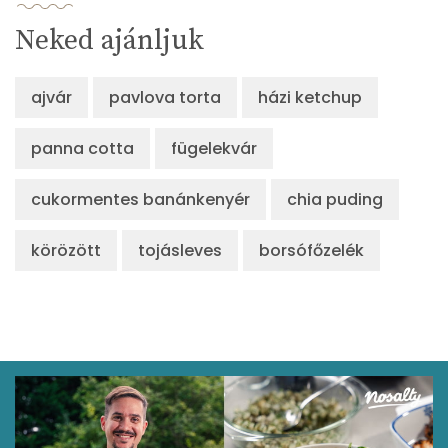
Neked ajánljuk
ajvár
pavlova torta
házi ketchup
panna cotta
fügelekvár
cukormentes banánkenyér
chia puding
körözött
tojásleves
borsófőzelék