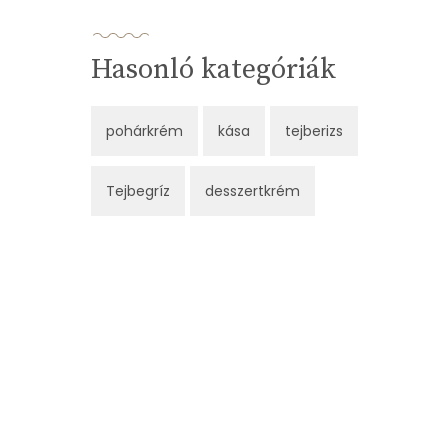
Hasonló kategóriák
pohárkrém
kása
tejberizs
Tejbegríz
desszertkrém