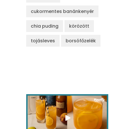
cukormentes banánkenyér
chia puding
körözött
tojásleves
borsófőzelék