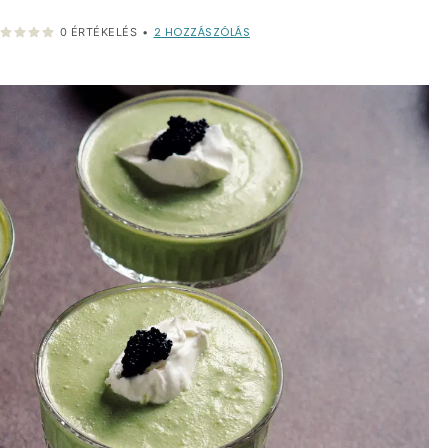
2
HOZZÁSZÓLÁS
0
ÉRTÉKELÉS
•