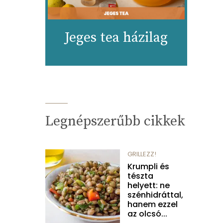
Jeges tea házilag
Legnépszerűbb cikkek
GRILLEZZ!
Krumpli és
tészta
helyett: ne
szénhidráttal,
hanem ezzel
az olcsó...