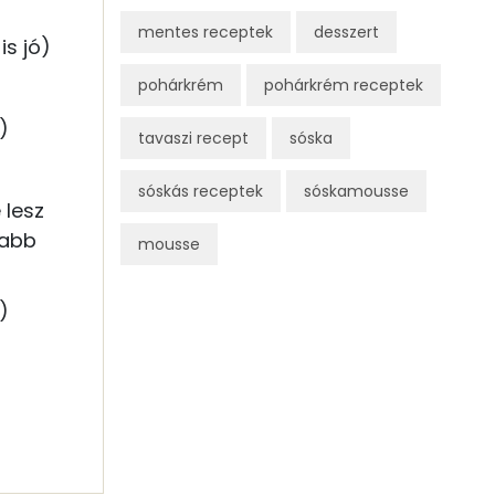
mentes receptek
desszert
is jó)
pohárkrém
pohárkrém receptek
)
tavaszi recept
sóska
sóskás receptek
sóskamousse
 lesz
sabb
mousse
)