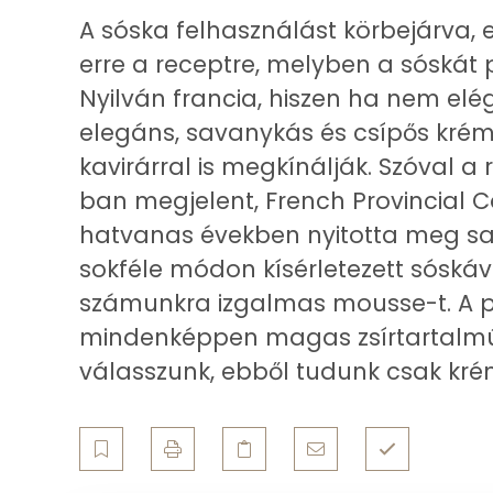
Vas
A sóska felhasználást körbejárva,
erre a receptre, melyben a sóskát 
Magnézium
Nyilván francia, hiszen ha nem elé
Foszfor
elegáns, savanykás és csípős kréme
kavirárral is megkínálják. Szóval a 
Nátrium
ban megjelent, French Provincial C
Réz
hatvanas években nyitotta meg sa
sokféle módon kísérletezett sóskáv
Mangán
számunkra izgalmas mousse-t. A p
mindenképpen magas zsírtartalmú t
Szénhidrát
válasszunk, ebből tudunk csak kré
Összesen
Cukor
Élelmi rost