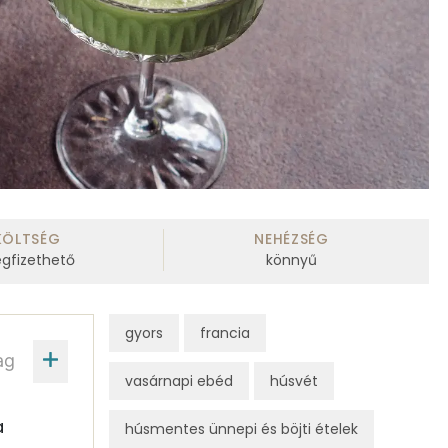
KÖLTSÉG
NEHÉZSÉG
gfizethető
könnyű
gyors
francia
ag
vasárnapi ebéd
húsvét
a
húsmentes ünnepi és böjti ételek