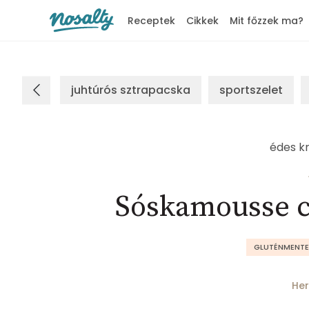
Receptek
Cikkek
Mit főzzek ma?
Nosalty
juhtúrós sztrapacska
sportszelet
édes k
Sóskamousse 
GLUTÉNMENTE
Her