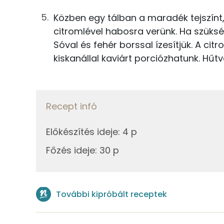
Telített zsírsav
Közben egy tálban a maradék tejszínt
citromlével habosra verünk. Ha szükség
Egyszeresen telítetlen zsírsav:
Sóval és fehér borssal ízesítjük. A ci
kiskanállal kaviárt porciózhatunk. Hűtve
Többszörösen telítetlen zsírsav
Koleszterin
Recept infó
Ásványi anyagok
Előkészítés ideje
:
4 p
Összesen
Főzés ideje
:
30 p
Cink
Szelén
További kipróbált receptek
Kálcium