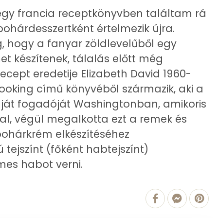
1 mg
 egy francia receptkönyvben találtam rá
pohárdesszertként értelmezik újra.
26 mg
g, hogy a fanyar zöldlevelűből egy
53 mg
t készítenek, tálalás előtt még
recept eredetije Elizabeth David 1960-
221 mg
ooking című könyvéből származik, aki a
0 mg
ját fogadóját Washingtonban, amikoris
al, végül megalkotta ezt a remek és
0 mg
ohárkrém elkészítéséhez
ejszínt (főként habtejszínt)
mes habot verni.
2.1 g
2 mg
0 mg