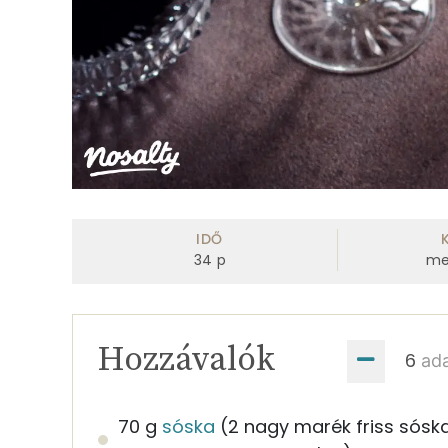
IDŐ
34
p
me
Hozzávalók
ad
70 g
sóska
(2 nagy marék friss sósk