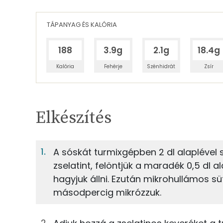
TÁPANYAG ÉS KALÓRIA
188
3.9g
2.1g
18.4g
Kalória
Fehérje
Szénhidrát
Zsír
Egy adagban
6
TÁPANYAGTARTALOM
Elkészítés
6%
Fehérje
S
Egy adagban
6
A sóskát turmixgépben 2 dl alaplével s
zselatint, felöntjük a maradék 0,5 dl a
6%
3%
12g
sóska
Fehérje
Szénhidrát
hagyjuk állni. Ezután mikrohullámos s
másodpercig mikrózzuk.
42g
zöldség alaplé
TOP ásványi anyagok
1g
zselatin