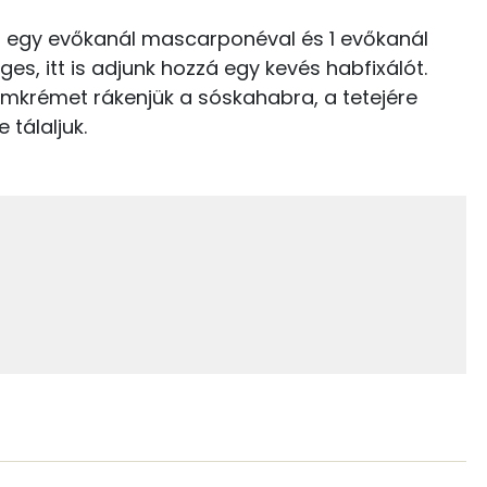
10 g
, egy evőkanál mascarponéval és 1 evőkanál
es, itt is adjunk hozzá egy kevés habfixálót.
5 g
tromkrémet rákenjük a sóskahabra, a tetejére
 tálaljuk.
1 g
83 mg
354.9 g
0 mg
3 mg
51 mg