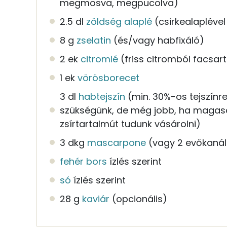
megmosva, megpucolva)
2.5 dl
zöldség alaplé
(csirkealaplével 
8 g
zselatin
(és/vagy habfixáló)
2 ek
citromlé
(friss citromból facsart
1 ek
vörösborecet
3 dl
habtejszín
(min. 30%-os tejszínre
szükségünk, de még jobb, ha maga
zsírtartalmút tudunk vásárolni)
3 dkg
mascarpone
(vagy 2 evőkanál
fehér bors
ízlés szerint
só
ízlés szerint
28 g
kaviár
(opcionális)