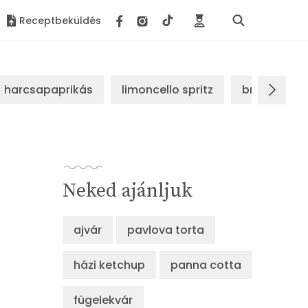
Receptbeküldés
harcsapaprikás
limoncello spritz
brassói sz
Neked ajánljuk
ajvár
pavlova torta
házi ketchup
panna cotta
fügelekvár