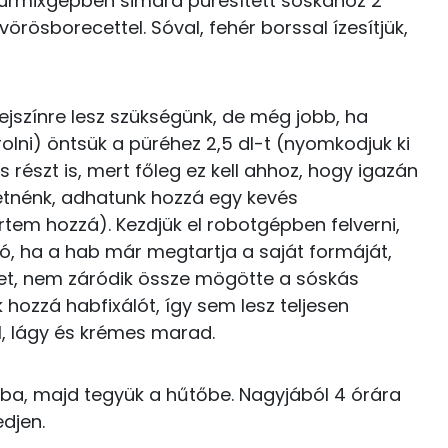
 turmixgépben simára pürésített sóskához 2
Kolin:
örösborecettel. Sóval, fehér borssal ízesítjük,
1 kcal
C vitamin:
0 kcal
E vitamin:
tejszínre lesz szükségünk, de még jobb, ha
146 kcal
lni) öntsük a püréhez 2,5 dl-t (nyomkodjuk ki
A vitamin (RAE):
részt is, mert főleg ez kell ahhoz, hogy igazán
20 kcal
Retinol - A vitamin:
retnénk, adhatunk hozzá egy kevés
0 kcal
rtem hozzá). Kezdjük el robotgépben felverni,
 jó, ha a hab már megtartja a saját formáját,
0 kcal
ket, nem záródik össze mögötte a sóskás
hozzá habfixálót, így sem lesz teljesen
12 kcal
3.9 g
l, lágy és krémes marad.
188 kcal
ba, majd tegyük a hűtőbe. Nagyjából 4 órára
djen.
18.4 g