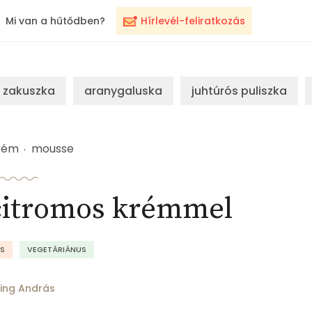
Mi van a hűtődben?
Hírlevél-feliratkozás
zakuszka
aranygaluska
juhtúrós puliszka
rém
mousse
citromos krémmel
S
VEGETÁRIÁNUS
ing András