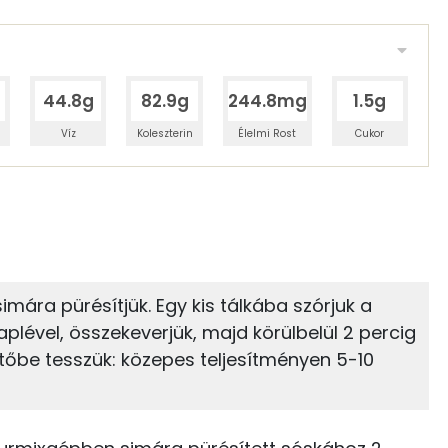
44.8g
82.9g
244.8mg
1.5g
Víz
Koleszterin
Élelmi Rost
Cukor
 adagban
100 grammban
3%
26%
zénhidrát
Zsír
 adagban
100 grammban
imára pürésítjük. Egy kis tálkába szórjuk a
laplével, összekeverjük, majd körülbelül 2 percig
26%
65%
2 kcal
Zsír
Víz
ütőbe tesszük: közepes teljesítményen 5-10
3 kcal
TOP vitaminok
4 kcal