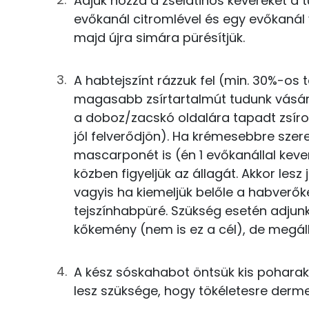
Adjuk hozzá a zselatinos keveréket a
Nátrium
evőkanál citromlével és egy evőkanál v
3g
citromlé
majd újra simára pürésítjük.
Foszfor
1g
vörösborecet
Kálcium
A habtejszínt rázzuk fel (min. 30%-os 
50g
habtejszín
magasabb zsírtartalmút tudunk vásáro
Magnézium
a doboz/zacskó oldalára tapadt zsíros 
5g
mascarpone
Szelén
jól felverődjön). Ha krémesebbre sze
0g
fehér bors
mascarponét is (én 1 evőkanállal keve
közben figyeljük az állagát. Akkor lesz
0g
só
vagyis ha kiemeljük belőle a habverő
Fehérje
tejszínhabpüré. Szükség esetén adjunk 
5g
kaviár
Összesen
kőkemény (nem is ez a cél), de megál
Összesen
Zsír
A kész sóskahabot öntsük kis poharak
lesz szüksége, hogy tökéletesre derme
Összesen