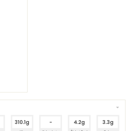
310.1g
-
4.2g
3.3g