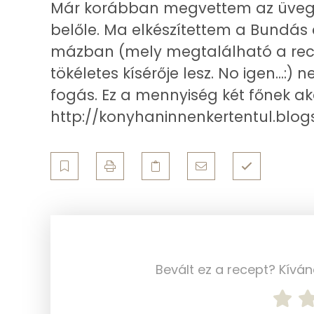
Már korábban megvettem az üvegté
Koleszterin
belőle. Ma elkészítettem a Bundás 
mázban (mely megtalálható a rece
tökéletes kísérője lesz. No igen...
Ásványi anyagok
fogás. Ez a mennyiség két főnek ak
Összesen
http://konyhaninnenkertentul.blog
Cink
Szelén
Kálcium
Vas
Magnézium
Bevált ez a recept? Kívá
Foszfor