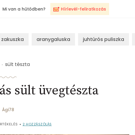
Mi van a hűtődben?
Hírlevél-feliratkozás
zakuszka
aranygaluska
juhtúrós puliszka
sült tészta
ás sült üvegtészta
Ági78
2
HOZZÁSZÓLÁS
RTÉKELÉS
•