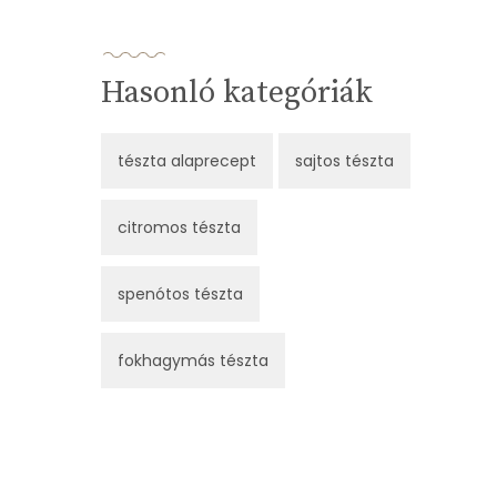
Hasonló kategóriák
tészta alaprecept
sajtos tészta
citromos tészta
spenótos tészta
fokhagymás tészta