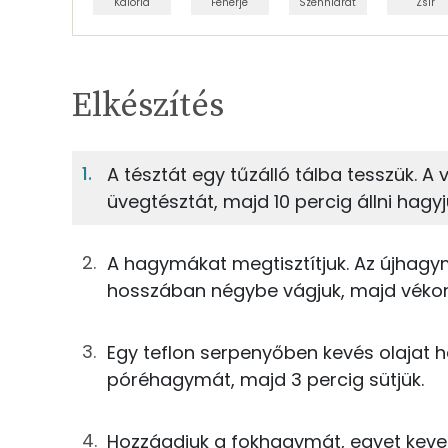
Kalória
Fehérje
Szénhidrát
Zsír
Egy adagban
4
TÁPANYAGTARTALOM
Elkészítés
1%
Fehérje
S
Egy adagban
4
A tésztát egy tűzálló tálba tesszük. A v
üvegtésztát, majd 10 percig állni hagyj
1%
14%
138g
újhagyma
Fehérje
Szénhidrát
25g
póréhagyma
A hagymákat megtisztítjuk. Az újhagym
TOP ásványi anyagok
hosszában négybe vágjuk, majd vékonya
2g
fokhagyma
Nátrium
45g
snidling
Egy teflon serpenyőben kevés olajat h
Kálcium
póréhagymát, majd 3 percig sütjük.
50g
üvegtészta
Foszfor
Hozzáadjuk a fokhagymát, egyet keverü
4g
olívaolaj