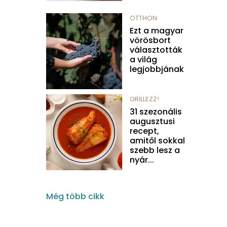
OTTHON
Ezt a magyar
vörösbort
választották
a világ
legjobbjának
GRILLEZZ!
31 szezonális
augusztusi
recept,
amitől sokkal
szebb lesz a
nyár...
Még több cikk