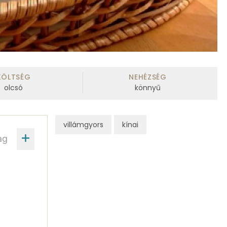
KÖLTSÉG
NEHÉZSÉG
olcsó
könnyű
villámgyors
kínai
ag