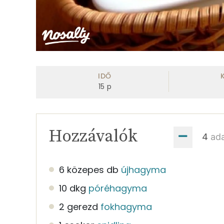
IDŐ
15
p
Hozzávalók
ad
6 közepes db
újhagyma
10 dkg
póréhagyma
2 gerezd
fokhagyma