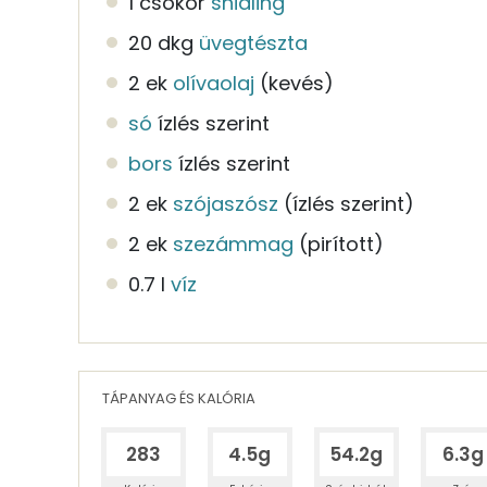
1 csokor
snidling
20 dkg
üvegtészta
2 ek
olívaolaj
(kevés)
só
ízlés szerint
bors
ízlés szerint
2 ek
szójaszósz
(ízlés szerint)
2 ek
szezámmag
(pirított)
0.7 l
víz
TÁPANYAG ÉS KALÓRIA
283
4.5g
54.2g
6.3g