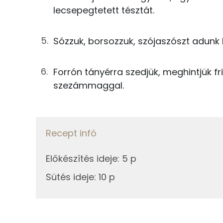
Magnézium
lecsepegtetett tésztát.
0g
só
Szelén
Sózzuk, borsozzuk, szójaszószt adunk h
0g
bors
5g
szójaszósz
Forrón tányérra szedjük, meghintjük f
Fehérje
szezámmaggal.
4g
szezámmag
Összesen
175g
víz
Zsír
Recept infó
Összesen
Összesen
Előkészítés ideje
:
5 p
Telített zsírsav
Sütés ideje
:
10 p
Egyszeresen telítetlen zsírsav:
Többszörösen telítetlen zsírsav