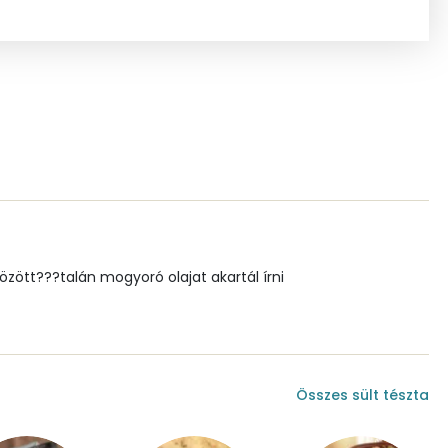
309 mg
0 mg
1 mg
54.2 g
3 mg
között???talán mogyoró olajat akartál írni
4 mg
Összes sült tészta
310.1 g