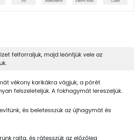
Víz
Koleszterin
Élelmi Rost
Cukor
 adagban
100 grammban
14%
2%
zénhidrát
Zsír
 adagban
100 grammban
izet felforraljuk, majd leöntjük vele az
uk.
2%
83%
26 kcal
Zsír
Víz
7 kcal
át vékony karikákra vágjuk, a pórét
TOP vitaminok
n felszeleteljük. A fokhagymát lereszeljük.
2 kcal
Kolin:
14 kcal
evítünk, és beletesszük az újhagymát és
C vitamin:
176 kcal
β-karotin
nk rajta, és rátesszük az előzőleg
35 kcal