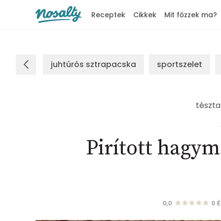
Receptek
Cikkek
Mit főzzek ma?
Nosalty
juhtúrós sztrapacska
sportszelet
tészta
Pirított hagym
0,0
0
É