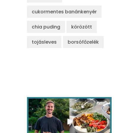
cukormentes banánkenyér
chia puding
körözött
tojásleves
borsófőzelék