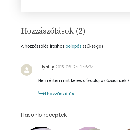
Nátrium
Réz
Hozzászólások (
2
)
Mangán
A hozzászólás íráshoz
belépés
szükséges!
Szénhidrát
Összesen
lillypilly
2015. 06. 24. 1:46:24
Cukor
Nem értem mit keres olívaolaj az ázsiai ízek 
Élelmi rost
1
hozzászólás
Víz
Hasonló receptek
Összesen