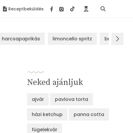
Receptbeküldés
harcsapaprikás
limoncello spritz
brassói sz
Neked ajánljuk
ajvár
pavlova torta
házi ketchup
panna cotta
fügelekvár