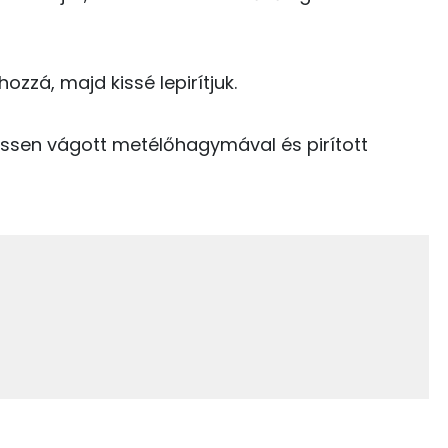
E vitamin:
0 kcal
Lut-zea
ozzá, majd kissé lepirítjuk.
0 kcal
3 kcal
rissen vágott metélőhagymával és pirított
20 kcal
4.5 g
0 kcal
283 kcal
6.3 g
1 g
4 g
1 g