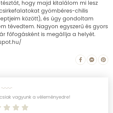
sztát, hogy majd kitalálom mi lesz
0 mg
csirkefalatokat gyömbéres-chilis
ptjeim között), és úgy gondoltam
:) nem tévedtem. Nagyon egyszerű és gyors
ár főfogásként is megállja a helyét.
647.6 g
spot.hu/
1 mg
6 mg
163 mg
4 mg
56 mg
ncsiak vagyunk a véleményedre!
107 mg