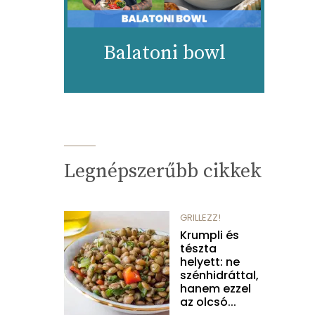
Balatoni bowl
Legnépszerűbb cikkek
GRILLEZZ!
Krumpli és
tészta
helyett: ne
szénhidráttal,
hanem ezzel
az olcsó...