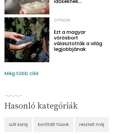
időseknek...
OTTHON
Ezt a magyar
vörösbort
választották a világ
legjobbjának
Még több cikk
Hasonló kategóriák
sült karaj
konfitált húsok
resztelt máj