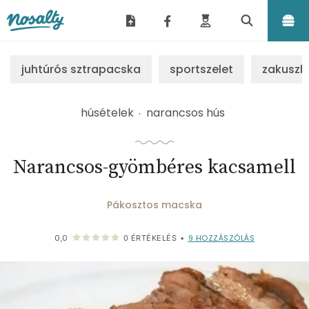
Nosalty
juhtúrós sztrapacska
sportszelet
zakuszk
húsételek
narancsos hús
Narancsos-gyömbéres kacsamell
Pákosztos macska
9
HOZZÁSZÓLÁS
0,0
0
ÉRTÉKELÉS
•