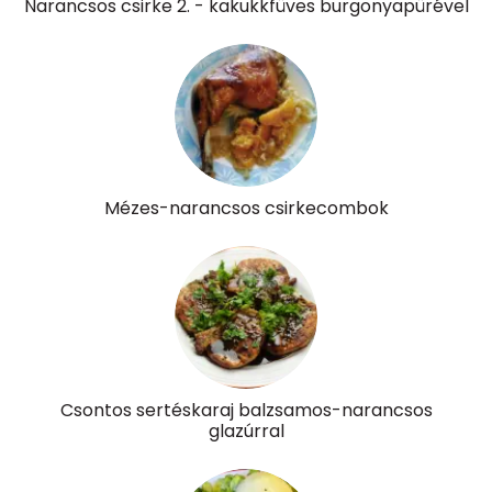
Narancsos csirke 2. - kakukkfüves burgonyapürével
D vitamin:
12 micro
K vitamin:
12 micro
Tiamin - B1 vitamin:
1 mg
Riboflavin - B2 vitamin:
2 mg
Mézes-narancsos csirkecombok
Niacin - B3 vitamin:
22 mg
Pantoténsav - B5 vitamin:
0 mg
Folsav - B9-vitamin:
128 micro
Kolin:
227 mg
Csontos sertéskaraj balzsamos-narancsos
Retinol - A vitamin:
190 micro
glazúrral
α-karotin
7 micro