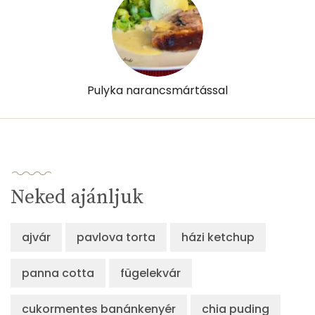
β-karotin
56 micro
β-crypt
152 micro
Likopin
0 micro
Pulyka narancsmártással
Lut-zea
133 micro
Összesen
821 kcal
Neked ajánljuk
ajvár
pavlova torta
házi ketchup
panna cotta
fügelekvár
cukormentes banánkenyér
chia puding