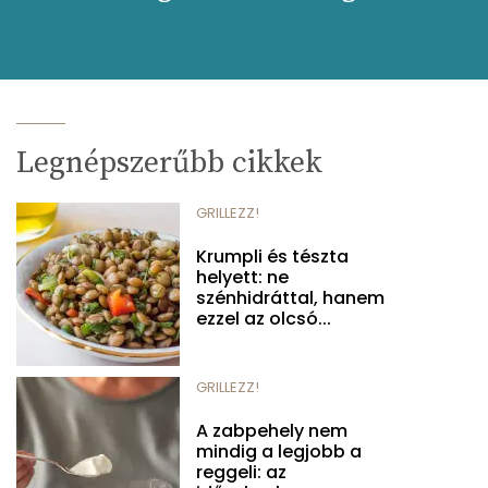
Legnépszerűbb cikkek
GRILLEZZ!
Krumpli és tészta
helyett: ne
szénhidráttal, hanem
ezzel az olcsó...
GRILLEZZ!
A zabpehely nem
mindig a legjobb a
reggeli: az