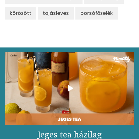
körözött
tojásleves
borsófőzelék
Jeges tea házilag