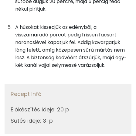
sütőbe dugjuk 20 percre, majd 5 percig fedő
A mázhoz
Kolin:
nékül pirítjuk.
50g
narancslekvár
123 kcal
C vitamin:
A húsokat kiszedjük az edényből, a
2g
fokhagyma
2 kcal
Niacin - B3 vitamin:
visszamaradó pörcöt pedig frissen facsart
narancslével kapatjuk fel. Addig kavargatjuk
5g
szójaszósz
3 kcal
E vitamin:
láng felett, amíg közepesen sűrű mártás nem
3g
gyömbér
2 kcal
lesz. A biztonság kedvéért átszűrjük, majd egy-
Riboflavin - B2 vitamin:
két kanál vajjal selymessé varázsoljuk.
4g
konyak
9 kcal
Fehérje
Összesen
821 kcal
Összesen
74.7 g
Recept infó
Előkészítés ideje
:
20 p
Zsír
Sütés ideje
:
31 p
Összesen
35.3 g