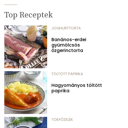
Top Receptek
JOGHURTTORTA
Banános-erdei
gyümölcsös
őzgerinctorta
TÖLTÖTT PAPRIKA
Hagyományos töltött
paprika
TÖKFŐZELÉK