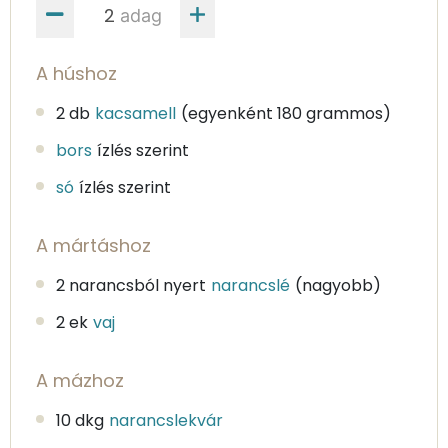
adag
A húshoz
2 db
kacsamell
(egyenként 180 grammos)
bors
ízlés szerint
só
ízlés szerint
A mártáshoz
2 narancsból nyert
narancslé
(nagyobb)
2 ek
vaj
A mázhoz
10 dkg
narancslekvár