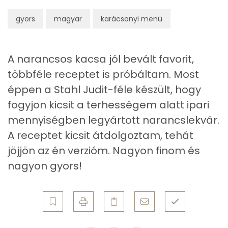
Telített zsírsav
16 g
gyors
magyar
karácsonyi menü
Egyszeresen telítetlen zsírsav:
9 g
Többszörösen telítetlen zsírsav
3 g
A narancsos kacsa jól bevált favorit,
többféle receptet is próbáltam. Most
Koleszterin
338 mg
éppen a Stahl Judit-féle készült, hogy
fogyjon kicsit a terhességem alatt ipari
Ásványi anyagok
mennyiségben legyártott narancslekvár.
Összesen
1696 g
A receptet kicsit átdolgoztam, tehát
jöjjön az én verzióm. Nagyon finom és
Cink
8 mg
nagyon gyors!
Szelén
56 mg
Kálcium
79 mg
Vas
10 mg