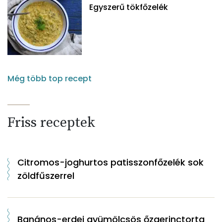
Egyszerű tökfőzelék
Még több top recept
Friss receptek
Citromos-joghurtos patisszonfőzelék sok
zöldfűszerrel
Banános-erdei gyümölcsös őzgerinctorta