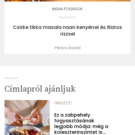
INDIAI FOGÁSOK
Csirke tikka masala naan kenyérrel és illatos
rizzsel
Pikács Árpád
Címlapról ajánljuk
GRILLEZZ!
Ez a zabpehely
fogyasztásának
legjobb módja: még a
koleszterinszintet is...