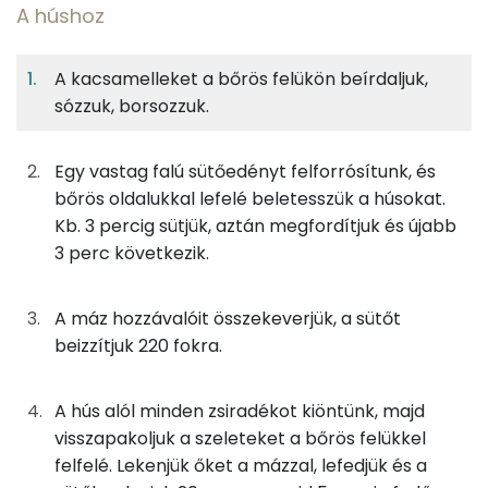
A húshoz
13%
9%
6%
Egy
2
100
Fehérje
Szénhidrát
Zsír
adagban
adagban
grammban
A kacsamelleket a bőrös felükön beírdaljuk,
sózzuk, borsozzuk.
A húshoz
13%
9%
6%
72%
Fehérje
Szénhidrát
Zsír
Víz
400g
kacsamell
540 kcal
Egy vastag falú sütőedényt felforrósítunk, és
TOP ásványi anyagok
bőrös oldalukkal lefelé beletesszük a húsokat.
0g
bors
0 kcal
Foszfor
Kb. 3 percig sütjük, aztán megfordítjuk és újabb
3 perc következik.
0g
só
0 kcal
Nátrium
Magnézium
A máz hozzávalóit összekeverjük, a sütőt
A mártáshoz
beizzítjuk 220 fokra.
Kálcium
90g
narancslé
42 kcal
A hús alól minden zsiradékot kiöntünk, majd
Szelén
14g
vaj
100 kcal
visszapakoljuk a szeleteket a bőrös felükkel
TOP vitaminok
felfelé. Lekenjük őket a mázzal, lefedjük és a