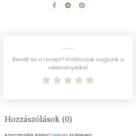
Magnézium
90 mg
Foszfor
842 mg
Nátrium
609 mg
Réz
1 mg
Bevált ez a recept? Kíváncsiak vagyunk a
Mangán
0 mg
véleményedre!
Szénhidrát
Összesen
48.1 g
Cukor
38 mg
Hozzászólások (
0
)
Élelmi rost
1 mg
A hozzászólás íráshoz
belépés
szükséges!