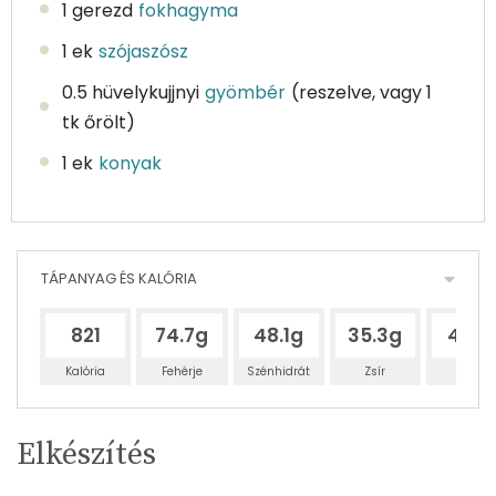
1 gerezd
fokhagyma
1 ek
szójaszósz
0.5 hüvelykujjnyi
gyömbér
(reszelve, vagy 1
tk őrölt)
1 ek
konyak
TÁPANYAG ÉS KALÓRIA
821
74.7g
48.1g
35.3g
402
Kalória
Fehérje
Szénhidrát
Zsír
Víz
Egy
2
100
Elkészítés
adagban
adagban
grammban
TÁPANYAGTARTALOM