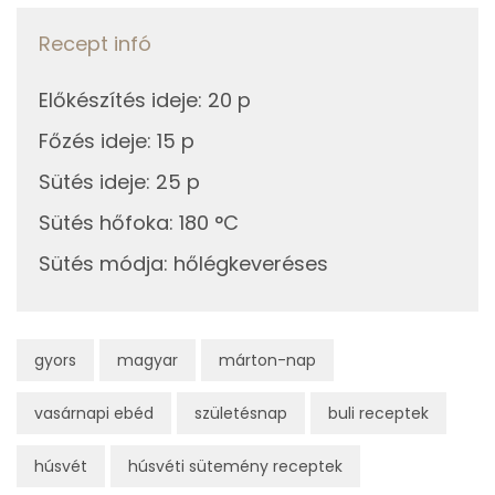
Recept infó
Foszfor
322 mg
Nátrium
180 mg
Előkészítés ideje
:
20 p
Főzés ideje
:
15 p
Réz
1 mg
Sütés ideje
:
25 p
Mangán
1 mg
Sütés hőfoka
:
180 °C
Sütés módja
:
hőlégkeveréses
Szénhidrát
Összesen
82 g
gyors
magyar
márton-nap
Cukor
59 mg
vasárnapi ebéd
születésnap
buli receptek
Élelmi rost
4 mg
húsvét
húsvéti sütemény receptek
Víz