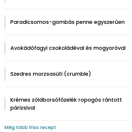
Paradicsomos-gombás penne egyszerűen
Avokádófagyi csokoládéval és mogyoróval
Szedres morzsasüti (crumble)
Krémes zöldborsófőzelék ropogós rántott
párizsival
Még több friss recept