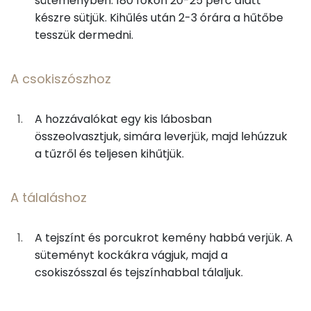
süteményben. 180 fokon 20-25 perc alatt
Egyszeresen telítetlen zsírsav:
9 g
20g
étcsokoládé
109 kcal
készre sütjük. Kihűlés után 2-3 órára a hűtőbe
tesszük dermedni.
Többszörösen telítetlen zsírsav
8 g
15g
víz
0 kcal
Koleszterin
141 mg
A csokiszószhoz
12g
cukor
46 kcal
2g
rum
5 kcal
Ásványi anyagok
A hozzávalókat egy kis lábosban
összeolvasztjuk, simára leverjük, majd lehúzzuk
2g
cukrozatlan kakaópor
5 kcal
Összesen
839.8 g
a tűzről és teljesen kihűtjük.
Cink
2 mg
A tálaláshoz
A tálaláshoz
Szelén
15 mg
25g
habtejszín
73 kcal
A tejszínt és porcukrot kemény habbá verjük. A
Kálcium
239 mg
2g
porcukor
8 kcal
süteményt kockákra vágjuk, majd a
csokiszósszal és tejszínhabbal tálaljuk.
Vas
3 mg
Összesen
699 kcal
Magnézium
77 mg