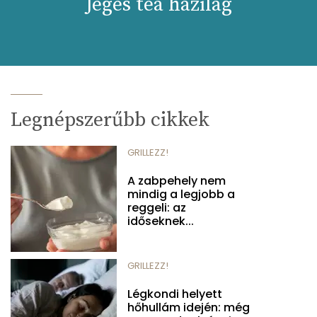
Jeges tea házilag
Legnépszerűbb cikkek
GRILLEZZ!
A zabpehely nem
mindig a legjobb a
reggeli: az
időseknek...
GRILLEZZ!
Légkondi helyett
hőhullám idején: még