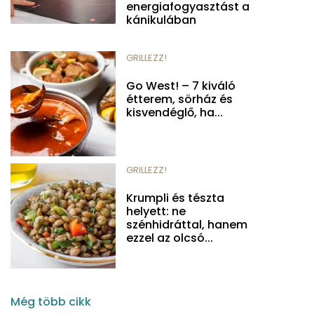
energiafogyasztást a
kánikulában
GRILLEZZ!
Go West! – 7 kiváló
étterem, sörház és
kisvendéglő, ha...
GRILLEZZ!
Krumpli és tészta
helyett: ne
szénhidráttal, hanem
ezzel az olcsó...
Még több cikk