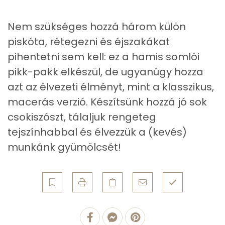
Összesen
81.7 g
Nem szükséges hozzá három külön
piskóta, rétegezni és éjszakákat
Vitaminok
pihentetni sem kell: ez a hamis somlói
pikk-pakk elkészül, de ugyanúgy hozza
Összesen
0
azt az élvezeti élményt, mint a klasszikus,
A vitamin (RAE):
180 micro
macerás verzió. Készítsünk hozzá jó sok
csokiszószt, tálaljuk rengeteg
B6 vitamin:
0 mg
tejszínhabbal és élvezzük a (kevés)
B12 Vitamin:
0 micro
munkánk gyümölcsét!
E vitamin:
1 mg
C vitamin:
11 mg
D vitamin:
26 micro