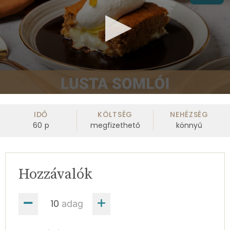
0
seconds
of
IDŐ
KÖLTSÉG
NEHÉZSÉG
1
60
p
megfizethető
könnyű
minute,
4
seconds
Hozzávalók
adag