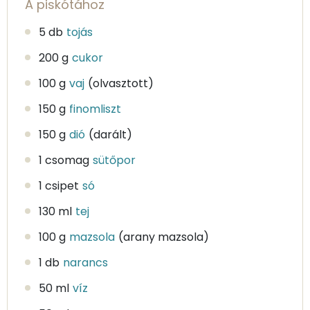
A piskótához
5 db
tojás
200 g
cukor
100 g
vaj
(olvasztott)
150 g
finomliszt
150 g
dió
(darált)
1 csomag
sütőpor
1 csipet
só
130 ml
tej
100 g
mazsola
(arany mazsola)
1 db
narancs
50 ml
víz