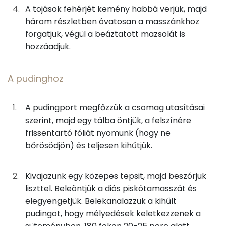
A tojások fehérjét kemény habbá verjük, majd
C vitamin:
10g
mazsola
30 kcal
három részletben óvatosan a masszánkhoz
forgatjuk, végül a beáztatott mazsolát is
E vitamin:
26g
narancs
9 kcal
hozzáadjuk.
Niacin - B3 vitamin:
5g
víz
0 kcal
A pudinghoz
Riboflavin - B2 vitamin:
5g
rum
12 kcal
A pudingport megfőzzük a csomag utasításai
Fehérje
A pudinghoz
szerint, majd egy tálba öntjük, a felszínére
frissentartó fóliát nyomunk (hogy ne
Összesen
11.3 g
50g
tej
28 kcal
bőrösödjön) és teljesen kihűtjük.
5g
vaníliás pudingpor
17 kcal
Zsír
Kivajazunk egy közepes tepsit, majd beszórjuk
3g
cukor
12 kcal
Összesen
35.9 g
liszttel. Beleöntjük a diós piskótamasszát és
elegyengetjük. Belekanalazzuk a kihűlt
Telített zsírsav
16 g
pudingot, hogy mélyedések keletkezzenek a
A csokiszószhoz