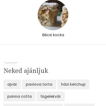
Bécsi kocka
Neked ajánljuk
ajvár
pavlova torta
házi ketchup
panna cotta
fügelekvár