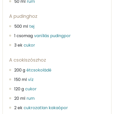
50 ml
rum
A pudinghoz
500 ml
tej
1 csomag
vaníliás pudingpor
3 ek
cukor
A csokiszószhoz
200 g
étcsokoládé
150 ml
víz
120 g
cukor
20 ml
rum
2 ek
cukrozatlan kakaópor