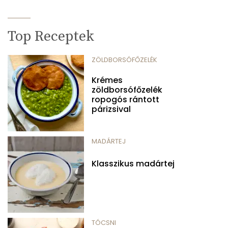
Top Receptek
ZÖLDBORSÓFŐZELÉK
Krémes
zöldborsófőzelék
ropogós rántott
párizsival
MADÁRTEJ
Klasszikus madártej
TÓCSNI