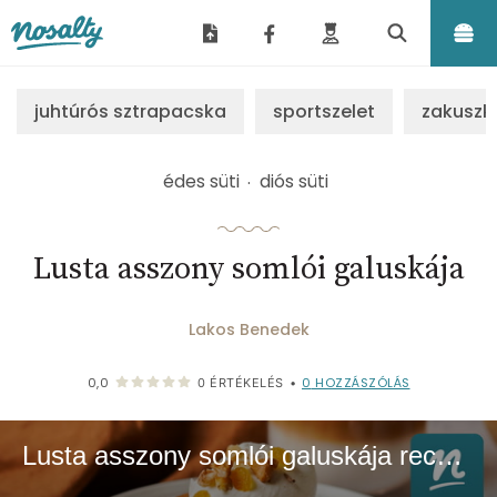
Nosalty
juhtúrós sztrapacska
sportszelet
zakuszk
édes süti
diós süti
Lusta asszony somlói galuskája
Lakos Benedek
0
HOZZÁSZÓLÁS
0,0
0
ÉRTÉKELÉS
•
Lusta asszony somlói galuskája recept | Nosalty