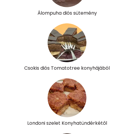
Álompuha diós sütemény
Csokis diós Tomatotree konyhájából
Londoni szelet Konyhatündérkétől