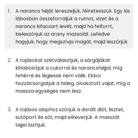
Fehérje
Szénhidrát
Zsír
adagban
adagban
grammban
A narancs héját lereszeljük, félretesszük. Egy kis
lábosban összeforraljuk a rumot, vizet és a
A piskótához
5%
39%
17%
39%
narancs kifacsart levét, majd ha felforrt,
Fehérje
Szénhidrát
Zsír
Víz
28g
tojás
35 kcal
beleszórjuk az arany mazsolát. Lefedve
TOP ásványi anyagok
hagyjuk, hogy megszívja magát, majd leszűrjük.
20g
cukor
77 kcal
Foszfor
A tojásokat szétválasztjuk, a sárgájákat
10g
vaj
72 kcal
Kálcium
kihabosítjuk a cukorral és narancshéjjal, míg
fehérré és légiessé nem válik. Ekkor
15g
finomliszt
55 kcal
Nátrium
hozzácsorgatjuk a hideg, olvasztott vajat, míg a
15g
dió
98 kcal
massza egységes nem lesz.
Magnézium
1g
sütőpor
1 kcal
Szelén
A tojásos alaphoz szórjuk a darált diót, lisztet,
sütőport és sót, majd elkeverjük. A masszát
0g
só
0 kcal
TOP vitaminok
tejjel lazítjuk.
Kolin:
13g
tej
7 kcal