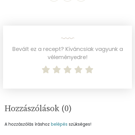
K vitamin:
4 micro
Tiamin - B1 vitamin:
0 mg
Riboflavin - B2 vitamin:
0 mg
Niacin - B3 vitamin:
1 mg
Bevált ez a recept? Kíváncsiak vagyunk a
véleményedre!
Pantoténsav - B5 vitamin:
0 mg
Folsav - B9-vitamin:
38 micro
Kolin:
88 mg
Retinol - A vitamin:
174 micro
Hozzászólások (
0
)
α-karotin
3 micro
A hozzászólás íráshoz
belépés
szükséges!
β-karotin
51 micro