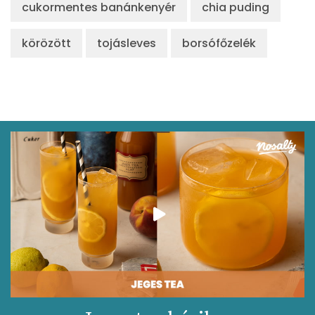
cukormentes banánkenyér
chia puding
körözött
tojásleves
borsófőzelék