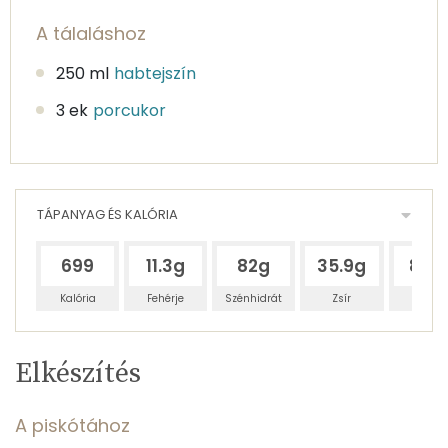
A tálaláshoz
250 ml
habtejszín
3 ek
porcukor
TÁPANYAG ÉS KALÓRIA
699
11.3g
82g
35.9g
81.7
Kalória
Fehérje
Szénhidrát
Zsír
Víz
Egy
10
100
Elkészítés
adagban
adagban
grammban
TÁPANYAGTARTALOM
A piskótához
5%
39%
17%
Egy
10
100