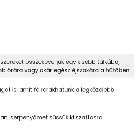
 adagban
100 grammban
22%
14%
zénhidrát
Zsír
 adagban
100 grammban
14%
53%
 fűszereket összekeverjük egy kisebb tálkába,
Zsír
Víz
0 kcal
öbb órára vagy akár egész éjszakára a hűtőben.
TOP vitaminok
0 kcal
ot is, amit félrerakhatunk a legközelebbi
Kolin:
0 kcal
Niacin - B3 vitamin:
0 kcal
ban, serpenyőmet süssük ki szaftosra.
E vitamin:
1 kcal
B6 vitamin: