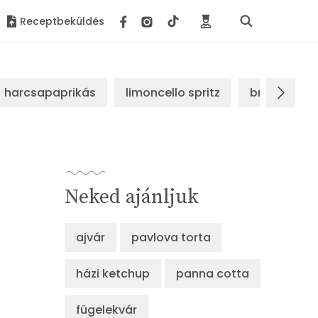
Receptbeküldés
harcsapaprikás
limoncello spritz
brassói sz
Neked ajánljuk
ajvár
pavlova torta
házi ketchup
panna cotta
fügelekvár