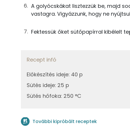
Koleszterin
A golyócskákat lisztezzük be, majd so
200g
finomliszt
vastagra. Vigyázzunk, hogy ne nyújtsu
4g
élesztő
Ásványi anyagok
Fektessük őket sütőpapírral kibélelt te
150g
víz
Összesen
0g
só
Cink
Recept infó
0g
cukor
Szelén
Előkészítés ideje
:
40 p
Kálcium
Összesen
Sütés ideje
:
25 p
Vas
Sütés hőfoka
:
250 °C
Magnézium
Foszfor
További kipróbált receptek
Nátrium