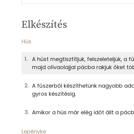
Egy adagban
2
TÁPANYAGTARTALOM
Elkészítés
11%
Fehérje
S
Egy adagban
2
Hús
Hús
11%
22%
A húst megtisztítjuk, felszeleteljük, a
Fehérje
Szénhidrát
0g
fűszerpaprika
majd olívaolajjal pácba rakjuk őket t
TOP ásványi anyagok
0g
fokhagymapor
A fűszerből készíthetünk nagyobb adag
Foszfor
0g
fokhagymapor
gyros készítésig.
Nátrium
0g
római kömény
Amikor a hús már elég időt állt a pác
Szelén
1g
majoranna
Lepényke
Magnézium