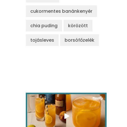
cukormentes banánkenyér
chia puding
körözött
tojásleves
borsófőzelék