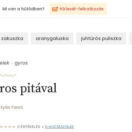
Mi van a hűtődben?
Hírlevél-feliratkozás
zakuszka
aranygaluska
juhtúrós puliszka
elek
gyros
ros pitával
styán Fanni
0
HOZZÁSZÓLÁS
0
ÉRTÉKELÉS
•