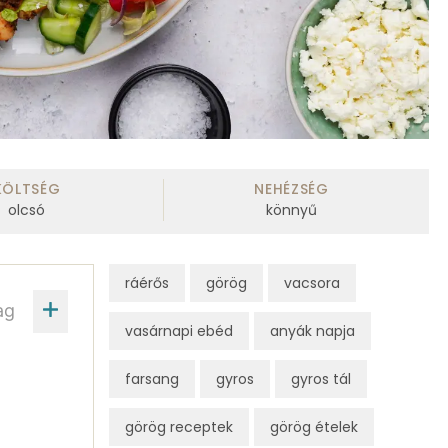
KÖLTSÉG
NEHÉZSÉG
olcsó
könnyű
ráérős
görög
vacsora
ag
vasárnapi ebéd
anyák napja
farsang
gyros
gyros tál
görög receptek
görög ételek