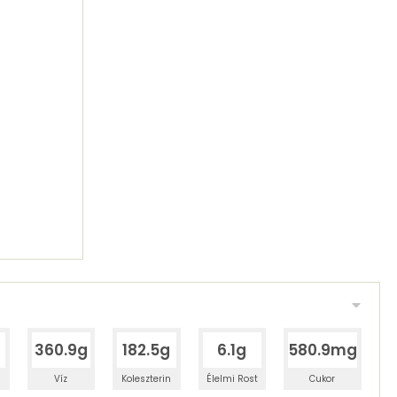
360.9g
182.5g
6.1g
580.9mg
Víz
Koleszterin
Élelmi Rost
Cukor