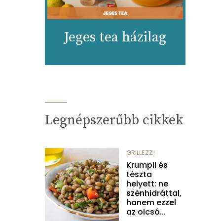
Jeges tea házilag
Legnépszerűbb cikkek
GRILLEZZ!
Krumpli és
tészta
helyett: ne
szénhidráttal,
hanem ezzel
az olcsó...