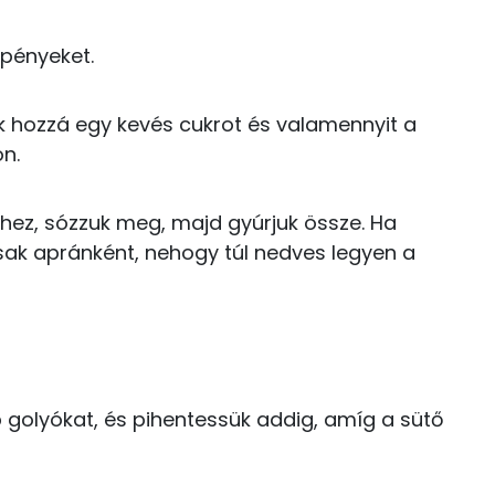
1 kcal
Riboflavin - B2 vitamin:
0 kcal
epényeket.
0 kcal
unk hozzá egy kevés cukrot és valamennyit a
on.
0 kcal
77.3 g
376 kcal
szthez, sózzuk meg, majd gyúrjuk össze. Ha
sak apránként, nehogy túl nedves legyen a
0 kcal
0 kcal
93.6 g
376 kcal
13 g
300 kcal
64 g
b golyókat, és pihentessük addig, amíg a sütő
11 g