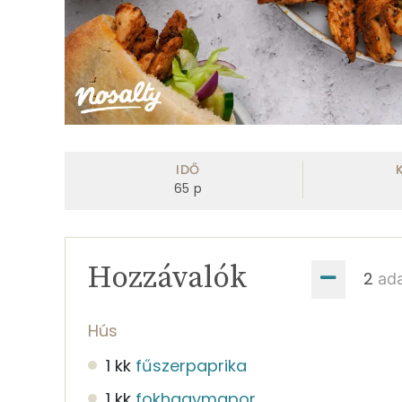
IDŐ
65
p
Hozzávalók
ad
Hús
1 kk
fűszerpaprika
1 kk
fokhagymapor