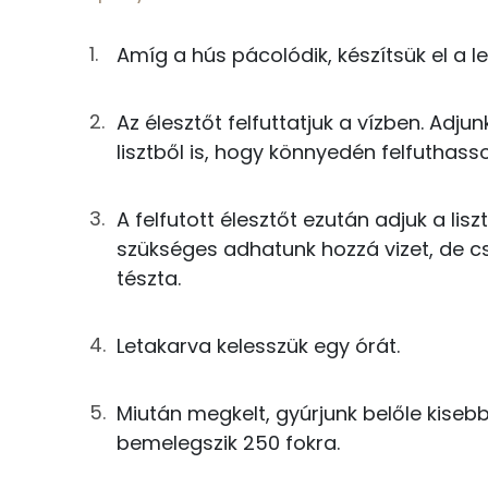
1g
oregánó
Kálcium
0g
fahéj
Amíg a hús pácolódik, készítsük el a l
0g
szerecsendió
Az élesztőt felfuttatjuk a vízben. Adj
Fehérje
lisztből is, hogy könnyedén felfuthass
0g
koriandermag
Összesen
43g
olívaolaj
A felfutott élesztőt ezután adjuk a li
szükséges adhatunk hozzá vizet, de c
0g
só
Zsír
tészta.
0g
bors
Összesen
Letakarva kelesszük egy órát.
43g
olívaolaj
Telített zsírsav
250g
csirkemellfilé
Egyszeresen telítetlen zsírsav:
Miután megkelt, gyúrjunk belőle kiseb
bemelegszik 250 fokra.
Többszörösen telítetlen zsírsav
Lepényke