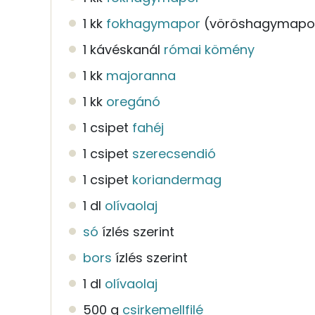
1 kk
fokhagymapor
(vöröshagymapo
1 kávéskanál
római kömény
1 kk
majoranna
1 kk
oregánó
1 csipet
fahéj
1 csipet
szerecsendió
1 csipet
koriandermag
1 dl
olívaolaj
só
ízlés szerint
bors
ízlés szerint
1 dl
olívaolaj
500 g
csirkemellfilé