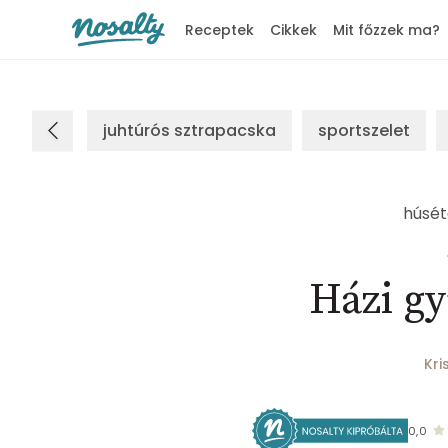
Receptek
Cikkek
Mit főzzek ma?
Nosalty
juhtúrós sztrapacska
sportszelet
húsét
Házi gy
Kri
0,0