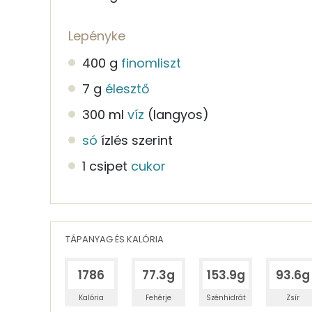
Lepényke
400 g
finomliszt
7 g
élesztő
300 ml
víz
(langyos)
só
ízlés szerint
1 csipet
cukor
TÁPANYAG ÉS KALÓRIA
1786
77.3g
153.9g
93.6g
Kalória
Fehérje
Szénhidrát
Zsír