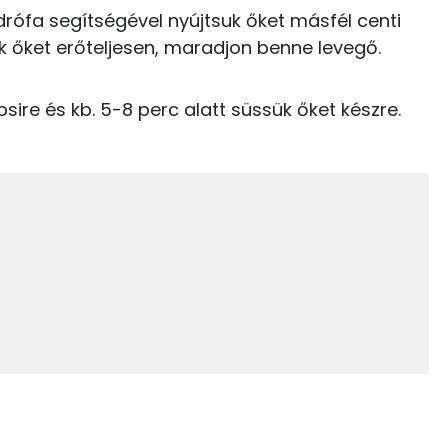
183 mg
drófa segítségével nyújtsuk őket másfél centi
728 kcal
k őket erőteljesen, maradjon benne levegő.
4 kcal
psire és kb. 5-8 perc alatt süssük őket készre.
0 kcal
1209.7 g
0 kcal
3 mg
0 kcal
125 mg
66 mg
1786 kcal
4 mg
120 mg
763 mg
126 mg