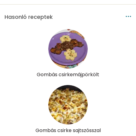
Vitaminok
Hasonló receptek
Összesen
0
A vitamin (RAE):
20 micro
B6 vitamin:
1 mg
B12 Vitamin:
0 micro
Gombás csirkemájpörkölt
E vitamin:
1 mg
C vitamin:
6 mg
D vitamin:
21 micro
K vitamin:
6 micro
Gombás csirke sajtszósszal
Tiamin - B1 vitamin:
0 mg