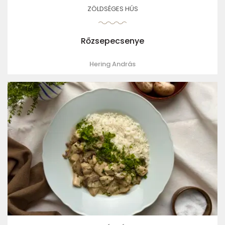
ZÖLDSÉGES HÚS
Rőzsepecsenye
Hering András