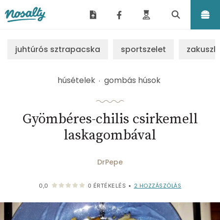
Nosalty
juhtúrós sztrapacska
sportszelet
zakuszk
húsételek
gombás húsok
Gyömbéres-chilis csirkemell
laskagombával
DrPepe
2
HOZZÁSZÓLÁS
0,0
0
ÉRTÉKELÉS
•