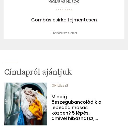
GOMBÁS HÚSOK
Gombás csirke tejmentesen
Hankusz Sára
Címlapról ajánljuk
GRILLEZZ!
Mindig
összegubancolódik a
lepedőd mosás
közben? 5 lépés,
amivel hibázhatsz,...