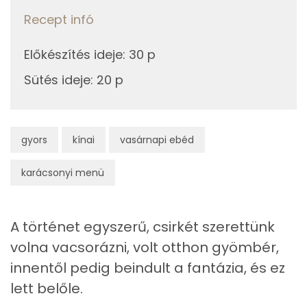
0g
bors
0 kcal
Recept infó
Likopin
Előkészítés ideje
:
30 p
Összesen
260 kcal
B6 vitamin:
Sütés ideje
:
20 p
Fehérje
Összesen
38.1 g
gyors
kínai
vasárnapi ebéd
karácsonyi menü
Zsír
Összesen
6.6 g
A történet egyszerű, csirkét szerettünk
Telített zsírsav
1 g
volna vacsorázni, volt otthon gyömbér,
innentől pedig beindult a fantázia, és ez
Egyszeresen telítetlen zsírsav:
3 g
lett belőle.
Többszörösen telítetlen zsírsav
1 g