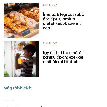
GRILLEZZ!
Íme az 5 legrosszabb
ételtípus, amit a
dietetikusok szerint
kerülj...
GRILLEZZ!
Így állítsd be a hűtőt
kánikulában: ezekkel
a hibákkal többet...
Még több cikk