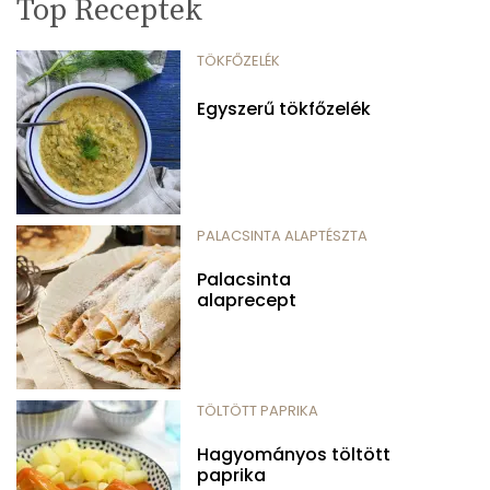
Top Receptek
TÖKFŐZELÉK
Egyszerű tökfőzelék
PALACSINTA ALAPTÉSZTA
Palacsinta
alaprecept
TÖLTÖTT PAPRIKA
Hagyományos töltött
paprika