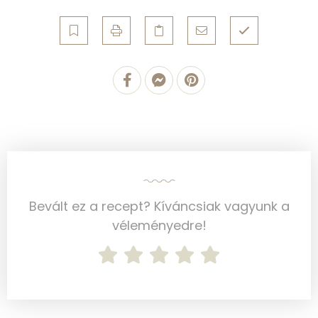
Koleszterin
110 mg
Ásványi anyagok
Összesen
832.4 g
Cink
2 mg
Szelén
37 mg
Kálcium
28 mg
Bevált ez a recept? Kíváncsiak vagyunk a
véleményedre!
Vas
3 mg
Magnézium
80 mg
Foszfor
449 mg