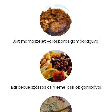
Riboflavin - B2 vitamin:
1 mg
Niacin - B3 vitamin:
19 mg
Pantoténsav - B5 vitamin:
0 mg
Sült marhaszelet vörösboros gombaraguval
Folsav - B9-vitamin:
48 micro
Kolin:
171 mg
Retinol - A vitamin:
14 micro
α-karotin
0 micro
Barbecue szószos csirkemellcsíkok gombával
β-karotin
78 micro
β-crypt
0 micro