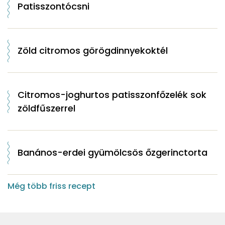
Patisszontócsni
Zöld citromos görögdinnyekoktél
Citromos-joghurtos patisszonfőzelék sok
zöldfűszerrel
Banános-erdei gyümölcsös őzgerinctorta
Még több friss recept