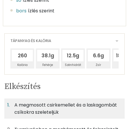
só
ízlés szerint
bors
ízlés szerint
TÁPANYAG ÉS KALÓRIA
260
38.1g
12.5g
6.6g
180.
Kalória
Fehérje
Szénhidrát
Zsír
Víz
Egy
4
100
Elkészítés
adagban
adagban
grammban
TÁPANYAGTARTALOM
A megmosott csirkemellet és a laskagombát
16%
5%
3%
Egy
4
100
Fehérje
Szénhidrát
Zsír
adagban
adagban
grammban
csíkokra szeleteljük
16%
5%
3%
76%