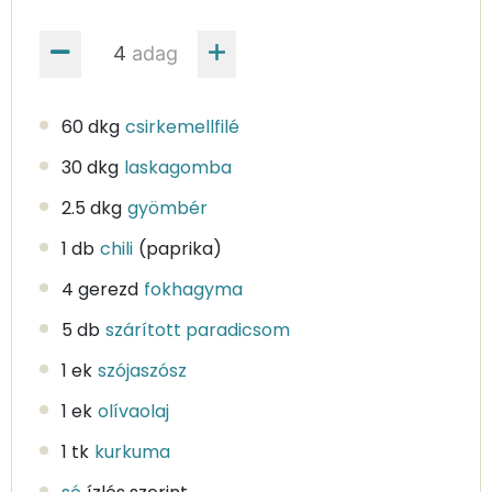
adag
60 dkg
csirkemellfilé
30 dkg
laskagomba
2.5 dkg
gyömbér
1 db
chili
(paprika)
4 gerezd
fokhagyma
5 db
szárított paradicsom
1 ek
szójaszósz
1 ek
olívaolaj
1 tk
kurkuma