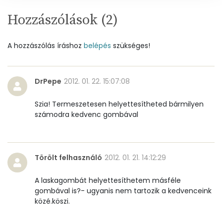
Nátrium
233 mg
Hozzászólások (
2
)
Réz
0 mg
A hozzászólás íráshoz
belépés
szükséges!
Mangán
0 mg
DrPepe
2012. 01. 22. 15:07:08
Szénhidrát
Szia! Termeszetesen helyettesítheted bármilyen
Összesen
12.5 g
számodra kedvenc gombával
Cukor
5 mg
Élelmi rost
3 mg
Törölt felhasználó
2012. 01. 21. 14:12:29
A laskagombát helyettesíthetem másféle
Víz
gombával is?- ugyanis nem tartozik a kedvenceink
közé.köszi.
Összesen
180.2 g