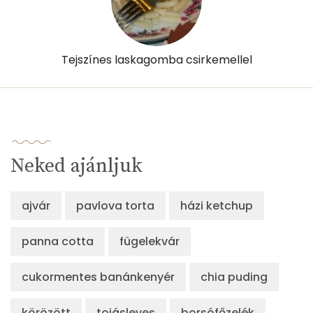
Likopin
5164 micro
Lut-zea
160 micro
Tejszínes laskagomba csirkemellel
Összesen
260 kcal
Neked ajánljuk
ajvár
pavlova torta
házi ketchup
panna cotta
fügelekvár
cukormentes banánkenyér
chia puding
körözött
tojásleves
borsófőzelék