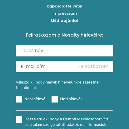
Brassói
Szaftos paprikás csirke
Kapcsolatfelvétel
Kukoricás-újhagymás lepény
Levesek
Impresszum
Roston csirkemell
Sült paprikás alfredo
Kukoricás tortilla
Torták
Médiaajánlat
Amerikai palacsinta
Paprikás-juhtúrós hajtovány
Csirkés-kukoricás pite
Tésztareceptek
Feliratkozom a Nosalty hírlevélre:
Carbonara
Shakshuka
Mexikói húsleves kukorica salsával
Saláták
Ratatouille
Almás-kéksajtos kukoricasaláta
Köretek
Mexikói kukoricasaláta
Reggeli receptek
Feliratkozom
További receptkategóriák
Válaszd ki, hogy melyik hírlevelünkre szeretnél
felíratkozni:
Napi hírlevél
Heti hírlevél
Hozzájárulok, hogy a Central Médiacsoport Zrt.
az általam szolgáltatott adatok és információk