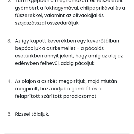
Turmixgépben a meghámozott és felszeletelt
150g
csirkemellfilé
180 kcal
Fehérje
Szénhidrát
Zsír
Víz
gyömbért a fokhagymával, chilipaprikával és a
TOP ásványi anyagok
75g
laskagomba
22 kcal
fűszerekkel, valamint az olívaolajjal és
szójaszósszal összedaráljuk.
Foszfor
6g
gyömbér
5 kcal
Nátrium
Az így kapott keverékben egy keverőtálban
0g
chili
0 kcal
bepácoljuk a csirkemellet - a pácolás
Magnézium
esetünkben annyit jelent, hogy amíg az olaj az
3g
fokhagyma
4 kcal
edényben felhevül, addig pácoljuk.
Szelén
11g
szárított paradicsom
29 kcal
Kálcium
Az olajon a csirkét megpirítjuk, majd miután
3g
szójaszósz
2 kcal
megpirult, hozzáadjuk a gombát és a
TOP vitaminok
felaprított szárított paradicsomot.
2g
olívaolaj
18 kcal
Kolin:
0g
kurkuma
0 kcal
Rizzsel tálaljuk.
Niacin - B3 vitamin:
0g
só
0 kcal
C vitamin: