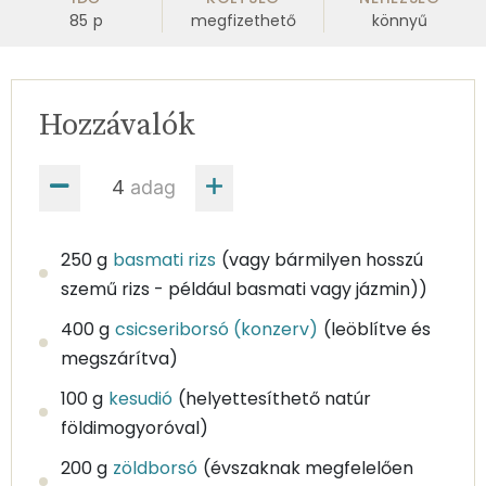
85
p
megfizethető
könnyű
Hozzávalók
adag
250 g
basmati rizs
(vagy bármilyen hosszú
szemű rizs - például basmati vagy jázmin))
400 g
csicseriborsó (konzerv)
(leöblítve és
megszárítva)
100 g
kesudió
(helyettesíthető natúr
földimogyoróval)
200 g
zöldborsó
(évszaknak megfelelően