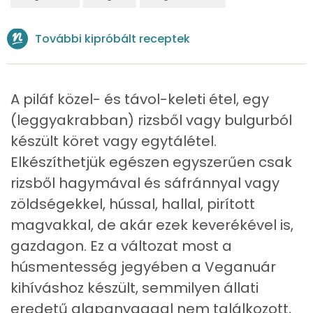
Összesen
204.8 g
További kipróbált receptek
Vitaminok
Összesen
0
A piláf közel- és távol-keleti étel, egy
A vitamin (RAE):
53 micro
(leggyakrabban) rizsből vagy bulgurból
készült köret vagy egytálétel.
B6 vitamin:
1 mg
Elkészíthetjük egészen egyszerűen csak
B12 Vitamin:
0 micro
rizsből hagymával és sáfránnyal vagy
zöldségekkel, hússal, hallal, pirított
E vitamin:
2 mg
magvakkal, de akár ezek keverékével is,
C vitamin:
38 mg
gazdagon. Ez a változat most a
húsmentesség jegyében a Veganuár
D vitamin:
0 micro
kihíváshoz készült, semmilyen állati
K vitamin:
151 micro
eredetű alapanyaggal nem találkozott,