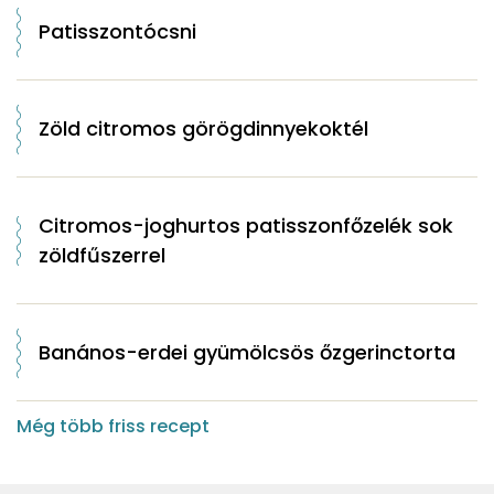
Patisszontócsni
Zöld citromos görögdinnyekoktél
Citromos-joghurtos patisszonfőzelék sok
zöldfűszerrel
Banános-erdei gyümölcsös őzgerinctorta
Még több friss recept