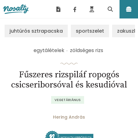
Nosalty
juhtúrós sztrapacska
sportszelet
zakuszk
egytálételek
zöldséges rizs
Fűszeres rizspiláf ropogós
csicseriborsóval és kesudióval
VEGETÁRIÁNUS
Hering András