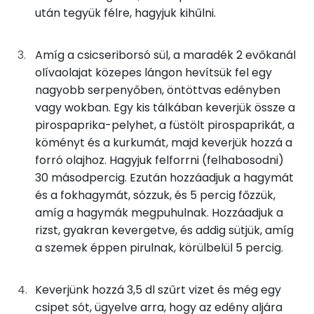
0g
füstölt pirospaprika
0 kcal
után tegyük félre, hagyjuk kihűlni.
Niacin - B3 vitamin:
0g
kurkuma
0 kcal
Amíg a csicseriborsó sül, a maradék 2 evőkanál
E vitamin:
0g
római kömény
0 kcal
olívaolajat közepes lángon hevítsük fel egy
Lut-zea
nagyobb serpenyőben, öntöttvas edényben
0g
chilipehely
0 kcal
vagy wokban. Egy kis tálkában keverjük össze a
pirospaprika-pelyhet, a füstölt pirospaprikát, a
Fehérje
0g
koriander
0 kcal
köményt és a kurkumát, majd keverjük hozzá a
forró olajhoz. Hagyjuk felforrni (felhabosodni)
Összesen
20.2 g
21g
lime
5 kcal
30 másodpercig. Ezután hozzáadjuk a hagymát
és a fokhagymát, sózzuk, és 5 percig főzzük,
Zsír
amíg a hagymák megpuhulnak. Hozzáadjuk a
Összesen
678 kcal
rizst, gyakran kevergetve, és addig sütjük, amíg
Összesen
22.5 g
a szemek éppen pirulnak, körülbelül 5 percig.
Telített zsírsav
3 g
Keverjünk hozzá 3,5 dl szűrt vizet és még egy
Egyszeresen telítetlen zsírsav:
12 g
csipet sót, ügyelve arra, hogy az edény aljára