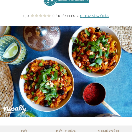
0
HOZZÁSZÓLÁS
0,0
0
ÉRTÉKELÉS
•
IDŐ
KÖLTSÉG
NEHÉZSÉG