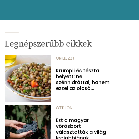
Legnépszerűbb cikkek
GRILLEZZ!
Krumpli és tészta
helyett: ne
szénhidráttal, hanem
ezzel az olcsó...
OTTHON
Ezt a magyar
vörösbort
választották a világ
legjobbjának