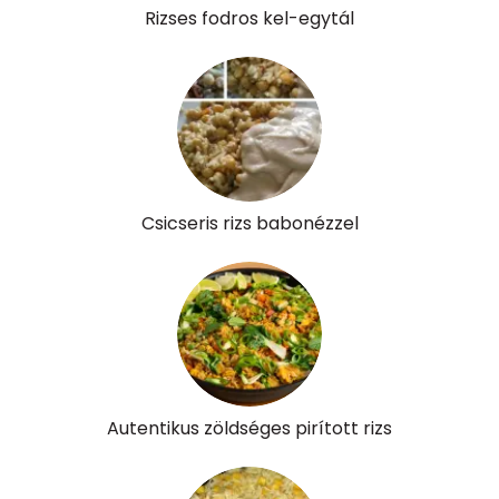
Rizses fodros kel-egytál
Csicseris rizs babonézzel
Autentikus zöldséges pirított rizs