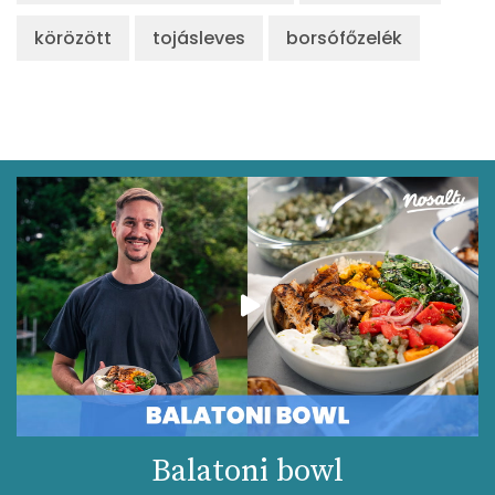
körözött
tojásleves
borsófőzelék
Balatoni bowl