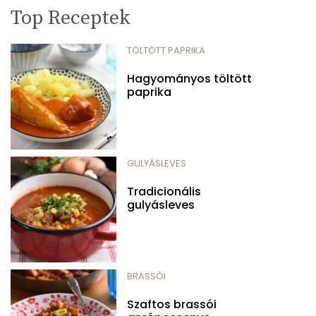
Top Receptek
TÖLTÖTT PAPRIKA
Hagyományos töltött
paprika
GULYÁSLEVES
Tradicionális
gulyásleves
BRASSÓI
Szaftos brassói