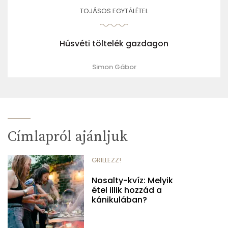
TOJÁSOS EGYTÁLÉTEL
Húsvéti töltelék gazdagon
Simon Gábor
Címlapról ajánljuk
GRILLEZZ!
Nosalty-kvíz: Melyik
étel illik hozzád a
kánikulában?