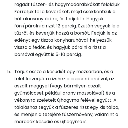
ragadt fűszer- és hagymadarabkákat feloldjuk.
Többszörösen telítetlen zsírsav
4 g
Forraljuk fel a keveréket, majd csökkentsük a
hőt alacsonyabbra, és fedjük le. Hagyjuk
Koleszterin
0 mg
főni/párolni a rizst 12 percig. Ezután vegyük le a
tűzről, és keverjük hozzá a borsót. Fedjük le az
Ásványi anyagok
edényt egy tiszta konyharuhával, helyezzük
vissza a fedőt, és hagyjuk párolni a rizst a
Összesen
964.9 g
borsóval együtt is 5-10 percig.
Cink
4 mg
Törjük össze a kesudiót egy mozsárban, és a
Szelén
19 mg
felét keverjük a rizshez a csicseriborsóval, az
aszalt meggyel (vagy bármilyen aszalt
Kálcium
129 mg
gyümölccsel, például arany mazsolával) és a
vékonyra szeletelt újhagyma felével együtt. A
Vas
7 mg
tálaláshoz tegyük a fűszeres rizst egy kis tálba,
és menjen a tetejére fűszernövény, valamint a
Magnézium
150 mg
maradék kesudió és újhagyma is.