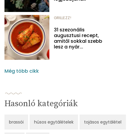
GRILLEZZ!
31 szezonális
augusztusi recept,
amitől sokkal szebb
lesz a nyár...
Még több cikk
Hasonló kategóriák
brassói
húsos egytálételek
tojásos egytálétel