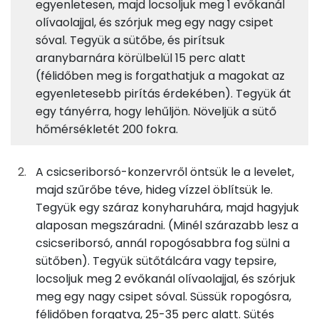
egyenletesen, majd locsoljuk meg 1 evőkanál
olívaolajjal, és szórjuk meg egy nagy csipet
6%
29%
6%
59%
63g
basmati rizs
224 kcal
Fehérje
Szénhidrát
Zsír
Víz
sóval. Tegyük a sütőbe, és pirítsuk
aranybarnára körülbelül 15 perc alatt
TOP ásványi anyagok
100g
csicseriborsó (konzerv)
139 kcal
(félidőben meg is forgathatjuk a magokat az
Foszfor
egyenletesebb pirítás érdekében). Tegyük át
25g
kesudió
138 kcal
egy tányérra, hogy lehűljön. Növeljük a sütő
Nátrium
hőmérsékletét 200 fokra.
50g
zöldborsó
41 kcal
Magnézium
13g
aszalt gyümölcsök
30 kcal
A csicseriborsó-konzervről öntsük le a levelet,
Kálcium
majd szűrőbe téve, hideg vízzel öblítsük le.
23g
vöröshagyma
8 kcal
Tegyük egy száraz konyharuhára, majd hagyjuk
Szelén
alaposan megszáradni. (Minél szárazabb lesz a
3g
fokhagyma
4 kcal
csicseriborsó, annál ropogósabbra fog sülni a
TOP vitaminok
sütőben). Tegyük sütőtálcára vagy tepsire,
92g
újhagyma
18 kcal
locsoljuk meg 2 evőkanál olívaolajjal, és szórjuk
C vitamin:
8g
olívaolaj
71 kcal
meg egy nagy csipet sóval. Süssük ropogósra,
Kolin:
félidőben forgatva, 25-35 perc alatt. Sütés