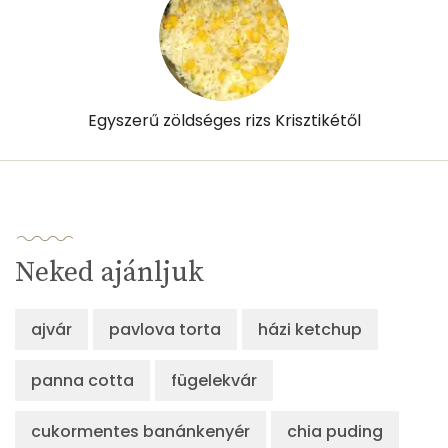
Egyszerű zöldséges rizs Krisztikétől
Neked ajánljuk
ajvár
pavlova torta
házi ketchup
panna cotta
fügelekvár
cukormentes banánkenyér
chia puding