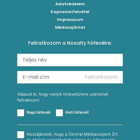
Klasszikus paprikás krumpli
Grillezettkukorica-saláta fűszeres garnélanyársakkal
Egytálételek
Adatvédelem
Brassói
Szaftos paprikás csirke
Kapcsolatfelvétel
Kukoricás-újhagymás lepény
Levesek
Impresszum
Roston csirkemell
Sült paprikás alfredo
Kukoricás tortilla
Torták
Médiaajánlat
Amerikai palacsinta
Paprikás-juhtúrós hajtovány
Csirkés-kukoricás pite
Tésztareceptek
Feliratkozom a Nosalty hírlevélre:
Carbonara
Shakshuka
Mexikói húsleves kukorica salsával
Saláták
Ratatouille
Almás-kéksajtos kukoricasaláta
Köretek
Mexikói kukoricasaláta
Reggeli receptek
Feliratkozom
További receptkategóriák
Válaszd ki, hogy melyik hírlevelünkre szeretnél
felíratkozni:
Napi hírlevél
Heti hírlevél
Hozzájárulok, hogy a Central Médiacsoport Zrt.
az általam szolgáltatott adatok és információk