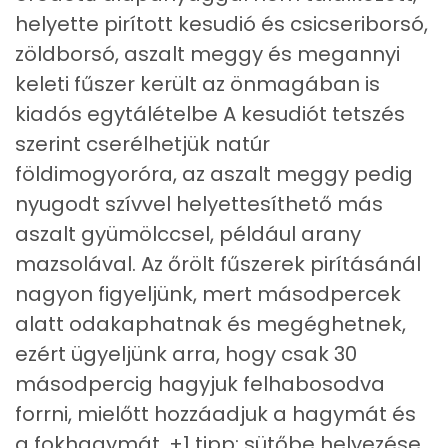
helyette pirított kesudió és csicseriborsó,
Tiamin - B1 vitamin:
1 mg
zöldborsó, aszalt meggy és megannyi
Riboflavin - B2 vitamin:
0 mg
keleti fűszer került az önmagában is
kiadós egytálételbe A kesudiót tetszés
Niacin - B3 vitamin:
5 mg
szerint cserélhetjük natúr
Pantoténsav - B5 vitamin:
0 mg
földimogyoróra, az aszalt meggy pedig
nyugodt szívvel helyettesíthető más
Folsav - B9-vitamin:
272 micro
aszalt gyümölccsel, például arany
mazsolával. Az őrölt fűszerek pirításánál
Kolin:
21 mg
nagyon figyeljünk, mert másodpercek
Retinol - A vitamin:
0 micro
alatt odakaphatnak és megéghetnek,
ezért ügyeljünk arra, hogy csak 30
α-karotin
18 micro
másodpercig hagyjuk felhabosodva
β-karotin
624 micro
forrni, mielőtt hozzáadjuk a hagymát és
a fokhagymát. +1 tipp: sütőbe helyezése
β-crypt
12 micro