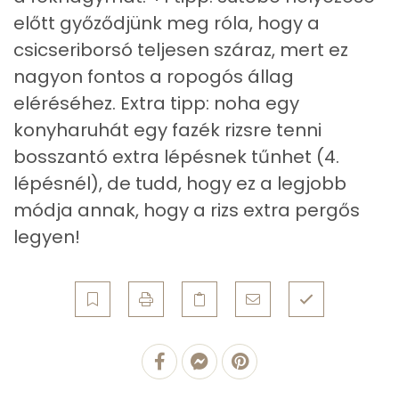
előtt győződjünk meg róla, hogy a
Likopin
0 micro
csicseriborsó teljesen száraz, mert ez
nagyon fontos a ropogós állag
Lut-zea
1891 micro
eléréséhez. Extra tipp: noha egy
konyharuhát egy fazék rizsre tenni
Összesen
678 kcal
bosszantó extra lépésnek tűnhet (4.
lépésnél), de tudd, hogy ez a legjobb
módja annak, hogy a rizs extra pergős
legyen!