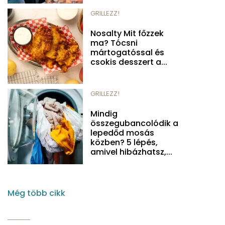
GRILLEZZ!
Nosalty Mit főzzek
ma? Tócsni
mártogatóssal és
csokis desszert a...
GRILLEZZ!
Mindig
összegubancolódik a
lepedőd mosás
közben? 5 lépés,
amivel hibázhatsz,...
Még több cikk