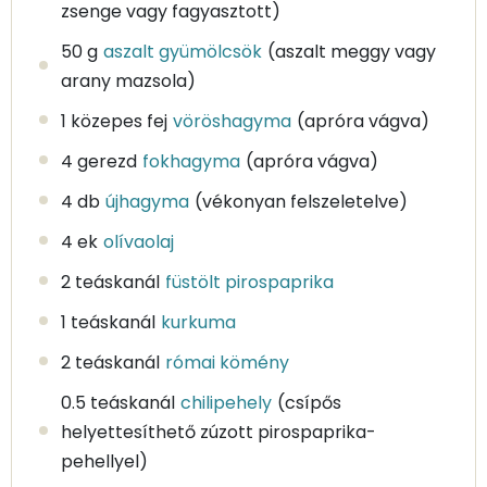
zsenge vagy fagyasztott)
50 g
aszalt gyümölcsök
(aszalt meggy vagy
arany mazsola)
1 közepes fej
vöröshagyma
(apróra vágva)
4 gerezd
fokhagyma
(apróra vágva)
4 db
újhagyma
(vékonyan felszeletelve)
4 ek
olívaolaj
2 teáskanál
füstölt pirospaprika
1 teáskanál
kurkuma
2 teáskanál
római kömény
0.5 teáskanál
chilipehely
(csípős
helyettesíthető zúzott pirospaprika-
pehellyel)