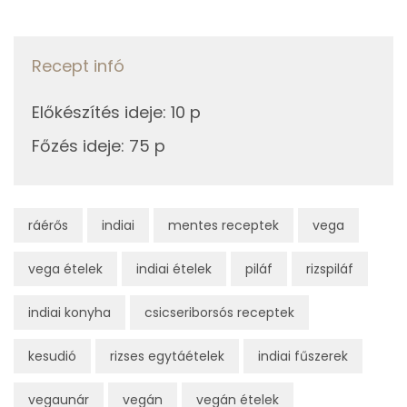
Foszfor
389 mg
Nátrium
263 mg
Recept infó
Réz
1 mg
Előkészítés ideje
:
10 p
Mangán
2 mg
Főzés ideje
:
75 p
Szénhidrát
ráérős
indiai
mentes receptek
vega
Összesen
103.5 g
vega ételek
indiai ételek
piláf
rizspiláf
Cukor
16 mg
indiai konyha
csicseriborsós receptek
Élelmi rost
15 mg
kesudió
rizses egytáételek
indiai fűszerek
Víz
vegaunár
vegán
vegán ételek