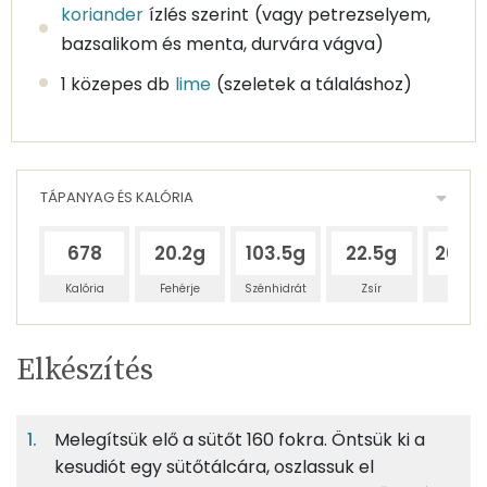
koriander
ízlés szerint
(vagy petrezselyem,
bazsalikom és menta, durvára vágva)
1 közepes db
lime
(szeletek a tálaláshoz)
TÁPANYAG ÉS KALÓRIA
678
20.2g
103.5g
22.5g
204.
Kalória
Fehérje
Szénhidrát
Zsír
Víz
Egy
4
100
Elkészítés
adagban
adagban
grammban
TÁPANYAGTARTALOM
Melegítsük elő a sütőt 160 fokra. Öntsük ki a
6%
29%
6%
Egy
4
100
Fehérje
Szénhidrát
Zsír
adagban
adagban
grammban
kesudiót egy sütőtálcára, oszlassuk el