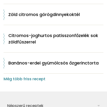
Zöld citromos görögdinnyekoktél
Citromos-joghurtos patisszonfőzelék sok
zöldfűszerrel
Banános-erdei gyümölcsös őzgerinctorta
Még több friss recept
Népszerű receptek