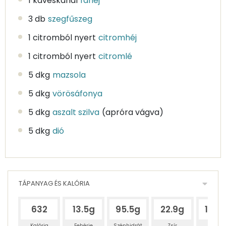
1 kávéskanál
fahéj
3 db
szegfűszeg
1 citromból nyert
citromhéj
1 citromból nyert
citromlé
5 dkg
mazsola
5 dkg
vörösáfonya
5 dkg
aszalt szilva
(apróra vágva)
5 dkg
dió
TÁPANYAG ÉS KALÓRIA
632
13.5g
95.5g
22.9g
101.7
Kalória
Fehérje
Szénhidrát
Zsír
Víz