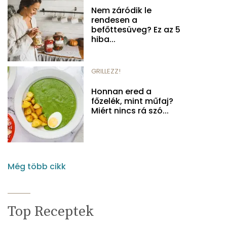
Nem záródik le
rendesen a
befőttesüveg? Ez az 5
hiba...
GRILLEZZ!
Honnan ered a
főzelék, mint műfaj?
Miért nincs rá szó...
Még több cikk
Top Receptek