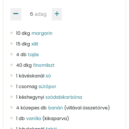
adag
10 dkg
margarin
15 dkg
xilit
4 db
tojás
40 dkg
finomliszt
1 kávéskanál
só
1 csomag
sütőpor
1 késhegynyi
szódabikarbóna
4 közepes db
banán
(villával összetörve)
1 db
vanília
(kikaparva)