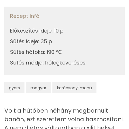
2g
sütőpor
1 kcal
Szelén
Recept infó
0g
szódabikarbóna
0 kcal
TOP vitaminok
100g
banán
57 kcal
Előkészítés ideje
:
10 p
Kolin:
Sütés ideje
:
35 p
0g
vanília
0 kcal
C vitamin:
Sütés hőfoka
:
190 °C
0g
fahéj
0 kcal
Sütés módja
:
hőlégkeveréses
E vitamin:
0g
szegfűszeg
0 kcal
Niacin - B3 vitamin:
1g
citromhéj
0 kcal
gyors
magyar
karácsonyi menü
B6 vitamin:
7g
citromlé
1 kcal
Fehérje
8g
mazsola
25 kcal
Volt a hűtőben néhány megbarnult
banán, ezt szerettem volna hasznosítani.
Összesen
13.5 g
8g
vörösáfonya
4 kcal
A nem diétás változatban a xilit helyett