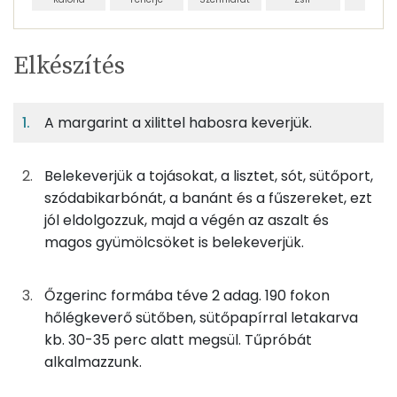
Egy
6
100
Elkészítés
adagban
adagban
grammban
TÁPANYAGTARTALOM
A margarint a xilittel habosra keverjük.
6%
41%
10%
Egy
6
100
Fehérje
Szénhidrát
Zsír
adagban
adagban
grammban
Belekeverjük a tojásokat, a lisztet, sót, sütőport,
6%
41%
10%
44%
szódabikarbónát, a banánt és a fűszereket, ezt
17g
margarin
120 kcal
Fehérje
Szénhidrát
Zsír
Víz
jól eldolgozzuk, majd a végén az aszalt és
TOP ásványi anyagok
25g
xilit
60 kcal
magos gyümölcsöket is belekeverjük.
Nátrium
37g
tojás
46 kcal
Őzgerinc formába téve 2 adag. 190 fokon
Foszfor
hőlégkeverő sütőben, sütőpapírral letakarva
67g
finomliszt
243 kcal
kb. 30-35 perc alatt megsül. Tűpróbát
Kálcium
alkalmazzunk.
1g
só
0 kcal
Magnézium