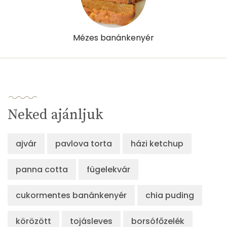
Retinol - A vitamin:
180 micro
Mézes banánkenyér
α-karotin
21 micro
β-karotin
155 micro
β-crypt
11 micro
Neked ajánljuk
Likopin
0 micro
Lut-zea
210 micro
ajvár
pavlova torta
házi ketchup
panna cotta
fügelekvár
Összesen
632 kcal
cukormentes banánkenyér
chia puding
körözött
tojásleves
borsófőzelék