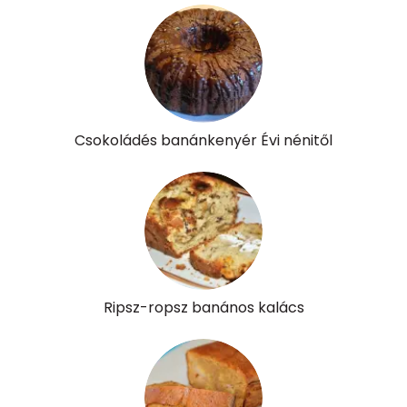
E vitamin:
2 mg
C vitamin:
11 mg
D vitamin:
26 micro
Csokoládés banánkenyér Évi nénitől
K vitamin:
22 micro
Tiamin - B1 vitamin:
0 mg
Riboflavin - B2 vitamin:
0 mg
Niacin - B3 vitamin:
2 mg
Ripsz-ropsz banános kalács
Pantoténsav - B5 vitamin:
0 mg
Folsav - B9-vitamin:
56 micro
Kolin:
116 mg