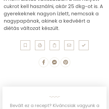
8g
aszalt szilva
20 kcal
cukrot kell használni, akár 25 dkg-ot is. A
Zsír
gyerekeknek nagyon ízlett, nemcsak a
8g
dió
55 kcal
Összesen
22.9 g
nagypapának, akinek a kedvéért a
diétás változat készült.
Telített zsírsav
4 g
Összesen
632 kcal
Egyszeresen telítetlen zsírsav:
8 g
Többszörösen telítetlen zsírsav
9 g
Koleszterin
120 mg
Ásványi anyagok
Összesen
1155.5 g
Cink
1 mg
Bevált ez a recept? Kíváncsiak vagyunk a