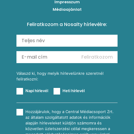
Impresszum
Roston csirkemell
Sült paprikás alfredo
Kukoricás tortilla
Torták
Médiaajánlat
Amerikai palacsinta
Paprikás-juhtúrós hajtovány
Csirkés-kukoricás pite
Tésztareceptek
Feliratkozom a Nosalty hírlevélre:
Carbonara
Shakshuka
Mexikói húsleves kukorica salsával
Saláták
Ratatouille
Almás-kéksajtos kukoricasaláta
Köretek
Mexikói kukoricasaláta
Reggeli receptek
Feliratkozom
További receptkategóriák
Válaszd ki, hogy melyik hírlevelünkre szeretnél
felíratkozni:
Napi hírlevél
Heti hírlevél
Hozzájárulok, hogy a Central Médiacsoport Zrt.
az általam szolgáltatott adatok és információk
alapján hírleveleket küldjön számomra és
közvetlen üzletszerzési céllal megkeressen a