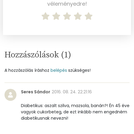
Szelén
34 mg
véleményedre!
Kálcium
199 mg
Vas
2 mg
Magnézium
58 mg
Hozzászólások (
1
)
Foszfor
393 mg
A hozzászólás íráshoz
belépés
szükséges!
Nátrium
467 mg
Réz
0 mg
Seres Sándor
2016. 08. 24. 22:21:16
Mangán
1 mg
Diabetikus: aszalt szilva, mazsola, banán?! Én 45 éve
vagyok cukorbeteg, de ezt inkább nem engedném
Szénhidrát
diabetikusnak nevezni!
Összesen
95.5 g