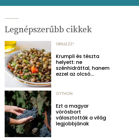
Legnépszerűbb cikkek
GRILLEZZ!
Krumpli és tészta
helyett: ne
szénhidráttal, hanem
ezzel az olcsó...
OTTHON
Ezt a magyar
vörösbort
választották a világ
legjobbjának