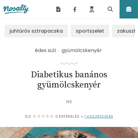
Nosalty
juhtúrós sztrapacska
sportszelet
zakuszk
édes süti
gyümölcskenyér
Diabetikus banános
gyümölcskenyér
NS
1
HOZZÁSZÓLÁS
0,0
0
ÉRTÉKELÉS
•