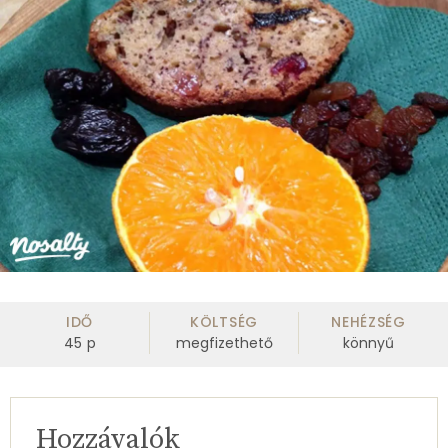
IDŐ
KÖLTSÉG
NEHÉZSÉG
45
p
megfizethető
könnyű
Hozzávalók