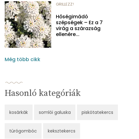
GRILLEZZ!
Hőségimádó
szépségek – Ez a 7
virág a szárazság
ellenére...
Még több cikk
Hasonló kategóriák
kosárkák
somlói galuska
piskótatekercs
túrógombóc
keksztekercs