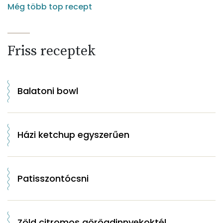
Még több top recept
Friss receptek
Balatoni bowl
Házi ketchup egyszerűen
Patisszontócsni
Zöld citromos görögdinnyekoktél