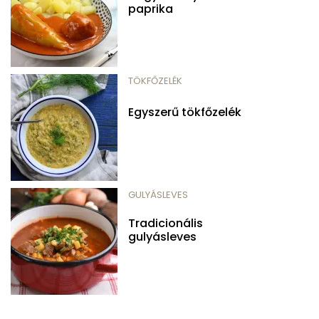
paprika
TÖKFŐZELÉK
Egyszerű tökfőzelék
GULYÁSLEVES
Tradicionális
gulyásleves