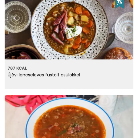
787 KCAL
Újévi lencseleves füstölt csülökkel