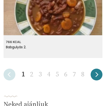
766 KCAL
Babgulyás 2.
1
2
3
4
5
6
7
8
Neked ajánljuk