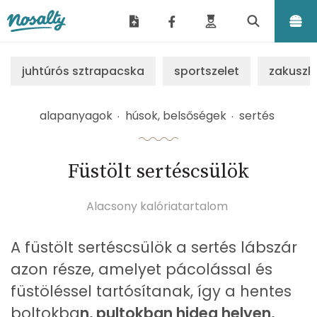
Nosalty
juhtúrós sztrapacska
sportszelet
zakuszk
alapanyagok
húsok, belsőségek
sertés
Füstölt sertéscsülök
Alacsony kalóriatartalom
A füstölt sertéscsülök a sertés lábszár
azon része, amelyet pácolással és
füstöléssel tartósítanak, így a hentes
boltokba
n, pultokban hideg helyen,