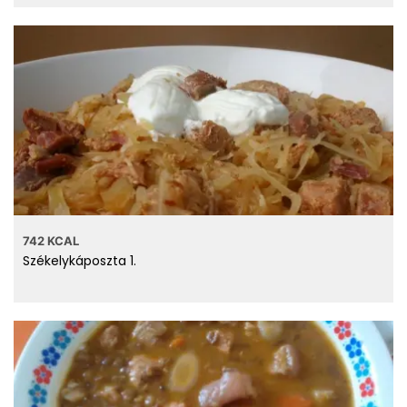
1 µg
Folát
73.9 mg
Kolin
11 µg
Retinol
0.29 mg
E vitamin
0.55 µg
B12 vitamin
11 µg
A vitamin
0.32 g
B6 vitamin
742 KCAL
Székelykáposzta 1.