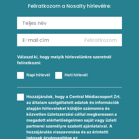
Feliratkozom a Nosalty hírlevélre:
Carbonara
Shakshuka
Mexikói húsleves kukorica salsával
Saláták
Ratatouille
Almás-kéksajtos kukoricasaláta
Köretek
Mexikói kukoricasaláta
Reggeli receptek
Feliratkozom
További receptkategóriák
Válaszd ki, hogy melyik hírlevelünkre szeretnél
felíratkozni:
Napi hírlevél
Heti hírlevél
Hozzájárulok, hogy a Central Médiacsoport Zrt.
az általam szolgáltatott adatok és információk
alapján hírleveleket küldjön számomra és
közvetlen üzletszerzési céllal megkeressen a
megadott elérhetőségeimen saját vagy üzleti
partnerei személyre szabott ajánlataival. A
hozzájárulás visszavonása és az érintetti
igények érvényesítése az