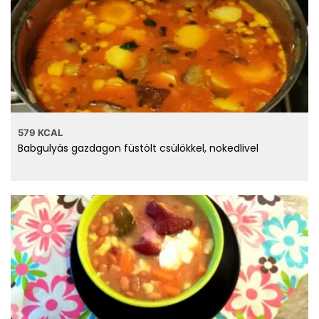
Zsír
4.371 g
telített zsírsav
egyszeresen telített
6.143 g
zsírsav
többszörösen telített
1.746 g
zsírsav
66 g
koleszterin
579 KCAL
Babgulyás gazdagon füstölt csülökkel, nokedlivel
ásványi anyagok
9 mg
Kalcium
1.37 mg
Vas
17 mg
Magnézium
207 mg
Foszfor
988 mg
Nátrium
2.72 mg
Cink