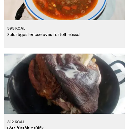
595 KCAL
Zöldséges lencseleves füstölt hússal
312 KCAL
Főtt füstölt csülök