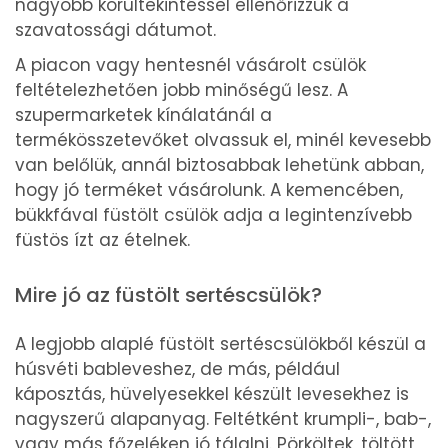
nagyobb körültekintéssel ellenőrizzük a
szavatossági dátumot.
A piacon vagy hentesnél vásárolt csülök
feltételezhetően jobb minőségű lesz. A
szupermarketek kínálatánál a
termékösszetevőket olvassuk el, minél kevesebb
van belőlük, annál biztosabbak lehetünk abban,
hogy jó terméket vásárolunk. A kemencében,
bükkfával füstölt csülök adja a legintenzívebb
füstös ízt az ételnek.
Mire jó az füstölt sertéscsülök?
A legjobb alaplé füstölt sertéscsülökből készül a
húsvéti bableveshez, de más, például
káposztás, hüvelyesekkel készült levesekhez is
nagyszerű alapanyag. Feltétként krumpli-, bab-,
vagy más főzeléken jó tálalni. Pörköltek, töltött