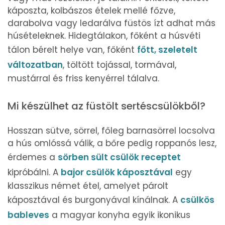
káposzta, kolbászos ételek mellé főzve,
darabolva vagy ledarálva füstös ízt adhat más
húsételeknek. Hidegtálakon, főként a húsvéti
tálon bérelt helye van, főként
főtt, szeletelt
változatban
, töltött tojással, tormával,
mustárral és friss kenyérrel tálalva.
Mi készülhet az füstölt sertéscsülökből?
Hosszan sütve, sörrel, főleg barnasörrel locsolva
a hús omlóssá válik, a bőre pedig roppanós lesz,
érdemes a
sörben sült csülök receptet
kipróbálni. A
bajor csülök káposztával
egy
klasszikus német étel, amelyet párolt
káposztával és burgonyával kínálnak. A
csülkös
bableves
a magyar konyha egyik ikonikus