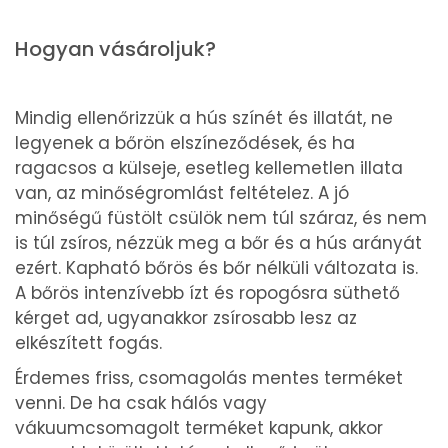
Hogyan vásároljuk?
Mindig ellenőrizzük a hús színét és illatát, ne
legyenek a bőrön elszíneződések, és ha
ragacsos a külseje, esetleg kellemetlen illata
van, az minőségromlást feltételez. A jó
minőségű füstölt csülök nem túl száraz, és nem
is túl zsíros, nézzük meg a bőr és a hús arányát
ezért. Kapható bőrös és bőr nélküli változata is.
A bőrös intenzívebb ízt és ropogósra süthető
kérget ad, ugyanakkor zsírosabb lesz az
elkészített fogás.
Érdemes friss, csomagolás mentes terméket
venni. De ha csak hálós vagy
vákuumcsomagolt terméket kapunk, akkor