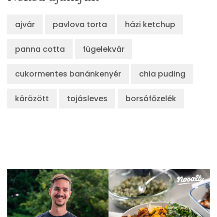
ajvár
pavlova torta
házi ketchup
panna cotta
fügelekvár
cukormentes banánkenyér
chia puding
körözött
tojásleves
borsófőzelék