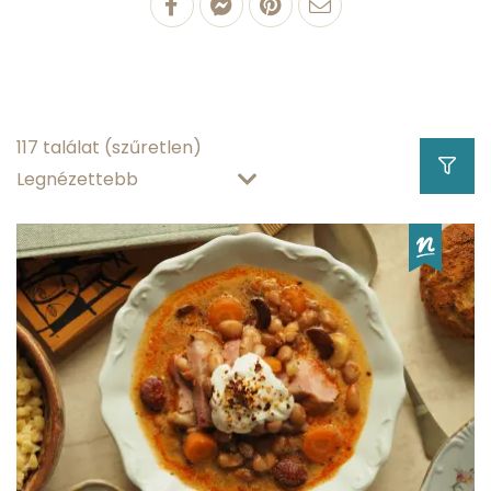
sertéscsülök
18.62 g
fehérjetartalom
117 találat
(szűretlen)
66012.26 g
zsírtartalom
1.35 g
szénhidráttartalom
63.43 g
víztartalom
Hány kalória