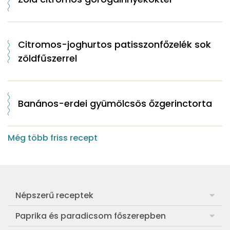
Citromos-joghurtos patisszonfőzelék sok
zöldfűszerrel
Banános-erdei gyümölcsös őzgerinctorta
Még több friss recept
Népszerű receptek
Frankfurti leves
Paprika és paradicsom főszerepben