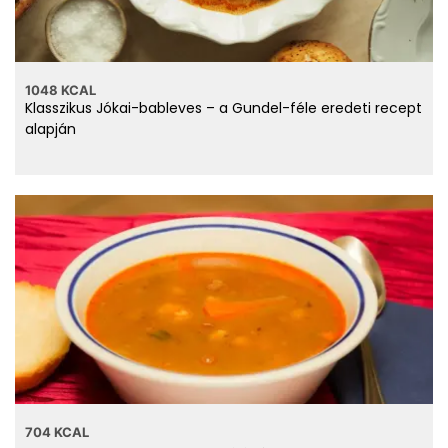
gramm
1048 KCAL
füstölt sertéscsülök?
Klasszikus Jókai-bableves – a Gundel-féle eredeti recept
alapján
Számold ki!
Top ásványi anyagok
988 mg
Nátrium
207 mg
Foszfor
17 mg
Magnézium
704 KCAL