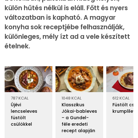
külön hűtés nélkül is eláll. Főtt és nyers
változatban is kapható. A magyar
konyha sok receptjébe felhasználják,
különleges, mély ízt ad a vele készített
ételnek.
787 KCAL
1048 KCAL
612 KCAL
Újévi
Klasszikus
Füstölt csü
lencseleves
Jókai-bableves
krumplilev
füstölt
– a Gundel-
csülökkel
féle eredeti
recept alapján