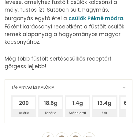
levese, amelyhez füstölt csülök kölcsönzi a
mély, füstös ízt. Sütőben sült, hagymás,
burgonyás egytálétel a
csülök Pékné módra
.
Főként karácsonyi receptként a füstölt csülök
remek alapanyag a hagyományos magyar
kocsonyához.
Még több füstölt sertéscsülkös receptért
görgess lejjebb!
TÁPANYAG ÉS KALÓRIA
200
18.6g
1.4g
13.4g
63.4
Kalória
Fehérje
Szénhidrát
Zsír
Víz
100 g Füstölt