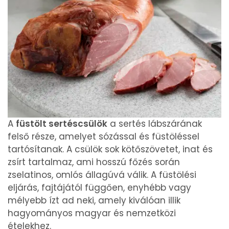
A
füstölt sertéscsülök
a sertés lábszárának
felső része, amelyet sózással és füstöléssel
tartósítanak. A csülök sok kötőszövetet, inat és
zsírt tartalmaz, ami hosszú főzés során
zselatinos, omlós állagúvá válik. A füstölési
eljárás, fajtájától függően, enyhébb vagy
mélyebb ízt ad neki, amely kiválóan illik
hagyományos magyar és nemzetközi
ételekhez.