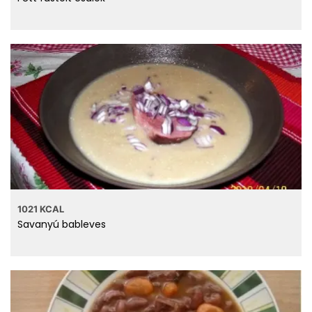
1021 KCAL
Savanyú bableves