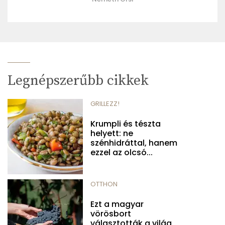
Legnépszerűbb cikkek
GRILLEZZ!
Krumpli és tészta
helyett: ne
szénhidráttal, hanem
ezzel az olcsó...
OTTHON
Ezt a magyar
vörösbort
választották a világ