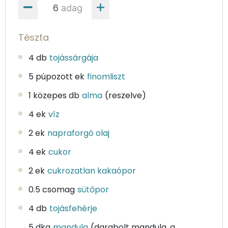
adag
Tészta
4 db
tojássárgája
5 púpozott ek
finomliszt
1 közepes db
alma
(reszelve)
4 ek
víz
2 ek
napraforgó olaj
4 ek
cukor
2 ek
cukrozatlan kakaópor
0.5 csomag
sütőpor
4 db
tojásfehérje
5 dkg
mandula
(darabolt mandula, a