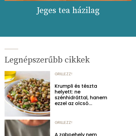
Jeges tea házilag
Legnépszerűbb cikkek
GRILLEZZ!
Krumpli és tészta
helyett: ne
szénhidráttal, hanem
ezzel az olcsó...
GRILLEZZ!
A zabpehely nem