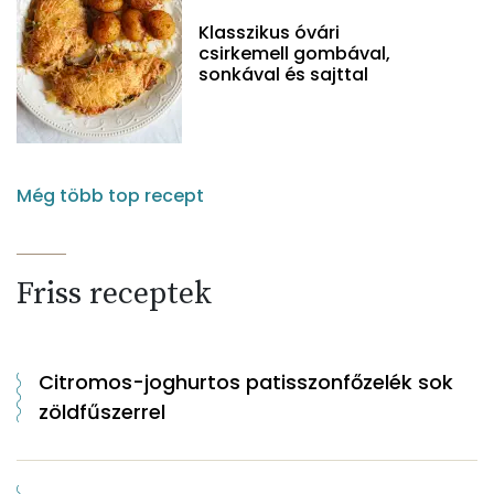
Klasszikus óvári
csirkemell gombával,
sonkával és sajttal
Még több top recept
Friss receptek
Citromos-joghurtos patisszonfőzelék sok
zöldfűszerrel