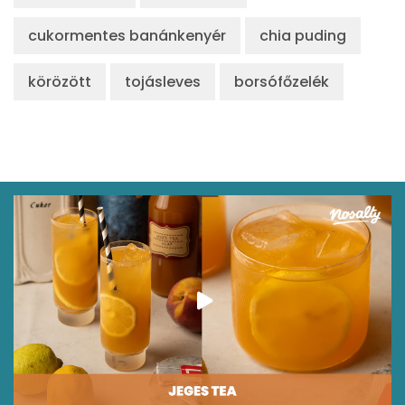
cukormentes banánkenyér
chia puding
körözött
tojásleves
borsófőzelék