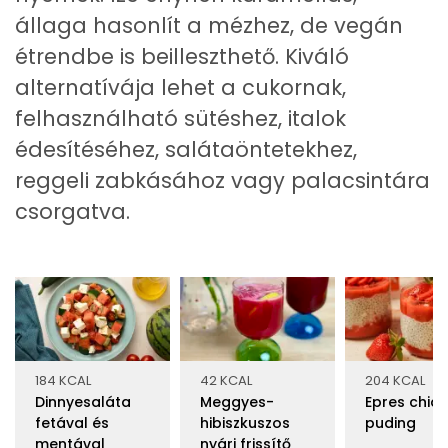
állaga hasonlít a mézhez, de vegán
étrendbe is beilleszthető. Kiváló
alternatívája lehet a cukornak,
felhasználható sütéshez, italok
édesítéséhez, salátaöntetekhez,
reggeli zabkásához vagy palacsintára
csorgatva.
184 KCAL
42 KCAL
204 KCAL
Dinnyesaláta
Meggyes-
Epres chia
fetával és
hibiszkuszos
puding
mentával
nyári frissítő