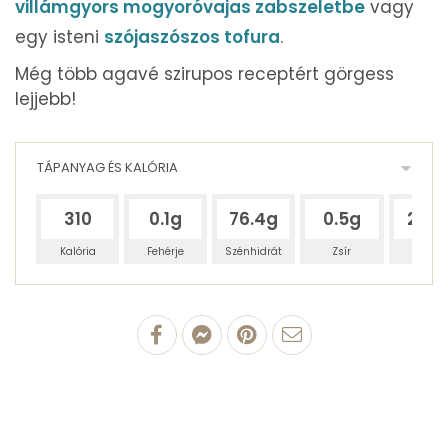
villámgyors mogyoróvajas zabszeletbe
vagy
egy isteni
szójaszószos tofura
.
Még több agavé szirupos receptért görgess
lejjebb!
TÁPANYAG ÉS KALÓRIA
310
0.1g
76.4g
0.5g
22.9
Kalória
Fehérje
Szénhidrát
Zsír
Víz
100 g Agávé szirup
0.09 g
fehérjetartalom
0 g
zsírtartalom