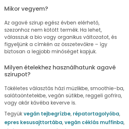
Mikor vegyem?
Az agavé szirup egész évben elérhető,
szezonhoz nem kötött termék. Ha lehet,
válasszuk a bio vagy organikus változatot, és
figyeljünk a címkén az összetevőkre – így
biztosan a legjobb minőséget kapjuk.
Milyen ételekhez használhatunk agavé
szirupot?
Tökéletes választás házi müzlikbe, smoothie-ba,
salátaöntetekbe, vegán sütikbe, reggeli gofrira,
vagy akár kávéba keverve is.
Tegyük
vegán tejbegrízbe
,
répatortagolyóba
,
epres kesusajttortába
,
vegán céklás muffinba
,