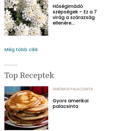
Hőségimádó
szépségek – Ez a 7
virág a szárazság
ellenére...
Még több cikk
Top Receptek
AMERIKAI PALACSINTA
Gyors amerikai
palacsinta