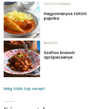
TÖLTÖTT PAPRIKA
Hagyományos töltött
paprika
BRASSÓI
Szaftos brassói
aprópecsenye
Még több top recept