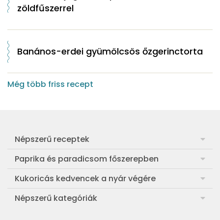
zöldfűszerrel
Banános-erdei gyümölcsös őzgerinctorta
Még több friss recept
Népszerű receptek
Frankfurti leves
Paprika és paradicsom főszerepben
Egyszerű muffin
Pan con Tomate
Kukoricás kedvencek a nyár végére
Aranygaluska
Paradicsom és paprika eltevése télre
Legfinomabb főtt kukorica
Népszerű kategóriák
Egyszerű paradicsomleves
Mézes-mascarponés sült paradicsom
Ropogós kukoricás fritters
Ebéd receptek