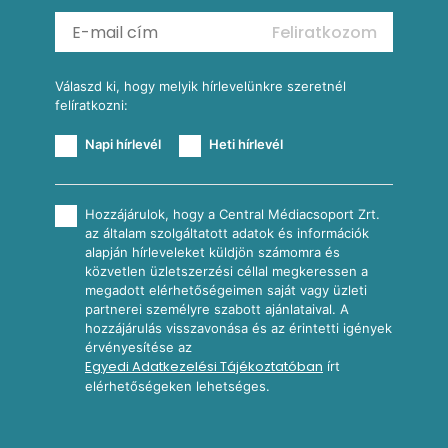
Mexikói kukoricasaláta
Reggeli receptek
Feliratkozom
További receptkategóriák
Válaszd ki, hogy melyik hírlevelünkre szeretnél
felíratkozni:
Napi hírlevél
Heti hírlevél
Hozzájárulok, hogy a Central Médiacsoport Zrt.
az általam szolgáltatott adatok és információk
alapján hírleveleket küldjön számomra és
közvetlen üzletszerzési céllal megkeressen a
megadott elérhetőségeimen saját vagy üzleti
partnerei személyre szabott ajánlataival. A
hozzájárulás visszavonása és az érintetti igények
érvényesítése az
Egyedi Adatkezelési Tájékoztatóban
írt
elérhetőségeken lehetséges.