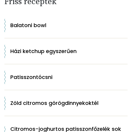
Friss receptek
Balatoni bowl
Házi ketchup egyszerűen
Patisszontócsni
Zöld citromos görögdinnyekoktél
Citromos-joghurtos patisszonfőzelék sok