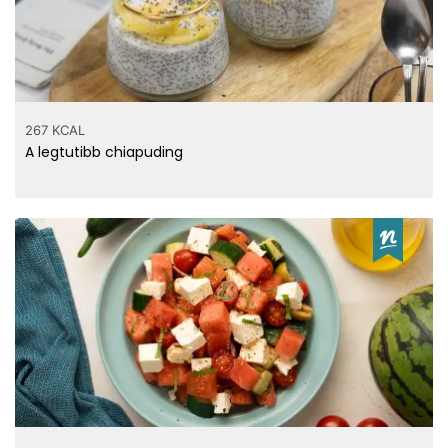
267 KCAL
A legtutibb chiapuding