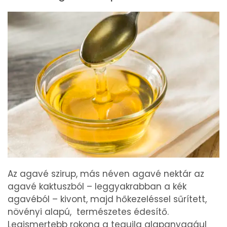
Az agavé szirup, más néven agavé nektár az
agavé kaktuszból – leggyakrabban a kék
agavéból – kivont, majd hőkezeléssel sűrített,
növényi alapú, természetes édesítő.
Legismertebb rokona a tequila alapanyagául