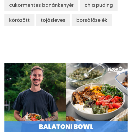
cukormentes banánkenyér
chia puding
körözött
tojásleves
borsófőzelék