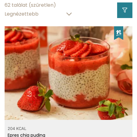
62 találat
(szűretlen)
76.37 g
szénhidráttartalom
22.94 g
víztartalom
Hány kalória
gramm
agávé szirup?
204 KCAL
Epres chia puding