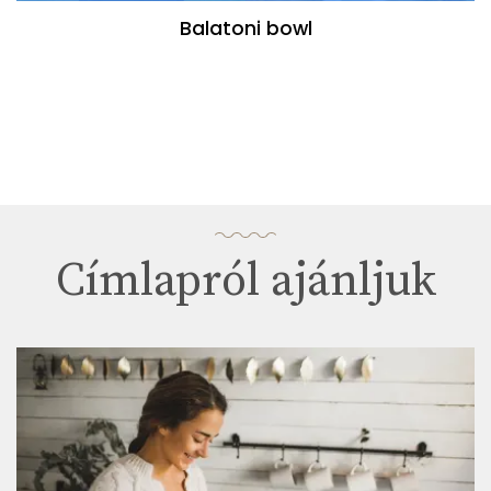
Balatoni bowl
Címlapról ajánljuk