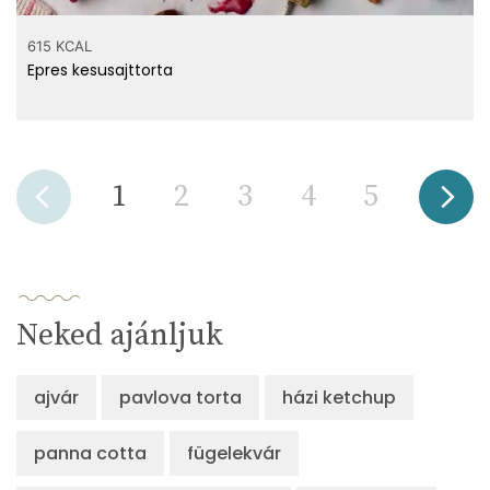
615 KCAL
Epres kesusajttorta
1
2
3
4
5
Neked ajánljuk
ajvár
pavlova torta
házi ketchup
panna cotta
fügelekvár