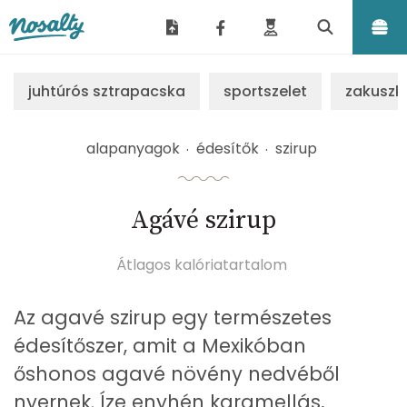
Nosalty
juhtúrós sztrapacska
sportszelet
zakuszk
alapanyagok
édesítők
szirup
Agávé szirup
Átlagos kalóriatartalom
Az agavé szirup egy természetes
édesítőszer, amit a Mexikóban
őshonos agavé növény nedvéből
nyernek. Íze enyhén karamellás,