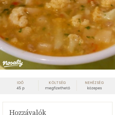
IDŐ
KÖLTSÉG
NEHÉZSÉG
45
p
megfizethető
közepes
Hozzávalók