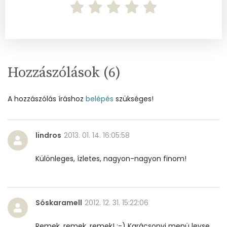
A vitamin (RAE):
19 micro
B6 vitamin:
0 mg
B12 Vitamin:
0 micro
Hozzászólások (
6
)
E vitamin:
2 mg
A hozzászólás íráshoz
belépés
szükséges!
C vitamin:
41 mg
D vitamin:
10 micro
lindros
2013. 01. 14. 16:05:58
K vitamin:
33 micro
Különleges, ízletes, nagyon-nagyon finom!
Tiamin - B1 vitamin:
0 mg
Riboflavin - B2 vitamin:
0 mg
Sóskaramell
2012. 12. 31. 15:22:06
Niacin - B3 vitamin:
2 mg
Remek, remek, remek! :-) Karácsonyi menü levse