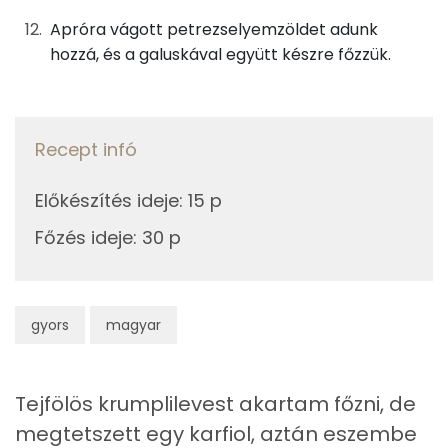
Ásványi anyagok
Apróra vágott petrezselyemzöldet adunk
Összesen
397.8 g
hozzá, és a galuskával együtt készre főzzük.
Cink
1 mg
Szelén
7 mg
Recept infó
Kálcium
62 mg
Előkészítés ideje
:
15 p
Vas
2 mg
Főzés ideje
:
30 p
Magnézium
47 mg
Foszfor
184 mg
gyors
magyar
Nátrium
94 mg
Tejfölös krumplilevest akartam főzni, de
Réz
0 mg
megtetszett egy karfiol, aztán eszembe