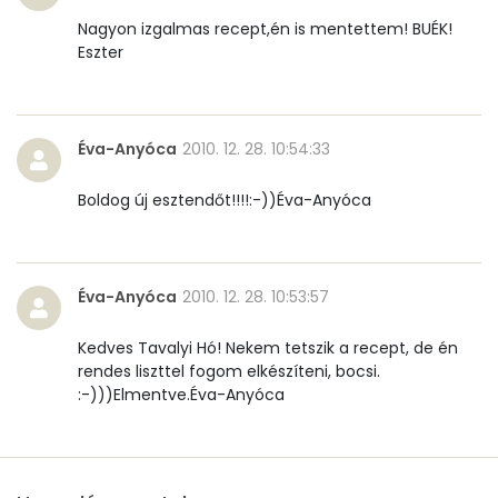
Összesen
195 kcal
Nagyon izgalmas recept,én is mentettem! BUÉK!
Eszter
Éva-Anyóca
2010. 12. 28. 10:54:33
Boldog új esztendőt!!!!:-))Éva-Anyóca
Éva-Anyóca
2010. 12. 28. 10:53:57
Kedves Tavalyi Hó! Nekem tetszik a recept, de én
rendes liszttel fogom elkészíteni, bocsi.
:-)))Elmentve.Éva-Anyóca