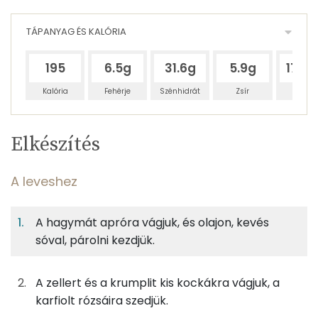
TÁPANYAG ÉS KALÓRIA
195
6.5g
31.6g
5.9g
173.
Kalória
Fehérje
Szénhidrát
Zsír
Víz
Egy
4
100
Elkészítés
adagban
adagban
grammban
TÁPANYAGTARTALOM
A leveshez
3%
15%
3%
Egy
4
100
Fehérje
Szénhidrát
Zsír
adagban
adagban
grammban
A hagymát apróra vágjuk, és olajon, kevés
sóval, párolni kezdjük.
A leveshez
3%
15%
3%
80%
Fehérje
Szénhidrát
Zsír
Víz
125g
karfiol
13 kcal
A zellert és a krumplit kis kockákra vágjuk, a
TOP ásványi anyagok
karfiolt rózsáira szedjük.
75g
burgonya
43 kcal
Foszfor