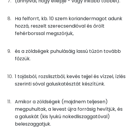
(annyival, hogy ellepje - vagy inkább többel).
4g
napraforgó olaj
35 kcal
Fehérje
Ha felforrt, kb. 10 szem koriandermagot adunk
hozzá, reszelt szerecsendióval és őrölt
Összesen
6.5 g
A rozsgaluskához
fehérborssal megszórjuk,
14g
tojás
17 kcal
Zsír
és a zöldségek puhulásáig lassú tűzön tovább
11g
rozsliszt
39 kcal
főzzük.
Összesen
5.9 g
3g
tej
1 kcal
Telített zsírsav
1 g
1 tojásból, rozslisztből, kevés tejjel és vízzel, ízlés
szerinti sóval galuskatésztát készítünk.
0g
só
0 kcal
Egyszeresen telítetlen zsírsav:
2 g
2g
víz
0 kcal
Többszörösen telítetlen zsírsav
2 g
Amikor a zöldségek (majdnem teljesen)
megpuhultak, a levest újra forrásig hevítjük, és
Koleszterin
45 mg
a galuskát (kis lyukú nokedliszaggatóval)
Összesen
195 kcal
beleszaggatjuk.