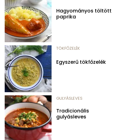
Hagyományos töltött
paprika
TÖKFŐZELÉK
Egyszerű tökfőzelék
GULYÁSLEVES
Tradicionális
gulyásleves