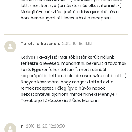
lett, mert könnyű (emészteni és elkészíteni is! :-)
Pantoténsav - B5 vitamin:
0 mg
Melegítő-emésztést javító a friss gyömbér és a
bors benne. Igazi téli leves. Köszi a receptet!
Folsav - B9-vitamin:
56 micro
Kolin:
75 mg
Törölt felhasználó
2012. 10. 18. 11:11:11
Retinol - A vitamin:
19 micro
Kedves Tavalyi Hó! Már többször került nálunk
terítékre a levesed, mondhatni, bekerült a favoritok
α-karotin
0 micro
közé. Egyszer "elrontottam", mert rutinból
sárgarépát is tettem bele, de csak színesebb lett. :)
β-karotin
1 micro
Nagyon köszönöm, hogy megosztottad ezt a
remek receptet. Főleg így a hűvös napok
β-crypt
1 micro
beköszöntével ajánlom mindenkinek! Mennyei!
További jó főzőcskézést! Üdv: Mariann
Likopin
0 micro
Lut-zea
99 micro
P.
2010. 12. 28. 12:20:50