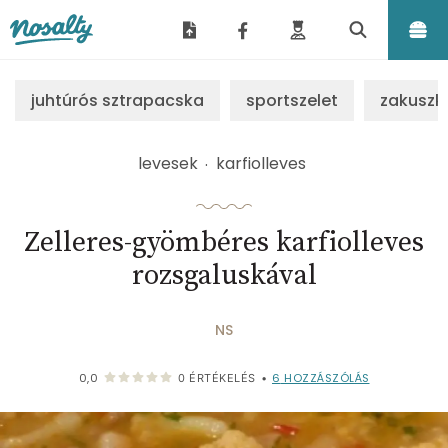
Nosalty
juhtúrós sztrapacska
sportszelet
zakuszk
levesek
karfiolleves
Zelleres-gyömbéres karfiolleves
rozsgaluskával
NS
6
HOZZÁSZÓLÁS
0,0
0
ÉRTÉKELÉS
•