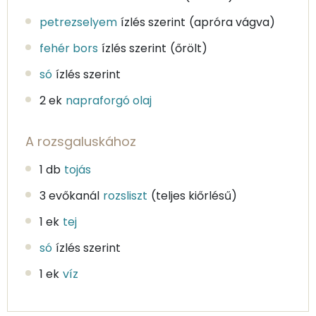
petrezselyem
ízlés szerint
(apróra vágva)
fehér bors
ízlés szerint
(őrölt)
só
ízlés szerint
2 ek
napraforgó olaj
A rozsgaluskához
1 db
tojás
3 evőkanál
rozsliszt
(teljes kiőrlésű)
1 ek
tej
só
ízlés szerint
1 ek
víz