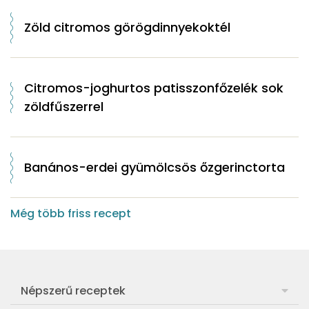
Zöld citromos görögdinnyekoktél
Citromos-joghurtos patisszonfőzelék sok
zöldfűszerrel
Banános-erdei gyümölcsös őzgerinctorta
Még több friss recept
Népszerű receptek