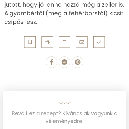
Mangán
1 mg
jutott, hogy jó lenne hozzá még a zeller is.
A gyömbértől (meg a fehérborstól) kicsit
csípős lesz.
Szénhidrát
Összesen
31.6 g
Cukor
4 mg
Élelmi rost
5 mg
Víz
Összesen
173.3 g
Vitaminok
Bevált ez a recept? Kíváncsiak vagyunk a
véleményedre!
Összesen
0