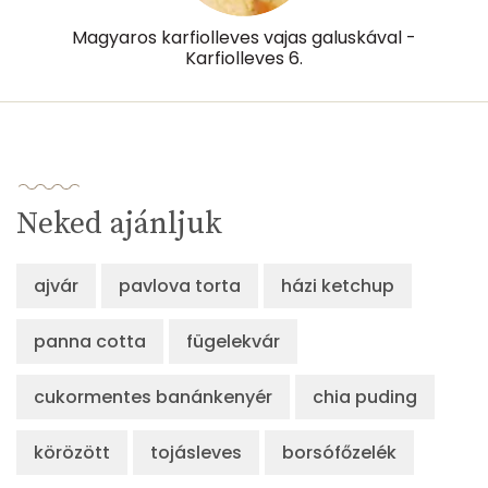
Magyaros karfiolleves vajas galuskával -
Karfiolleves 6.
Neked ajánljuk
ajvár
pavlova torta
házi ketchup
panna cotta
fügelekvár
cukormentes banánkenyér
chia puding
körözött
tojásleves
borsófőzelék