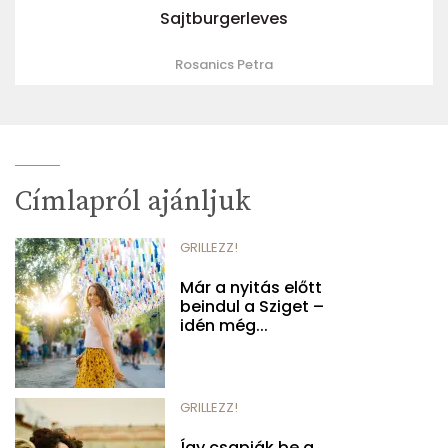
Sajtburgerleves
Rosanics Petra
Címlapról ajánljuk
GRILLEZZ!
Már a nyitás előtt
beindul a Sziget –
idén még...
GRILLEZZ!
Így csapják be a