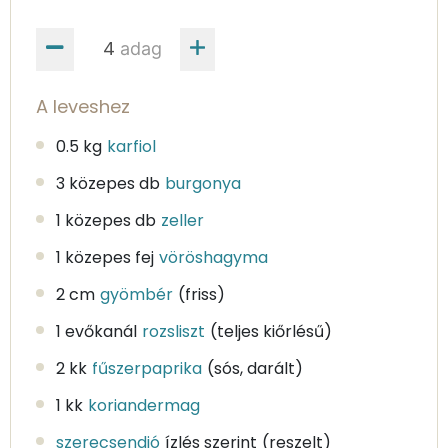
adag
A leveshez
0.5 kg
karfiol
3 közepes db
burgonya
1 közepes db
zeller
1 közepes fej
vöröshagyma
2 cm
gyömbér
(friss)
1 evőkanál
rozsliszt
(teljes kiőrlésű)
2 kk
fűszerpaprika
(sós, darált)
1 kk
koriandermag
szerecsendió
ízlés szerint
(reszelt)