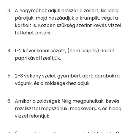
65g
zeller
23 kcal
A hagymához adjuk először a zellert, kis ideig
Nátrium
pároljuk, majd hozzáadjuk a krumplit, végül a
23g
vöröshagyma
8 kcal
Kálcium
karfiolt is. Közben szükség szerint kevés vízzel
fel lehet önteni.
3g
gyömbér
2 kcal
Magnézium
4g
rozsliszt
13 kcal
1-2 kávéskanál sózott, (nem csípős) darált
Szelén
paprikával ízesítjük.
0g
fűszerpaprika
0 kcal
TOP vitaminok
2-3 vékony szelet gyömbért apró darabokra
Kolin:
0g
koriandermag
1 kcal
vágunk, és a zöldségekhez adjuk.
C vitamin:
0g
szerecsendió
0 kcal
Amikor a zöldségek félig megpuhultak, kevés
E vitamin:
0g
petrezselyem
0 kcal
rozsliszttel megszórjuk, megkeverjük, és hideg
vízzel felöntjük
Niacin - B3 vitamin:
0g
fehér bors
0 kcal
B6 vitamin:
0g
só
0 kcal