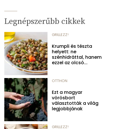
Legnépszerűbb cikkek
GRILLEZZ!
Krumpli és tészta
helyett: ne
szénhidráttal, hanem
ezzel az olcsó...
OTTHON
Ezt a magyar
vörösbort
választották a világ
legjobbjának
GRILLEZZ!