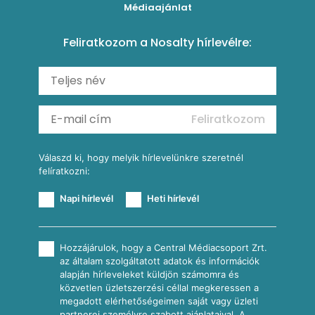
Torták
Médiaajánlat
Amerikai palacsinta
Paprikás-juhtúrós hajtovány
Csirkés-kukoricás pite
Tésztareceptek
Feliratkozom a Nosalty hírlevélre:
Carbonara
Shakshuka
Mexikói húsleves kukorica salsával
Saláták
Ratatouille
Almás-kéksajtos kukoricasaláta
Köretek
Mexikói kukoricasaláta
Reggeli receptek
Feliratkozom
További receptkategóriák
Válaszd ki, hogy melyik hírlevelünkre szeretnél
felíratkozni:
Napi hírlevél
Heti hírlevél
Hozzájárulok, hogy a Central Médiacsoport Zrt.
az általam szolgáltatott adatok és információk
alapján hírleveleket küldjön számomra és
közvetlen üzletszerzési céllal megkeressen a
megadott elérhetőségeimen saját vagy üzleti
partnerei személyre szabott ajánlataival. A