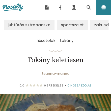
Nosalty
juhtúrós sztrapacska
sportszelet
zakuszk
húsételek
tokány
Tokány keletiesen
Zsanna-manna
0
HOZZÁSZÓLÁS
0,0
0
ÉRTÉKELÉS
•