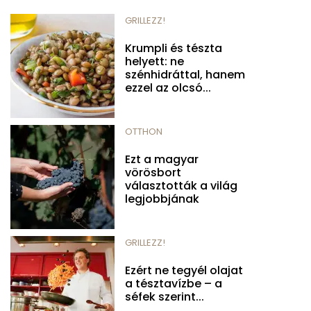
GRILLEZZ!
Krumpli és tészta
helyett: ne
szénhidráttal, hanem
ezzel az olcsó...
OTTHON
Ezt a magyar
vörösbort
választották a világ
legjobbjának
GRILLEZZ!
Ezért ne tegyél olajat
a tésztavízbe – a
séfek szerint...