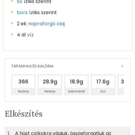
só
ízlés szerint
bors
ízlés szerint
2 ek
napraforgó olaj
4 dl
víz
TÁPANYAG ÉS KALÓRIA
366
28.9g
18.9g
17.6g
328.
Kalória
Fehérje
Szénhidrát
Zsír
Víz
Egy
4
100
Elkészítés
adagban
adagban
grammban
TÁPANYAGTARTALOM
A húst csíkokra vágjuk, összeforgatjuk az
7%
5%
5%
Egy
4
100