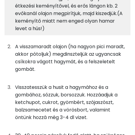
Fehérje
Szénhidrát
Zsír
adagban
adagban
grammban
étkezési keményítővel, és erős lángon kb. 2
evőkanál olajon megpirítjuk, majd kiszedjük.(A
keményítő miatt nem enged olyan hamar
7%
5%
5%
83%
125g
sertéscomb
228 kcal
Fehérje
Szénhidrát
Zsír
Víz
levet a hús!)
TOP ásványi anyagok
8g
étkezési keményítő
29 kcal
A visszamaradt olajon (ha nagyon pici maradt,
Nátrium
43g
vöröshagyma
15 kcal
akkor pótoljuk) megdinszteljük az ugyancsak
csíkokra vágott hagymát, és a felszeletelt
Foszfor
80g
gomba
17 kcal
gombát.
Magnézium
15g
ketchup
15 kcal
Visszatesszük a husit a hagymához és a
Kálcium
1g
cukor
2 kcal
gombához, sózzuk, borsozzuk. Hozzáadjuk a
ketchupot, cukrot, gyömbért, szójaszószt,
Szelén
1g
balzsamecet
1 kcal
balzsamecetet és a vörösbort, valamint
öntünk hozzá még 3-4 dl vizet.
TOP vitaminok
5g
szójaszósz
3 kcal
Kolin: