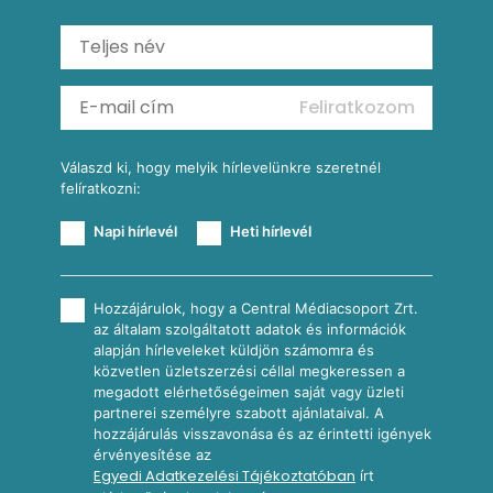
Saláták
Ratatouille
Almás-kéksajtos kukoricasaláta
Köretek
Mexikói kukoricasaláta
Reggeli receptek
Feliratkozom
További receptkategóriák
Válaszd ki, hogy melyik hírlevelünkre szeretnél
felíratkozni:
Napi hírlevél
Heti hírlevél
Hozzájárulok, hogy a Central Médiacsoport Zrt.
az általam szolgáltatott adatok és információk
alapján hírleveleket küldjön számomra és
közvetlen üzletszerzési céllal megkeressen a
megadott elérhetőségeimen saját vagy üzleti
partnerei személyre szabott ajánlataival. A
hozzájárulás visszavonása és az érintetti igények
érvényesítése az
Egyedi Adatkezelési Tájékoztatóban
írt