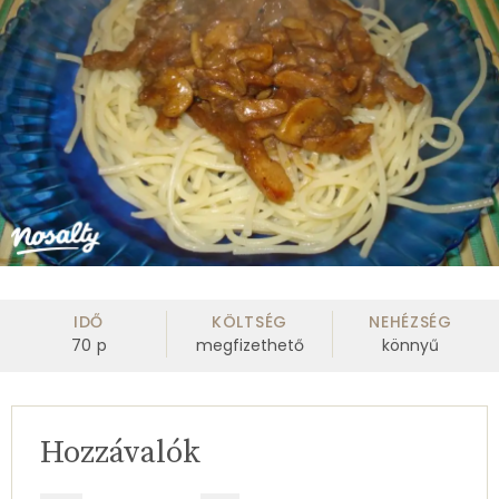
IDŐ
KÖLTSÉG
NEHÉZSÉG
70
p
megfizethető
könnyű
Hozzávalók