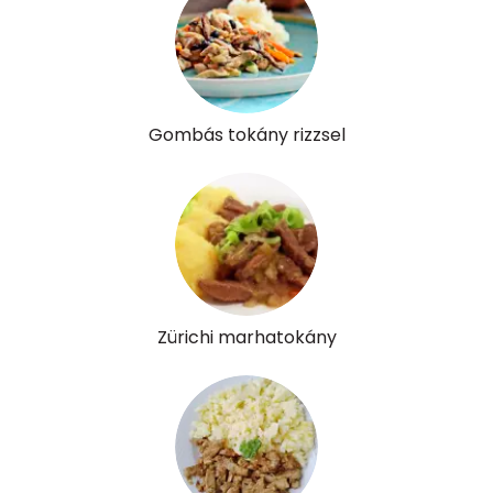
Víz
Összesen
328.7 g
Vitaminok
Gombás tokány rizzsel
Összesen
0
A vitamin (RAE):
10 micro
B6 vitamin:
1 mg
B12 Vitamin:
1 micro
Zürichi marhatokány
E vitamin:
2 mg
C vitamin:
5 mg
D vitamin:
28 micro