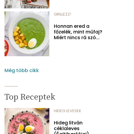
GRILLEZZ!
Honnan ered a
főzelék, mint műfaj?
Miért nincs rá szó...
Még több cikk
Top Receptek
HIDEG LEVESEK
Hideg litván
céklaleves