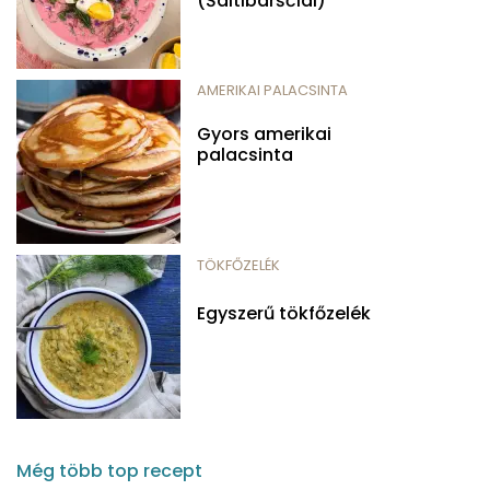
(Šaltibarščiai)
AMERIKAI PALACSINTA
Gyors amerikai
palacsinta
TÖKFŐZELÉK
Egyszerű tökfőzelék
Még több top recept