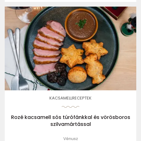
KACSAMELLRECEPTEK
Rozé kacsamell sós túrófánkkal és vörösboros
szilvamártással
Vénusz