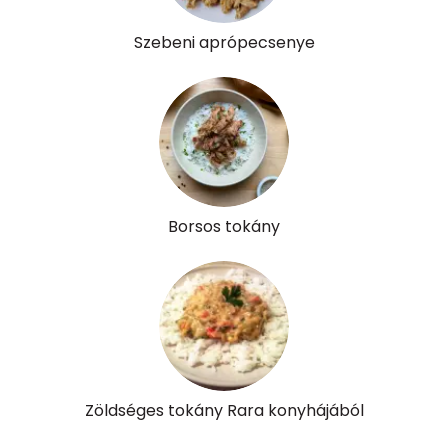
K vitamin:
1 micro
Szebeni aprópecsenye
Tiamin - B1 vitamin:
1 mg
Riboflavin - B2 vitamin:
1 mg
Niacin - B3 vitamin:
10 mg
Pantoténsav - B5 vitamin:
0 mg
Borsos tokány
Folsav - B9-vitamin:
23 micro
Kolin:
108 mg
Retinol - A vitamin:
6 micro
α-karotin
0 micro
Zöldséges tokány Rara konyhájából
β-karotin
48 micro