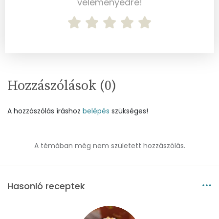
Magnézium
44 mg
véleményedre!
Foszfor
365 mg
Nátrium
518 mg
Réz
0 mg
Hozzászólások (
0
)
Mangán
0 mg
A hozzászólás íráshoz
belépés
szükséges!
Szénhidrát
Összesen
18.9 g
A témában még nem született hozzászólás.
Cukor
7 mg
Hasonló receptek
Élelmi rost
2 mg