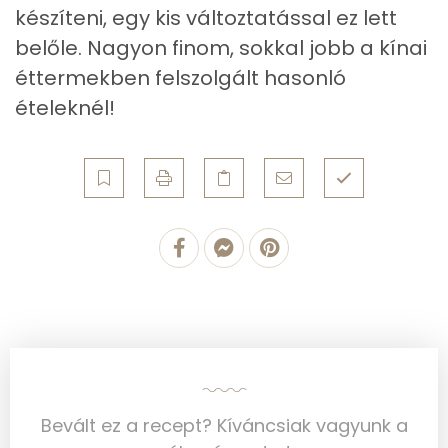
készíteni, egy kis változtatással ez lett
Egyszeresen telítetlen zsírsav:
7 g
belőle. Nagyon finom, sokkal jobb a kínai
Többszörösen telítetlen zsírsav
4 g
éttermekben felszolgált hasonló
ételeknél!
Koleszterin
79 mg
Ásványi anyagok
Összesen
999.7 g
Cink
3 mg
Szelén
32 mg
Kálcium
35 mg
Vas
2 mg
Bevált ez a recept? Kíváncsiak vagyunk a