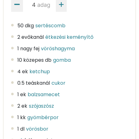
adag
50 dkg
sertéscomb
2 evőkanál
étkezési keményítő
1 nagy fej
vöröshagyma
10 közepes db
gomba
4 ek
ketchup
0.5 teáskanál
cukor
1 ek
balzsamecet
2 ek
szójaszósz
1 kk
gyömbérpor
1 dl
vörösbor