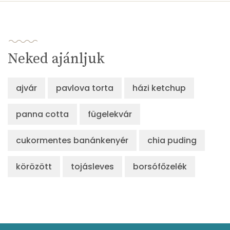
β-crypt
0 micro
Likopin
1809 micro
Neked ajánljuk
Lut-zea
27 micro
ajvár
pavlova torta
házi ketchup
Összesen
366 kcal
panna cotta
fügelekvár
cukormentes banánkenyér
chia puding
körözött
tojásleves
borsófőzelék