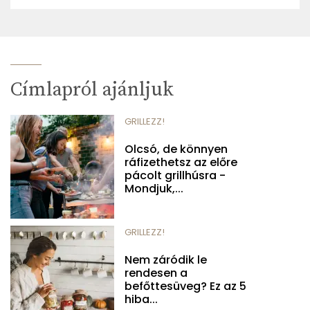
Címlapról ajánljuk
GRILLEZZ!
Olcsó, de könnyen
ráfizethetsz az előre
pácolt grillhúsra -
Mondjuk,...
GRILLEZZ!
Nem záródik le
rendesen a
befőttesüveg? Ez az 5
hiba...