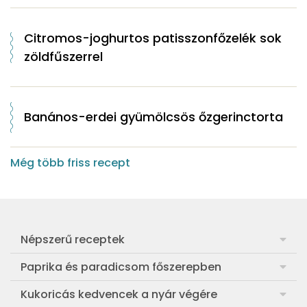
Citromos-joghurtos patisszonfőzelék sok
zöldfűszerrel
Banános-erdei gyümölcsös őzgerinctorta
Még több friss recept
Népszerű receptek
Frankfurti leves
Paprika és paradicsom főszerepben
Egyszerű muffin
Pan con Tomate
Kukoricás kedvencek a nyár végére