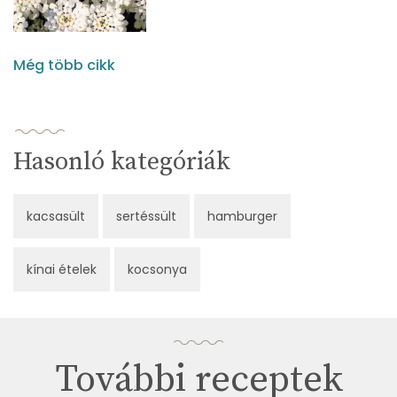
Még több cikk
Hasonló kategóriák
kacsasült
sertéssült
hamburger
kínai ételek
kocsonya
További receptek