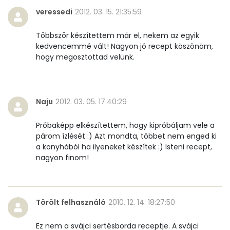
veressedi
2012. 03. 15. 21:35:59
Többször készítettem már el, nekem az egyik
kedvencemmé vált! Nagyon jó recept köszönöm,
hogy megosztottad velünk.
Naju
2012. 03. 05. 17:40:29
Próbaképp elkészítettem, hogy kipróbáljam vele a
párom ízlését :) Azt mondta, többet nem enged ki
a konyhából ha ilyeneket készítek :) Isteni recept,
nagyon finom!
Törölt felhasználó
2010. 12. 14. 18:27:50
Ez nem a svájci sertésborda receptje. A svájci