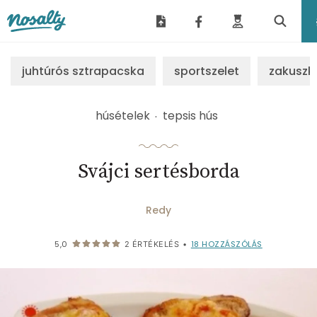
Nosalty
juhtúrós sztrapacska
sportszelet
zakuszk
húsételek
tepsis hús
Svájci sertésborda
Redy
18
HOZZÁSZÓLÁS
5,0
2
ÉRTÉKELÉS
•