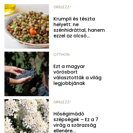
GRILLEZZ!
Krumpli és tészta
helyett: ne
szénhidráttal, hanem
ezzel az olcsó...
OTTHON
Ezt a magyar
vörösbort
választották a világ
legjobbjának
GRILLEZZ!
Hőségimádó
szépségek – Ez a 7
virág a szárazság
ellenére...