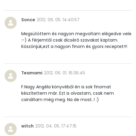
Niacin - B3 vitamin:
12 mg
Pantoténsav - B5 vitamin:
0 mg
Sonce
2012. 06. 05. 14:40:57
Folsav - B9-vitamin:
15 micro
Megsütöttem és nagyon megvoltam elégedve vele
:-) A férjemtől csak dicsérő szavakat kaptam.
Kolin:
124 mg
Köszönjük,ezt a nagyon finom és gyors receptet!!!
Retinol - A vitamin:
106 micro
Teamami
2012. 06. 01. 16:36:45
α-karotin
63 micro
F.Nagy Angéla könyvéből én is sok finomat
β-karotin
294 micro
készítettem már. Ezt is olvastam, csak nem
csináltam még meg. Na de most..! :)
β-crypt
0 micro
Likopin
1608 micro
witch
2012. 04. 05. 17:47:15
Lut-zea
79 micro