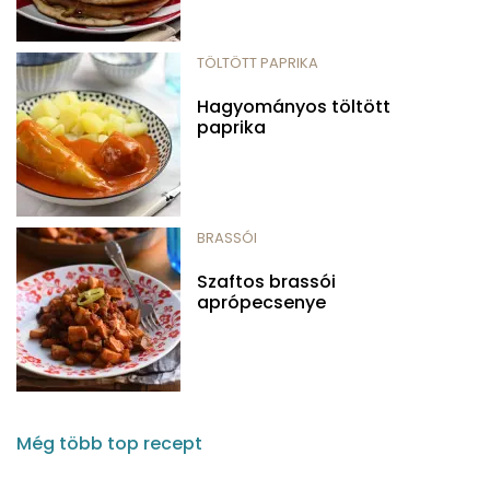
TÖLTÖTT PAPRIKA
Hagyományos töltött
paprika
BRASSÓI
Szaftos brassói
aprópecsenye
Még több top recept