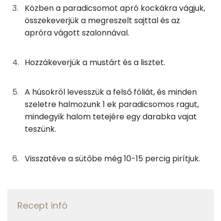
Közben a paradicsomot apró kockákra vágjuk,
Foszfor
25g
sajt
88 kcal
összekeverjük a megreszelt sajttal és az
Nátrium
apróra vágott szalonnával.
1g
mustár
1 kcal
Kálcium
13g
füstölt szalonna
82 kcal
Hozzákeverjük a mustárt és a lisztet.
Magnézium
4g
finomliszt
14 kcal
A húsokról levesszük a felső fóliát, és minden
Szelén
2g
napraforgó olaj
18 kcal
szeletre halmozunk 1 ek paradicsomos ragut,
mindegyik halom tetejére egy darabka vajat
TOP vitaminok
0g
só
0 kcal
teszünk.
Kolin:
0g
bors
0 kcal
Visszatéve a sütőbe még 10-15 percig pirítjuk.
Niacin - B3 vitamin:
4g
vaj
25 kcal
C vitamin:
Összesen
571 kcal
Recept infó
Likopin