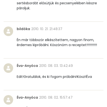
sertésbordát elősütjük és pecsenyelében készre
pároljuk.
bildóka
2010. 10. 21. 21:48:37
Én már többször elkészítettem, nagyon finom,
érdemes kipróbálni. Köszönöm a receptet!!!!!!!!!!!
Éva-Anyóca
2010. 08. 03. 13:42:49
Edit!Gratulálok, és ki fogom próbálni!Köszi!Éva
Éva-Anyóca
2010. 08. 02. 15:57:47