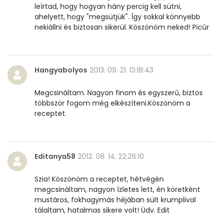
Összesen
0
leírtad, hogy hogyan hány percig kell sütni,
ahelyett, hogy "megsütjük". Így sokkal könnyebb
A vitamin (RAE):
133 micro
nekiállni és biztosan sikerül. Köszönöm neked! Picúr
B6 vitamin:
2 mg
B12 Vitamin:
2 micro
Hangyabolyos
2013. 09. 21. 13:18:43
E vitamin:
2 mg
Megcsináltam. Nagyon finom és egyszerű, biztos
többször fogom még elkészíteni.Köszönöm a
receptet.
C vitamin:
9 mg
D vitamin:
47 micro
Editanya58
2012. 08. 14. 22:26:10
K vitamin:
6 micro
Szia! Köszönöm a receptet, hétvégén
Tiamin - B1 vitamin:
1 mg
megcsináltam, nagyon ízletes lett, én köretként
mustáros, fokhagymás héjában sült krumplival
Riboflavin - B2 vitamin:
0 mg
tálaltam, hatalmas sikere volt! Üdv. Edit