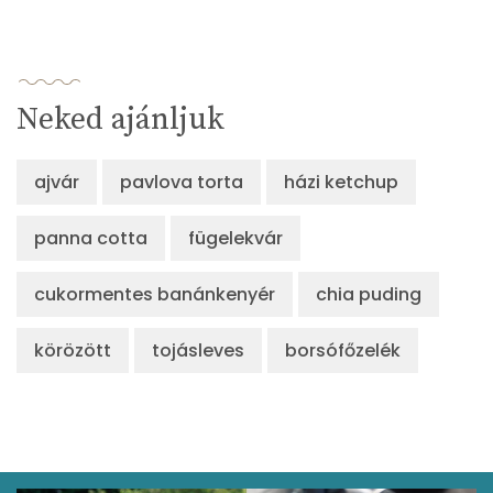
Neked ajánljuk
ajvár
pavlova torta
házi ketchup
panna cotta
fügelekvár
cukormentes banánkenyér
chia puding
körözött
tojásleves
borsófőzelék