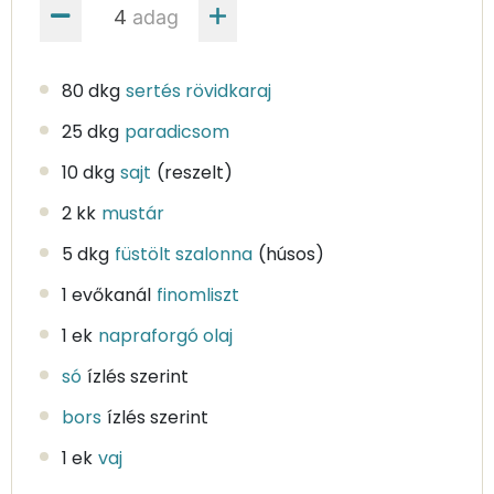
adag
80 dkg
sertés rövidkaraj
25 dkg
paradicsom
10 dkg
sajt
(reszelt)
2 kk
mustár
5 dkg
füstölt szalonna
(húsos)
1 evőkanál
finomliszt
1 ek
napraforgó olaj
só
ízlés szerint
bors
ízlés szerint
1 ek
vaj