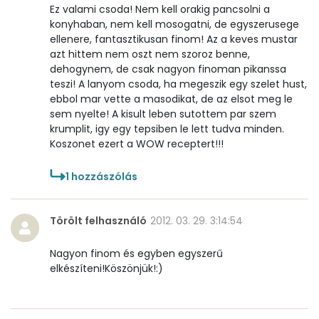
Ez valami csoda! Nem kell orakig pancsolni a
konyhaban, nem kell mosogatni, de egyszerusege
Összesen
571 kcal
ellenere, fantasztikusan finom! Az a keves mustar
azt hittem nem oszt nem szoroz benne,
dehogynem, de csak nagyon finoman pikanssa
teszi! A lanyom csoda, ha megeszik egy szelet hust,
ebbol mar vette a masodikat, de az elsot meg le
sem nyelte! A kisult leben sutottem par szem
krumplit, igy egy tepsiben le lett tudva minden.
Koszonet ezert a WOW receptert!!!
1
hozzászólás
Törölt felhasználó
2012. 03. 29. 3:14:54
Nagyon finom és egyben egyszerű
elkészíteni!Köszönjük!:)