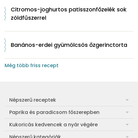
Citromos-joghurtos patisszonfőzelék sok
zöldfűszerrel
Banános-erdei gyümölcsös őzgerinctorta
Még több friss recept
Népszerű receptek
Frankfurti leves
Paprika és paradicsom főszerepben
Egyszerű muffin
Pan con Tomate
Kukoricás kedvencek a nyár végére
Aranygaluska
Paradicsom és paprika eltevése télre
Legfinomabb főtt kukorica
Népszerű kategóriák