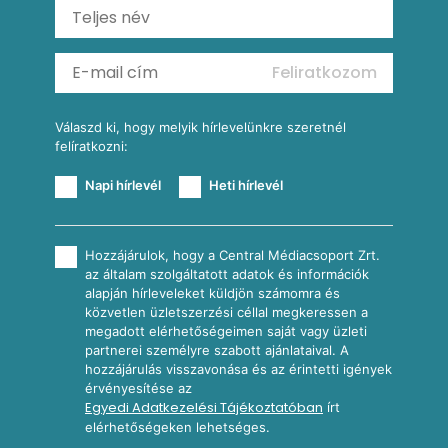
Ratatouille
Almás-kéksajtos kukoricasaláta
Köretek
Mexikói kukoricasaláta
Reggeli receptek
Feliratkozom
További receptkategóriák
Válaszd ki, hogy melyik hírlevelünkre szeretnél
felíratkozni:
Napi hírlevél
Heti hírlevél
Hozzájárulok, hogy a Central Médiacsoport Zrt.
az általam szolgáltatott adatok és információk
alapján hírleveleket küldjön számomra és
közvetlen üzletszerzési céllal megkeressen a
megadott elérhetőségeimen saját vagy üzleti
partnerei személyre szabott ajánlataival. A
hozzájárulás visszavonása és az érintetti igények
érvényesítése az
Egyedi Adatkezelési Tájékoztatóban
írt
elérhetőségeken lehetséges.