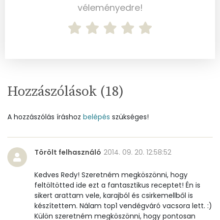
véleményedre!
Mangán
0 mg
Szénhidrát
Összesen
5.5 g
Hozzászólások (
18
)
Cukor
2 mg
Élelmi rost
1 mg
A hozzászólás íráshoz
belépés
szükséges!
Víz
Törölt felhasználó
2014. 09. 20. 12:58:52
Összesen
215.3 g
Kedves Redy! Szeretném megköszönni, hogy
feltöltötted ide ezt a fantasztikus receptet! Én is
sikert arattam vele, karajból és csirkemellből is
Vitaminok
készítettem. Nálam top1 vendégváró vacsora lett. :)
Külön szeretném megköszönni, hogy pontosan