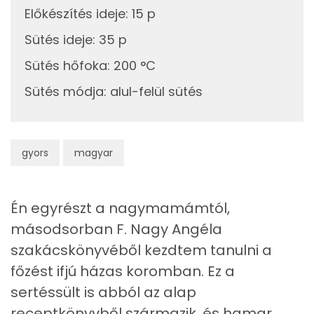
E vitamin:
Előkészítés ideje
:
15 p
Sütés ideje
:
35 p
Fehérje
Sütés hőfoka
:
200 °C
Összesen
50.4 g
Sütés módja
:
alul-felül sütés
Zsír
gyors
magyar
Összesen
37.4 g
Telített zsírsav
15 g
Én egyrészt a nagymamámtól,
Egyszeresen telítetlen zsírsav:
21 g
másodsorban F. Nagy Angéla
szakácskönyvéből kezdtem tanulni a
Többszörösen telítetlen zsírsav
6 g
főzést ifjú házas koromban. Ez a
Koleszterin
178 mg
sertéssült is abból az alap
receptkönyvből származik, és hamar