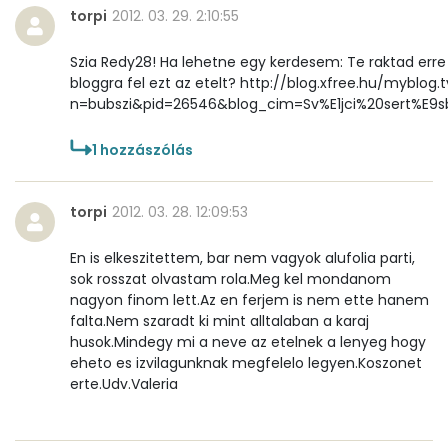
torpi
2012. 03. 29. 2:10:55
Szia Redy28! Ha lehetne egy kerdesem: Te raktad erre
bloggra fel ezt az etelt? http://blog.xfree.hu/myblog.
n=bubszi&pid=26546&blog_cim=Sv%E1jci%20sert%E9s
1
hozzászólás
torpi
2012. 03. 28. 12:09:53
En is elkeszitettem, bar nem vagyok alufolia parti,
sok rosszat olvastam rola.Meg kel mondanom
nagyon finom lett.Az en ferjem is nem ette hanem
falta.Nem szaradt ki mint alltalaban a karaj
husok.Mindegy mi a neve az etelnek a lenyeg hogy
eheto es izvilagunknak megfelelo legyen.Koszonet
erte.Udv.Valeria