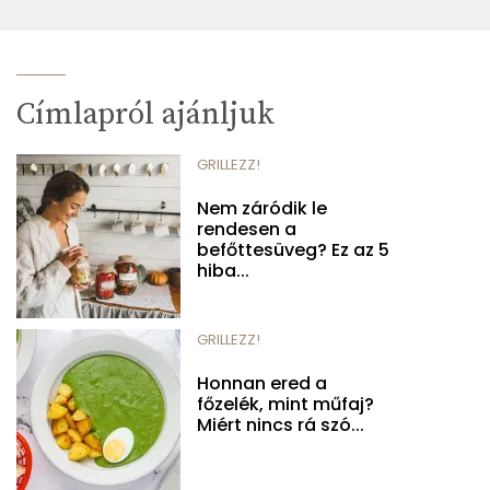
Címlapról ajánljuk
GRILLEZZ!
Nem záródik le
rendesen a
befőttesüveg? Ez az 5
hiba...
GRILLEZZ!
Honnan ered a
főzelék, mint műfaj?
Miért nincs rá szó...