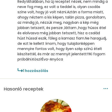
Redy!Általában, ha új receptet nézek, nem mindig a
neve fog meg, ez volt a tieddel is, olyan csodás
színe volt, hogy jó volt nézni.Aztán a forma miatt,
ahogy néztem a kis képen, talán pizza, gondoltam,
az mindig jó, nézzük meg, nagyban a kép még
jobban tetszett, és persze ,láttam ,hogy húsos étel
és elolvasva még jobban tetszett, hisz a család
húst hússal eszik, főleg a kamasz fiam.Ne haragudj,
de ezt le kellett írnom, hogy tulajdonképpen
mennyire fontos volt, hogy ilyen szép színű ételt
készítettél, és már az mennyit jelentett!!!Ki fogom
próbálni.Köszi!Éva-Anyóca
1
hozzászólás
Hasonló receptek