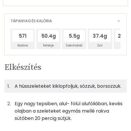
TÁPANYAG ÉS KALÓRIA
571
50.4g
5.5g
37.4g
215.
Kalória
Fehérje
Szénhidrát
Zsír
Víz
Egy
4
100
Elkészítés
adagban
adagban
grammban
TÁPANYAGTARTALOM
A hússzeleteket kiklopfoljuk, sózzuk, borsozzuk.
16%
2%
12%
Egy
4
100
Fehérje
Szénhidrát
Zsír
adagban
adagban
grammban
Egy nagy tepsiben, alul- fölül alufóliában, kevés
16%
2%
12%
70%
olajban a szeleteket egymás mellé rakva
200g
sertés rövidkaraj
332 kcal
Fehérje
Szénhidrát
Zsír
Víz
sütőben 20 percig sütjük.
TOP ásványi anyagok
63g
paradicsom
11 kcal