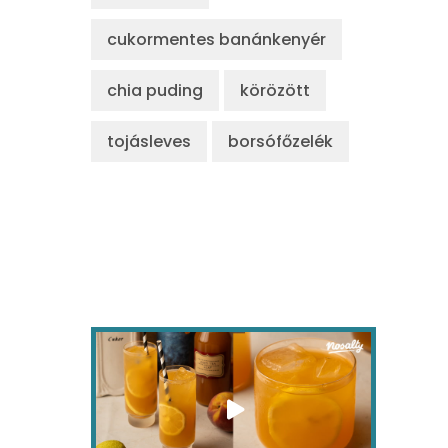
cukormentes banánkenyér
chia puding
körözött
tojásleves
borsófőzelék