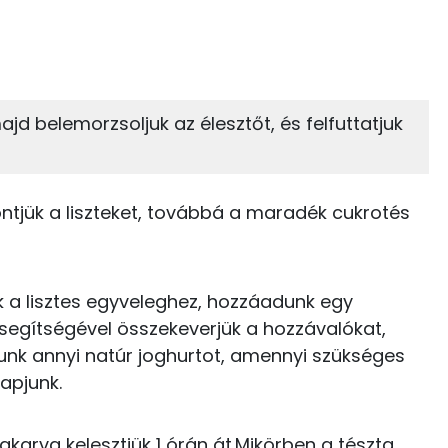
43%
7%
zénhidrát
Zsír
 adagban
100 grammban
7%
40%
 majd belemorzsoljuk az élesztőt, és felfuttatjuk
Zsír
Víz
35 kcal
TOP vitaminok
7 kcal
öntjük a liszteket, továbbá a maradék cukrotés
Kolin:
7 kcal
Riboflavin - B2 vitamin:
137 kcal
uk a lisztes egyveleghez, hozzáadunk egy
Tiamin - B1 vitamin:
ál segítségével összekeverjük a hozzávalókat,
125 kcal
unk annyi natúr joghurtot, amennyi szükséges
Niacin - B3 vitamin:
16 kcal
apjunk.
E vitamin:
48 kcal
takarva kelesztjük 1 órán át.Mikörben a tészta