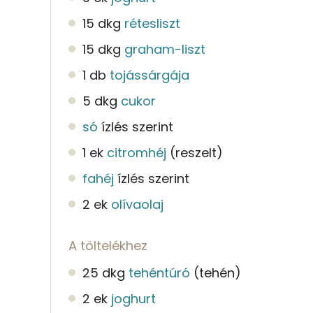
15 dkg
rétesliszt
15 dkg
graham-liszt
1 db
tojássárgája
5 dkg
cukor
só
ízlés szerint
1 ek
citromhéj
(reszelt)
fahéj
ízlés szerint
2 ek
olívaolaj
A töltelékhez
25 dkg
tehéntúró
(tehén)
2 ek
joghurt