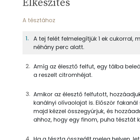
Elkészítés
11%
Fehérje
S
Egy adagban
4
A tésztához
A tésztához
11%
43%
A tej felét felmelegítjük 1 ek cukorral,
Fehérje
Szénhidrát
63g
tej
néhány perc alatt.
TOP ásványi anyagok
6g
élesztő
Amíg az élesztő felfut, egy tálba bele
Foszfor
11g
joghurt
a reszelt citromhéjat.
Kálcium
38g
rétesliszt
Amikor az élesztő felfutott, hozzáadj
Cink
kanálnyi olívaolajat is. Először fakan
38g
graham-liszt
majd kézzel összegyúrjuk, és hozzáad
Vas
5g
tojássárgája
ahhoz, hogy egy finom, puha tésztát k
Magnézium
13g
cukor
Ha a tészta összeállt,meleg helyen, le