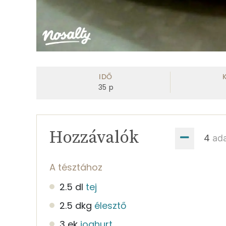
IDŐ
35
p
Hozzávalók
ad
A tésztához
2.5 dl
tej
2.5 dkg
élesztő
3 ek
joghurt