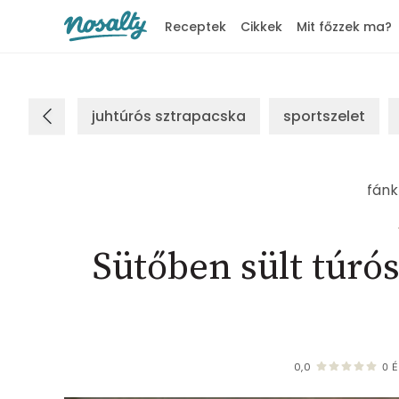
Receptek
Cikkek
Mit főzzek ma?
Nosalty
juhtúrós sztrapacska
sportszelet
fánk
Sütőben sült túrós
0,0
0
É