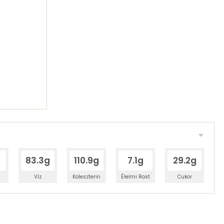
83.3g
110.9g
7.1g
29.2g
Víz
Koleszterin
Élelmi Rost
Cukor
 adagban
100 grammban