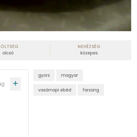
KÖLTSÉG
NEHÉZSÉG
olcsó
közepes
gyors
magyar
ag
vasárnapi ebéd
farsang