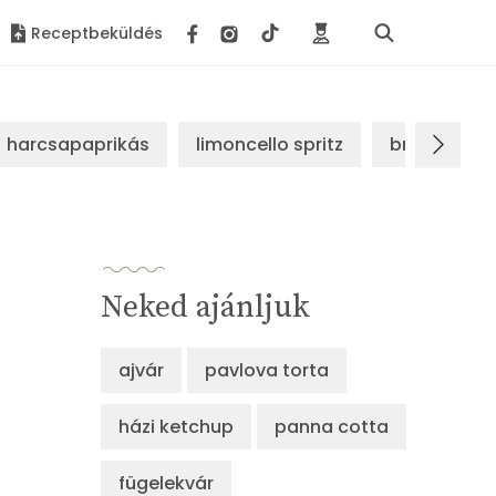
Receptbeküldés
harcsapaprikás
limoncello spritz
brassói sz
Neked ajánljuk
ajvár
pavlova torta
házi ketchup
panna cotta
fügelekvár