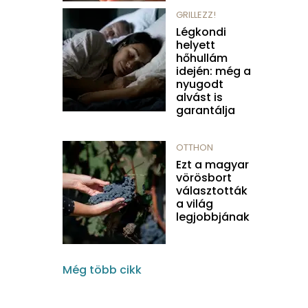
GRILLEZZ!
Légkondi
helyett
hőhullám
idején: még a
nyugodt
alvást is
garantálja
OTTHON
Ezt a magyar
vörösbort
választották
a világ
legjobbjának
Még több cikk