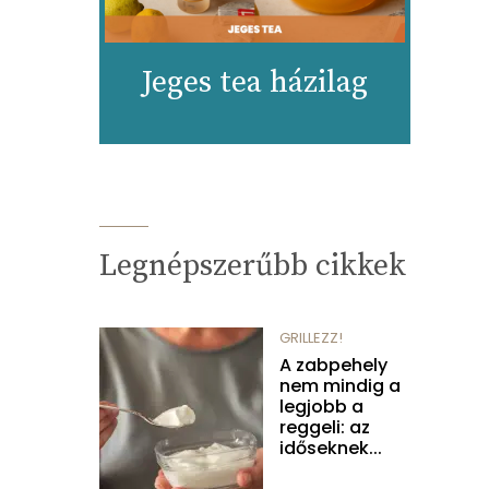
Jeges tea házilag
Legnépszerűbb cikkek
GRILLEZZ!
A zabpehely
nem mindig a
legjobb a
reggeli: az
időseknek...