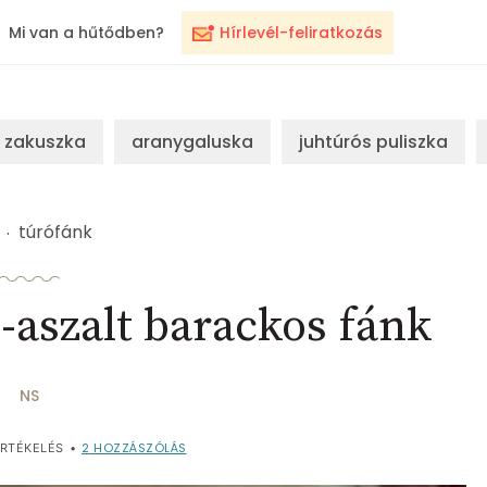
Mi van a hűtődben?
Hírlevél-feliratkozás
zakuszka
aranygaluska
juhtúrós puliszka
túrófánk
-aszalt barackos fánk
NS
2
HOZZÁSZÓLÁS
RTÉKELÉS
•