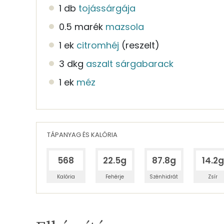
1 db
tojássárgája
0.5 marék
mazsola
1 ek
citromhéj
(reszelt)
3 dkg
aszalt sárgabarack
1 ek
méz
TÁPANYAG ÉS KALÓRIA
568
22.5g
87.8g
14.2g
Kalória
Fehérje
Szénhidrát
Zsír
Egy adagban
4
TÁPANYAGTARTALOM