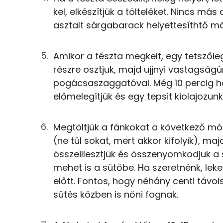
0g
só
kel, elkészítjük a tölteléket. Nincs má
asztalt sárgabarack helyettesíthtő má
Fehérje
0g
citromhéj
Összesen
Amikor a tészta megkelt, egy tetszőleg
0g
fahéj
részre osztjuk, majd ujjnyi vastagság
4g
olívaolaj
Zsír
pogácsaszaggatóval. Még 10 percig ha
előmelegítjük és egy tepsit kiolajozunk
Összesen
A töltelékhez
Telített zsírsav
Megtöltjük a fánkokat a következő mód
63g
tehéntúró
(ne túl sokat, mert akkor kifolyik), ma
Egyszeresen telítetlen zsírsav:
összeillesztjük és összenyomkodjuk a 
8g
joghurt
mehet is a sütőbe. Ha szeretnénk, leke
Többszörösen telítetlen zsírsav
5g
tojássárgája
előtt. Fontos, hogy néhány centi távo
sütés közben is nőni fognak.
Koleszterin
3g
mazsola