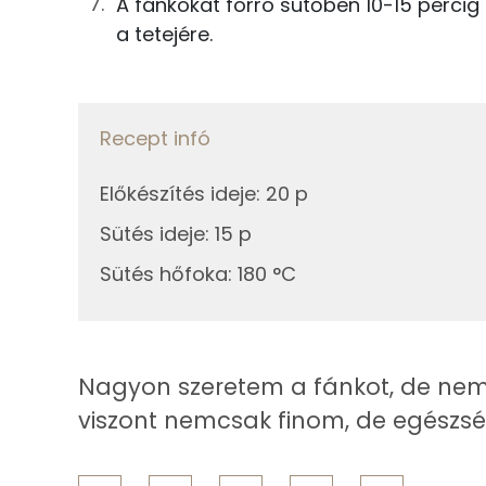
0g
citromhéj
A fánkokat forró sütőben 10-15 percig 
Ásványi anyagok
a tetejére.
8g
aszalt sárgabarack
Összesen
6g
méz
Cink
Recept infó
Szelén
Összesen
Előkészítés ideje
:
20 p
Kálcium
Sütés ideje
:
15 p
Vas
Sütés hőfoka
:
180 °C
Magnézium
Foszfor
Nagyon szeretem a fánkot, de nem s
Nátrium
viszont nemcsak finom, de egészség
Réz