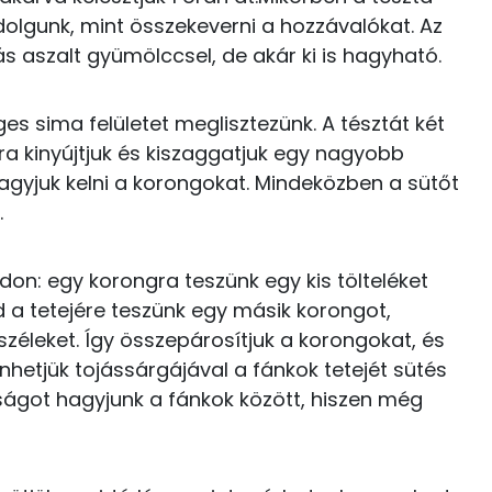
0 kcal
s dolgunk, mint összekeverni a hozzávalókat. Az
s aszalt gyümölccsel, de akár ki is hagyható.
0 kcal
22.5 g
es sima felületet meglisztezünk. A tésztát két
0 kcal
úra kinyújtjuk és kiszaggatjuk egy nagyobb
35 kcal
gyjuk kelni a korongokat. Mindeközben a sütőt
.
14.2 g
5 g
on: egy korongra teszünk egy kis tölteléket
92 kcal
jd a tetejére teszünk egy másik korongot,
4 g
széleket. Így összepárosítjuk a korongokat, és
5 kcal
nhetjük tojássárgájával a fánkok tetejét sütés
1 g
16 kcal
lságot hagyjunk a fánkok között, hiszen még
111 mg
8 kcal