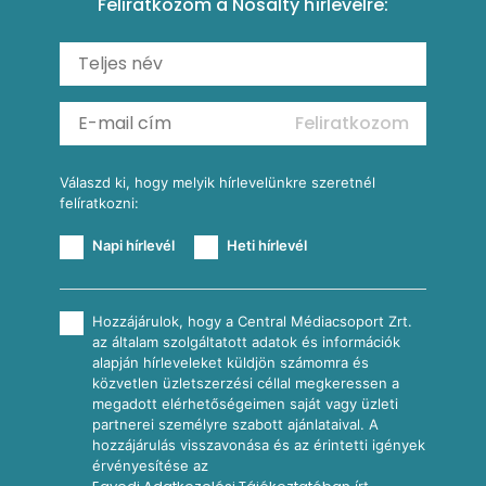
Feliratkozom a Nosalty hírlevélre:
Carbonara
Shakshuka
Mexikói húsleves kukorica salsával
Saláták
Ratatouille
Almás-kéksajtos kukoricasaláta
Köretek
Mexikói kukoricasaláta
Reggeli receptek
Feliratkozom
További receptkategóriák
Válaszd ki, hogy melyik hírlevelünkre szeretnél
felíratkozni:
Napi hírlevél
Heti hírlevél
Hozzájárulok, hogy a Central Médiacsoport Zrt.
az általam szolgáltatott adatok és információk
alapján hírleveleket küldjön számomra és
közvetlen üzletszerzési céllal megkeressen a
megadott elérhetőségeimen saját vagy üzleti
partnerei személyre szabott ajánlataival. A
hozzájárulás visszavonása és az érintetti igények
érvényesítése az
írt