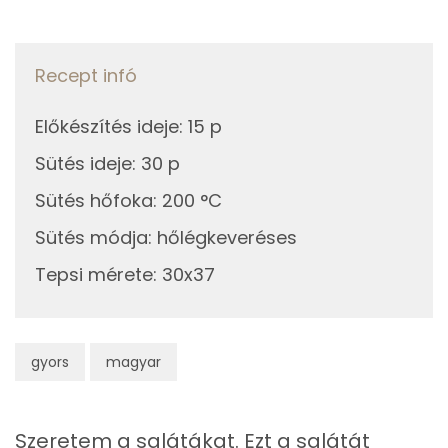
Telített zsírsav
9 g
Egyszeresen telítetlen zsírsav:
7 g
Recept infó
Többszörösen telítetlen zsírsav
1 g
Előkészítés ideje
:
15 p
Koleszterin
38 mg
Sütés ideje
:
30 p
Sütés hőfoka
:
200 °C
Ásványi anyagok
Sütés módja
:
hőlégkeveréses
Összesen
1166.9 g
Tepsi mérete
:
30x37
Cink
2 mg
Szelén
9 mg
gyors
magyar
Kálcium
323 mg
Vas
4 mg
Szeretem a salátákat. Ezt a salátát