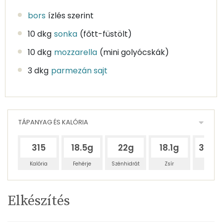
bors
ízlés szerint
10 dkg
sonka
(főtt-füstölt)
10 dkg
mozzarella
(mini golyócskák)
3 dkg
parmezán sajt
TÁPANYAG ÉS KALÓRIA
315
18.5g
22g
18.1g
322.
Kalória
Fehérje
Szénhidrát
Zsír
Víz
Egy
4
100
Elkészítés
adagban
adagban
grammban
TÁPANYAGTARTALOM