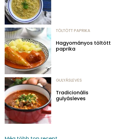
TÖLTÖTT PAPRIKA
Hagyományos töltött
paprika
GULYÁSLEVES
Tradicionális
gulyásleves
Még több top recept