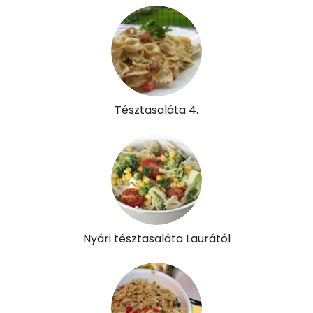
D vitamin:
5 micro
K vitamin:
385 micro
Tiamin - B1 vitamin:
0 mg
Riboflavin - B2 vitamin:
0 mg
Tésztasaláta 4.
Niacin - B3 vitamin:
2 mg
Pantoténsav - B5 vitamin:
0 mg
Folsav - B9-vitamin:
129 micro
Kolin:
36 mg
Nyári tésztasaláta Laurától
Retinol - A vitamin:
101 micro
α-karotin
116 micro