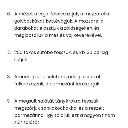
C vitamin:
5g
méz
15 kcal
A mézet a vajjal felolvasztjuk, a mozzarella
Kolin:
golyócskákat kettévágjuk. A mozzarella
0g
só
0 kcal
darabokat elosztjuk a zöldségeken, és
E vitamin:
0g
bors
0 kcal
meglocsoljuk a méz és vaj keverékével.
Likopin
25g
sonka
35 kcal
200 fokos sütőbe tesszük, és kb. 30 percig
Lut-zea
sütjük.
25g
mozzarella
75 kcal
Fehérje
8g
parmezán sajt
29 kcal
Ameddig sül a salátánk, addig a sonkát
felkockázzuk, a parmezánt lereszeljük.
Összesen
18.5 g
Összesen
315 kcal
A megsült salátát tányérokra tesszük,
Zsír
megszórjuk sonkakockákkal és a reszelt
parmezánnal. Így tálaljuk ezt a nagyon finom
Összesen
18.1 g
sült salátát.