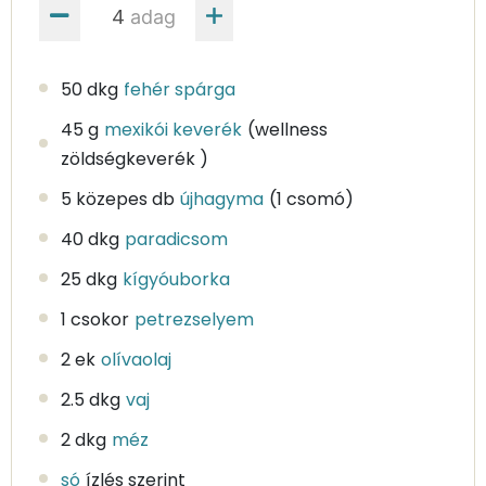
adag
50 dkg
fehér spárga
45 g
mexikói keverék
(wellness
zöldségkeverék )
5 közepes db
újhagyma
(1 csomó)
40 dkg
paradicsom
25 dkg
kígyóuborka
1 csokor
petrezselyem
2 ek
olívaolaj
2.5 dkg
vaj
2 dkg
méz
só
ízlés szerint