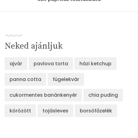
Neked ajánljuk
ajvár
pavlova torta
házi ketchup
panna cotta
fügelekvár
cukormentes banánkenyér
chia puding
körözött
tojásleves
borsófőzelék