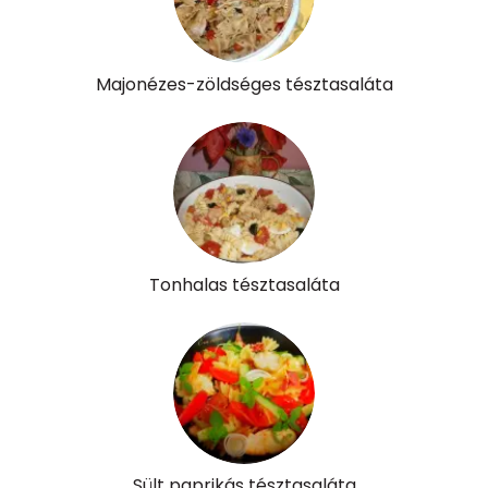
β-karotin
1879 micro
β-crypt
16 micro
Majonézes-zöldséges tésztasaláta
Likopin
2573 micro
Lut-zea
2168 micro
Összesen
315 kcal
Tonhalas tésztasaláta
Sült paprikás tésztasaláta