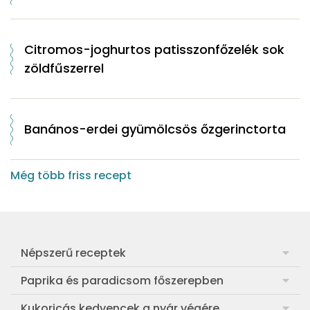
Citromos-joghurtos patisszonfőzelék sok
zöldfűszerrel
Banános-erdei gyümölcsös őzgerinctorta
Még több friss recept
Népszerű receptek
Frankfurti leves
Paprika és paradicsom főszerepben
Egyszerű muffin
Pan con Tomate
Kukoricás kedvencek a nyár végére