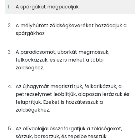
A spárgákat megpucoljuk.
5%
6%
5%
Egy
4
100
Fehérje
Szénhidrát
Zsír
adagban
adagban
grammban
A mélyhűtött zöldségkeveréket hozzáadjuk a
5%
6%
5%
85%
spárgákhoz.
125g
fehér spárga
18 kcal
Fehérje
Szénhidrát
Zsír
Víz
TOP ásványi anyagok
11g
mexikói keverék
10 kcal
A paradicsomot, uborkát megmossuk,
felkockázzuk, és ez is mehet a többi
Nátrium
115g
újhagyma
22 kcal
zöldséghez.
Kálcium
100g
paradicsom
18 kcal
Az újhagymát megtisztítjuk, felkarikázzuk, a
Foszfor
63g
kígyóuborka
9 kcal
petrezselymet leöblítjük, alaposan lerázzuk és
felaprítjuk. Ezeket is hozzátesszük a
Magnézium
11g
petrezselyem
4 kcal
zöldségekhez.
Szelén
4g
olívaolaj
35 kcal
Az olívaolajjal összeforgatjuk a zöldségeket,
TOP vitaminok
6g
vaj
45 kcal
sózzuk, borsozzuk, és tepsibe tesszük.