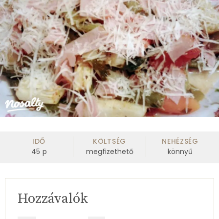
IDŐ
KÖLTSÉG
NEHÉZSÉG
45
p
megfizethető
könnyű
Hozzávalók