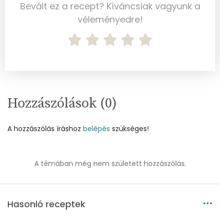
Bevált ez a recept? Kíváncsiak vagyunk a
Víz
véleményedre!
Összesen
322.3 g
Vitaminok
Összesen
0
Hozzászólások (
0
)
A vitamin (RAE):
263 micro
A hozzászólás íráshoz
belépés
szükséges!
B6 vitamin:
0 mg
B12 Vitamin:
1 micro
A témában még nem született hozzászólás.
E vitamin:
3 mg
C vitamin:
48 mg
Hasonló receptek