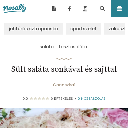
Nosalty
juhtúrós sztrapacska
sportszelet
zakuszk
saláta
tésztasaláta
Sült saláta sonkával és sajttal
Gonoszka1
0
HOZZÁSZÓLÁS
0,0
0
ÉRTÉKELÉS
•