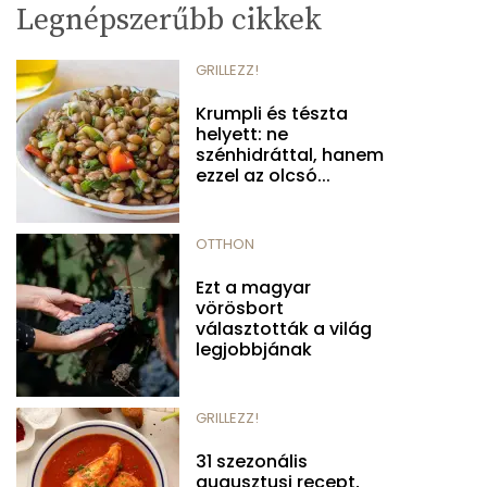
Legnépszerűbb cikkek
GRILLEZZ!
Krumpli és tészta
helyett: ne
szénhidráttal, hanem
ezzel az olcsó...
OTTHON
Ezt a magyar
vörösbort
választották a világ
legjobbjának
GRILLEZZ!
31 szezonális
augusztusi recept,