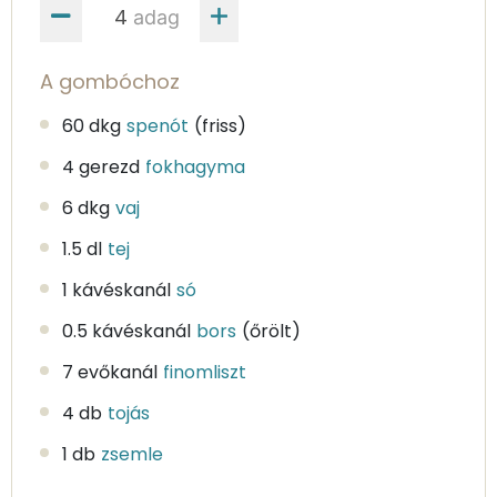
adag
A gombóchoz
60 dkg
spenót
(friss)
4 gerezd
fokhagyma
6 dkg
vaj
1.5 dl
tej
1 kávéskanál
só
0.5 kávéskanál
bors
(őrölt)
7 evőkanál
finomliszt
4 db
tojás
1 db
zsemle