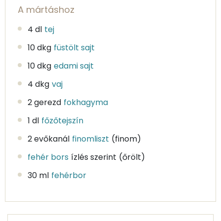
A mártáshoz
4 dl
tej
10 dkg
füstölt sajt
10 dkg
edami sajt
4 dkg
vaj
2 gerezd
fokhagyma
1 dl
főzőtejszín
2 evőkanál
finomliszt
(finom)
fehér bors
ízlés szerint
(őrölt)
30 ml
fehérbor