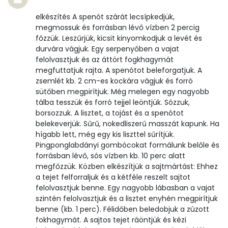
Pantoténsav - B5 vitamin:
0 mg
elkészítés A spenót szárát lecsípkedjük,
Folsav - B9-vitamin:
255 micro
megmossuk és forrásban lévő vízben 2 percig
főzzük. Leszűrjük, kicsit kinyomkodjuk a levét és
Kolin:
184 mg
durvára vágjuk. Egy serpenyőben a vajat
felolvasztjuk és az áttört fogkhagymát
Retinol - A vitamin:
329 micro
megfuttatjuk rajta. A spenótot beleforgatjuk. A
zsemlét kb. 2 cm-es kockára vágjuk és forró
sütőben megpirítjuk. Még melegen egy nagyobb
α-karotin
0 micro
tálba tesszük és forró tejjel leöntjük. Sózzuk,
borsozzuk. A lisztet, a tojást és a spenótot
β-karotin
6124 micro
belekeverjük. Sűrű, nokedliszerű masszát kapunk. Ha
hígabb lett, még egy kis liszttel sűrítjük.
β-crypt
4 micro
Pingponglabdányi gombócokat formálunk belőle és
forrásban lévő, sós vízben kb. 10 perc alatt
Likopin
0 micro
megfőzzük. Közben elkészítjük a sajtmártást: Ehhez
a tejet felforraljuk és a kétféle reszelt sajtot
Lut-zea
13433 micro
felolvasztjuk benne. Egy nagyobb lábasban a vajat
szintén felolvasztjuk és a lisztet enyhén megpirítjuk
benne (kb. 1 perc). Félidőben beledobjuk a zúzott
Összesen
fokhagymát. A sajtos tejet ráöntjük és kézi
727 kcal