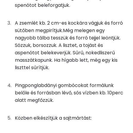
Kálcium
spenótot beleforgatjuk.
38g
tej
21 kcal
Foszfor
A zsemlét kb. 2 cm-es kockára vágjuk és forró
1g
só
0 kcal
Magnézium
sütőben megpirítjuk.Még melegen egy
nagyobb tálba tesszük és forró tejjel leöntjük.
0g
bors
0 kcal
Szelén
Sózzuk, borsozzuk. A lisztet, a tojást és
aspenótot belekeverjük. Sűrű, nokedliszerű
26g
finomliszt
96 kcal
TOP vitaminok
masszátkapunk. Ha hígabb lett, még egy kis
Kolin:
liszttel sűrítjük.
55g
tojás
69 kcal
C vitamin:
14g
zsemle
37 kcal
Pingponglabdányi gombócokat formálunk
belőle és forrásban lévő, sós vízben kb. 10perc
Lut-zea
A mártáshoz
alatt megfőzzük.
β-karotin
100g
tej
56 kcal
Közben elkészítjük a sajtmártást:
E vitamin:
25g
füstölt sajt
82 kcal