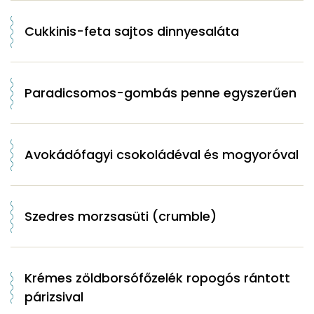
Cukkinis-feta sajtos dinnyesaláta
Paradicsomos-gombás penne egyszerűen
Avokádófagyi csokoládéval és mogyoróval
Szedres morzsasüti (crumble)
Krémes zöldborsófőzelék ropogós rántott
párizsival