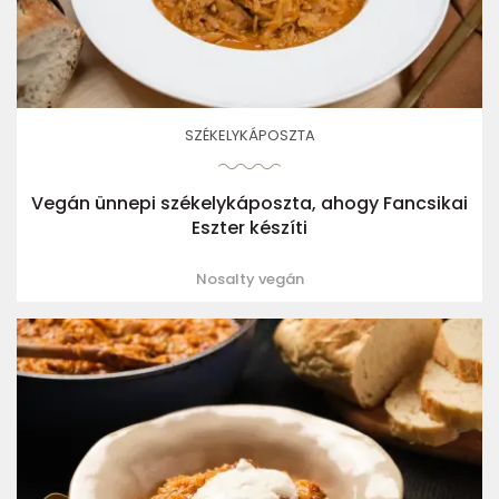
SZÉKELYKÁPOSZTA
Vegán ünnepi székelykáposzta, ahogy Fancsikai
Eszter készíti
Nosalty vegán