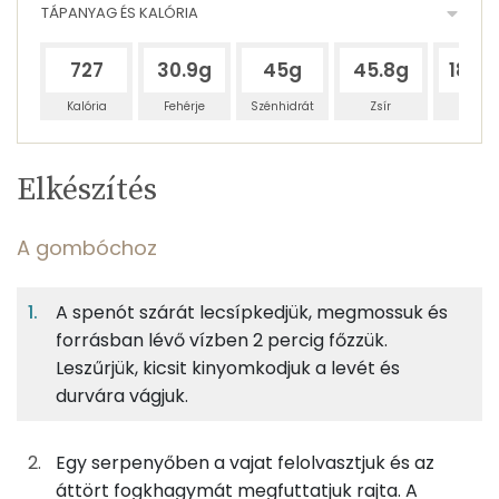
TÁPANYAG ÉS KALÓRIA
727
30.9g
45g
45.8g
187.
Kalória
Fehérje
Szénhidrát
Zsír
Víz
Egy
4
100
Elkészítés
adagban
adagban
grammban
TÁPANYAGTARTALOM
A gombóchoz
10%
15%
15%
Egy
4
100
Fehérje
Szénhidrát
Zsír
adagban
adagban
grammban
A spenót szárát lecsípkedjük, megmossuk és
forrásban lévő vízben 2 percig főzzük.
A gombóchoz
10%
15%
15%
61%
Leszűrjük, kicsit kinyomkodjuk a levét és
Fehérje
Szénhidrát
Zsír
Víz
150g
spenót
25 kcal
durvára vágjuk.
TOP ásványi anyagok
3g
fokhagyma
4 kcal
Nátrium
Egy serpenyőben a vajat felolvasztjuk és az
áttört fogkhagymát megfuttatjuk rajta. A
15g
vaj
108 kcal