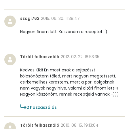
B6 vitamin:
0 mg
szagi762
2015. 06. 30. 11:38:47
B12 Vitamin:
1 micro
Nagyon finom lett. Köszönöm a receptet. :)
E vitamin:
3 mg
C vitamin:
32 mg
Törölt felhasználó
2012. 02. 22. 18:53:35
D vitamin:
45 micro
Kedves Kiki! Én most csak a sajtszószt
K vitamin:
525 micro
kölcsönöztem tőled, mert nagyon megtetszett,
csirkemellhez kerestem, mert a por-dolgoknak
nem vagyok nagy híve, valami oltári finom lett!!!
Tiamin - B1 vitamin:
0 mg
Nagyon köszönöm, remek receptjeid vannak:-)))
Riboflavin - B2 vitamin:
1 mg
2
hozzászólás
Niacin - B3 vitamin:
2 mg
Törölt felhasználó
2010. 08. 15. 19:13:04