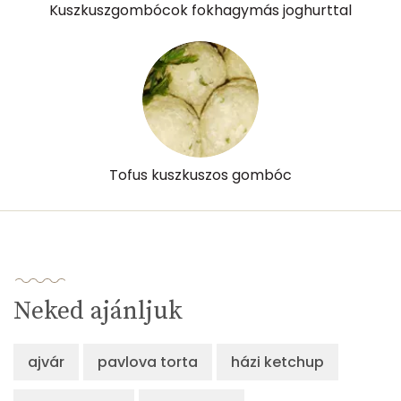
Kuszkuszgombócok fokhagymás joghurttal
Tofus kuszkuszos gombóc
Neked ajánljuk
ajvár
pavlova torta
házi ketchup