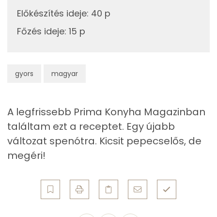
Összesen
2020 g
Előkészítés ideje
:
40 p
Cink
3 mg
Főzés ideje
:
15 p
Szelén
37 mg
Kálcium
543 mg
gyors
magyar
Vas
5 mg
A legfrissebb Prima Konyha Magazinban
Magnézium
116 mg
találtam ezt a receptet. Egy újabb
Foszfor
371 mg
változat spenótra. Kicsit pepecselős, de
megéri!
Nátrium
944 mg
Réz
0 mg
Mangán
1 mg