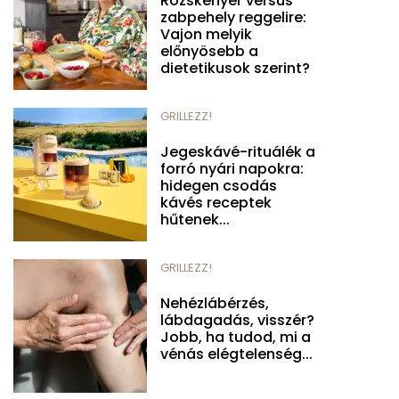
Rozskenyér versus
zabpehely reggelire:
Vajon melyik
előnyösebb a
dietetikusok szerint?
GRILLEZZ!
Jegeskávé-rituálék a
forró nyári napokra:
hidegen csodás
kávés receptek
hűtenek...
GRILLEZZ!
Nehézlábérzés,
lábdagadás, visszér?
Jobb, ha tudod, mi a
vénás elégtelenség...