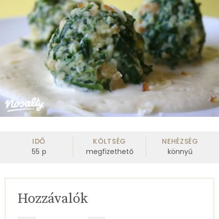
IDŐ
KÖLTSÉG
NEHÉZSÉG
55
p
megfizethető
könnyű
Hozzávalók