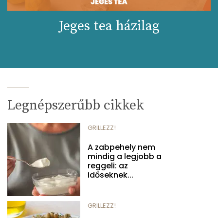
Jeges tea házilag
Legnépszerűbb cikkek
GRILLEZZ!
A zabpehely nem
mindig a legjobb a
reggeli: az
időseknek...
GRILLEZZ!