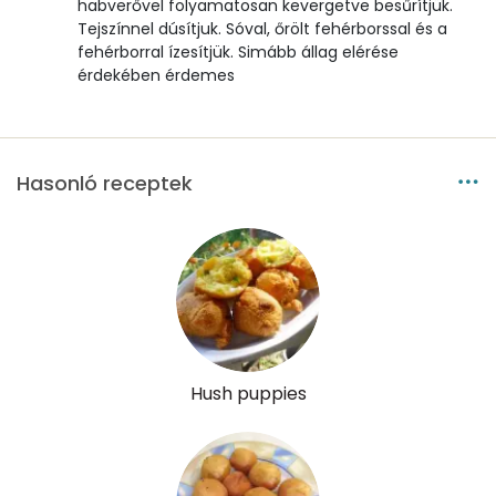
habverővel folyamatosan kevergetve besűrítjük.
Tejszínnel dúsítjuk. Sóval, őrölt fehérborssal és a
fehérborral ízesítjük. Simább állag elérése
érdekében érdemes
Hasonló receptek
Hush puppies