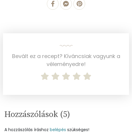
Szénhidrát
Összesen
45 g
Cukor
8 mg
Élelmi rost
4 mg
Bevált ez a recept? Kíváncsiak vagyunk a
véleményedre!
Víz
Összesen
187.9 g
Vitaminok
Hozzászólások (
5
)
Összesen
0
A vitamin (RAE):
840 micro
A hozzászólás íráshoz
belépés
szükséges!