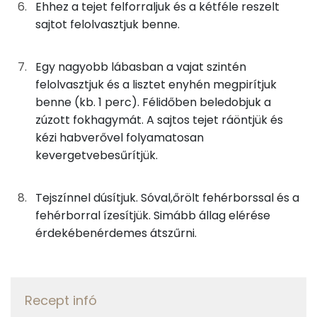
Ehhez a tejet felforraljuk és a kétféle reszelt
Fehérje
25g
edami sajt
89 kcal
sajtot felolvasztjuk benne.
Összesen
30.9 g
10g
vaj
72 kcal
Egy nagyobb lábasban a vajat szintén
2g
fokhagyma
2 kcal
felolvasztjuk és a lisztet enyhén megpirítjuk
Zsír
benne (kb. 1 perc). Félidőben beledobjuk a
25g
főzőtejszín
33 kcal
Összesen
45.8 g
zúzott fokhagymát. A sajtos tejet ráöntjük és
kézi habverővel folyamatosan
8g
finomliszt
27 kcal
Telített zsírsav
22 g
kevergetvebesűrítjük.
0g
fehér bors
0 kcal
Egyszeresen telítetlen zsírsav:
11 g
Tejszínnel dúsítjuk. Sóval,őrölt fehérborssal és a
8g
fehérbor
6 kcal
fehérborral ízesítjük. Simább állag elérése
Többszörösen telítetlen zsírsav
2 g
érdekébenérdemes átszűrni.
Koleszterin
265 mg
Összesen
727 kcal
Ásványi anyagok
Recept infó