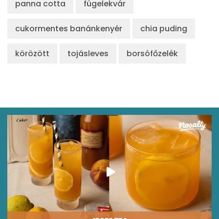
panna cotta
fügelekvár
cukormentes banánkenyér
chia puding
körözött
tojásleves
borsófőzelék