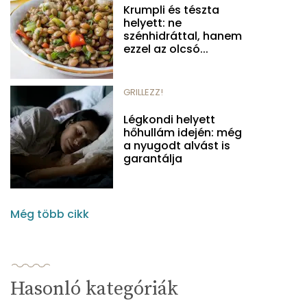
Krumpli és tészta
helyett: ne
szénhidráttal, hanem
ezzel az olcsó...
GRILLEZZ!
Légkondi helyett
hőhullám idején: még
a nyugodt alvást is
garantálja
Még több cikk
Hasonló kategóriák