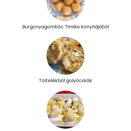
Burgonyagombóc Timike konyhájából
Töltelékből golyócskák