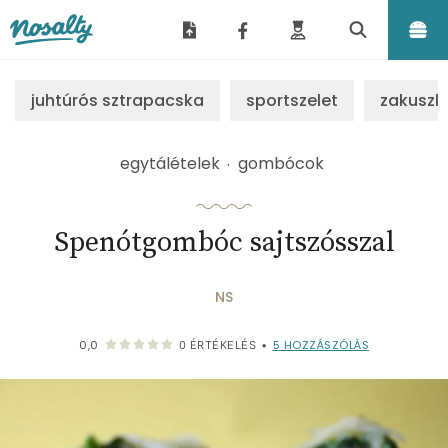
Nosalty
juhtúrós sztrapacska
sportszelet
zakuszk
egytálételek
gombócok
Spenótgombóc sajtszósszal
NS
5
HOZZÁSZÓLÁS
0,0
0
ÉRTÉKELÉS
•