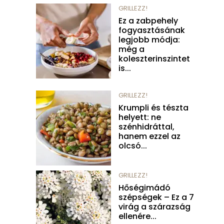
GRILLEZZ!
Ez a zabpehely
fogyasztásának
legjobb módja:
még a
koleszterinszintet
is...
GRILLEZZ!
Krumpli és tészta
helyett: ne
szénhidráttal,
hanem ezzel az
olcsó...
GRILLEZZ!
Hőségimádó
szépségek – Ez a 7
virág a szárazság
ellenére...