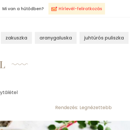
Mi van a hűtődben?
Hírlevél-feliratkozás
zakuszka
aranygaluska
juhtúrós puliszka
L
ytálétel
Rendezés: