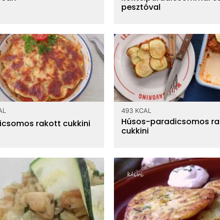
pesztóval
AL
493 KCAL
Húsos-paradicsomos ra
icsomos rakott cukkini
cukkini