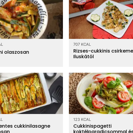
AL
707 KCAL
Rizses-cukkinis csirkeme
ni olaszosan
Iluskától
AL
123 KCAL
ntes cukkinilasagne
Cukkinispagetti
osan
koktélparadicsommal é