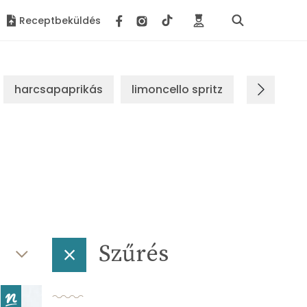
Receptbeküldés
harcsapaprikás
limoncello spritz
brassói s
Szűrés