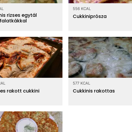
AL
556 KCAL
is rizses egytál
Cukkiniprósza
efalatkákkal
CAL
577 KCAL
es rakott cukkini
Cukkinis rakottas