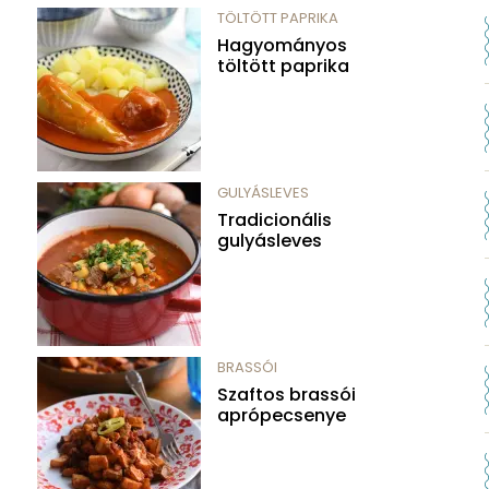
TÖLTÖTT PAPRIKA
Hagyományos
töltött paprika
GULYÁSLEVES
Tradicionális
gulyásleves
BRASSÓI
Szaftos brassói
aprópecsenye