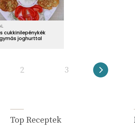
AL
s cukkinilepénykék
gymás joghurttal
2
3
Top Receptek