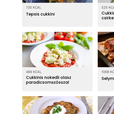
735 KCAL
525 KC
Cukkin
Tepsis cukkini
csirk
489 KCAL
1069 K
Cukkinis nokedli olasz
Selym
paradicsomszósszal