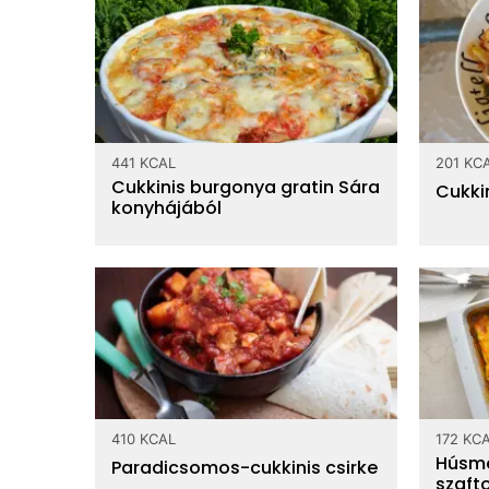
441 KCAL
201 KC
Cukkinis burgonya gratin Sára
Cukki
konyhájából
410 KCAL
172 KC
Húsme
Paradicsomos-cukkinis csirke
szaft