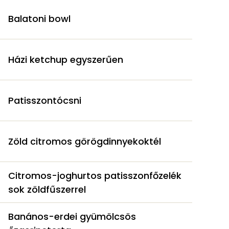
Balatoni bowl
Házi ketchup egyszerűen
Patisszontócsni
Zöld citromos görögdinnyekoktél
Citromos-joghurtos patisszonfőzelék
sok zöldfűszerrel
Banános-erdei gyümölcsös