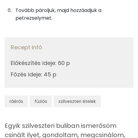
Kolin:
Tovább pároljuk, majd hozzáadjuk a
0g
petrezselyem
0 kcal
petrezselymet.
C vitamin:
0g
curry por
0 kcal
Niacin - B3 vitamin:
0g
koriandermag
0 kcal
Recept infó
E vitamin:
0g
őrölt fűszerkömény
0 kcal
β-karotin
Előkészítés ideje
:
60 p
0g
bors
0 kcal
Főzés ideje
:
45 p
Fehérje
0g
só
0 kcal
Összesen
44.9 g
200g
víz
0 kcal
ráérős
fúziós
szilveszteri ételek
Zsír
Összesen
485 kcal
Egyik szilveszteri buliban ismerősöm
Összesen
12.2 g
csinált ilyet, gondoltam, megcsinálom,