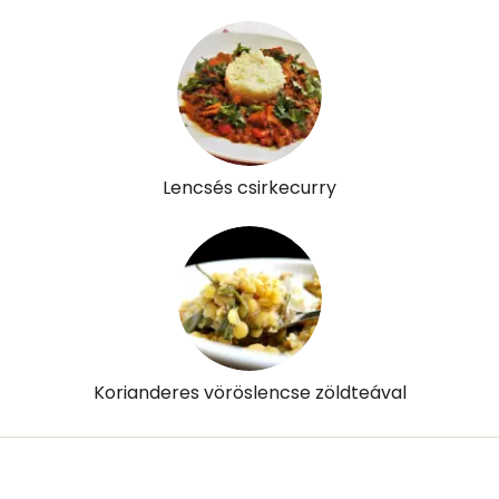
D vitamin:
1 micro
K vitamin:
12 micro
Tiamin - B1 vitamin:
1 mg
Riboflavin - B2 vitamin:
0 mg
Lencsés csirkecurry
Niacin - B3 vitamin:
14 mg
Pantoténsav - B5 vitamin:
0 mg
Folsav - B9-vitamin:
333 micro
Kolin:
172 mg
Korianderes vöröslencse zöldteával
Retinol - A vitamin:
11 micro
α-karotin
1288 micro