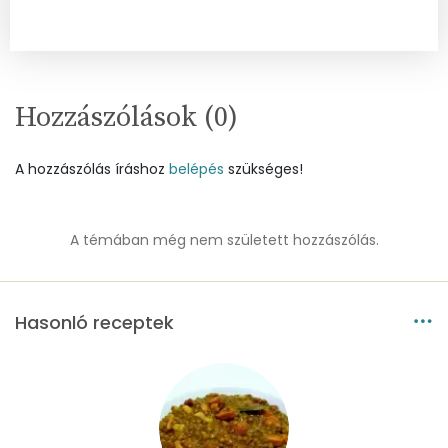
Magnézium
81 mg
Foszfor
482 mg
Hozzászólások (
0
)
Nátrium
97 mg
A hozzászólás íráshoz
belépés
szükséges!
Réz
1 mg
Mangán
1 mg
A témában még nem született hozzászólás.
Szénhidrát
Hasonló receptek
Összesen
49.7 g
Cukor
6 mg
Élelmi rost
9 mg