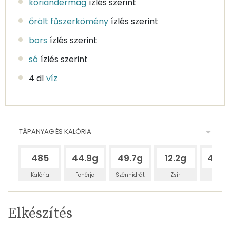
koriandermag
ízlés szerint
őrölt fűszerkömény
ízlés szerint
bors
ízlés szerint
só
ízlés szerint
4 dl
víz
TÁPANYAG ÉS KALÓRIA
485
44.9g
49.7g
12.2g
414.1
Kalória
Fehérje
Szénhidrát
Zsír
Víz
Egy
2
100
Elkészítés
adagban
adagban
grammban
TÁPANYAGTARTALOM