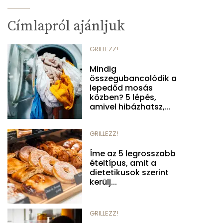
Címlapról ajánljuk
GRILLEZZ!
Mindig
összegubancolódik a
lepedőd mosás
közben? 5 lépés,
amivel hibázhatsz,...
GRILLEZZ!
Íme az 5 legrosszabb
ételtípus, amit a
dietetikusok szerint
kerülj...
GRILLEZZ!