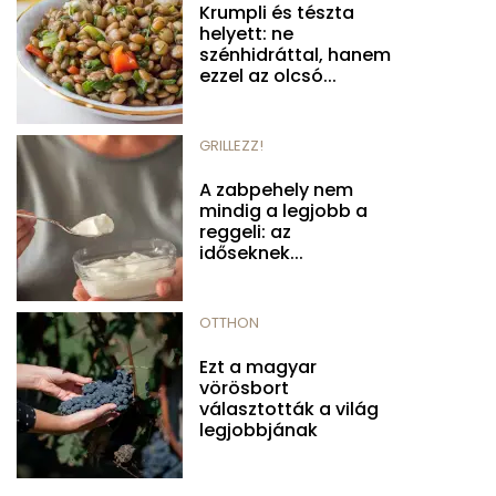
Krumpli és tészta
helyett: ne
szénhidráttal, hanem
ezzel az olcsó...
GRILLEZZ!
A zabpehely nem
mindig a legjobb a
reggeli: az
időseknek...
OTTHON
Ezt a magyar
vörösbort
választották a világ
legjobbjának