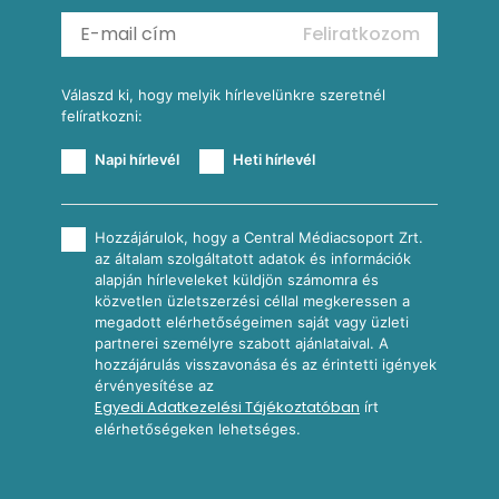
Mexikói kukoricasaláta
Reggeli receptek
Feliratkozom
További receptkategóriák
Válaszd ki, hogy melyik hírlevelünkre szeretnél
felíratkozni:
Napi hírlevél
Heti hírlevél
Hozzájárulok, hogy a Central Médiacsoport Zrt.
az általam szolgáltatott adatok és információk
alapján hírleveleket küldjön számomra és
közvetlen üzletszerzési céllal megkeressen a
megadott elérhetőségeimen saját vagy üzleti
partnerei személyre szabott ajánlataival. A
hozzájárulás visszavonása és az érintetti igények
érvényesítése az
Egyedi Adatkezelési Tájékoztatóban
írt
elérhetőségeken lehetséges.