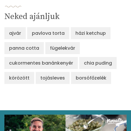
β-karotin
3189 micro
Neked ajánljuk
β-crypt
0 micro
ajvár
pavlova torta
házi ketchup
Likopin
1287 micro
panna cotta
fügelekvár
Lut-zea
155 micro
cukormentes banánkenyér
chia puding
Összesen
485 kcal
körözött
tojásleves
borsófőzelék