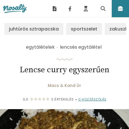
Nosalty
juhtúrós sztrapacska
sportszelet
zakuszk
egytálételek
lencsés egytálétel
Lencse curry egyszerűen
Macs & Kand Úr
0
HOZZÁSZÓLÁS
0,0
0
ÉRTÉKELÉS
•