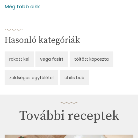
Még több cikk
Hasonló kategóriák
rakott kel
vega fasírt
töltött káposzta
zöldséges egytálétel
chilis bab
További receptek