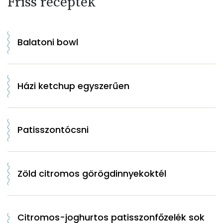
Friss receptek
Balatoni bowl
Házi ketchup egyszerűen
Patisszontócsni
Zöld citromos görögdinnyekoktél
Citromos-joghurtos patisszonfőzelék sok