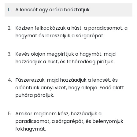
A lencsét egy órára beáztatjuk.
9%
10%
2%
Egy
2
100
Fehérje
Szénhidrát
Zsír
adagban
adagban
grammban
Közben felkockázzuk a húst, a paradicsomot, a
9%
10%
2%
79%
hagymát és lereszeljük a sárgarépát.
63g
lencse
220 kcal
Fehérje
Szénhidrát
Zsír
Víz
TOP ásványi anyagok
125g
csirkemellfilé
150 kcal
Kevés olajon megpirítjuk a hagymát, majd
hozzáadjuk a húst, és fehéredésig pirítjuk.
Foszfor
50g
paradicsom
9 kcal
Nátrium
45g
vöröshagyma
16 kcal
Fűszerezzük, majd hozzáadjuk a lencsét, és
aláöntünk annyi vizet, hogy ellepje. Fedő alatt
Magnézium
40g
sárgarépa
15 kcal
puhára pároljuk.
Kálcium
3g
fokhagyma
4 kcal
Amikor majdnem kész, hozzáadjuk a
Szelén
8g
napraforgó olaj
71 kcal
paradicsomot, a sárgarépát, és belenyomjuk
fokhagymát.
TOP vitaminok
0g
babérlevél
0 kcal