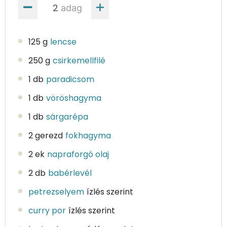
adag
125 g
lencse
250 g
csirkemellfilé
1 db
paradicsom
1 db
vöröshagyma
1 db
sárgarépa
2 gerezd
fokhagyma
2 ek
napraforgó olaj
2 db
babérlevél
petrezselyem
ízlés szerint
curry por
ízlés szerint