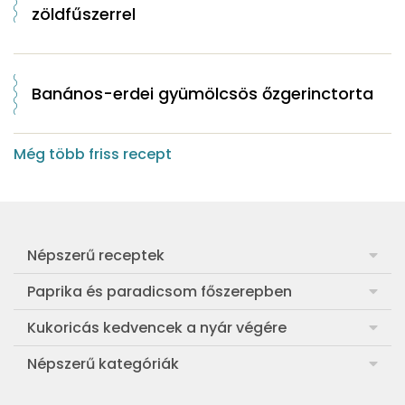
zöldfűszerrel
Banános-erdei gyümölcsös őzgerinctorta
Még több friss recept
Népszerű receptek
Frankfurti leves
Paprika és paradicsom főszerepben
Egyszerű muffin
Pan con Tomate
Kukoricás kedvencek a nyár végére
Aranygaluska
Paradicsom és paprika eltevése télre
Legfinomabb főtt kukorica
Népszerű kategóriák
Egyszerű paradicsomleves
Mézes-mascarponés sült paradicsom
Ropogós kukoricás fritters
Ebéd receptek