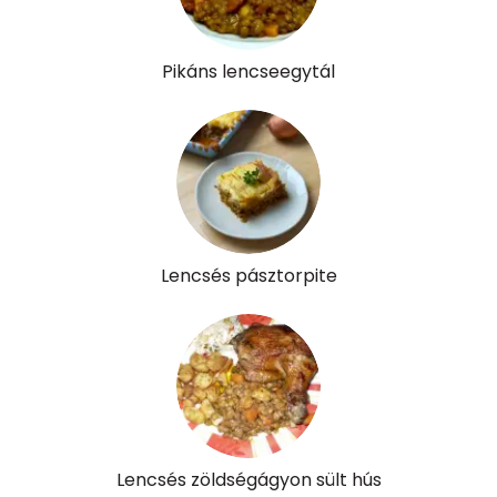
Víz
Pikáns lencseegytál
Összesen
414.1 g
Vitaminok
Összesen
0
A vitamin (RAE):
331 micro
Lencsés pásztorpite
B6 vitamin:
2 mg
B12 Vitamin:
0 micro
E vitamin:
5 mg
C vitamin:
16 mg
Lencsés zöldségágyon sült hús