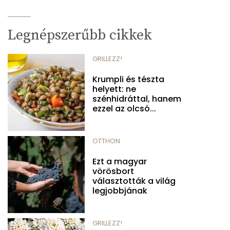
Legnépszerűbb cikkek
GRILLEZZ!
Krumpli és tészta
helyett: ne
szénhidráttal, hanem
ezzel az olcsó...
OTTHON
Ezt a magyar
vörösbort
választották a világ
legjobbjának
GRILLEZZ!