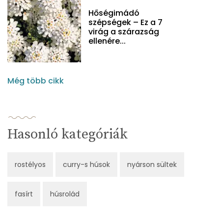
Hőségimádó
szépségek – Ez a 7
virág a szárazság
ellenére...
Még több cikk
Hasonló kategóriák
rostélyos
curry-s húsok
nyárson sültek
fasírt
húsrolád