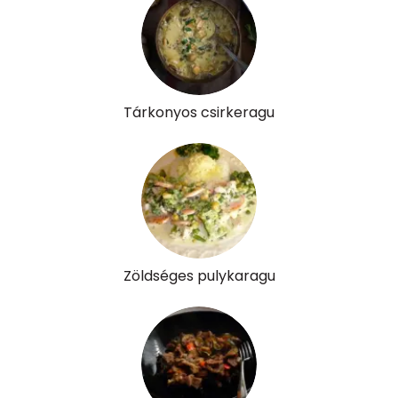
Pantoténsav - B5 vitamin:
0 mg
Folsav - B9-vitamin:
52 micro
Kolin:
70 mg
Tárkonyos csirkeragu
Retinol - A vitamin:
63 micro
α-karotin
0 micro
β-karotin
1175 micro
β-crypt
0 micro
Zöldséges pulykaragu
Likopin
0 micro
Lut-zea
2475 micro