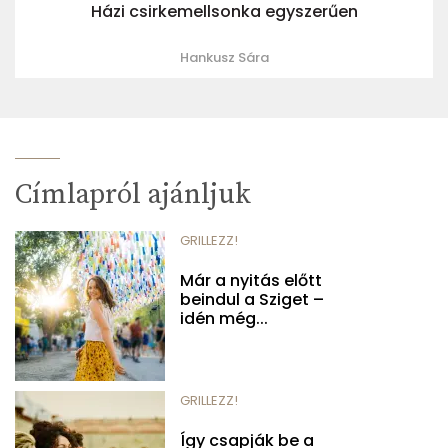
Házi csirkemellsonka egyszerűen
Hankusz Sára
Címlapról ajánljuk
GRILLEZZ!
Már a nyitás előtt
beindul a Sziget –
idén még...
GRILLEZZ!
Így csapják be a