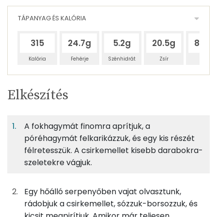
TÁPANYAG ÉS KALÓRIA
315
24.7g
5.2g
20.5g
89.6
Kalória
Fehérje
Szénhidrát
Zsír
Víz
Egy
6
100
Elkészítés
adagban
adagban
grammban
TÁPANYAGTARTALOM
A fokhagymát finomra aprítjuk, a
18%
4%
14%
Egy
6
100
Fehérje
Szénhidrát
Zsír
adagban
adagban
grammban
póréhagymát felkarikázzuk, és egy kis részét
félretesszük. A csirkemellet kisebb darabokra-
szeletekre vágjuk.
18%
4%
14%
64%
5g
vaj
33 kcal
Fehérje
Szénhidrát
Zsír
Víz
TOP ásványi anyagok
75g
csirkemellfilé
90 kcal
Egy hőálló serpenyőben vajat olvasztunk,
rádobjuk a csirkemellet, sózzuk-borsozzuk, és
Nátrium
0g
só
0 kcal
kicsit megpirítjuk. Amikor már teljesen