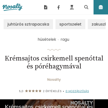
Nosalty
juhtúrós sztrapacska
sportszelet
zakuszk
húsételek
ragu
Krémsajtos csirkemell spenóttal
és póréhagymával
Nosalty
0
HOZZÁSZÓLÁS
5,0
2
ÉRTÉKELÉS
•
Krémsajtos csirkemell spenóttal és póréhagymával | Nosalty