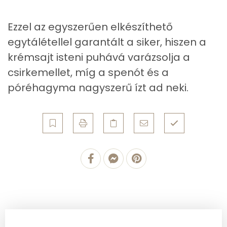
Összesen
820.7 g
Ezzel az egyszerűen elkészíthető
egytálétellel garantált a siker, hiszen a
Cink
1 mg
krémsajt isteni puhává varázsolja a
Szelén
21 mg
csirkemellet, míg a spenót és a
póréhagyma nagyszerű ízt ad neki.
Kálcium
183 mg
Vas
1 mg
Magnézium
45 mg
Foszfor
264 mg
Nátrium
305 mg
Réz
0 mg