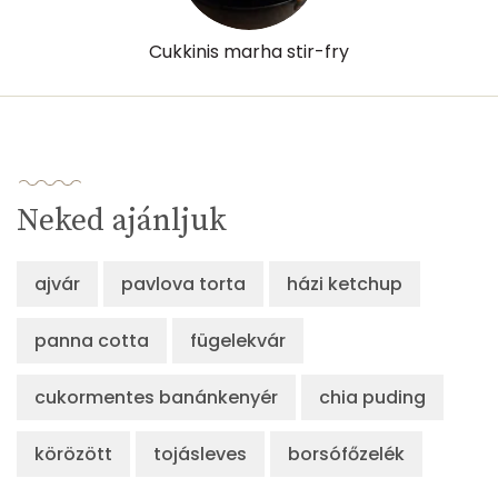
Összesen
315 kcal
Cukkinis marha stir-fry
Neked ajánljuk
ajvár
pavlova torta
házi ketchup
panna cotta
fügelekvár
cukormentes banánkenyér
chia puding
körözött
tojásleves
borsófőzelék