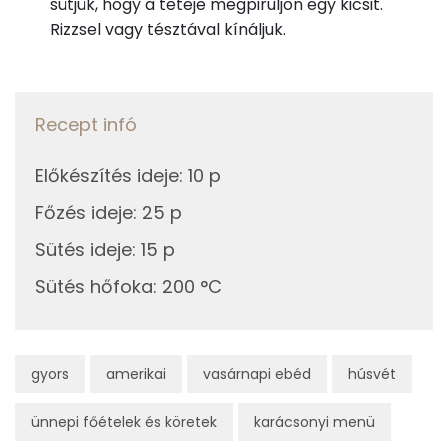
sütjük, hogy a teteje megpiruljon egy kicsit.
Rizzsel vagy tésztával kínáljuk.
Fehérje
Összesen
24.7 g
Recept infó
Zsír
Előkészítés ideje
:
10 p
Összesen
20.5 g
Főzés ideje
:
25 p
Telített zsírsav
5 g
Sütés ideje
:
15 p
Sütés hőfoka
:
200 °C
Egyszeresen telítetlen zsírsav:
3 g
Többszörösen telítetlen zsírsav
1 g
gyors
amerikai
vasárnapi ebéd
húsvét
Koleszterin
73 mg
ünnepi főételek és köretek
karácsonyi menü
Ásványi anyagok