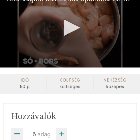
0
seconds
of
IDŐ
KÖLTSÉG
NEHÉZSÉG
58
50
p
költséges
közepes
seconds
Hozzávalók
adag