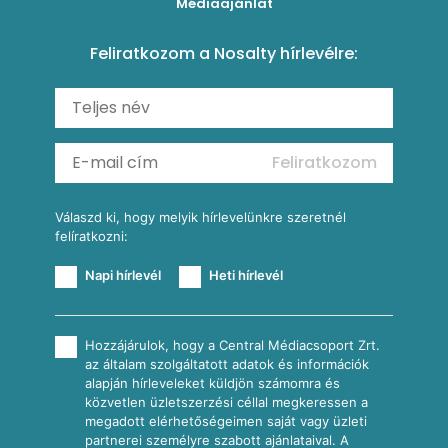
Médiaajánlat
Amerikai palacsinta
Paprikás-juhtúrós hajtovány
Csirkés-kukoricás pite
Tésztareceptek
Feliratkozom a Nosalty hírlevélre:
Carbonara
Shakshuka
Mexikói húsleves kukorica salsával
Saláták
Ratatouille
Almás-kéksajtos kukoricasaláta
Köretek
Mexikói kukoricasaláta
Reggeli receptek
Feliratkozom
További receptkategóriák
Válaszd ki, hogy melyik hírlevelünkre szeretnél
felíratkozni:
Napi hírlevél
Heti hírlevél
Hozzájárulok, hogy a Central Médiacsoport Zrt.
az általam szolgáltatott adatok és információk
alapján hírleveleket küldjön számomra és
közvetlen üzletszerzési céllal megkeressen a
megadott elérhetőségeimen saját vagy üzleti
partnerei személyre szabott ajánlataival. A