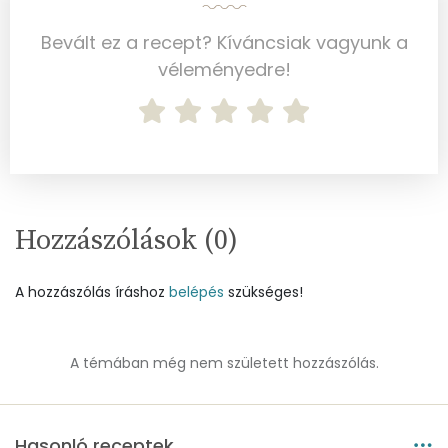
Mangán
0 mg
Bevált ez a recept? Kíváncsiak vagyunk a
Szénhidrát
véleményedre!
Összesen
5.2 g
Cukor
1 mg
Élelmi rost
1 mg
Hozzászólások (
0
)
Víz
A hozzászólás íráshoz
belépés
szükséges!
Összesen
89.6 g
A témában még nem született hozzászólás.
Vitaminok
Összesen
0
Hasonló receptek