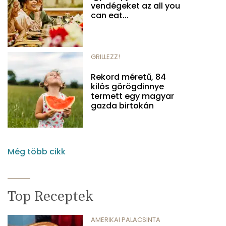
vendégeket az all you
can eat...
GRILLEZZ!
Rekord méretű, 84
kilós görögdinnye
termett egy magyar
gazda birtokán
Még több cikk
Top Receptek
AMERIKAI PALACSINTA