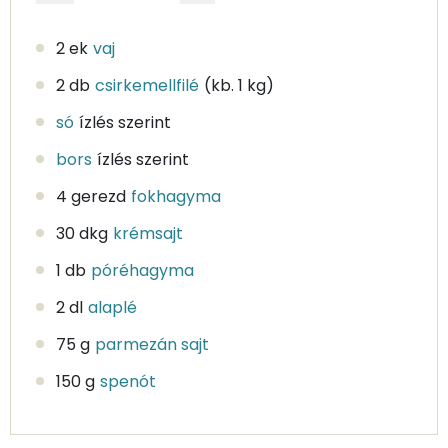
2 ek
vaj
2 db
csirkemellfilé
(kb. 1 kg)
só
ízlés szerint
bors
ízlés szerint
4 gerezd
fokhagyma
30 dkg
krémsajt
1 db
póréhagyma
2 dl
alaplé
75 g
parmezán sajt
150 g
spenót