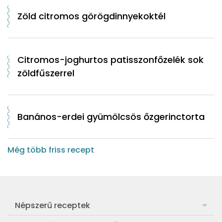
Zöld citromos görögdinnyekoktél
Citromos-joghurtos patisszonfőzelék sok
zöldfűszerrel
Banános-erdei gyümölcsös őzgerinctorta
Még több friss recept
Népszerű receptek