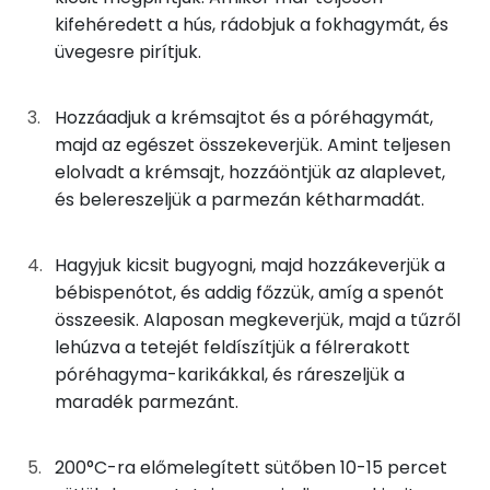
kifehéredett a hús, rádobjuk a fokhagymát, és
Foszfor
0g
bors
0 kcal
üvegesre pirítjuk.
Kálcium
2g
fokhagyma
3 kcal
Hozzáadjuk a krémsajtot és a póréhagymát,
Magnézium
50g
krémsajt
125 kcal
majd az egészet összekeverjük. Amint teljesen
elolvadt a krémsajt, hozzáöntjük az alaplevet,
Szelén
33g
póréhagyma
9 kcal
és belereszeljük a parmezán kétharmadát.
TOP vitaminok
33g
alaplé
2 kcal
Hagyjuk kicsit bugyogni, majd hozzákeverjük a
Kolin:
bébispenótot, és addig főzzük, amíg a spenót
13g
parmezán sajt
49 kcal
összeesik. Alaposan megkeverjük, majd a tűzről
Niacin - B3 vitamin:
25g
spenót
4 kcal
lehúzva a tetejét feldíszítjük a félrerakott
C vitamin:
póréhagyma-karikákkal, és ráreszeljük a
maradék parmezánt.
Összesen
315 kcal
Lut-zea
200°C-ra előmelegített sütőben 10-15 percet
β-karotin