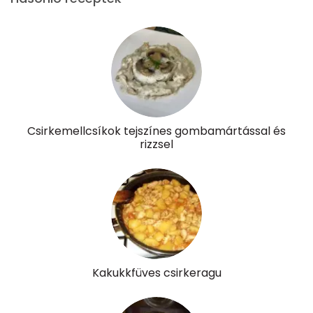
A vitamin (RAE):
161 micro
B6 vitamin:
1 mg
B12 Vitamin:
0 micro
E vitamin:
1 mg
Csirkemellcsíkok tejszínes gombamártással és
C vitamin:
7 mg
rizzsel
D vitamin:
3 micro
K vitamin:
94 micro
Tiamin - B1 vitamin:
0 mg
Riboflavin - B2 vitamin:
0 mg
Kakukkfüves csirkeragu
Niacin - B3 vitamin:
7 mg