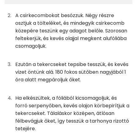
TOP ásványi anyagok
50g
csirkecomb
56 kcal
Nátrium
A csirkecombokat besózzuk. Négy részre
osztjuk a tölteléket, és mindegyik csirkecomb
25g
parasztkolbász
113 kcal
Foszfor
közepére teszünk egy adagot belőle. Szorosan
feltekerjük, és kevés olajjal megkent alufóliába
45g
snidling
14 kcal
Kálcium
csomagoljuk.
2g
napraforgó olaj
18 kcal
Magnézium
Ezután a tekercseket tepsibe tesszük, és kevés
0g
só
0 kcal
Szelén
vizet öntünk alá. 180 fokos sütőben nagyjából 1
óra alatt megpároljuk őket.
0g
bors
0 kcal
TOP vitaminok
Kolin:
Ha elkészültek, a fóliából kicsomagoljuk, és
A rizottóhoz
forró serpenyőben, kevés olajon körbepirítjuk a
C vitamin:
tekercseket. Tálaláskor középen, átlósan
38g
tarhonya
139 kcal
félbevágjuk őket, így tesszük a tarhonya rizottó
Niacin - B3 vitamin:
11g
petrezselyem
4 kcal
tetejére.
E vitamin: