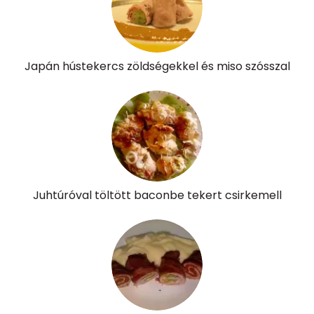
Niacin - B3 vitamin:
11 mg
Pantoténsav - B5 vitamin:
0 mg
Japán hústekercs zöldségekkel és miso szósszal
Folsav - B9-vitamin:
181 micro
Kolin:
81 mg
Retinol - A vitamin:
211 micro
α-karotin
4 micro
Juhtúróval töltött baconbe tekert csirkemell
β-karotin
1969 micro
β-crypt
0 micro
Likopin
0 micro