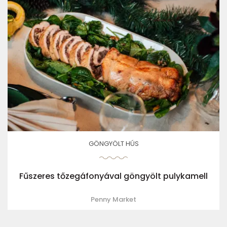
GÖNGYÖLT HÚS
Fűszeres tőzegáfonyával göngyölt pulykamell
Penny Market