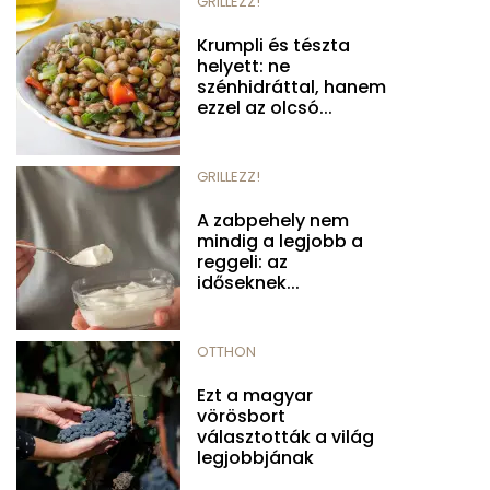
GRILLEZZ!
Krumpli és tészta
helyett: ne
szénhidráttal, hanem
ezzel az olcsó...
GRILLEZZ!
A zabpehely nem
mindig a legjobb a
reggeli: az
időseknek...
OTTHON
Ezt a magyar
vörösbort
választották a világ
legjobbjának