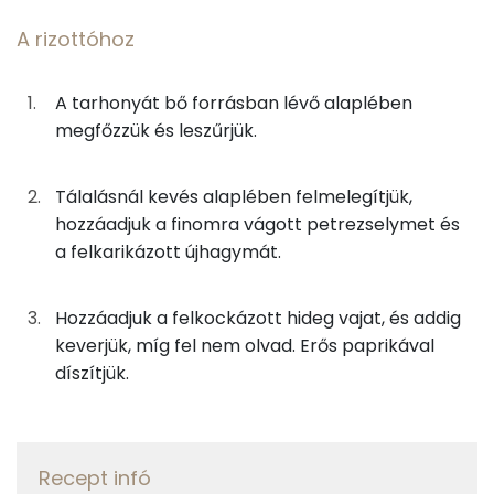
375g
zöldség alaplé
26 kcal
A rizottóhoz
β-karotin
0g
só
0 kcal
A tarhonyát bő forrásban lévő alaplében
Fehérje
0g
bors
0 kcal
megfőzzük és leszűrjük.
Összesen
38.6 g
46g
újhagyma
9 kcal
Tálalásnál kevés alaplében felmelegítjük,
25g
vaj
179 kcal
hozzáadjuk a finomra vágott petrezselymet és
Zsír
a felkarikázott újhagymát.
14g
hegyes erős paprika
3 kcal
Összesen
58.2 g
Hozzáadjuk a felkockázott hideg vajat, és addig
Telített zsírsav
24 g
Összesen
839 kcal
keverjük, míg fel nem olvad. Erős paprikával
díszítjük.
Egyszeresen telítetlen zsírsav:
17 g
Többszörösen telítetlen zsírsav
7 g
Recept infó
Koleszterin
199 mg