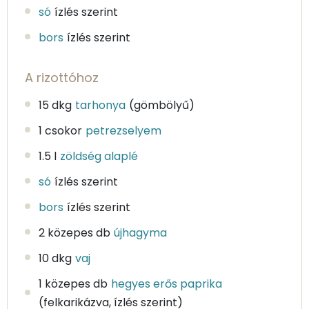
só
ízlés szerint
bors
ízlés szerint
A rizottóhoz
15 dkg
tarhonya
(gömbölyű)
1 csokor
petrezselyem
1.5 l
zöldség alaplé
só
ízlés szerint
bors
ízlés szerint
2 közepes db
újhagyma
10 dkg
vaj
1 közepes db
hegyes erős paprika
(felkarikázva, ízlés szerint)