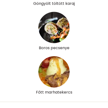
Lut-zea
1233 micro
Göngyölt töltött karaj
Összesen
839 kcal
Boros pecsenye
Főtt marhatekercs