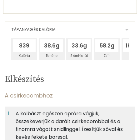
TÁPANYAG ÉS KALÓRIA
839
38.6g
33.6g
58.2g
198.
Kalória
Fehérje
Szénhidrát
Zsír
Víz
Egy
4
100
Elkészítés
adagban
adagban
grammban
TÁPANYAGTARTALOM
A csirkecombhoz
12%
10%
18%
Egy
4
100
Fehérje
Szénhidrát
Zsír
adagban
adagban
grammban
A kolbászt egészen apróra vágjuk,
összekeverjük a darált csirkecombbal és a
A csirkecombhoz
12%
10%
18%
60%
finomra vágott snidlinggel. Ízesítjük sóval és
Fehérje
Szénhidrát
Zsír
Víz
250g
csirkecomb
278 kcal
kevés fekete borssal.