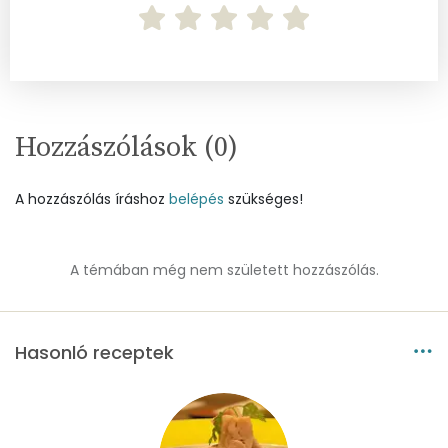
Összesen
0
A vitamin (RAE):
376 micro
B6 vitamin:
1 mg
Hozzászólások (
0
)
B12 Vitamin:
1 micro
A hozzászólás íráshoz
belépés
szükséges!
E vitamin:
2 mg
C vitamin:
56 mg
A témában még nem született hozzászólás.
D vitamin:
3 micro
K vitamin:
344 micro
Hasonló receptek
Tiamin - B1 vitamin:
1 mg
Riboflavin - B2 vitamin:
0 mg