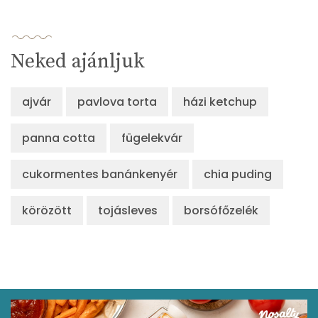
Neked ajánljuk
ajvár
pavlova torta
házi ketchup
panna cotta
fügelekvár
cukormentes banánkenyér
chia puding
körözött
tojásleves
borsófőzelék