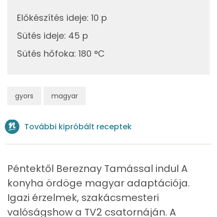
Előkészítés ideje
:
10 p
Ásványi anyagok
Sütés ideje
:
45 p
Összesen
2388.9 g
Sütés hőfoka
:
180 °C
Cink
3 mg
Szelén
53 mg
gyors
magyar
Kálcium
106 mg
További kipróbált receptek
Vas
4 mg
Magnézium
82 mg
Péntektől Bereznay Tamással indul A
Foszfor
365 mg
konyha ördöge magyar adaptációja.
Igazi érzelmek, szakácsmesteri
Nátrium
1775 mg
valóságshow a TV2 csatornáján. A