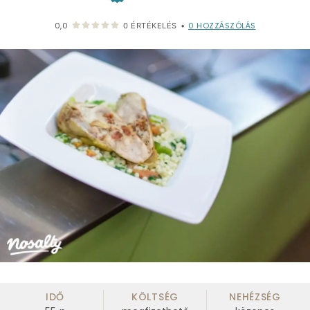
0
HOZZÁSZÓLÁS
0,0
0
ÉRTÉKELÉS
•
IDŐ
KÖLTSÉG
NEHÉZSÉG