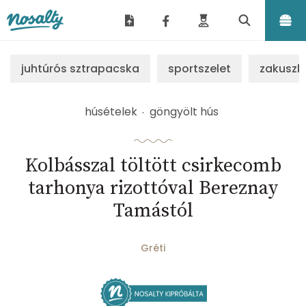
Nosalty
juhtúrós sztrapacska
sportszelet
zakuszk
húsételek
göngyölt hús
Kolbásszal töltött csirkecomb
tarhonya rizottóval Bereznay
Tamástól
Gréti