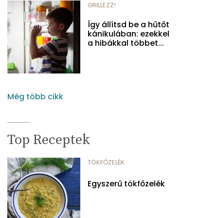
GRILLEZZ!
Így állítsd be a hűtőt
kánikulában: ezekkel
a hibákkal többet...
Még több cikk
Top Receptek
TÖKFŐZELÉK
Egyszerű tökfőzelék