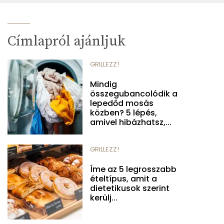
Címlapról ajánljuk
GRILLEZZ!
Mindig
összegubancolódik a
lepedőd mosás
közben? 5 lépés,
amivel hibázhatsz,...
GRILLEZZ!
Íme az 5 legrosszabb
ételtípus, amit a
dietetikusok szerint
kerülj...