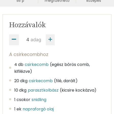
55
p
megfizethető
közepes
Hozzávalók
adag
A csirkecombhoz
4 db
csirkecomb
(egész bőrös comb,
kifilézve)
20 dkg
csirkecomb
(filé, darált)
10 dkg
parasztkolbász
(kicsire kockázva)
1 csokor
snidling
1 ek
napraforgó olaj