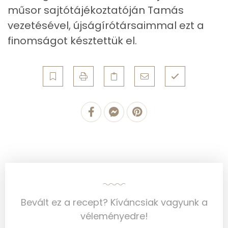
Réz
0 mg
műsor sajtótájékoztatóján Tamás
vezetésével, újságírótársaimmal ezt a
Mangán
1 mg
finomságot késztettük el.
Szénhidrát
Összesen
33.6 g
Cukor
3 mg
Élelmi rost
4 mg
Víz
Összesen
198.4 g
Bevált ez a recept? Kíváncsiak vagyunk a
véleményedre!
Vitaminok