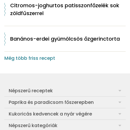
Citromos-joghurtos patisszonfőzelék sok
zöldfűszerrel
Banános-erdei gyümölcsös őzgerinctorta
Még több friss recept
Népszerű receptek
Frankfurti leves
Paprika és paradicsom főszerepben
Egyszerű muffin
Pan con Tomate
Kukoricás kedvencek a nyár végére
Aranygaluska
Paradicsom és paprika eltevése télre
Legfinomabb főtt kukorica
Népszerű kategóriák