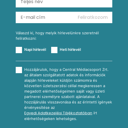
Köretek
Mexikói kukoricasaláta
Reggeli receptek
Feliratkozom
További receptkategóriák
Válaszd ki, hogy melyik hírlevelünkre szeretnél
felíratkozni:
Napi hírlevél
Heti hírlevél
Hozzájárulok, hogy a Central Médiacsoport Zrt.
az általam szolgáltatott adatok és információk
alapján hírleveleket küldjön számomra és
közvetlen üzletszerzési céllal megkeressen a
megadott elérhetőségeimen saját vagy üzleti
partnerei személyre szabott ajánlataival. A
hozzájárulás visszavonása és az érintetti igények
érvényesítése az
Egyedi Adatkezelési Tájékoztatóban
írt
elérhetőségeken lehetséges.